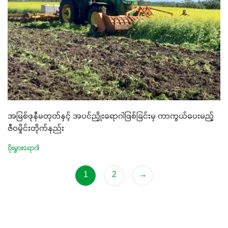
အမြစ်ဖုနီမတုတ်နှင့် အပင်ညှိုးရောဂါဖြစ်ခြင်းမှ ကာကွယ်ပေးမည့်
ဇီဝမှိုင်းတိုက်နည်း
ပိုးမွှားရောဂါ
1
2
→