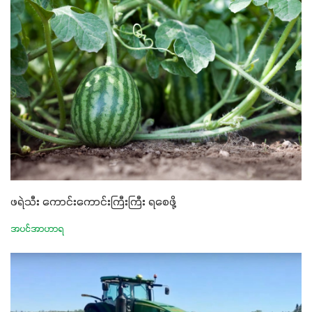
ဖရဲသီး ကောင်းကောင်းကြီးကြီး ရစေဖို့
အပင်အာဟာရ