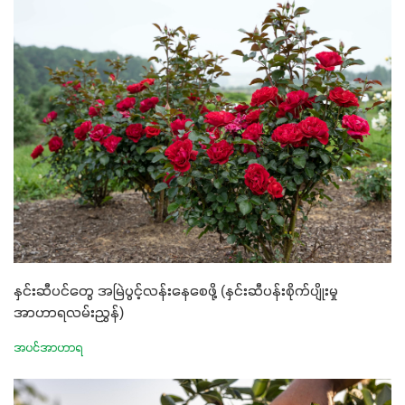
နှင်းဆီပင်တွေ အမြဲပွင့်လန်းနေစေဖို့ (နှင်းဆီပန်းစိုက်ပျိုးမှု
အာဟာရလမ်းညွှန်)
အပင်အာဟာရ