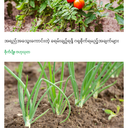
အရည်အသွေးကောင်းတဲ့ ခရမ်းချဉ်ရဖို့ ဂရုစိုက်ရမည့်အချက်များ
စိုက်ပျိုး ဗဟုသုတ