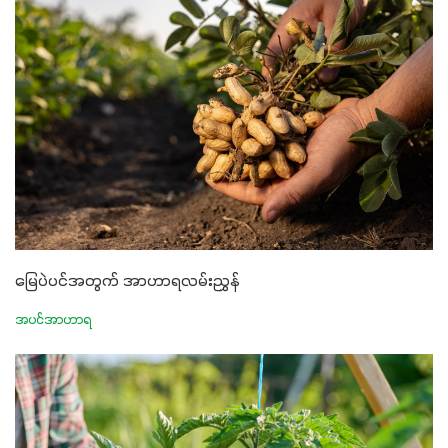
မြေပဲပင်အတွက် အာဟာရလမ်းညွှန်
အပင်အာဟာရ