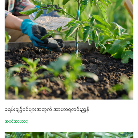
ခရမ်းချဉ်ပင်များအတွက် အာဟာရလမ်းညွှန်
အပင်အာဟာရ