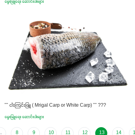
မွေးမြူရေး ဆောင်းပါးများ
"" ငါးကြင်းဖြူ ( Mrigal Carp or White Carp) "" ???
မွေးမြူရေး ဆောင်းပါးများ
..
8
9
10
11
12
13
14