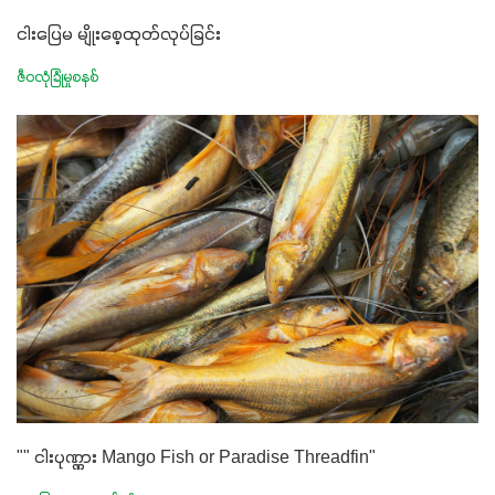
ငါးပြေမ မျိုးစေ့ထုတ်လုပ်ခြင်း
ဇီဝလုံခြုံမှုစနစ်
"" ငါးပုဏ္ဏား Mango Fish or Paradise Threadfin"