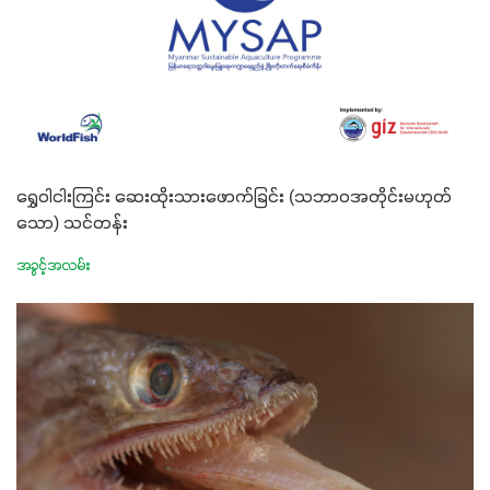
ရွှေဝါငါးကြင်း ဆေးထိုးသားဖောက်ခြင်း (သဘာဝအတိုင်းမဟုတ်
သော) သင်တန်း
အခွင့်အလမ်း