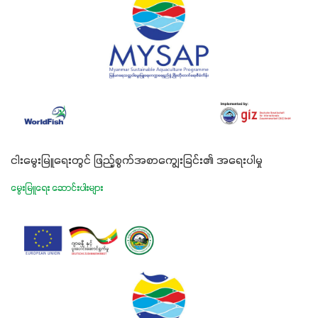
ငါးမွေးမြူရေးတွင် ဖြည့်စွက်အစာကျွေးခြင်း၏ အရေးပါမှု
မွေးမြူရေး ဆောင်းပါးများ