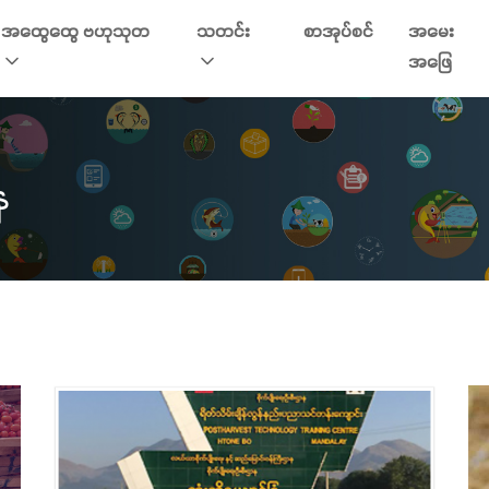
အထွေထွေ ဗဟုသုတ
သတင်း
စာအုပ်စင်
အမေး
အဖြေ
န