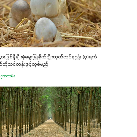
ပွားဖြစ်မှိုမျိုးစုံမွေးမြူစိုက်ပျိုးထုတ်လုပ်နည်း (၇)ရက်
်တိုသင်တန်းဖွင့်လှစ်မည်
င့်အလမ်း