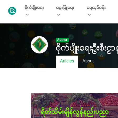
စိုက်ပျိုးရေး
မွေးမြူရေး
ရေလုပ်ငန်း
Author
စိုက်ပျိုးရေးဦးစီးဌာ
Articles
About