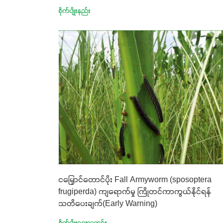
စိုက်ပျိုးနည်း
ငမြှောင်တောင်ပိုး Fall Armyworm (sposoptera
frugiperda) ကျရောက်မှု ကြိုတင်ကာကွယ်နိုင်ရန်
သတိပေးချက်(Early Warning)