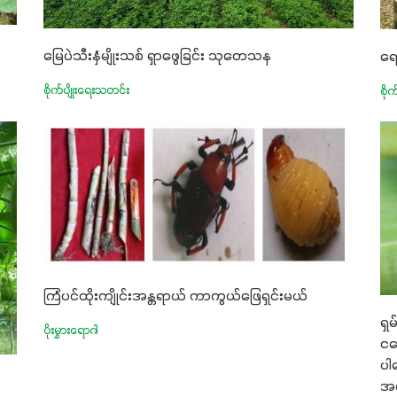
မြေပဲသီးနှံမျိုးသစ် ရှာဖွေခြင်း သုတေသန
ရေ
စိုက်ပျိုးရေးသတင်း
စိုက
ကြံပင်ထိုးကျိုင်းအန္တရာယ် ကာကွယ်ဖြေရှင်းမယ်
ရှ
ပိုးမွှားရောဂါ
ငမ
ပါ
အမ