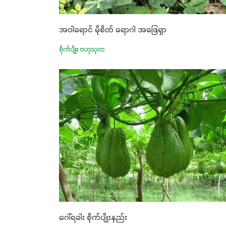
အဝါရောင် မိုစိတ် ရောဂါ အဖြေရှာ
စိုက်ပျိုး ဗဟုသုတ
ဂေါ်ရခါး စိုက်ပျိုးနည်း