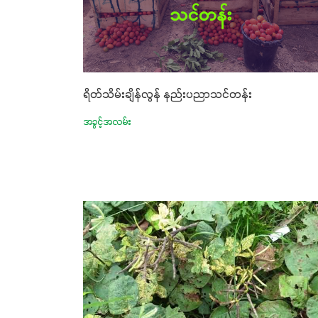
ရိတ်သိမ်းချိန်လွန် နည်းပညာသင်တန်း
အခွင့်အလမ်း