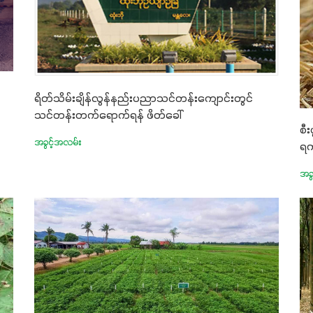
ရိတ်သိမ်းချိန်လွန်နည်းပညာသင်တန်းကျောင်းတွင်
သင်တန်းတက်ရောက်ရန် ဖိတ်ခေါ်
စီး
အခွင့်အလမ်း
ရက
အခွ