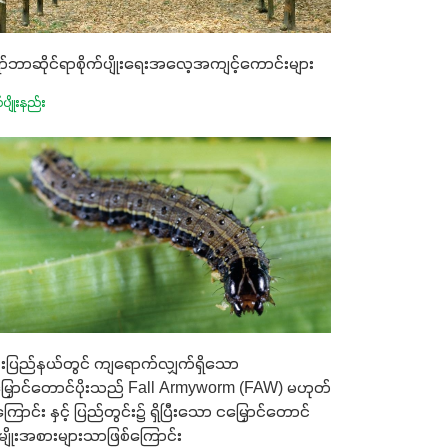
ာ်ဘာဆိုင်ရာစိုက်ပျိုးရေးအလေ့အကျင့်ကောင်းများ
်ပျိုးနည်း
မ်းပြည်နယ်တွင် ကျရောက်လျှက်ရှိသော
ြှောင်တောင်ပိုးသည် Fall Armyworm (FAW) မဟုတ်
ကြောင်း နှင့် ပြည်တွင်း၌ ရှိပြီးသော ငမြှောင်တောင်
ျိုးအစားများသာဖြစ်ကြောင်း