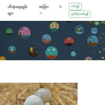
ဝင်ရန်
သီးနှံစျေးနှုန်း
အခြား
များ
မှတ်ပုံတင်ရန်