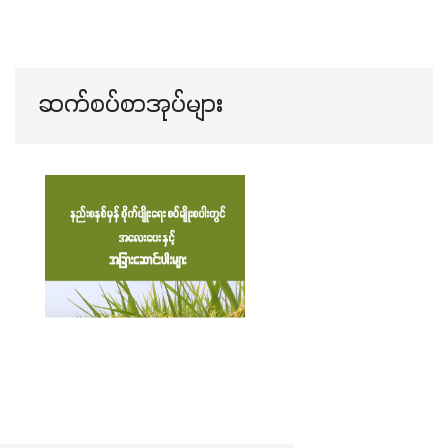
ဆက်စပ်စာအုပ်များ