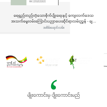
ရေရှည်တည်တံ့သောစိုက်ပျိုးရေးနှင့် ကျေးလက်ဒေသ
အသက်မွေးဝမ်းကြောင်းပညာပေးဆိုင်ရာလမ်းညွှန် - ချင်း
နှင့် ရှမ်းပြည်နယ်တွင် လက်ဖက်စိုက်ပျိုးခြင်း
အစိမ်းရောင်လမ်း
မျိုးကောင်းမှ ပျိုးကောင်းမည်