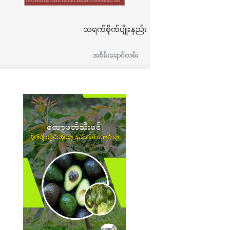
သရက်စိုက်ပျိုးနည်း
အစိမ်းရောင်လမ်း