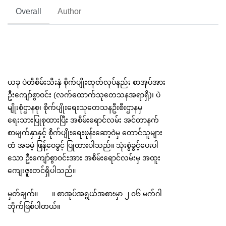
Overall
Author
ယခု ပဲတီစိမ်းသီးနှံ စိုက်ပျိုးထုတ်လုပ်နည်း စာအုပ်အား 
ဦးကျော်စွာဝင်း (လက်ထောက်သုတေသနအရာရှိ)၊ ပဲ
မျိုးစုံဌာနစု၊ စိုက်ပျိုးရေးသုတေသနဦးစီးဌာနမှ 
ရေးသားပြုစုထားပြီး အစိမ်းရောင်လမ်း အင်တာနက်
စာမျက်နှာနှင့် စိုက်ပျိုးရေးဖုန်းဆော့ဝဲမှ တောင်သူများ
ထံ အခမဲ့ ဖြန့်ဝေခွင့် ပြုထားပါသည်။ သုံးစွဲခွင့်ပေးပါ
သော ဦးကျော်စွာဝင်းအား အစိမ်းရောင်လမ်းမှ အထူး
ကျေးဇူးတင်ရှိပါသည်။
မှတ်ချက်။       ။ စာအုပ်အရွယ်အစားမှာ ၂.၀၆ မက်ဂါ
ဘိုက်ဖြစ်ပါတယ်။