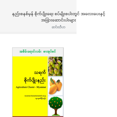
နည်းစနစ်မှန် စိုက်ပျိုးရေး စပ်မျိုးစပါးတွင် အလေးပေးနှင့်
အခြားဆောင်းပါးများ
ဆင်းသီဟ