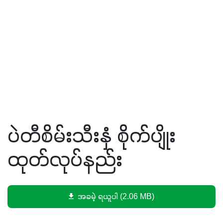
ပဲတီစိမ်းသီးနှံ စိုက်ပျိုး
ထုတ်လုပ်နည်း
အခမဲ့ ရယူပါ (2.06 MB)