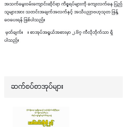
အသက်မွေးဝမ်းကျောင်းဆိုင်ရာ ကိစ္စရပ်များကို ကျေးလက်နေ ပြည်
သူများအား သတင်းအချက်အလက်နှင့် အသိပညာဗဟုသုတ ဖြန့်
ဝေပေးရန် ဖြစ်ပါသည်။
 မှတ်ချက်။    ။ စာအုပ်အရွယ်အစားမှာ ၂.၆၇ ကီလိုဘိုက်သာ ရှိ
ပါသည်။
ဆက်စပ်စာအုပ်များ