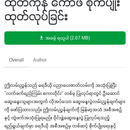
ထုတ်ကုန် ကော်ဖီ စိုက်ပျိုး
ထုတ်လုပ်ခြင်း
အခမဲ့ ရယူပါ (2.67 MB)
Overall
Author
ဤလမ်းညွှန်သည် ရေဒီယို ပညာပေးဇာတ်လမ်းကို အသုံးပြုပြီး 
"လက်ဖက်ရည်ကြမ်း စကားဝိုင်း" တစ်ခု ပြုလုပ်ရာတွင် ဦးဆောင်
ဆွေးနွေးသူများအတွက် လိုအပ်သော ဆွေးနွေးပွဲလမ်းညွှန်ချက်များ
ကို ဖော်ပြထားသည်။ ဤလမ်းညွှန်ချက်ကို မြန်မာ့အသံ အစီအစဉ်
နှင့် တွဲဖက်အသုံးပြုရမည်။ ဝိုင်းဖွဲ့ဆွေးနွေးပွဲ ပြုလုပ်ရသည့် 
ရည်ရွယ်ချက်မှာ ရေဒီယို အစီအစဉ်မှ တစ်ဆင့် စိုက်ပျိုးရေးနှင့် 