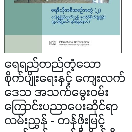
ရေရည်တည်တံ့သော
စိုက်ပျိုးရေးနှင့် ကျေးလက်
ဒေသ အသက်မွေးဝမ်း
ကြောင်းပညာပေးဆိုင်ရာ
လမ်းညွှန် - တန်ဖိုးမြင့်