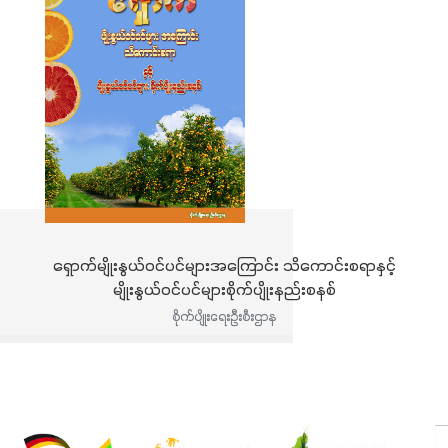
ရှောက်မျိုးနွယ်ဝင်ပင်များအကြောင်း သိကောင်းစရာနှင့်
မျိုးနွယ်ဝင်ပင်များစိုက်ပျိုးနည်းစနစ်
စိုက်ပျိုးရေးဦးစီးဌာန