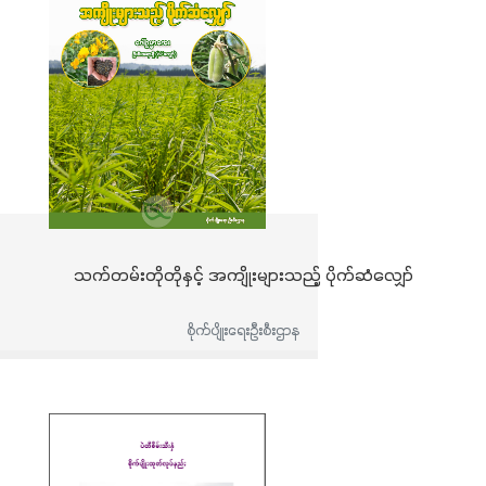
သက်တမ်းတိုတိုနှင့် အကျိုးများသည့် ပိုက်ဆံလျှော်
စိုက်ပျိုးရေးဦးစီးဌာန