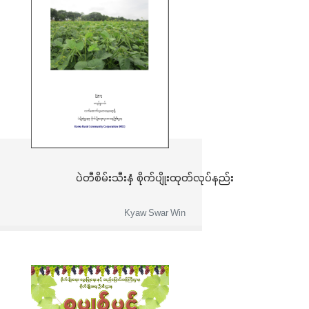
ပဲတီစိမ်းသီးနှံ စိုက်ပျိုးထုတ်လုပ်နည်း
Kyaw Swar Win