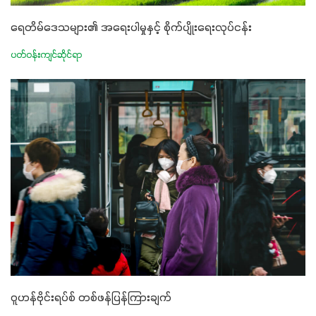
ရေတိမ်ဒေသများ၏ အရေးပါမှုနှင့် စိုက်ပျိုးရေးလုပ်ငန်း
ပတ်ဝန်းကျင်ဆိုင်ရာ
ဝူဟန်ဗိုင်းရပ်စ် တစ်ဖန်ပြန်ကြားချက်