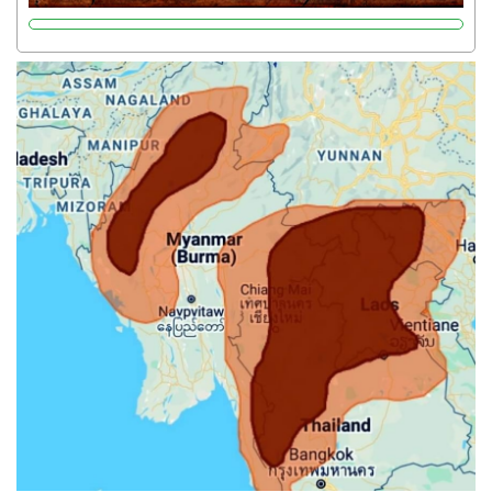
Potassium 8%က အပင်ရဲ့ ရောဂါဒဏ်၊ရာသီဥတုဒဏ်ခံနိုင်ရည်
ရှိမှုကို မြင့်တက်စေပြီး အသီးအရည်အသွေး၊ အရွယ်အစားနဲ့
အရသာ ပိုမိုကောင်းမွန်စေဖို့အတွက် လိုအပ်တဲ့အာဟာရဓာတ်
ဖြစ်ပါတယ်။ ဟူးမစ်အက်စစ်ပါဝင်ပေါင်းစပ်ထားတဲ့အတွက်
အာဟာရဓာတ်စုပ်ယူမှုကောင်းမွန်လာခြင်း၊မြေဆီလွှာဖွဲ့စည်းပုံ
နှင့်ရေထိန်းနိုင်စွမ်းအားကောင်းလာခြင်းအပါအဝင်
အကျိုးကျေးဇူးများစွာကိုရရှိစေမှာဖြစ်ပါတယ်။ စပါးအပါအဝင်
နှံစားသီးနှံများ၊ပဲအမျိုးမျိုး၊ဟင်းသီးဟင်းရွက်နဲ့ ဥယျာဉ်ခြံသီးနှံ
အားလုံးမှာ အသုံးပြုနိုင်တယ်ဆိုတော့ တစ်မျိုးတည်းနဲ့ အားလုံး
ပါဖက်(perfect)မယ့် စမတ်သီးစုံနော် အရွေးမမှားတာသေချာပြီ
မလို့ အတွေးမများဘဲ သီးနှံတိုင်းကြီးထွားအောင် ဖန်းလင့်ရဲ့ #စ
မတ်သီးစုံကို သုံးကြပါစို့....