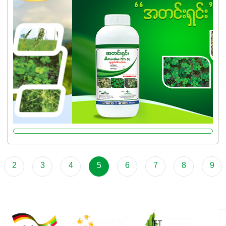
အရည်အသွေးစိတ်ချရတဲ့ သွင်းအားစုပစ္စည်းတွေကိုပဲ ရွေးချယ်
သုံးသင့်ပါတယ်။
2
3
4
5
6
7
8
9