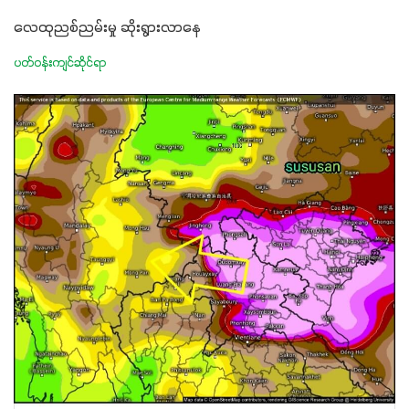
လေထုညစ်ညမ်းမှု ဆိုးရွားလာနေ
ပတ်ဝန်းကျင်ဆိုင်ရာ