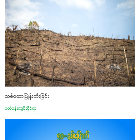
သစ်တောပြုန်းတီးခြင်း
ပတ်ဝန်းကျင်ဆိုင်ရာ