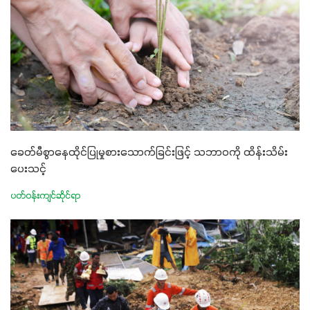
ခေတ်မီစွာနေထိုင်ပြုမှုစားသောက်ခြင်းဖြင့် သဘာဝကို ထိန်းသိမ်း
ပေးသင့်
ပတ်ဝန်းကျင်ဆိုင်ရာ