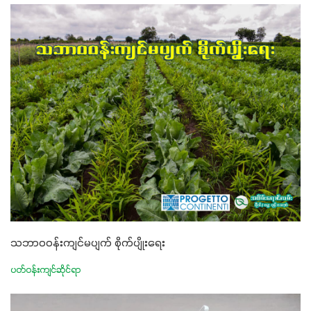
သဘာဝ၀န်းကျင်မပျက် စိုက်ပျိုးရေး
ပတ်ဝန်းကျင်ဆိုင်ရာ