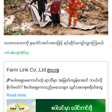
သဘာဝဘေးကို စုပေါင်းအင်းအားဖြင့် ရင်ဆိုင်ကျော်လွှားကြမယ်
ပတ်ဝန်းကျင်ဆိုင်ရာ
Farm Link Co.,Ltd
ကြော်ငြာ
🌾စပါးဈေးမကောင်းတဲ့ ရာသီမှာ အမြတ်ကျန်အောင် ဘယ်လို
စိုက်မလဲ⁉️ ❗စပါးဈေးကလည်းမသေချာ၊ သွင်းအားစုစရိတ်တွေ
ကလည်း တက်နေတဲ့ဒီလိုအချိန်မှာ သွင်းအားစုဖိုးကို လျှော့ချပြီး
Read more
အထွက်နှုန်းကို ထိန်းထားနိုင်မှ ဦးကြီးတို့ အဆင်ပြေမှာနော် ✔️ဒါ
ကြောင့် ကိုယ်သုံးသမျှ ကိုယ့်အတွက်အကျိုးရစေမယ့်