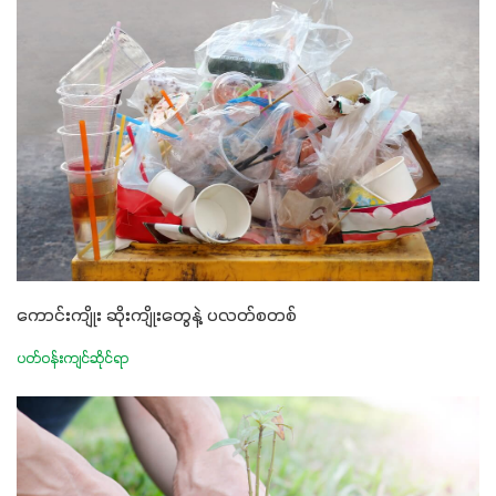
ကောင်းကျိုး ဆိုးကျိုးတွေနဲ့ ပလတ်စတစ်
ပတ်ဝန်းကျင်ဆိုင်ရာ