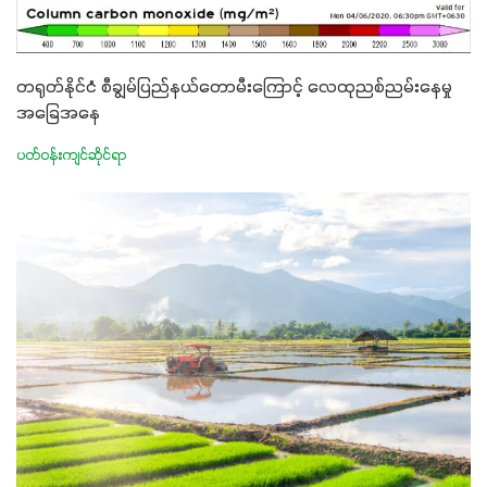
တရုတ်နိုင်ငံ စီချွမ်ပြည်နယ်တောမီးကြောင့် လေထုညစ်ညမ်းနေမှု
အခြေအနေ
ပတ်ဝန်းကျင်ဆိုင်ရာ