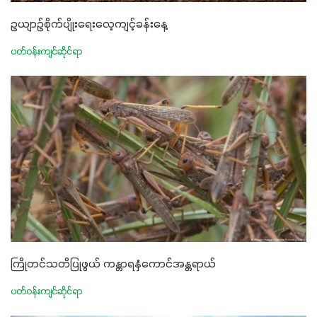
ဥယျာဉ်စိုက်ပျိုးရေးလေ့ကျင့်ခန်းနေ့
ပတ်ဝန်းကျင်ဆိုင်ရာ
ကြိုတင်သတိပြုဖွယ် ကန္တာရနှံကောင်အန္တရာယ်
ပတ်ဝန်းကျင်ဆိုင်ရာ