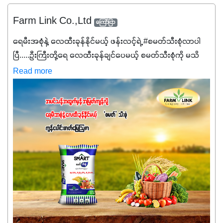
Farm Link Co.,Ltd
ကြော်ငြာ
ရေမီးအစုံနဲ့ လေထီးခုန်နိုင်မယ့် ဖန်းလင့်ရဲ့ #စမတ်သီးစုံလာပါ
ပြီ.....ဦးကြီးတို့ရေ ‌လေထီးခုန်ချင်ပေမယ့် စမတ်သီးစုံကို မသိ
သေးရင်တော့ ဒီစာလေးကို ဆက်ဖတ်‌ပေးပါ #စမတ်သီးစုံဆိုတာ
Read more
အပင်တိုင်းအတွက် အဓိကအာဟာရNPK (19:7:8)နဲ့ #ဟူးမစ်
အက်စစ်တို့ အချိုးကျ ပေါင်းစပ်ထားတဲ့ ကွန်ပေါင်း
ဓာတ်မြေဩဇာဖြစ်ပါတယ်။ အဓိကအကျိုးကျေးဇူးတွေအနေနဲ့
ကတော့ နိုက်ထရိုဂျင် 19%ပါဝင်တဲ့အတွက် ကလိုရိုဖီးလ်ဖွဲ့စည်း
မှုကို အားပေးကာ သီးနှံပင်များ၏အရွက်များစိမ်းလန်းသန်စွမ်း
ပြီး အစာချက်လုပ်မှုအားကောင်းစေပါတယ်။ အပင်၏ပင်ပိုင်း
ကြီးထွားမှုကို တိုးမြင့်စေကာ အပင်သန်၍ အကြီးမြန်စေပါတယ်။
သင့်တော်တဲ့ Phosphorus 7%ပါဝင်မှုကြောင့် အပင်ရဲ့ အမြစ်
ဖွဲ့စည်းတည်ဆောက်မှုကို ပို၍သန်မာလာအောင် အားပေးပါ
တယ်။ ဒါ့အပြင် ပန်းပွင့်ခြင်း၊အသီးသီးခြင်း၊အစေ့တည်ခြင်း
လုပ်ငန်းစဉ်များကိုလည်း အားပေးပါတယ်။ လုံလောက်တဲ့