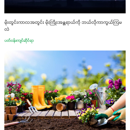
မိုးတွင်းကာလအတွင်း မိုးကြိုးအန္တရာယ်ကို ဘယ်လိုကာကွယ်ကြမ
လဲ
ပတ်ဝန်းကျင်ဆိုင်ရာ