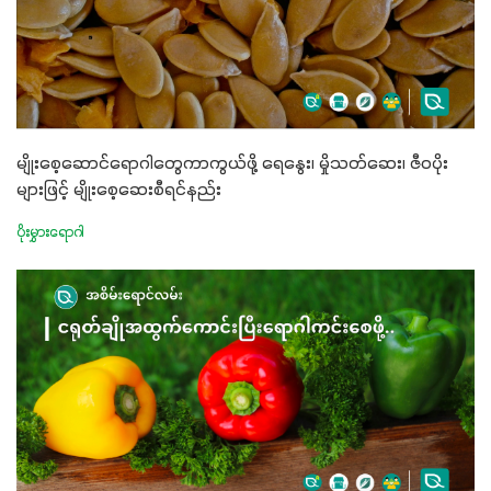
နှင့်ရေထိန်းနိုင်စွမ်းအားကောင်းလာခြင်းအပါအဝင်
အကျိုးကျေးဇူးများစွာကိုရရှိစေမှာဖြစ်ပါတယ်။ စပါးအပါအဝင်
နှံစားသီးနှံများ၊ပဲအမျိုးမျိုး၊ဟင်းသီးဟင်းရွက်နဲ့ ဥယျာဉ်ခြံသီးနှံ
အားလုံးမှာ အသုံးပြုနိုင်တယ်ဆိုတော့ တစ်မျိုးတည်းနဲ့ အားလုံး
ပါဖက်(perfect)မယ့် စမတ်သီးစုံနော် အရွေးမမှားတာသေချာပြီ
မျိုးစေ့ဆောင်ရောဂါတွေကာကွယ်ဖို့ ရေနွေး၊ မှိုသတ်ဆေး၊ ဇီဝပိုး
မလို့ အတွေးမများဘဲ သီးနှံတိုင်းကြီးထွားအောင် ဖန်းလင့်ရဲ့ #စ
များဖြင့် မျိုးစေ့ဆေးစီရင်နည်း
မတ်သီးစုံကို သုံးကြပါစို့....
ပိုးမွှားရောဂါ