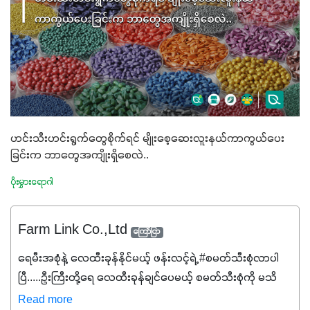
ဟင်းသီးဟင်းရွက်တွေစိုက်ရင် မျိုးစေ့ဆေးလူးနယ်ကာကွယ်ပေး
ခြင်းက ဘာတွေအကျိုးရှိစေလဲ..
ပိုးမွှားရောဂါ
Farm Link Co.,Ltd
ကြော်ငြာ
ရေမီးအစုံနဲ့ လေထီးခုန်နိုင်မယ့် ဖန်းလင့်ရဲ့ #စမတ်သီးစုံလာပါ
ပြီ.....ဦးကြီးတို့ရေ ‌လေထီးခုန်ချင်ပေမယ့် စမတ်သီးစုံကို မသိ
သေးရင်တော့ ဒီစာလေးကို ဆက်ဖတ်‌ပေးပါ #စမတ်သီးစုံဆိုတာ
Read more