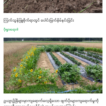
ကြက်သွန်ဖြူစိုက်ရာတွင် ပေါင်းမြက်နှိမ်နင်းခြင်း
ပိုးမွှားရောဂါ
ဥယျာဉ်ခြံများမှာကျရောက်လေ့ရှိသော ဖျက်ပိုးများကျရောက်မှုကို