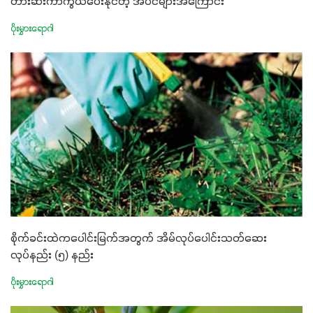
တားဆီးကာကွယ်ပေးနိုင်တဲ့ အပင်များအကြောင်း
ပိုးမွှားရောဂါ
စိုက်ခင်းထဲကပေါင်းမြက်အတွက် အိမ်လုပ်ပေါင်းသတ်ဆေး
လုပ်နည်း (၅) နည်း
ပိုးမွှားရောဂါ