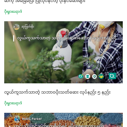
ဆီကို အခြေခံပြီး ပြုလုပ်နိုင်တဲ့ ပိုးနှင်ဆေးများ
ပိုးမွှားရောဂါ
လွယ်ကူသက်သာတဲ့ သဘာဝပိုးသတ်ဆေး လုပ်နည်း ၅ နည်း
ပိုးမွှားရောဂါ