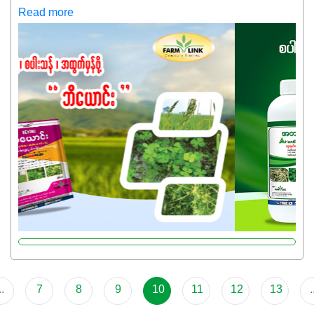
ကလည်း တက်နေတဲ့ဒီလိုအချိန်မှာ သွင်းအားစုဖိုးကို လျှော့ချပြီး
Read more
အထွက်နှုန်းကို ထိန်းထားနိုင်မှ ဦးကြီးတို့ အဆင်ပြေမှာနော် ✔️ဒါ
ကြောင့် ကိုယ်သုံးသမျှ ကိုယ့်အတွက်အကျိုးရစေမယ့်
အရည်အသွေးစိတ်ချရတဲ့ သွင်းအားစုပစ္စည်းတွေကိုပဲ ရွေးချယ်
သုံးသင့်ပါတယ်။
..
7
8
9
10
11
12
13
.