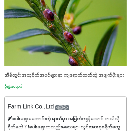
အိမ်တွင်းအလှစိုက်အပင်များမှာ ကျရောက်တတ်တဲ့ အဖျက်ပိုးများ
ပိုးမွှားရောဂါ
Farm Link Co.,Ltd
ကြော်ငြာ
🌾စပါးဈေးမကောင်းတဲ့ ရာသီမှာ အမြတ်ကျန်အောင် ဘယ်လို
စိုက်မလဲ⁉️ ❗စပါးဈေးကလည်းမသေချာ၊ သွင်းအားစုစရိတ်တွေ