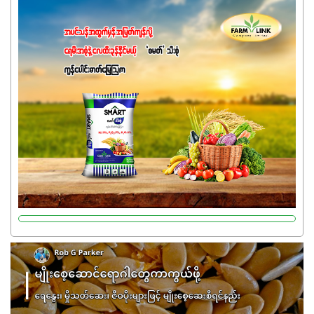
အပင်တိုင်းအတွက် အဓိကအာဟာရNPK (19:7:8)နဲ့ #ဟူးမစ်
အက်စစ်တို့ အချိုးကျ ပေါင်းစပ်ထားတဲ့ ကွန်ပေါင်း
ဓာတ်မြေဩဇာဖြစ်ပါတယ်။ အဓိကအကျိုးကျေးဇူးတွေအနေနဲ့
ကတော့ နိုက်ထရိုဂျင် 19%ပါဝင်တဲ့အတွက် ကလိုရိုဖီးလ်ဖွဲ့စည်း
မှုကို အားပေးကာ သီးနှံပင်များ၏အရွက်များစိမ်းလန်းသန်စွမ်း
ပြီး အစာချက်လုပ်မှုအားကောင်းစေပါတယ်။ အပင်၏ပင်ပိုင်း
ကြီးထွားမှုကို တိုးမြင့်စေကာ အပင်သန်၍ အကြီးမြန်စေပါတယ်။
သင့်တော်တဲ့ Phosphorus 7%ပါဝင်မှုကြောင့် အပင်ရဲ့ အမြစ်
ဖွဲ့စည်းတည်ဆောက်မှုကို ပို၍သန်မာလာအောင် အားပေးပါ
တယ်။ ဒါ့အပြင် ပန်းပွင့်ခြင်း၊အသီးသီးခြင်း၊အစေ့တည်ခြင်း
လုပ်ငန်းစဉ်များကိုလည်း အားပေးပါတယ်။ လုံလောက်တဲ့
Potassium 8%က အပင်ရဲ့ ရောဂါဒဏ်၊ရာသီဥတုဒဏ်ခံနိုင်ရည်
ရှိမှုကို မြင့်တက်စေပြီး အသီးအရည်အသွေး၊ အရွယ်အစားနဲ့
အရသာ ပိုမိုကောင်းမွန်စေဖို့အတွက် လိုအပ်တဲ့အာဟာရဓာတ်
ဖြစ်ပါတယ်။ ဟူးမစ်အက်စစ်ပါဝင်ပေါင်းစပ်ထားတဲ့အတွက်
အာဟာရဓာတ်စုပ်ယူမှုကောင်းမွန်လာခြင်း၊မြေဆီလွှာဖွဲ့စည်းပုံ