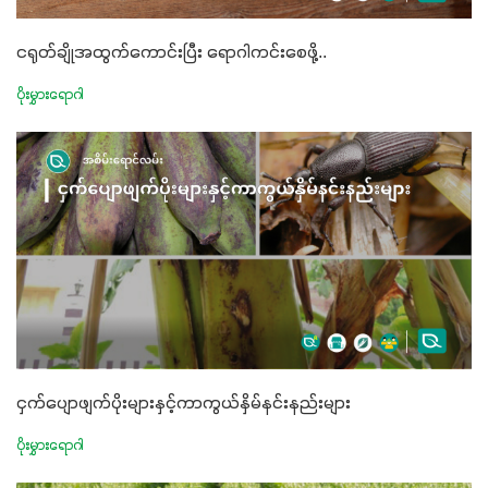
ငရုတ်ချိုအထွက်ကောင်းပြီး ရောဂါကင်းစေဖို့..
ပိုးမွှားရောဂါ
ငှက်ပျောဖျက်ပိုးများနှင့်ကာကွယ်နှိမ်နင်းနည်းများ
ပိုးမွှားရောဂါ