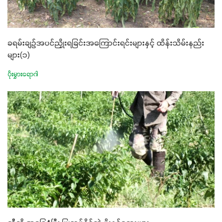
ခရမ်းချဥ်အပင်ညှိုးရခြင်းအကြောင်းရင်းများနှင့် ထိန်းသိမ်းနည်း
များ(၁)
ပိုးမွှားရောဂါ