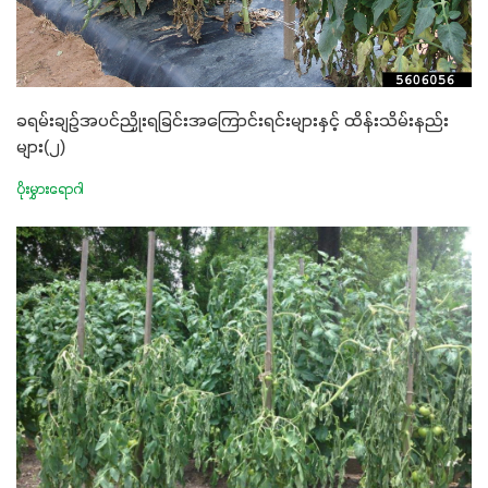
ခရမ်းချဥ်အပင်ညှိုးရခြင်းအကြောင်းရင်းများနှင့် ထိန်းသိမ်းနည်း
များ(၂)
ပိုးမွှားရောဂါ