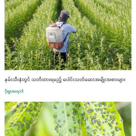
နှမ်းသီးနှံတွင် သတိထားရမည့် ပေါင်းသတ်ဆေးအမျိုးအစားများ
ပိုးမွှားရောဂါ