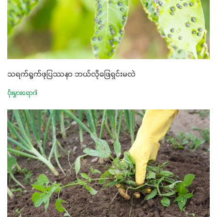
သရက်ရွက်ဖုပြဿနာ ဘယ်လိုဖြေရှင်းမလဲ
ပိုးမွှားရောဂါ