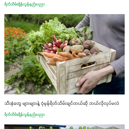
ရိတ်သိမ်းချိန်လွန်နည်းပညာ
သီးနှံတွေ များများနဲ့ ပုံမှန်ရိတ်သိမ်းချင်တယ်ဆို ဘယ်လိုလုပ်မလဲ
ရိတ်သိမ်းချိန်လွန်နည်းပညာ