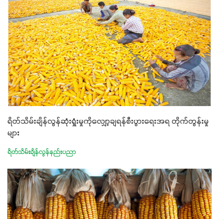
ရိတ်သိမ်းချိန်လွန်ဆုံးရှုံးမှုကိုလျှော့ချရန်စီးပွားရေးအရ တိုက်တွန်းမှု
များ
ရိတ်သိမ်းချိန်လွန်နည်းပညာ