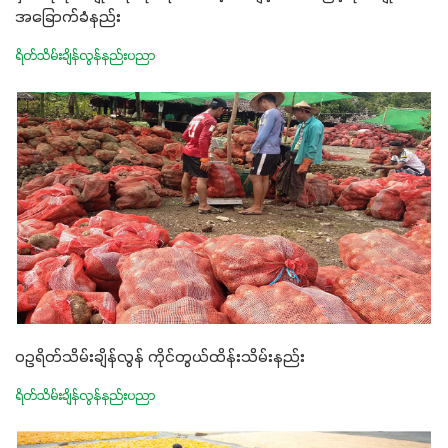
အခြောက်ခံနည်း
ရိတ်သိမ်းချိန်လွန်နည်းပညာ
ဝဥရိတ်သိမ်းချိန်လွန် ကိုင်တွယ်ထိန်းသိမ်းနည်း
ရိတ်သိမ်းချိန်လွန်နည်းပညာ