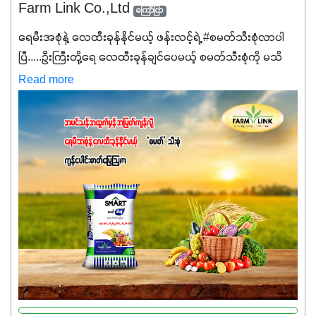
Farm Link Co.,Ltd
ကြော်ငြာ
ရေမီးအစုံနဲ့ လေထီးခုန်နိုင်မယ့် ဖန်းလင့်ရဲ့ #စမတ်သီးစုံလာပါ
ပြီ.....ဦးကြီးတို့ရေ ‌လေထီးခုန်ချင်ပေမယ့် စမတ်သီးစုံကို မသိ
သေးရင်တော့ ဒီစာလေးကို ဆက်ဖတ်‌ပေးပါ #စမတ်သီးစုံဆိုတာ
Read more
အပင်တိုင်းအတွက် အဓိကအာဟာရNPK (19:7:8)နဲ့ #ဟူးမစ်
အက်စစ်တို့ အချိုးကျ ပေါင်းစပ်ထားတဲ့ ကွန်ပေါင်း
ဓာတ်မြေဩဇာဖြစ်ပါတယ်။ အဓိကအကျိုးကျေးဇူးတွေအနေနဲ့
ကတော့ နိုက်ထရိုဂျင် 19%ပါဝင်တဲ့အတွက် ကလိုရိုဖီးလ်ဖွဲ့စည်း
မှုကို အားပေးကာ သီးနှံပင်များ၏အရွက်များစိမ်းလန်းသန်စွမ်း
ပြီး အစာချက်လုပ်မှုအားကောင်းစေပါတယ်။ အပင်၏ပင်ပိုင်း
ကြီးထွားမှုကို တိုးမြင့်စေကာ အပင်သန်၍ အကြီးမြန်စေပါတယ်။
သင့်တော်တဲ့ Phosphorus 7%ပါဝင်မှုကြောင့် အပင်ရဲ့ အမြစ်
ဖွဲ့စည်းတည်ဆောက်မှုကို ပို၍သန်မာလာအောင် အားပေးပါ
တယ်။ ဒါ့အပြင် ပန်းပွင့်ခြင်း၊အသီးသီးခြင်း၊အစေ့တည်ခြင်း
လုပ်ငန်းစဉ်များကိုလည်း အားပေးပါတယ်။ လုံလောက်တဲ့
Potassium 8%က အပင်ရဲ့ ရောဂါဒဏ်၊ရာသီဥတုဒဏ်ခံနိုင်ရည်