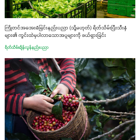
ကြိုတင်အအေးခံခြင်းနည်းပညာ (သို့မဟုတ်) ရိတ်သိမ်းပြီးသီးနှံ
များ၏ ကွင်းထဲမှပါလာသောအပူများကို ဖယ်ရှားခြင်း
ရိတ်သိမ်းချိန်လွန်နည်းပညာ