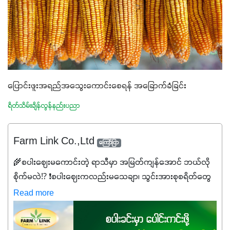
ပြောင်းဖူးအရည်အသွေးကောင်းစေရန် အခြောက်ခံခြင်း
ရိတ်သိမ်းချိန်လွန်နည်းပညာ
Farm Link Co.,Ltd
ကြော်ငြာ
🌾စပါးဈေးမကောင်းတဲ့ ရာသီမှာ အမြတ်ကျန်အောင် ဘယ်လို
စိုက်မလဲ⁉️ ❗စပါးဈေးကလည်းမသေချာ၊ သွင်းအားစုစရိတ်တွေ
ကလည်း တက်နေတဲ့ဒီလိုအချိန်မှာ သွင်းအားစုဖိုးကို လျှော့ချပြီး
Read more
အထွက်နှုန်းကို ထိန်းထားနိုင်မှ ဦးကြီးတို့ အဆင်ပြေမှာနော် ✔️ဒါ
ကြောင့် ကိုယ်သုံးသမျှ ကိုယ့်အတွက်အကျိုးရစေမယ့်