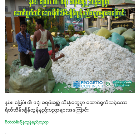
နှမ်း၊ မြေပဲ၊ ဝါ၊ ဖရုံ၊ ခရမ်းချဉ် သီးနှံတွေမှာ ဆောင်ရွက်သင့်သော
ရိတ်သိမ်းချိန်လွန်နည်းပညာများအကြောင်း
ရိတ်သိမ်းချိန်လွန်နည်းပညာ