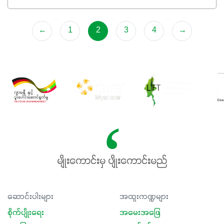
ရှိမှုကို မြင့်တက်စေပြီး အသီးအရည်အသွေး၊ အရွယ်အစားနဲ့
အရသာ ပိုမိုကောင်းမွန်စေဖို့အတွက် လိုအပ်တဲ့အာဟာရဓာတ်
←
1
2
3
4
→
ဖြစ်ပါတယ်။ ဟူးမစ်အက်စစ်ပါဝင်ပေါင်းစပ်ထားတဲ့အတွက်
အာဟာရဓာတ်စုပ်ယူမှုကောင်းမွန်လာခြင်း၊မြေဆီလွှာဖွဲ့စည်းပုံ
နှင့်ရေထိန်းနိုင်စွမ်းအားကောင်းလာခြင်းအပါအဝင်
အကျိုးကျေးဇူးများစွာကိုရရှိစေမှာဖြစ်ပါတယ်။ စပါးအပါအဝင်
နှံစားသီးနှံများ၊ပဲအမျိုးမျိုး၊ဟင်းသီးဟင်းရွက်နဲ့ ဥယျာဉ်ခြံသီးနှံ
အားလုံးမှာ အသုံးပြုနိုင်တယ်ဆိုတော့ တစ်မျိုးတည်းနဲ့ အားလုံး
ပါဖက်(perfect)မယ့် စမတ်သီးစုံနော် အရွေးမမှားတာသေချာပြီ
မလို့ အတွေးမများဘဲ သီးနှံတိုင်းကြီးထွားအောင် ဖန်းလင့်ရဲ့ #စ
မတ်သီးစုံကို သုံးကြပါစို့....
မျိုးကောင်းမှ ပျိုးကောင်းမည်
ဆောင်းပါးများ
အထူးကဏ္ဍများ
စိုက်ပျိုးရေး
အမေးအဖြေ