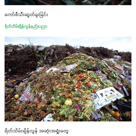
ကော်ဖီသီးဆွတ်ခူးခြင်း
ရိတ်သိမ်းချိန်လွန်နည်းပညာ
ရိတ်သိမ်းချိန်လွန် အဆုံးအရှုံးတွေ