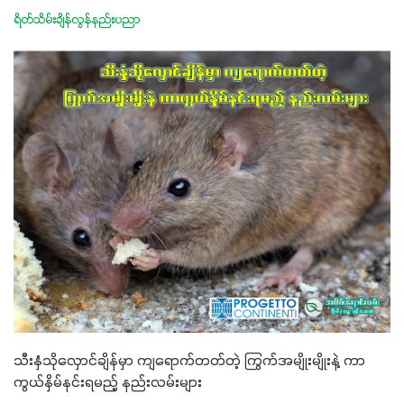
ရိတ်သိမ်းချိန်လွန်နည်းပညာ
သီးနှံသိုလှောင်ချိန်မှာ ကျရောက်တတ်တဲ့ ကြွက်အမျိုးမျိုးနဲ့ ကာ
ကွယ်နှိမ်နင်းရမည့် နည်းလမ်းများ