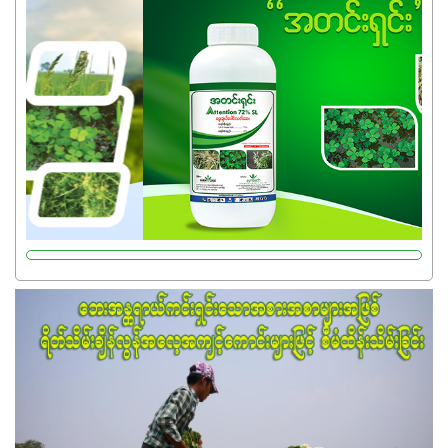
အရည်အသွေးစိတ်ချရတဲ့ သွင်းအားစုပစ္စည်းတွေကိုပဲ ရွေးချယ်
သုံးသင့်ပါတယ်။