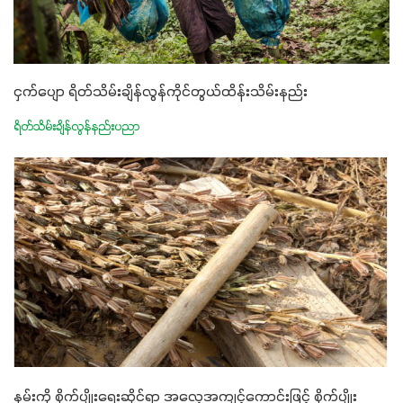
ငှက်ပျော ရိတ်သိမ်းချိန်လွန်ကိုင်တွယ်ထိန်းသိမ်းနည်း
ရိတ်သိမ်းချိန်လွန်နည်းပညာ
နှမ်းကို စိုက်ပျိုးရေးဆိုင်ရာ အလေ့အကျင့်ကောင်းဖြင့် စိုက်ပျိုး