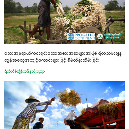
ဘေးအန္တရာယ်ကင်းရှင်းသောအစားအစာများအဖြစ် ရိတ်သိမ်းချိန်
လွန်အလေ့အကျင့်ကောင်းများဖြင့် စီမံထိန်းသိမ်းခြင်း
ရိတ်သိမ်းချိန်လွန်နည်းပညာ