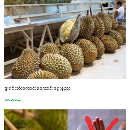
ဒူးရင်းသီးကောင်းမကောင်းရွေးနည်း
အထွေထွေ