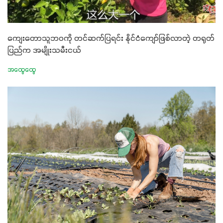
ကျေးတောသူဘဝကို တင်ဆက်ပြရင်း နိုင်ငံကျော်ဖြစ်လာတဲ့ တရုတ်
ပြည်က အမျိုးသမီးငယ်
အထွေထွေ