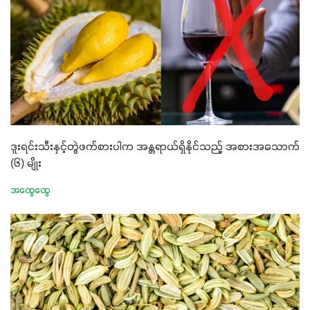
ဒူးရင်းသီးနှင့်တွဲဖက်စားပါက အန္တရာယ်ရှိနိုင်သည့် အစားအသောက်
(၆) မျိုး
အထွေထွေ