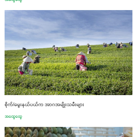
စိုက်/မွေးနယ်ပယ်က အာဂအမျိုးသမီးများ
အထွေထွေ