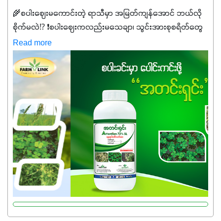
🌾စပါးဈေးမကောင်းတဲ့ ရာသီမှာ အမြတ်ကျန်အောင် ဘယ်လို
စိုက်မလဲ⁉️ ❗စပါးဈေးကလည်းမသေချာ၊ သွင်းအားစုစရိတ်တွေ
ကလည်း တက်နေတဲ့ဒီလိုအချိန်မှာ သွင်းအားစုဖိုးကို လျှော့ချပြီး
Read more
အထွက်နှုန်းကို ထိန်းထားနိုင်မှ ဦးကြီးတို့ အဆင်ပြေမှာနော် ✔️ဒါ
ကြောင့် ကိုယ်သုံးသမျှ ကိုယ့်အတွက်အကျိုးရစေမယ့်
အရည်အသွေးစိတ်ချရတဲ့ သွင်းအားစုပစ္စည်းတွေကိုပဲ ရွေးချယ်
သုံးသင့်ပါတယ်။