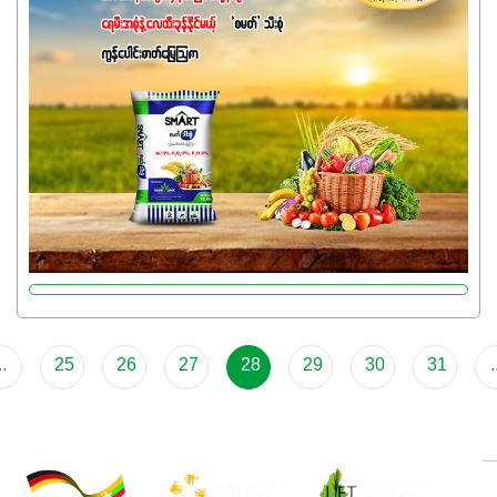
ဓာတ်မြေဩဇာဖြစ်ပါတယ်။ အဓိကအကျိုးကျေးဇူးတွေအနေနဲ့
ကတော့ နိုက်ထရိုဂျင် 19%ပါဝင်တဲ့အတွက် ကလိုရိုဖီးလ်ဖွဲ့စည်း
မှုကို အားပေးကာ သီးနှံပင်များ၏အရွက်များစိမ်းလန်းသန်စွမ်း
ပြီး အစာချက်လုပ်မှုအားကောင်းစေပါတယ်။ အပင်၏ပင်ပိုင်း
ကြီးထွားမှုကို တိုးမြင့်စေကာ အပင်သန်၍ အကြီးမြန်စေပါတယ်။
သင့်တော်တဲ့ Phosphorus 7%ပါဝင်မှုကြောင့် အပင်ရဲ့ အမြစ်
ဖွဲ့စည်းတည်ဆောက်မှုကို ပို၍သန်မာလာအောင် အားပေးပါ
တယ်။ ဒါ့အပြင် ပန်းပွင့်ခြင်း၊အသီးသီးခြင်း၊အစေ့တည်ခြင်း
လုပ်ငန်းစဉ်များကိုလည်း အားပေးပါတယ်။ လုံလောက်တဲ့
Potassium 8%က အပင်ရဲ့ ရောဂါဒဏ်၊ရာသီဥတုဒဏ်ခံနိုင်ရည်
ရှိမှုကို မြင့်တက်စေပြီး အသီးအရည်အသွေး၊ အရွယ်အစားနဲ့
အရသာ ပိုမိုကောင်းမွန်စေဖို့အတွက် လိုအပ်တဲ့အာဟာရဓာတ်
..
25
26
27
28
29
30
31
.
ဖြစ်ပါတယ်။ ဟူးမစ်အက်စစ်ပါဝင်ပေါင်းစပ်ထားတဲ့အတွက်
အာဟာရဓာတ်စုပ်ယူမှုကောင်းမွန်လာခြင်း၊မြေဆီလွှာဖွဲ့စည်းပုံ
နှင့်ရေထိန်းနိုင်စွမ်းအားကောင်းလာခြင်းအပါအဝင်
အကျိုးကျေးဇူးများစွာကိုရရှိစေမှာဖြစ်ပါတယ်။ စပါးအပါအဝင်