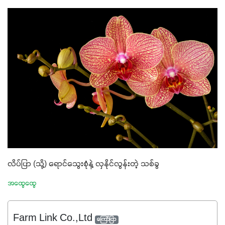
လိပ်ပြာ (သို့) ရောင်သွေးစုံနဲ့ လှနိုင်လွန်းတဲ့ သစ်ခွ
အထွေထွေ
Farm Link Co.,Ltd
ကြော်ငြာ