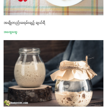
အချိုတည်းခရမ်းချဉ် ချယ်ရီ
အထွေထွေ