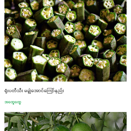
ရုံးပတီသီး မချွဲအောင်ကြော်နည်း
အထွေထွေ