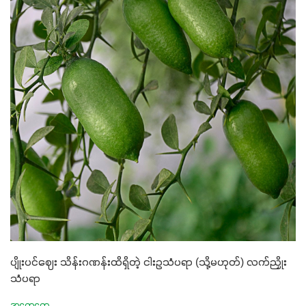
ပျိုးပင်ဈေး သိန်းဂဏန်းထိရှိတဲ့ ငါးဥသံပရာ (သို့မဟုတ်) လက်ညှိုး
သံပရာ
အထွေထွေ