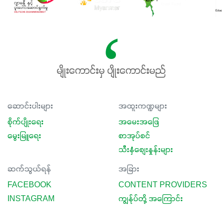
နှံစားသီးနှံများ၊ပဲအမျိုးမျိုး၊ဟင်းသီးဟင်းရွက်နဲ့ ဥယျာဉ်ခြံသီးနှံ
အားလုံးမှာ အသုံးပြုနိုင်တယ်ဆိုတော့ တစ်မျိုးတည်းနဲ့ အားလုံး
ပါဖက်(perfect)မယ့် စမတ်သီးစုံနော် အရွေးမမှားတာသေချာပြီ
မလို့ အတွေးမများဘဲ သီးနှံတိုင်းကြီးထွားအောင် ဖန်းလင့်ရဲ့ #စ
မတ်သီးစုံကို သုံးကြပါစို့....
မျိုးကောင်းမှ ပျိုးကောင်းမည်
ဆောင်းပါးများ
အထူးကဏ္ဍများ
စိုက်ပျိုးရေး
အမေးအဖြေ
မွေးမြူရေး
စာအုပ်စင်
သီးနှံစျေးနှုန်းများ
ဆက်သွယ်ရန်
အခြား
FACEBOOK
CONTENT PROVIDERS
INSTAGRAM
ကျွန်ုပ်တို့ အကြောင်း