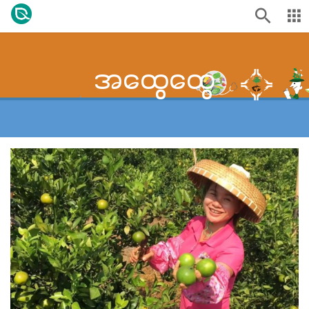
အထွေထွေ