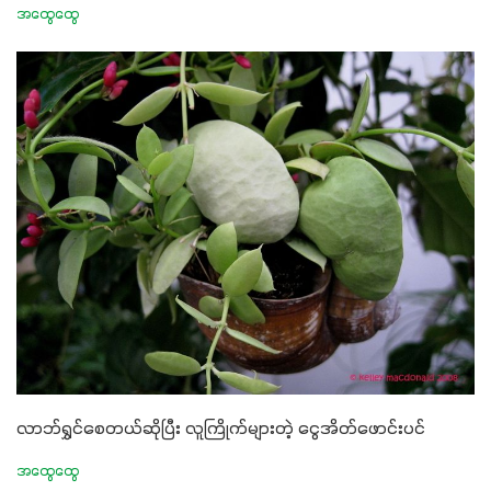
အထွေထွေ
လာဘ်ရွှင်စေတယ်ဆိုပြီး လူကြိုက်များတဲ့ ငွေအိတ်ဖောင်းပင်
အထွေထွေ