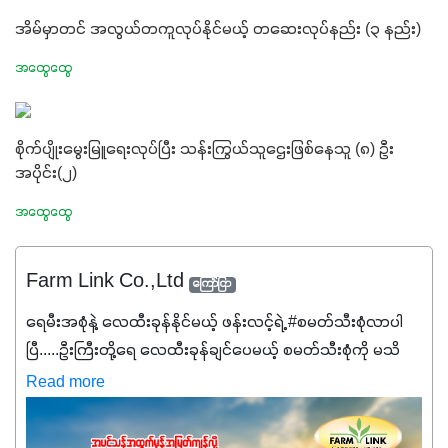
အိမ်မှာတင် အလွယ်တကူလုပ်နိုင်မယ့် တဆေးလုပ်နည်း (၃ နည်း)
အထွေထွေ
စိုက်ပျိုးမွေးမြူရေးလုပ်ပြီး သန်းကြွယ်သူဌေးဖြစ်နေသူ (၈) ဦး
အပိုင်း(၂)
အထွေထွေ
Farm Link Co.,Ltd
ကြော်ငြာ
ရေမီးအစုံနဲ့ လေထီးခုန်နိုင်မယ့် ဖန်းလင့်ရဲ့ #စမတ်သီးစုံလာပါ
ပြီ.....ဦးကြီးတို့ရေ ‌လေထီးခုန်ချင်ပေမယ့် စမတ်သီးစုံကို မသိ
သေးရင်တော့ ဒီစာလေးကို ဆက်ဖတ်‌ပေးပါ #စမတ်သီးစုံဆိုတာ
Read more
အပင်တိုင်းအတွက် အဓိကအာဟာရNPK (19:7:8)နဲ့ #ဟူးမစ်
အက်စစ်တို့ အချိုးကျ ပေါင်းစပ်ထားတဲ့ ကွန်ပေါင်း