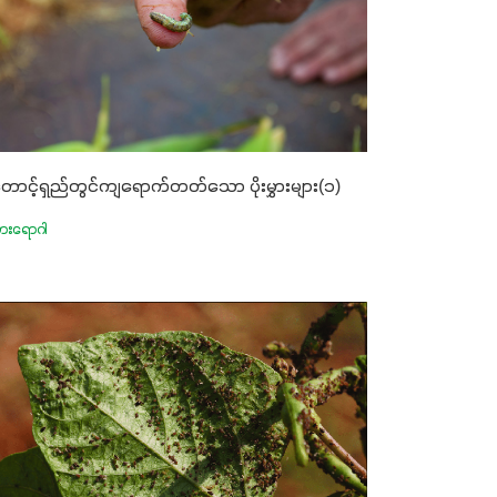
တောင့်ရှည်တွင်ကျရောက်တတ်သော ပိုးမွှားများ(၁)
မွှားရောဂါ