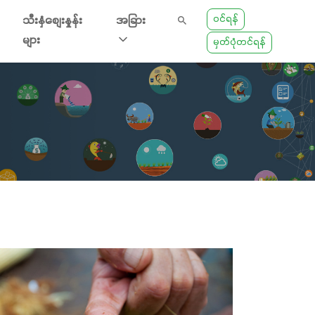
ဝင်ရန်
သီးနှံစျေးနှုန်း
အခြား
များ
မှတ်ပုံတင်ရန်