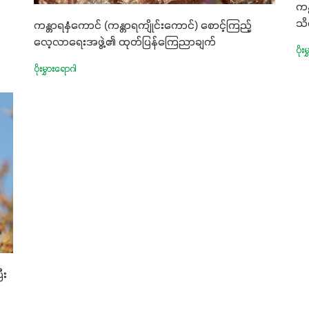
ကန
သိ
ကန္တာရနှံကောင် (ကန္တာရကျိုင်းကောင်) စောင့်ကြည့်
လေ့လာရေးအဖွဲ့၏ ထုတ်ပြန်ကြေညာချက်
ပိုး
ပိုးမွှားရောဂါ
ီး