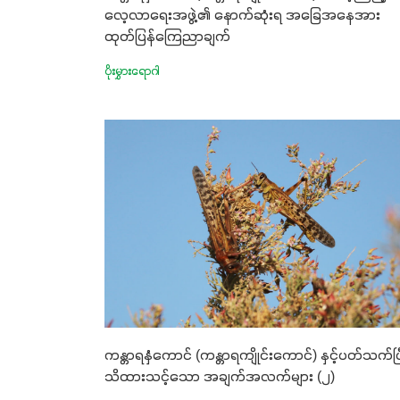
လေ့လာရေးအဖွဲ့၏ နောက်ဆုံးရ အခြေအနေအား
ထုတ်ပြန်ကြေညာချက်
ပိုးမွှားရောဂါ
ကန္တာရနှံကောင် (ကန္တာရကျိုင်းကောင်) နှင့်ပတ်သက်ပြ
သိထားသင့်သော အချက်အလက်များ (၂)