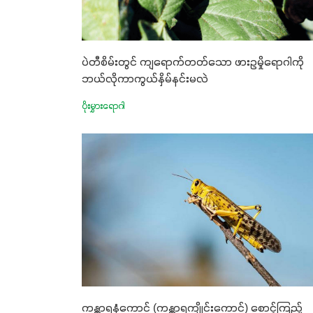
ပဲတီစိမ်းတွင် ကျရောက်တတ်သော ဖားဥမှိုရောဂါကို
ဘယ်လိုကာကွယ်နှိမ်နင်းမလဲ
ပိုးမွှားရောဂါ
ကန္တာရနှံကောင် (ကန္တာရကျိုင်းကောင်) စောင့်ကြည့်