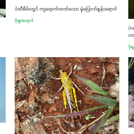
ပဲတီစိမ်းတွင် ကျရောက်တတ်သော မှဲ့ပြောက်စွန်းရောဂါ
ပိုးမွှားရောဂါ
ပဲ
ကာ
ပိုး