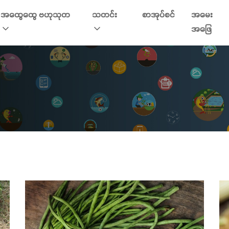
အထွေထွေ ဗဟုသုတ
သတင်း
စာအုပ်စင်
အမေး
အဖြေ