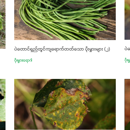
ပဲ
ပဲတောင်ရှည်တွင်ကျရောက်တတ်သော ပိုးမွှားများ (၂)
ပိုး
ပိုးမွှားရောဂါ