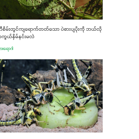
တီစိမ်းတွင်ကျရောက်တတ်သော ပဲစားပျပိုးကို ဘယ်လို
ကွယ်နှိမ်နင်းမလဲ
မွှားရောဂါ