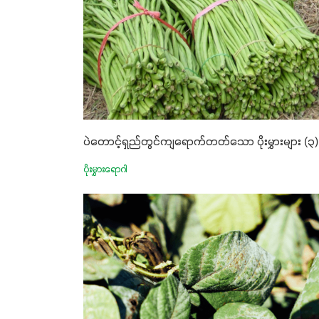
ပဲတောင့်ရှည်တွင်ကျရောက်တတ်သော ပိုးမွှားများ (၃)
ပိုးမွှားရောဂါ