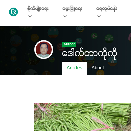
စိုက်ပျိုးရေး
မွေးမြူရေး
ရေလုပ်ငန်း
Author
ဒေါက်တာကိုကို
Articles
About