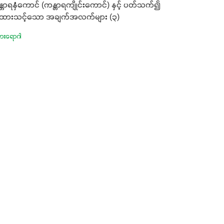
္တာရနှံကောင် (ကန္တာရကျိုင်းကောင်) နှင့် ပတ်သက်၍
ထားသင့်သော အချက်အလက်များ (၃)
မွှားရောဂါ