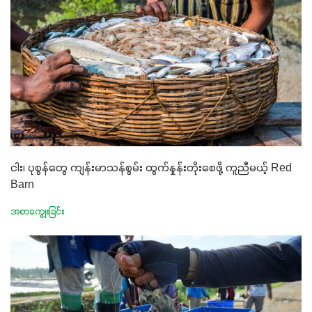
ငါး၊ ပုစွန်တွေ ကျန်းမာသန်စွမ်း ထွက်နှုန်းတိုးစေဖို့ ကူညီမယ့် Red
Barn
အစာကျွေးခြင်း