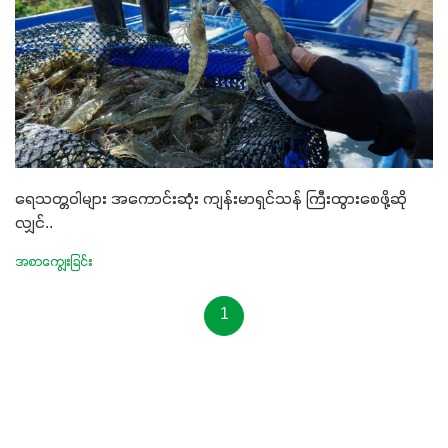
ရေသတ္တဝါများ အကောင်းဆုံး ကျန်းမာရှင်သန် ကြီးထွားစေဖို့ဆို
လျှင်..
အစာကျွေးခြင်း
1