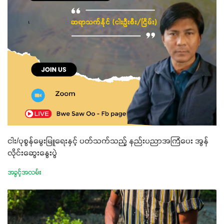
ငါး/ပုစွန်မွေးမြူရေးနှင့် ပတ်သက်သည့် နည်းပညာအကြံပေး အွန်
လိုင်းဆွေးနွေးပွဲ
အခွင့်အလမ်း