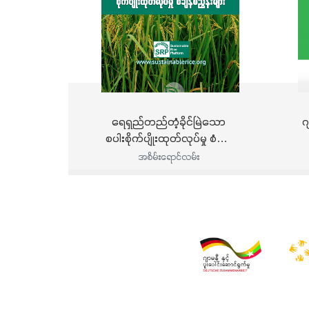
ရေရှည်တည်တံ့ခိုင်မြဲသော
ဂ
စပါးစိုက်ပျိုးထုတ်လုပ်မှု စံချိန်
စံညွှန်းများ
စိ
အစိမ်းရောင်လမ်း