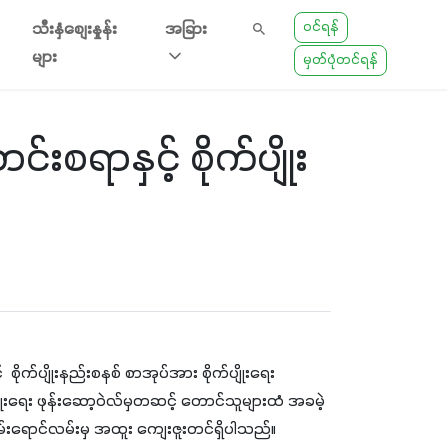
ဝင်ရန်
သီးနှံစျေးနှုန်း
အခြား
များ
မှတ်ပုံတင်ရန်
စရာနှင့် စိုက်ပျိုး
ုက်ပျိုးနည်းစနစ် စာအုပ်အား စိုက်ပျိုးရေး 
ျိုးရေး ဖုန်းဆော့ဝဲလ်မှတဆင့် တောင်သူများထံ အခမဲ့ 
အစိမ်းရောင်လမ်းမှ အထူး ကျေးဇူးတင်ရှိပါသည်။