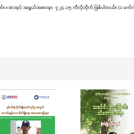
က်။ ။ စာအုပ် အရွယ်အစားမှာ  ၇၂၄.၁၅ ကီလိုဘိုက် ဖြစ်ပါတယ်။ (၁ မက်ဂါ