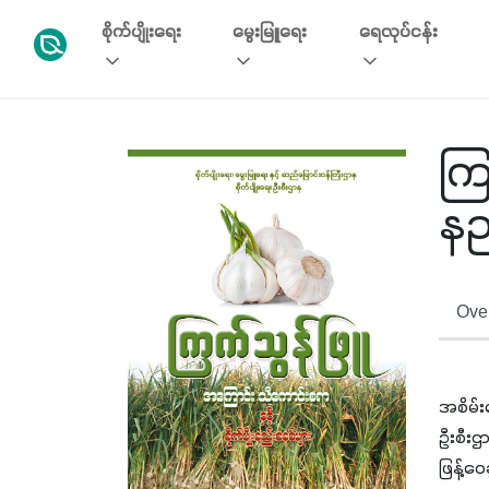
စိုက်ပျိုးရေး
မွေးမြူရေး
ရေလုပ်ငန်း
ကြ
နည
Over
အစိမ်း
ဦးစီးဌ
ဖြန့်ဝ