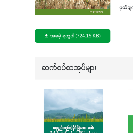
မှတ်ချ
အခမဲ့ ရယူပါ (724.15 KB)
ဆက်စပ်စာအုပ်များ