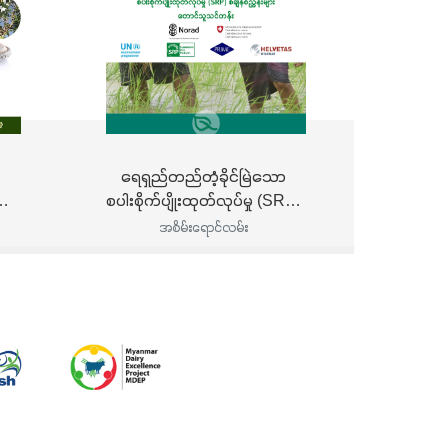
ရေရှည်တည်တံ့ခိုင်မြဲသော
စပါးစိုက်ပျိုးထုတ်လုပ်မှု (SRP)
စံချိန်စံညွှန်းများ (တောင်သူ
အစိမ်းရောင်လမ်း
သင်တန်း)