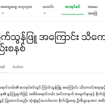
အထွေထွေ ဗဟုသုတ
သတင်း
စာအုပ်စင်
အမေး
အဖြေ
က်သွန်ဖြူ အကြောင်း သိကောင်း
်းစနစ်
all
Author
ရောင်လမ်း၏ စာအုပ်စင်တွင် ကြက်သွန်ဖြူ အကြောင်း သိကောင်းစရာနှင့်  စိ
ာန၏ ခွင့်ပြုချက်ဖြင့် အစိမ်းရောင်လမ်း အင်တာနက် စာမျက်နှာနှင့် စိုက်ပ
ေခွင့် ပြုထားပါသည်။ သုံးစွဲခွင့်ပေးပါသော စိုက်ပျိုးရေး ဦးစီးဌာနအား 