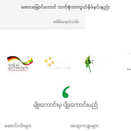
ဖောငမြောင်တောင် ဘက်စုံကာကွယ်နှိမ်နင်းနည်း
အစိမ်းရောင်လမ်း
မျိုးကောင်းမှ ပျိုးကောင်းမည်
ဆောင်းပါးများ
အထူးကဏ္ဍများ