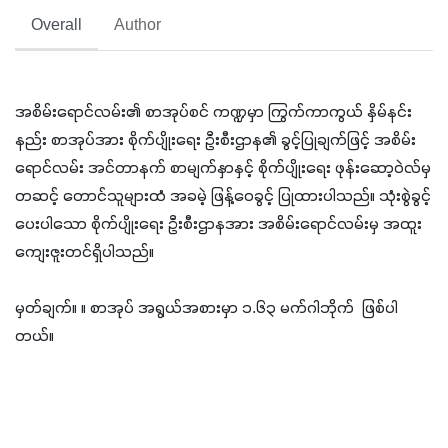
Overall
Author
အစိမ်းရောင်လမ်း၏ စာအုပ်စင် ကဏ္ဍမှာ ကြွက်ကာကွယ် နှိမ်နင်း
နည်း စာအုပ်အား စိုက်ပျိုးရေး ဦးစီးဌာန၏ ခွင့်ပြုချက်ဖြင့် အစိမ်း
ရောင်လမ်း အင်တာနက် စာမျက်နှာနှင့် စိုက်ပျိုးရေး ဖုန်းဆော့ဝဲလ်မှ
တဆင့် တောင်သူများထံ အခမဲ့ ဖြန့်ဝေခွင့် ပြုထားပါသည်။ သုံးစွဲခွင့်
ပေးပါသော စိုက်ပျိုးရေး ဦးစီးဌာနအား အစိမ်းရောင်လမ်းမှ အထူး
ကျေးဇူးတင်ရှိပါသည်။
မှတ်ချက်။ ။ စာအုပ် အရွယ်အစားမှာ ၁.၆၃ မက်ဂါဘိုက် ဖြစ်ပါ
တယ်။