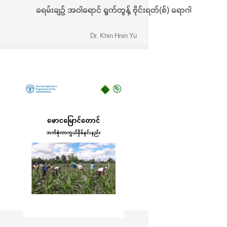
ခရမ်းချဉ် အဝါရောင် ရွက်တွန့် ဗိုင်းရတ်(စ်) ရောဂါ
Dr. Khin Hnin Yu