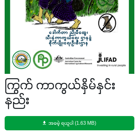
ကြွက် ကာကွယ်နှိမ်နှင်း
နည်း
အခမဲ့ ရယူပါ (1.63 MB)