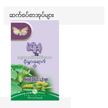
ဆက်စပ်စာအုပ်များ