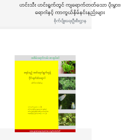
ဟင်းသီး ဟင်းရွက်တွင် ကျရောက်တတ်သော ပိုးမွှား၊
ရောဂါနှင့် ကာကွယ်နှိမ်နင်းနည်းများ
စိုက်ပျိုးရေးဦးစီးဌာန