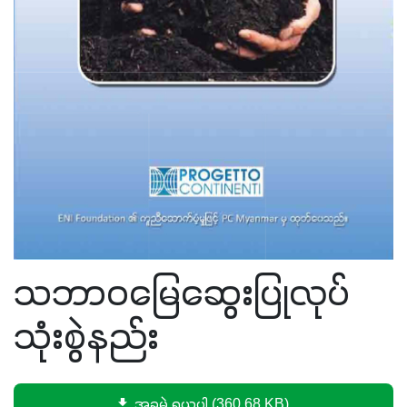
သဘာဝမြေဆွေးပြုလုပ်
သုံးစွဲနည်း
အခမဲ့ ရယူပါ (360.68 KB)