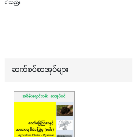
ပါသည်။
ဆက်စပ်စာအုပ်များ