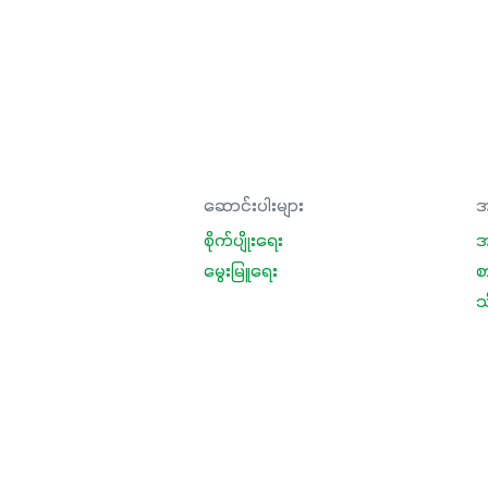
ဆောင်းပါးများ
အ
စိုက်ပျိုးရေး
အ
မွေးမြူရေး
စ
သီ