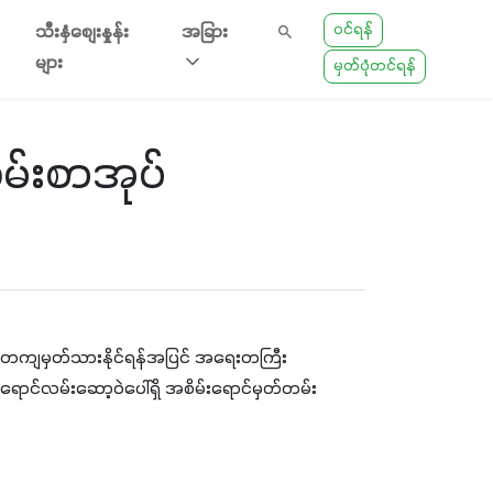
ဝင်ရန်
သီးနှံစျေးနှုန်း
အခြား
များ
မှတ်ပုံတင်ရန်
တမ်းစာအုပ်
 စနစ်တကျမှတ်သားနိုင်ရန်အပြင် အရေးတကြီး
ာင်လမ်းဆော့ဝဲပေါ်ရှိ အစိမ်းရောင်မှတ်တမ်း