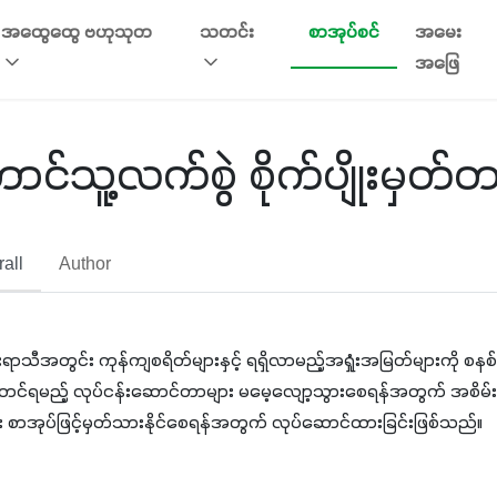
အထွေထွေ ဗဟုသုတ
သတင်း
စာအုပ်စင်
အမေး
အဖြေ
ာင်သူ့လက်စွဲ စိုက်ပျိုးမှတ်
all
Author
ျိုးရာသီအတွင်း ကုန်ကျစရိတ်များနှင့် ရရှိလာမည့်အရှုံးအမြတ်များကို
ာင်ရမည့် လုပ်ငန်းဆောင်တာများ မမေ့လျော့သွားစေရန်အတွက် အစိမ်းရေ
း စာအုပ်ဖြင့်မှတ်သားနိုင်စေရန်အတွက် လုပ်ဆောင်ထားခြင်းဖြစ်သည်။