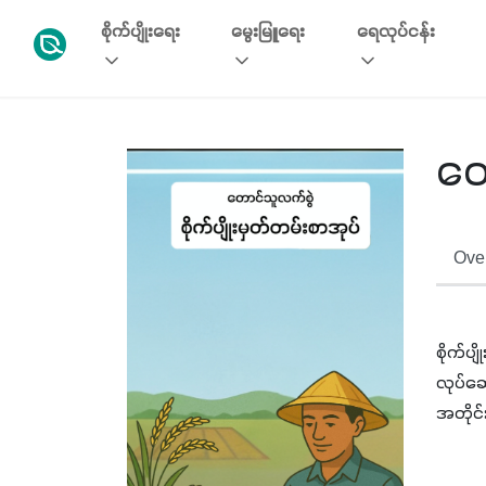
စိုက်ပျိုးရေး
မွေးမြူရေး
ရေလုပ်ငန်း
တေ
Over
စိုက်ပ
လုပ်ဆေ
အတိုင်