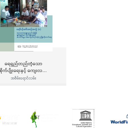
ရေရှည်တည်တံ့သော
စိုက်ပျိုးရေးနှင့် ကျေးလက်
ေသအသက်မွေးဝမ်းကြောင်း
အစိမ်းရောင်လမ်း
ပညာပေးဆိုင်ရာလမ်းညွှန် -
ေးစားချေးငွေလုပ်ငန်းဖြင့်
ျင်းပြည်နယ် စိုက်ပျိုးရေးနှင့်
အသက်မွေးဝမ်းကြောင်း
လုပ်ငန်း ဖွံ့ဖြိုးတိုးတက်ရေး