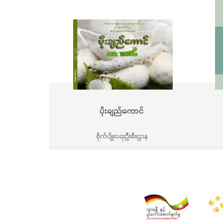
ပိုးချည်ကောင်
ဒ
စိုက်ပျိုးရေးဦးစီးဌာန
အသ
ခ