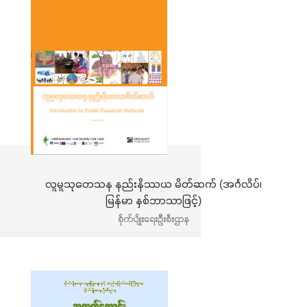
လူမူသုတေသန နည်းနိဿယ မိတ်ဆက် (အင်္ဂလိပ်၊
မြန်မာ နှစ်ဘာသာဖြင့်)
စိုက်ပျိုးရေးဦးစီးဌာန