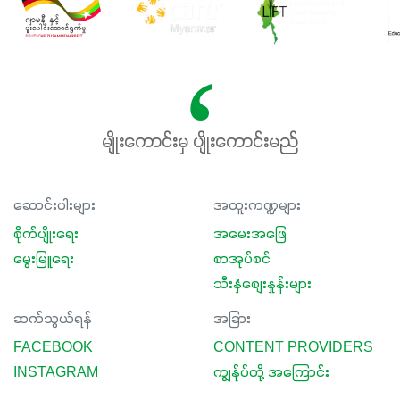
မျိုးကောင်းမှ ပျိုးကောင်းမည်
ဆောင်းပါးများ
အထူးကဏ္ဍများ
စိုက်ပျိုးရေး
အမေးအဖြေ
မွေးမြူရေး
စာအုပ်စင်
သီးနှံစျေးနှုန်းများ
ဆက်သွယ်ရန်
အခြား
FACEBOOK
CONTENT PROVIDERS
INSTAGRAM
ကျွန်ုပ်တို့ အကြောင်း