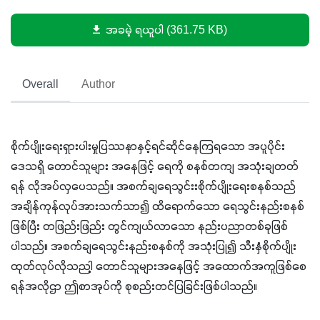
အခမဲ့ ရယူပါ (361.75 KB)
Overall
Author
စိုက်ပျိုးရေးရှားပါးမှုပြဿနာနှင့်ရင်ဆိုင်နေကြရသော အပူပိုင်း
ဒေသရှိ တောင်သူများ အနေဖြင့် ရေကို စနစ်တကျ အသုံးချတတ်
ရန် လိုအပ်လှပေသည်။ အစက်ချရေသွင်းးစိုက်ပျိုးရေးစနစ်သည် 
အချိန်ကုန်လုပ်အားသက်သာ၍ ထိရောက်သော ရေသွင်းနည်းစနစ်
ဖြစ်ပြီး တဖြည်းဖြည်း တွင်ကျယ်လာသော နည်းပညာတစ်ခုဖြစ်
ပါသည်။ အစက်ချရေသွင်းနည်းစနစ်ကို အသုံးပြု၍ သီးနှံစိုက်ပျိုး
ထုတ်လုပ်လိုသညါ့ တောင်သူများအနေဖြင့် အထောက်အကူဖြစ်စေ
ရန်အလိုဌာ ဤစာအုပ်ကို စုစည်းတင်ပြခြင်းဖြစ်ပါသည်။ 