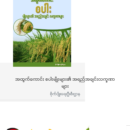
အထွက်ကောင်း စပါးမျိုးများ၏ အရည်အချင်းလက္ခဏာ
များ
စိုက်ပျိုးရေးဦးစီးဌာန