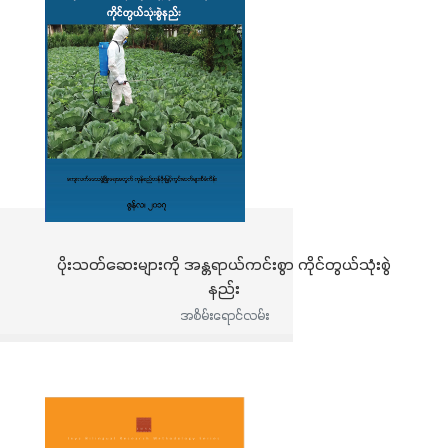
ပိုးသတ်ဆေးများကို အန္တရာယ်ကင်းစွာ ကိုင်တွယ်သုံးစွဲ
နည်း
အစိမ်းရောင်လမ်း