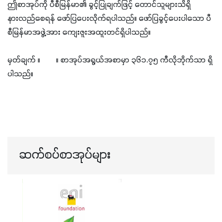
ဤစာအုပ်ကို ပီစီမြန်မာ၏ ခွင့်ပြုချက်ဖြင့် တောင်သူများသိရှိ
နားလည်စေရန် ဖော်ပြပေးလိုက်ရပါသည်။ ဖော်ပြခွင့်ပေးပါသော ပီ
စီမြန်မာအဖွဲ့အား ကျေးဇူးအထူးတင်ရှိပါသည်။
မှတ်ချက် ။        ။ စာအုပ်အရွယ်အစာမှာ ၃၆၁.၇၅ ကီလိုဘိုက်သာ ရှိ
ပါသည်။
ဆက်စပ်စာအုပ်များ