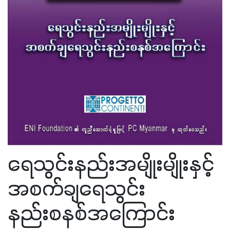
ရေသွင်းနည်းအမျိုးမျိုးနှင့်
အစက်ချရေသွင်း
နည်းစနစ်အကြောင်း