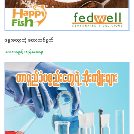
နွေးထွေးတဲ့ ဆေးတစ်ခွက်
အာဟာရနှင့် ကျန်းမာရေး