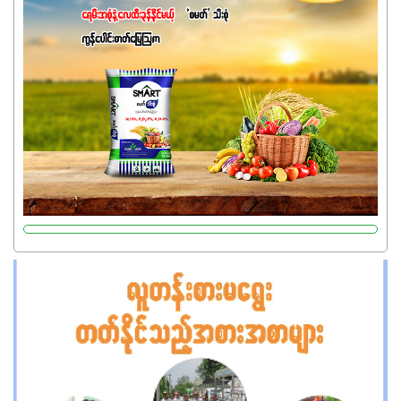
ဓာတ်မြေဩဇာဖြစ်ပါတယ်။ အဓိကအကျိုးကျေးဇူးတွေအနေနဲ့
ကတော့ နိုက်ထရိုဂျင် 19%ပါဝင်တဲ့အတွက် ကလိုရိုဖီးလ်ဖွဲ့စည်း
မှုကို အားပေးကာ သီးနှံပင်များ၏အရွက်များစိမ်းလန်းသန်စွမ်း
ပြီး အစာချက်လုပ်မှုအားကောင်းစေပါတယ်။ အပင်၏ပင်ပိုင်း
ကြီးထွားမှုကို တိုးမြင့်စေကာ အပင်သန်၍ အကြီးမြန်စေပါတယ်။
သင့်တော်တဲ့ Phosphorus 7%ပါဝင်မှုကြောင့် အပင်ရဲ့ အမြစ်
ဖွဲ့စည်းတည်ဆောက်မှုကို ပို၍သန်မာလာအောင် အားပေးပါ
တယ်။ ဒါ့အပြင် ပန်းပွင့်ခြင်း၊အသီးသီးခြင်း၊အစေ့တည်ခြင်း
လုပ်ငန်းစဉ်များကိုလည်း အားပေးပါတယ်။ လုံလောက်တဲ့
Potassium 8%က အပင်ရဲ့ ရောဂါဒဏ်၊ရာသီဥတုဒဏ်ခံနိုင်ရည်
ရှိမှုကို မြင့်တက်စေပြီး အသီးအရည်အသွေး၊ အရွယ်အစားနဲ့
အရသာ ပိုမိုကောင်းမွန်စေဖို့အတွက် လိုအပ်တဲ့အာဟာရဓာတ်
ဖြစ်ပါတယ်။ ဟူးမစ်အက်စစ်ပါဝင်ပေါင်းစပ်ထားတဲ့အတွက်
အာဟာရဓာတ်စုပ်ယူမှုကောင်းမွန်လာခြင်း၊မြေဆီလွှာဖွဲ့စည်းပုံ
နှင့်ရေထိန်းနိုင်စွမ်းအားကောင်းလာခြင်းအပါအဝင်
အကျိုးကျေးဇူးများစွာကိုရရှိစေမှာဖြစ်ပါတယ်။ စပါးအပါအဝင်