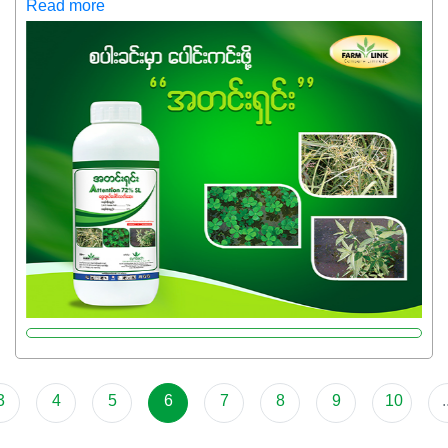
ကလည်း တက်နေတဲ့ဒီလိုအချိန်မှာ သွင်းအားစုဖိုးကို လျှော့ချပြီး
Read more
အထွက်နှုန်းကို ထိန်းထားနိုင်မှ ဦးကြီးတို့ အဆင်ပြေမှာနော် ✔️ဒါ
ကြောင့် ကိုယ်သုံးသမျှ ကိုယ့်အတွက်အကျိုးရစေမယ့်
အရည်အသွေးစိတ်ချရတဲ့ သွင်းအားစုပစ္စည်းတွေကိုပဲ ရွေးချယ်
သုံးသင့်ပါတယ်။
3
4
5
6
7
8
9
10
.