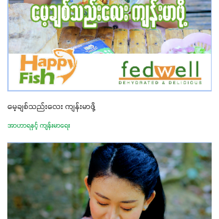
မေ့ချစ်သည်းလေး ကျန်းမာဖို့
အာဟာရနှင့် ကျန်းမာရေး