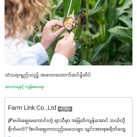
သံသရာရှည်သည့် အဖလာတောက်ဆင်မှိုဆိပ်
အာဟာရနှင့် ကျန်းမာရေး
Farm Link Co.,Ltd
ကြော်ငြာ
🌾စပါးဈေးမကောင်းတဲ့ ရာသီမှာ အမြတ်ကျန်အောင် ဘယ်လို
စိုက်မလဲ⁉️ ❗စပါးဈေးကလည်းမသေချာ၊ သွင်းအားစုစရိတ်တွေ