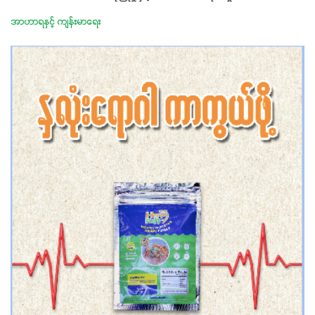
အာဟာရနှင့် ကျန်းမာရေး