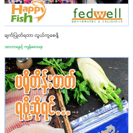
ချက်ပြုတ်ရတာ လွယ်ကူစေဖို့
အာဟာရနှင့် ကျန်းမာရေး