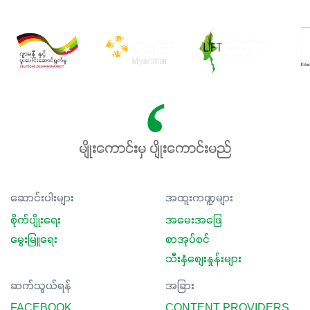
မျိုးကောင်းမှ ပျိုးကောင်းမည်
ဆောင်းပါးများ
အထူးကဏ္ဍများ
စိုက်ပျိုးရေး
အမေးအဖြေ
မွေးမြူရေး
စာအုပ်စင်
သီးနှံစျေးနှုန်းများ
ဆက်သွယ်ရန်
အခြား
FACEBOOK
CONTENT PROVIDERS