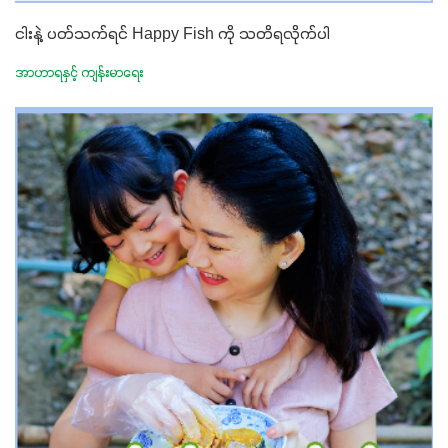
ငါးနဲ့ ပတ်သက်ရင် Happy Fish ကို သတိရလိုက်ပါ
အာဟာရနှင့် ကျန်းမာရေး