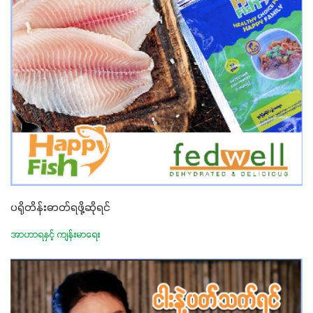
ပရိုတိန်းဓာတ်ရဖို့ဆိုရင်
အာဟာရနှင့် ကျန်းမာရေး