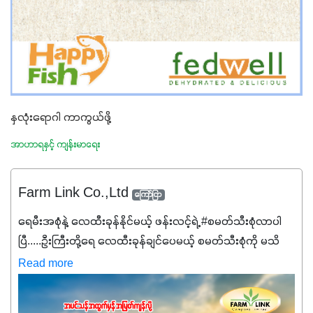
နှလုံးရောဂါ ကာကွယ်ဖို့
အာဟာရနှင့် ကျန်းမာရေး
Farm Link Co.,Ltd
ကြော်ငြာ
ရေမီးအစုံနဲ့ လေထီးခုန်နိုင်မယ့် ဖန်းလင့်ရဲ့ #စမတ်သီးစုံလာပါ
ပြီ.....ဦးကြီးတို့ရေ ‌လေထီးခုန်ချင်ပေမယ့် စမတ်သီးစုံကို မသိ
သေးရင်တော့ ဒီစာလေးကို ဆက်ဖတ်‌ပေးပါ #စမတ်သီးစုံဆိုတာ
Read more
အပင်တိုင်းအတွက် အဓိကအာဟာရNPK (19:7:8)နဲ့ #ဟူးမစ်
အက်စစ်တို့ အချိုးကျ ပေါင်းစပ်ထားတဲ့ ကွန်ပေါင်း