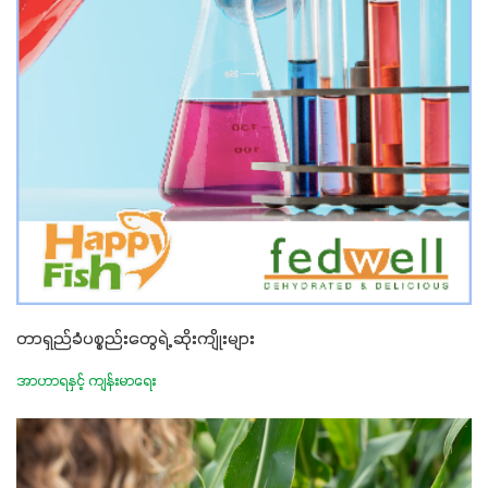
တာရှည်ခံပစ္စည်းတွေရဲ့ ဆိုးကျိုးများ
အာဟာရနှင့် ကျန်းမာရေး