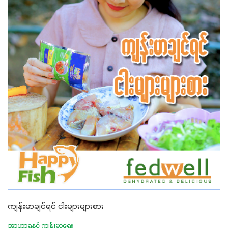
ကျန်းမာချင်ရင် ငါးများများစား
အာဟာရနှင့် ကျန်းမာရေး