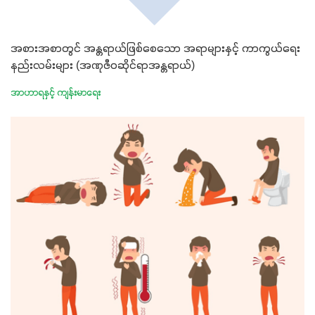
အစားအစာတွင် အန္တရာယ်ဖြစ်စေသော အရာများနှင့် ကာကွယ်ရေး
နည်းလမ်းများ (အဏုဇီ၀ဆိုင်ရာအန္တရာယ်)
အာဟာရနှင့် ကျန်းမာရေး