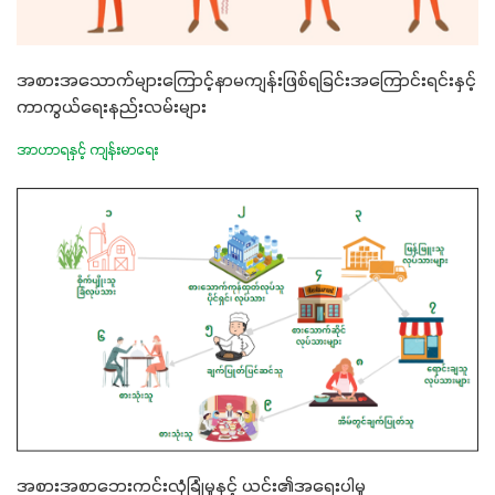
အစားအသောက်များကြောင့်နာမကျန်းဖြစ်ရခြင်းအကြောင်းရင်းနှင့်
ကာကွယ်ရေးနည်းလမ်းများ
အာဟာရနှင့် ကျန်းမာရေး
အစားအစာဘေးကင်းလုံခြုံမှုနှင့် ယင်း၏အရေးပါမှု