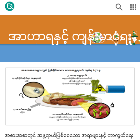
အာဟာရနှင့် ကျန်းမာရေး
အစားအစာတွင် အန္တရာယ်ဖြစ်စေသော အရာများနှင့် ကာကွယ်ရေး