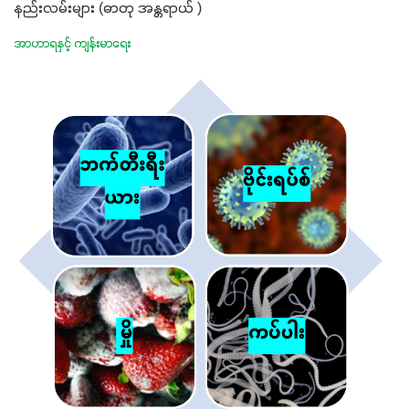
နည်းလမ်းများ (ဓာတု အန္တရာယ် )
အာဟာရနှင့် ကျန်းမာရေး