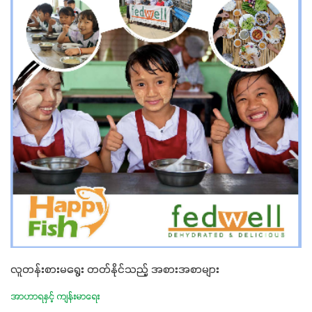
နှံစားသီးနှံများ၊ပဲအမျိုးမျိုး၊ဟင်းသီးဟင်းရွက်နဲ့ ဥယျာဉ်ခြံသီးနှံ
အားလုံးမှာ အသုံးပြုနိုင်တယ်ဆိုတော့ တစ်မျိုးတည်းနဲ့ အားလုံး
ပါဖက်(perfect)မယ့် စမတ်သီးစုံနော် အရွေးမမှားတာသေချာပြီ
မလို့ အတွေးမများဘဲ သီးနှံတိုင်းကြီးထွားအောင် ဖန်းလင့်ရဲ့ #စ
မတ်သီးစုံကို သုံးကြပါစို့....
လူတန်းစားမရွေး တတ်နိုင်သည့် အစားအစာများ
အာဟာရနှင့် ကျန်းမာရေး