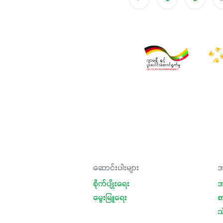
ဆောင်းပါးများ
အ
စိုက်ပျိုးရေး
အ
မွေးမြူရေး
စ
သီ