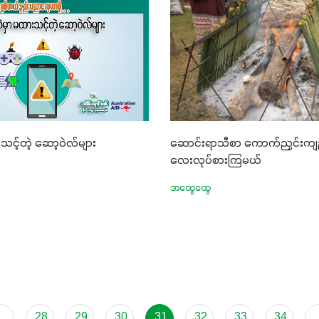
းစပ်ထားတဲ့အတွက် အာဟာရဓာတ်
်းမွန်လာခြင်း၊မြေဆီလွှာ
င့်ရေထိန်းနိုင်စွမ်းအားကောင်းလာ
 အကျိုးကျေးဇူးများစွာကိုရရှိ
ယ်။ စပါးအပါအဝင် နှံစားသီးနှံ
မျိုး၊ဟင်းသီးဟင်းရွက်နဲ့ ဥယျာဉ်
ုံးမှာ အသုံးပြုနိုင်တယ်ဆိုတော့
သင့်တဲ့ ဆော့ဝဲလ်များ
ဆောင်းရာသီစာ ကောက်ညှင်းက
နဲ့ အားလုံးပါဖက်(perfect)မယ့်
လေးလုပ်စားကြမယ်
ော် အရွေးမမှားတာသေချာပြီမ
အထွေထွေ
ားဘဲ သီးနှံတိုင်းကြီးထွား
်ရဲ့ #စမတ်သီးစုံကို သုံးကြပါ
..
28
29
30
31
32
33
34
.