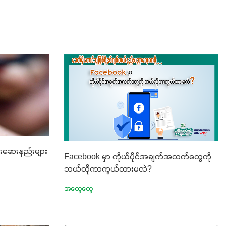
င်းဆေးနည်းများ
Facebook မှာ ကိုယ်ပိုင်အချက်အလက်တွေကို
ဘယ်လိုကာကွယ်ထားမလဲ?
အထွေထွေ