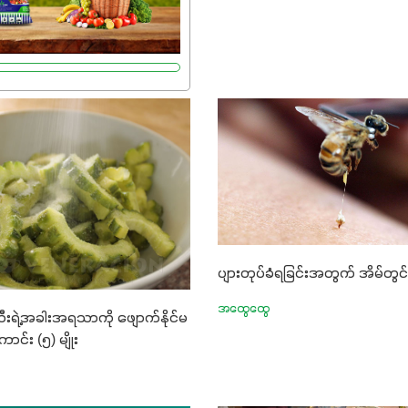
်တဲ့အတွက် ကလိုရိုဖီးလ်ဖွဲ့စည်း
းကာ သီးနှံပင်များ၏အရွက်များ
ွမ်းပြီး အစာချက်လုပ်မှု
ပါတယ်။ အပင်၏ပင်ပိုင်းကြီး
ိုးမြင့်စေကာ အပင်သန်၍ အကြီး
။ သင့်တော်တဲ့ Phosphorus
ာင့် အပင်ရဲ့ အမြစ်ဖွဲ့စည်း
ုကို ပို၍သန်မာလာအောင်
ဒါ့အပြင် ပန်းပွင့်ခြင်း၊
း၊အစေ့တည်ခြင်းလုပ်ငန်းစဉ်
ပျားတုပ်ခံရခြင်းအတွက် အိမ်တွ
 အားပေးပါတယ်။ လုံလောက်တဲ့
8%က အပင်ရဲ့ ရောဂါဒဏ်၊
အထွေထွေ
းရဲ့အခါးအရသာကို ဖျောက်နိုင်မ
ိုင်ရည်ရှိမှုကို မြင့်တက်စေပြီး
ာင်း (၅) မျိုး
ွေး၊ အရွယ်အစားနဲ့
ောင်းမွန်စေဖို့အတွက် လိုအပ်
တ်ဖြစ်ပါတယ်။ ဟူးမစ်အက်စစ်