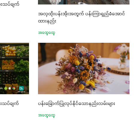
းသပ်ချက်
အလှထိုးပန်းအိုးအတွက် ပန်းကြာရှည်ခံအောင်
ထားနည်း
အထွေထွေ
းသပ်ချက်
ပန်းခြောက်ပြုလုပ်နိုင်သောနည်းလမ်းများ
အထွေထွေ