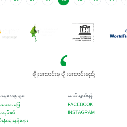
မျိုးကောင်းမှ ပျိုးကောင်းမည်
ထူးကဏ္ဍများ
ဆက်သွယ်ရန်
မေးအဖြေ
FACEBOOK
ာအုပ်စင်
INSTAGRAM
းနှံစျေးနှုန်းများ