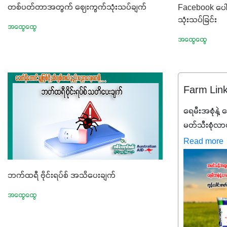
တစ်ပတ်တာအတွက် ဈေးကွက်သုံးသပ်ချက်
Facebook ပေါ်ရှ
သုံးသပ်ခြင်း
အထွေထွေ
အထွေထွေ
Farm Lin
ရေမီးအစုံနဲ့ လ
မတ်သီးစုံလာပါ
ချင်ပေမယ့် 
Read more
ဒီစာလေးကို 
တာ အပင်တို
ဘက်ထရီ ဗိုင်းရပ်စ် အသိပေးချက်
အာဟာရNPK (
တို့ အချိုးကျ
အထွေထွေ
ဓာတ်မြေဩဇ
အကျိုးကျေးဇ