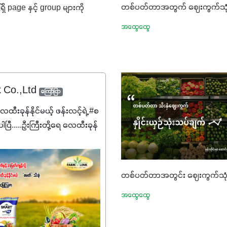
တစ်ပတ်တာအတွက် ဈေးကွက်သုံ
ိ page နှင့် group များကို
အထွေထွေ
k Co.,Ltd
ကြော်ငြာ
ေထီးခုန်နိုင်မယ့် ဖန်းလင့်ရဲ့ #စ
ပြီ.....ဦးကြီးတို့ရေ ‌လေထီးခုန်
စမတ်သီးစုံကို မသိသေးရင်တော့
ဆက်ဖတ်‌ပေးပါ #စမတ်သီးစုံဆို
င်းအတွက် အဓိက
တစ်ပတ်တာအတွင်း ဈေးကွက်သုံ
19:7:8)နဲ့ #ဟူးမစ်အက်စစ်
 ပေါင်းစပ်ထားတဲ့ ကွန်ပေါင်း
အထွေထွေ
ာဖြစ်ပါတယ်။ အဓိက
ူးတွေအနေနဲ့ကတော့ နိုက်ထရို