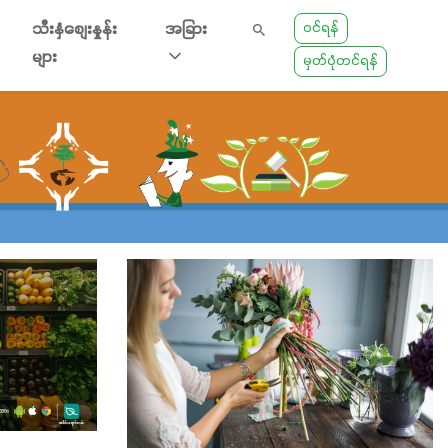
ဝင်ရန်
သီးနှံစျေးနှုန်း
အခြား
များ
မှတ်ပုံတင်ရန်