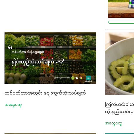
ဂျင် 19%ပါဝင
မှုကို အားပေ
စိမ်းလန်းသန်စ
အားကောင်းစေ
ထွားမှုကို တ
မြန်စေပါတယ်
7%ပါဝင်မှုကြေ
တည်ဆောက်မှ
အားပေးပါတယ်။ 
အသီးသီးခြင်
များကိုလည်း
တစ်ပတ်တာအတွင်း ဈေးကွက်သုံးသပ်ချက်
Potassium 
ကြက်ဟင်းခါးသီ
အထွေထွေ
ရာသီဥတုဒဏ်ခံန
ယ့် နည်းလမ်းကေ
အသီးအရည်အသ
အထွေထွေ
အရသာ ပိုမိုက
တဲ့အာဟာရဓာ