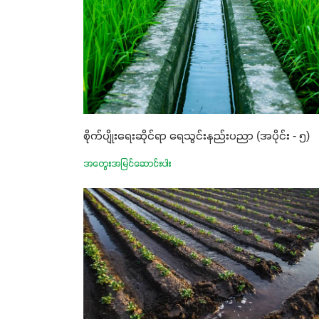
စိုက်ပျိုးရေးဆိုင်ရာ ရေသွင်းနည်းပညာ (အပိုင်း - ၅)
အတွေးအမြင်ဆောင်းပါး