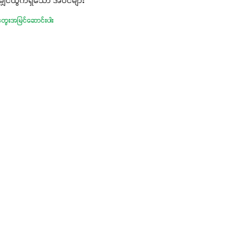
ျှင်ထွက်ရှိသော အပင်များ
ွေးအမြင်ဆောင်းပါး