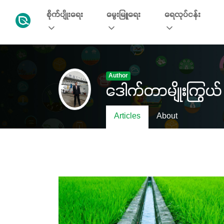
စိုက်ပျိုးရေး
မွေးမြူရေး
ရေလုပ်ငန်း
Author
ဒေါက်တာမျိုးကြွယ်
Articles
About