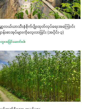
္ဘာ့လယ်ယာသီးနှံစိုက်ပျိုးထုတ်လုပ်ရေးအကြောင်း
ဌာန်းစာအုပ်များကိုလေ့လာခြင်း (အပိုင်း-၃)
ွေးအမြင်ဆောင်းပါး