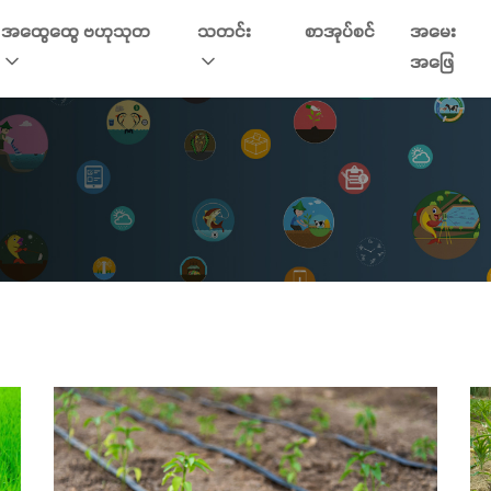
အထွေထွေ ဗဟုသုတ
သတင်း
စာအုပ်စင်
အမေး
အဖြေ