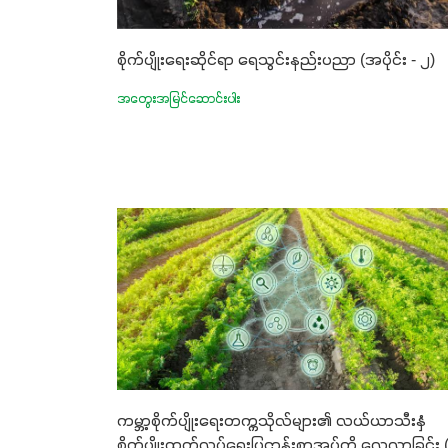
စိုက်ပျိုးရေးဆိုင်ရာ ရေသွင်းနည်းပညာ (အပိုင်း - ၂)
အတွေးအမြင်ဆောင်းပါး
ကမ္ဘာ့စိုက်ပျိုးရေးတက္ကသိုလ်များ၏ လယ်ယာသီးနှံ
စိုက်ပျိုးထုတ်လုပ်ရေးပြဌာန်းစာအုပ်ကို လေ့လာခြင်း 