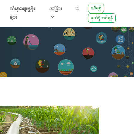
ဝင်ရန်
သီးနှံစျေးနှုန်း
အခြား
များ
မှတ်ပုံတင်ရန်