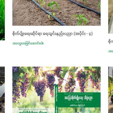
စိုက်ပျိုးရေးဆိုင်ရာ ရေသွင်းနည်းပညာ (အပိုင်း - ၄)
စိ
အတွေးအမြင်ဆောင်းပါး
အတ