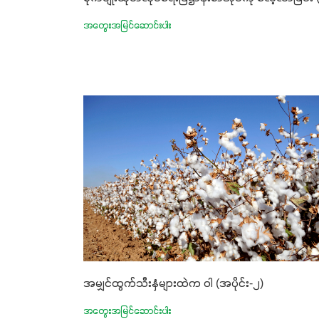
အတွေးအမြင်ဆောင်းပါး
အမျှင်ထွက်သီးနှံများထဲက ဝါ (အပိုင်း-၂)
အတွေးအမြင်ဆောင်းပါး