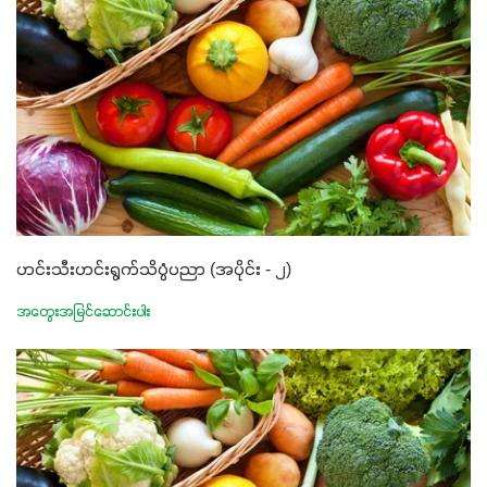
ဟင်းသီးဟင်းရွက်သိပ္ပံပညာ (အပိုင်း - ၂)
အတွေးအမြင်ဆောင်းပါး