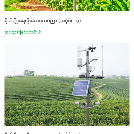
စိုက်ပျိုးရေးမိုးလေဝသပညာ (အပိုင်း - ၃)
အတွေးအမြင်ဆောင်းပါး