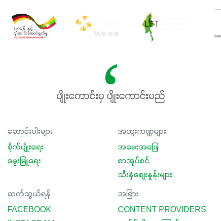
မျိုးကောင်းမှ ပျိုးကောင်းမည်
ဆောင်းပါးများ
အထူးကဏ္ဍများ
စိုက်ပျိုးရေး
အမေးအဖြေ
မွေးမြူရေး
စာအုပ်စင်
သီးနှံစျေးနှုန်းများ
ဆက်သွယ်ရန်
အခြား
FACEBOOK
CONTENT PROVIDERS