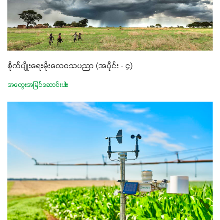
စိုက်ပျိုးရေးမိုးလေဝသပညာ (အပိုင်း - ၄)
အတွေးအမြင်ဆောင်းပါး