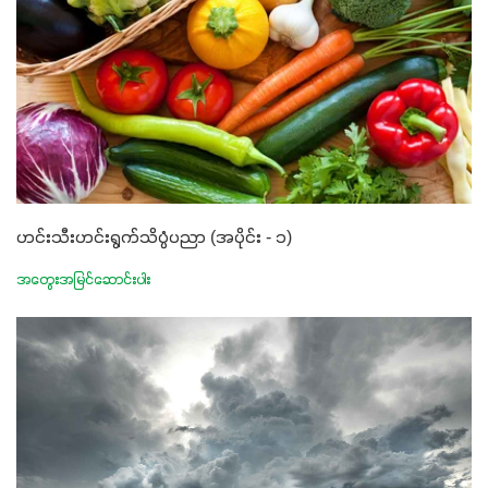
ဟင်းသီးဟင်းရွက်သိပ္ပံပညာ (အပိုင်း - ၁)
အတွေးအမြင်ဆောင်းပါး