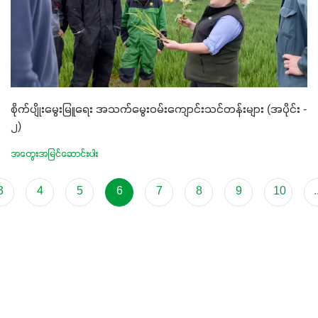
စိုက်ပျိုးမွေးမြူရေး အသက်မွေးဝမ်းကျောင်းသင်တန်းများ (အပိုင်း -
၂)
အတွေးအမြင်ဆောင်းပါး
3
4
5
6
7
8
9
10
.