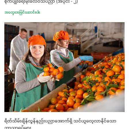
စိုက်ပျိုးရေးမိုးလေဝသပညာ (အပိုင်း - ၂)
အတွေးအမြင်ဆောင်းပါး
ရိတ်သိမ်းချိန်လွန်နည်းပညာအောက်ရှိ သင်ယူလေ့လာနိုင်သော
ဘာသာရပ်များ