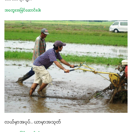
အတွေးအမြင်ဆောင်းပါး
လယ်မှာအပုပ်.. ယာမှာအသုတ်