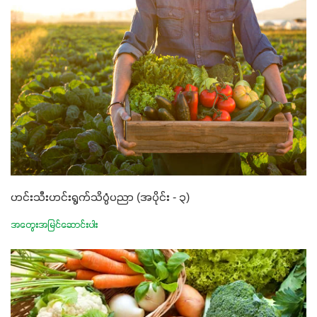
ဟင်းသီးဟင်းရွက်သိပ္ပံပညာ (အပိုင်း - ၃)
အတွေးအမြင်ဆောင်းပါး