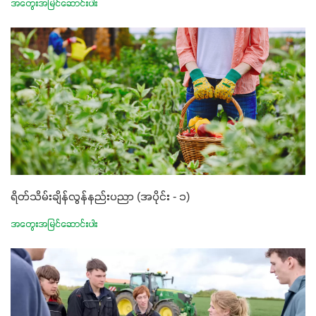
အတွေးအမြင်ဆောင်းပါး
ရိတ်သိမ်းချိန်လွန်နည်းပညာ (အပိုင်း - ၁)
အတွေးအမြင်ဆောင်းပါး