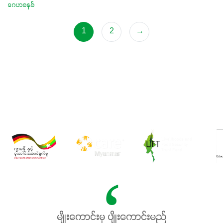
ဂေဟစနစ်
1
2
→
မျိုးကောင်းမှ ပျိုးကောင်းမည်