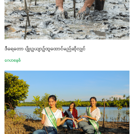
ဒီရေတော ပျိုးဥယျာဉ်ထူထောင်မည်ဆိုလျှင်
ဂေဟစနစ်