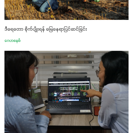
ဒီရေတော စိုက်ပျိုးရန် မြေနေရာပြင်ဆင်ခြင်း
ဂေဟစနစ်