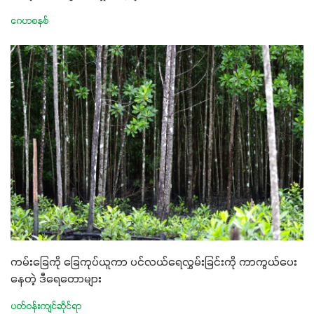
ဂေဟစနစ်
ကမ်းခြေကို ခြေကုပ်ယူကာ ပင်လယ်ရေလွှမ်းခြင်းကို ကာကွယ်ပေး
နေတဲ့ ဒီရေတောများ
ပတ်ဝန်းကျင်ဆိုင်ရာ