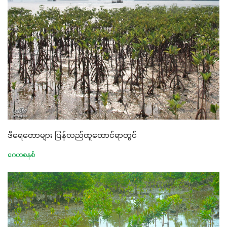
ဒီရေတောများ ပြန်လည်ထူထောင်ရာတွင်
ဂေဟစနစ်