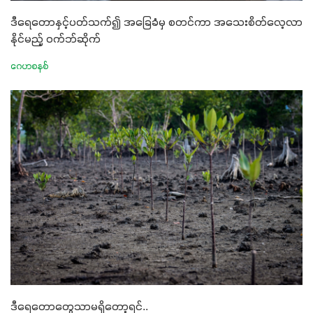
ဒီရေတောနှင့်ပတ်သက်၍ အခြေခံမှ စတင်ကာ အသေးစိတ်လေ့လာ
နိုင်မည့် ဝက်ဘ်ဆိုက်
ဂေဟစနစ်
ဒီရေတောတွေသာမရှိတော့ရင်..