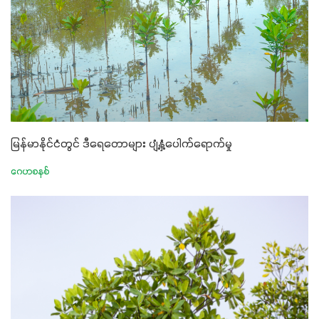
မြန်မာနိုင်ငံတွင် ဒီရေတောများ ပျံ့နှံ့ပေါက်ရောက်မှု
ဂေဟစနစ်