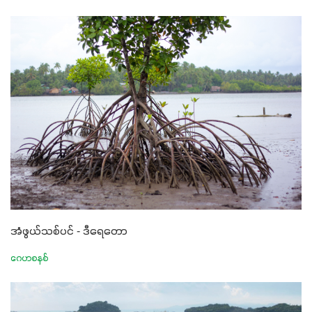
အံဖွယ်သစ်ပင် - ဒီရေတော
ဂေဟစနစ်