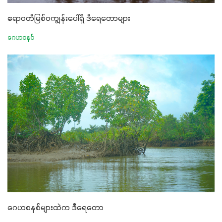
ဧရာဝတီမြစ်ဝကျွန်းပေါ်ရှိ ဒီရေတောများ
ဂေဟစနစ်
ဂေဟစနစ်များထဲက ဒီရေတော