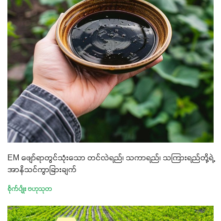
EM ဖျော်ရာတွင်သုံးသော တင်လဲရည်၊ သကာရည်၊ သကြားရည်တို့ရဲ့
အာနိသင်ကွာခြားချက်
စိုက်ပျိုး ဗဟုသုတ