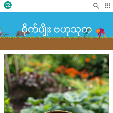
စိုက်ပျိုး ဗဟုသုတ