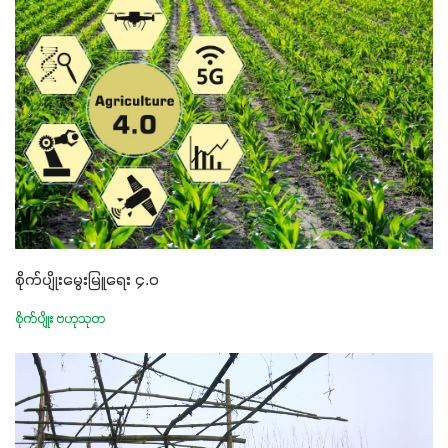
စိုက်ပျိုးမွေးမြူရေး ၄.ဝ
စိုက်ပျိုး ဗဟုသုတ