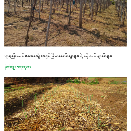
ရမည်းသင်းဒေသရှိ စပျစ်ခြံတောင်သူများရဲ့ လိုအပ်ချက်များ
စိုက်ပျိုး ဗဟုသုတ