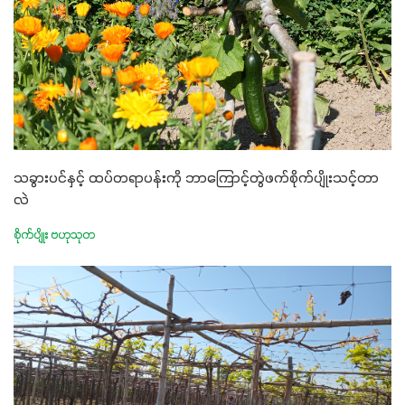
သခွားပင်နှင့် ထပ်တရာပန်းကို ဘာကြောင့်တွဲဖက်စိုက်ပျိုးသင့်တာ
လဲ
စိုက်ပျိုး ဗဟုသုတ