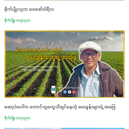
စိုက်ပျိုးသုတ ဖေဖော်ဝါရီလ
စိုက်ပျိုး ဗဟုသုတ
ဆော့ဝဲပေါ်က တောင်သူတွေသိချင်နေတဲ့ မေးခွန်းများရဲ့ အဖြေ
စိုက်ပျိုး ဗဟုသုတ