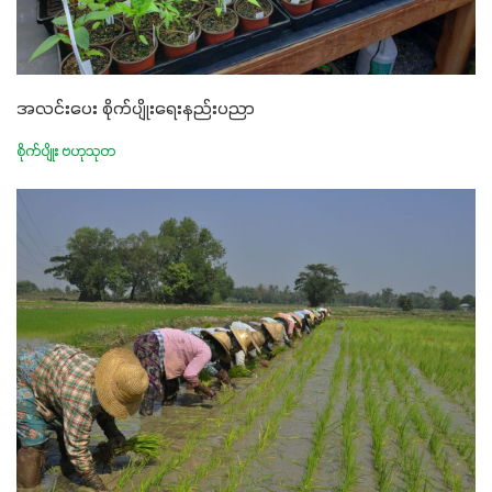
အလင်းပေး စိုက်ပျိုးရေးနည်းပညာ
စိုက်ပျိုး ဗဟုသုတ