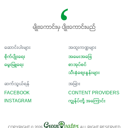
မျိုးကောင်းမှ ပျိုးကောင်းမည်
ဆောင်းပါးများ
အထူးကဏ္ဍများ
စိုက်ပျိုးရေး
အမေးအဖြေ
မွေးမြူရေး
စာအုပ်စင်
သီးနှံစျေးနှုန်းများ
ဆက်သွယ်ရန်
အခြား
FACEBOOK
CONTENT PROVIDERS
INSTAGRAM
ကျွန်ုပ်တို့ အကြောင်း
COPYRIGHT © 2026
ALL RIGHT RESERVED