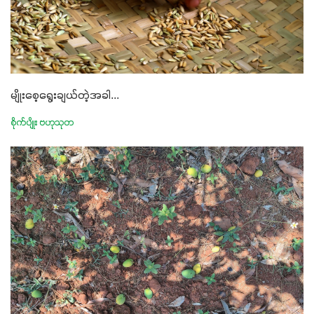
အားလုံးမှာ အသုံးပြုနိုင်တယ်ဆိုတော့ တစ်မျိုးတည်းနဲ့ အားလုံး
ပါဖက်(perfect)မယ့် စမတ်သီးစုံနော် အရွေးမမှားတာသေချာပြီ
မလို့ အတွေးမများဘဲ သီးနှံတိုင်းကြီးထွားအောင် ဖန်းလင့်ရဲ့ #စ
မတ်သီးစုံကို သုံးကြပါစို့....
မျိုးစေ့ရွေးချယ်တဲ့အခါ...
စိုက်ပျိုး ဗဟုသုတ