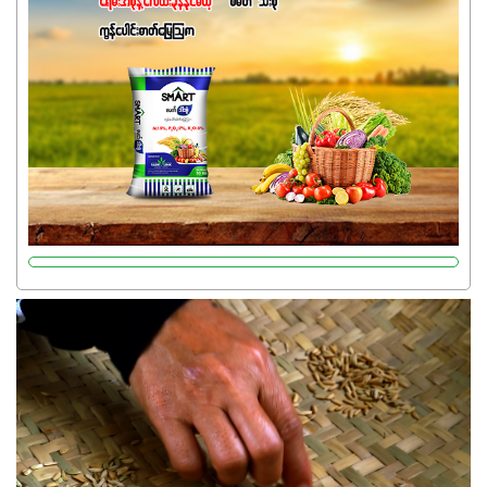
ကတော့ နိုက်ထရိုဂျင် 19%ပါဝင်တဲ့အတွက် ကလိုရိုဖီးလ်ဖွဲ့စည်း
မှုကို အားပေးကာ သီးနှံပင်များ၏အရွက်များစိမ်းလန်းသန်စွမ်း
ပြီး အစာချက်လုပ်မှုအားကောင်းစေပါတယ်။ အပင်၏ပင်ပိုင်း
ကြီးထွားမှုကို တိုးမြင့်စေကာ အပင်သန်၍ အကြီးမြန်စေပါတယ်။
သင့်တော်တဲ့ Phosphorus 7%ပါဝင်မှုကြောင့် အပင်ရဲ့ အမြစ်
ဖွဲ့စည်းတည်ဆောက်မှုကို ပို၍သန်မာလာအောင် အားပေးပါ
တယ်။ ဒါ့အပြင် ပန်းပွင့်ခြင်း၊အသီးသီးခြင်း၊အစေ့တည်ခြင်း
လုပ်ငန်းစဉ်များကိုလည်း အားပေးပါတယ်။ လုံလောက်တဲ့
Potassium 8%က အပင်ရဲ့ ရောဂါဒဏ်၊ရာသီဥတုဒဏ်ခံနိုင်ရည်
ရှိမှုကို မြင့်တက်စေပြီး အသီးအရည်အသွေး၊ အရွယ်အစားနဲ့
အရသာ ပိုမိုကောင်းမွန်စေဖို့အတွက် လိုအပ်တဲ့အာဟာရဓာတ်
ဖြစ်ပါတယ်။ ဟူးမစ်အက်စစ်ပါဝင်ပေါင်းစပ်ထားတဲ့အတွက်
အာဟာရဓာတ်စုပ်ယူမှုကောင်းမွန်လာခြင်း၊မြေဆီလွှာဖွဲ့စည်းပုံ
နှင့်ရေထိန်းနိုင်စွမ်းအားကောင်းလာခြင်းအပါအဝင်
အကျိုးကျေးဇူးများစွာကိုရရှိစေမှာဖြစ်ပါတယ်။ စပါးအပါအဝင်
နှံစားသီးနှံများ၊ပဲအမျိုးမျိုး၊ဟင်းသီးဟင်းရွက်နဲ့ ဥယျာဉ်ခြံသီးနှံ