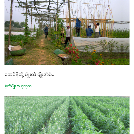
မောင်နီတို့ ပျိုးတဲ ပျိုးအိမ်..
စိုက်ပျိုး ဗဟုသုတ