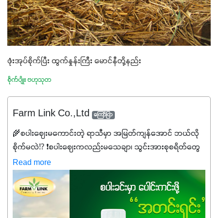
ဖုံးအုပ်စိုက်ပြီး ထွက်နှုန်းကြီး မောင်နီတို့နည်း
စိုက်ပျိုး ဗဟုသုတ
Farm Link Co.,Ltd
ကြော်ငြာ
🌾စပါးဈေးမကောင်းတဲ့ ရာသီမှာ အမြတ်ကျန်အောင် ဘယ်လို
စိုက်မလဲ⁉️ ❗စပါးဈေးကလည်းမသေချာ၊ သွင်းအားစုစရိတ်တွေ
ကလည်း တက်နေတဲ့ဒီလိုအချိန်မှာ သွင်းအားစုဖိုးကို လျှော့ချပြီး
Read more
အထွက်နှုန်းကို ထိန်းထားနိုင်မှ ဦးကြီးတို့ အဆင်ပြေမှာနော် ✔️ဒါ
ကြောင့် ကိုယ်သုံးသမျှ ကိုယ့်အတွက်အကျိုးရစေမယ့်
အရည်အသွေးစိတ်ချရတဲ့ သွင်းအားစုပစ္စည်းတွေကိုပဲ ရွေးချယ်
သုံးသင့်ပါတယ်။