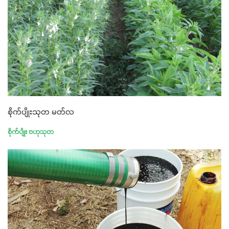
စိုက်ပျိုးသုတ မတ်လ
စိုက်ပျိုး ဗဟုသုတ