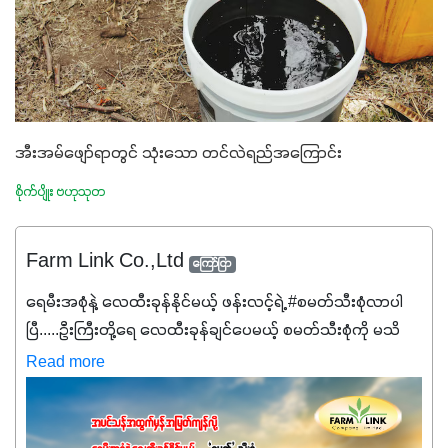
အီးအမ်ဖျော်ရာတွင် သုံးသော တင်လဲရည်အကြောင်း
စိုက်ပျိုး ဗဟုသုတ
Farm Link Co.,Ltd
ကြော်ငြာ
ရေမီးအစုံနဲ့ လေထီးခုန်နိုင်မယ့် ဖန်းလင့်ရဲ့ #စမတ်သီးစုံလာပါ
ပြီ.....ဦးကြီးတို့ရေ ‌လေထီးခုန်ချင်ပေမယ့် စမတ်သီးစုံကို မသိ
သေးရင်တော့ ဒီစာလေးကို ဆက်ဖတ်‌ပေးပါ #စမတ်သီးစုံဆိုတာ
Read more
အပင်တိုင်းအတွက် အဓိကအာဟာရNPK (19:7:8)နဲ့ #ဟူးမစ်
အက်စစ်တို့ အချိုးကျ ပေါင်းစပ်ထားတဲ့ ကွန်ပေါင်း
ဓာတ်မြေဩဇာဖြစ်ပါတယ်။ အဓိကအကျိုးကျေးဇူးတွေအနေနဲ့