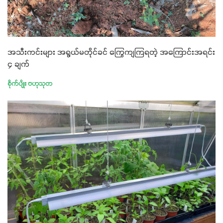
အသီးကင်းများ အရွယ်မတိုင်ခင် ကြွေကျကြရတဲ့ အကြောင်းအရင်း
၄ ချက်
စိုက်ပျိုး ဗဟုသုတ