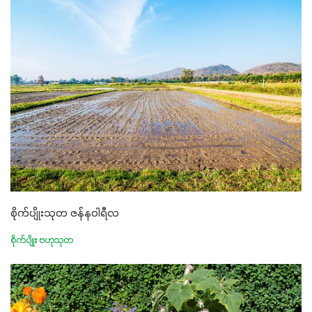
စိုက်ပျိုးသုတ ဇန်နဝါရီလ
စိုက်ပျိုး ဗဟုသုတ