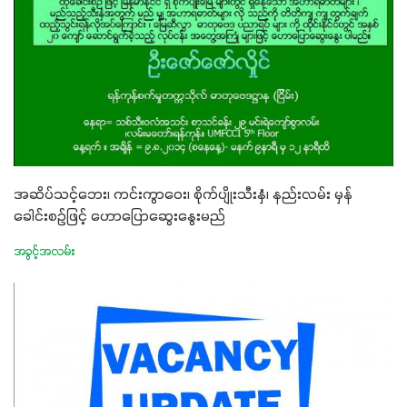
အဆိပ်သင့်ဘေး၊ ကင်းကွာဝေး၊ စိုက်ပျိုးသီးနှံ၊ နည်းလမ်း မှန်
ခေါင်းစဉ်ဖြင့် ဟောပြောဆွေးနွေးမည်
အခွင့်အလမ်း