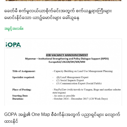
ခေတ်မီ စက်မှုလယ်ယာစိုက်ခင်းအတွက် စက်ယန္တရားကြီးများ
မောင်းနိုင်သော ယာဉ်မောင်းများ ခေါ်ယူနေ
အခွင့်အလမ်း
GOPA အဖွဲ့၏ One Map စီမံကိန်းအတွက် ပညာရှင်များ လျောက်
ထားနိင်