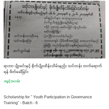
ရာဘာ ပျိုးခင်းနှင့် စိုက်ပျိုးထိန်းသိမ်းနည်း သင်တန်း တက်ရောက်
ရန် ဖိတ်ခေါ်ခြင်း
အခွင့်အလမ်း
Scholarship for " Youth Participation in Governance
Training" - Batch - 6