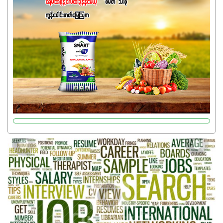
ကတော့ နိုက်ထရိုဂျင် 19%ပါဝင်တဲ့အတွက် ကလိုရိုဖီးလ်ဖွဲ့စည်း
မှုကို အားပေးကာ သီးနှံပင်များ၏အရွက်များစိမ်းလန်းသန်စွမ်း
ပြီး အစာချက်လုပ်မှုအားကောင်းစေပါတယ်။ အပင်၏ပင်ပိုင်း
ကြီးထွားမှုကို တိုးမြင့်စေကာ အပင်သန်၍ အကြီးမြန်စေပါတယ်။
သင့်တော်တဲ့ Phosphorus 7%ပါဝင်မှုကြောင့် အပင်ရဲ့ အမြစ်
ဖွဲ့စည်းတည်ဆောက်မှုကို ပို၍သန်မာလာအောင် အားပေးပါ
တယ်။ ဒါ့အပြင် ပန်းပွင့်ခြင်း၊အသီးသီးခြင်း၊အစေ့တည်ခြင်း
လုပ်ငန်းစဉ်များကိုလည်း အားပေးပါတယ်။ လုံလောက်တဲ့
Potassium 8%က အပင်ရဲ့ ရောဂါဒဏ်၊ရာသီဥတုဒဏ်ခံနိုင်ရည်
ရှိမှုကို မြင့်တက်စေပြီး အသီးအရည်အသွေး၊ အရွယ်အစားနဲ့
အရသာ ပိုမိုကောင်းမွန်စေဖို့အတွက် လိုအပ်တဲ့အာဟာရဓာတ်
ဖြစ်ပါတယ်။ ဟူးမစ်အက်စစ်ပါဝင်ပေါင်းစပ်ထားတဲ့အတွက်
အာဟာရဓာတ်စုပ်ယူမှုကောင်းမွန်လာခြင်း၊မြေဆီလွှာဖွဲ့စည်းပုံ
နှင့်ရေထိန်းနိုင်စွမ်းအားကောင်းလာခြင်းအပါအဝင်
အကျိုးကျေးဇူးများစွာကိုရရှိစေမှာဖြစ်ပါတယ်။ စပါးအပါအဝင်
နှံစားသီးနှံများ၊ပဲအမျိုးမျိုး၊ဟင်းသီးဟင်းရွက်နဲ့ ဥယျာဉ်ခြံသီးနှံ