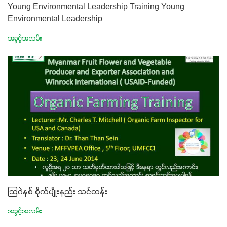
Young Environmental Leadership Training Young
Environmental Leadership
အခွင့်အလမ်း
သြဂဲနစ် စိုက်ပျိုးနည်း သင်တန်း
အခွင့်အလမ်း