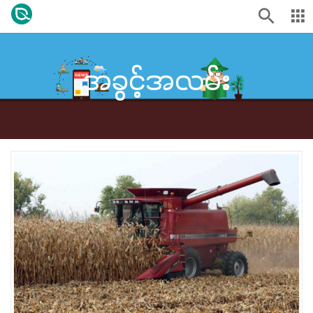
အခွင့်အလမ်း