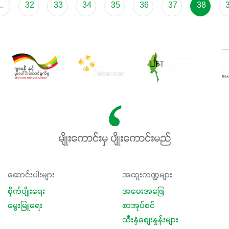
..
32
33
34
35
36
37
38
မျိုးကောင်းမှ ပျိုးကောင်းမည်
ဆောင်းပါးများ
အထူးကဏ္ဍများ
စိုက်ပျိုးရေး
အမေးအဖြေ
မွေးမြူရေး
စာအုပ်စင်
သီးနှံစျေးနှုန်းများ