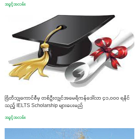
အခွင့်အလမ်း
ဗြိတိသျှကောင်စီမှ တစ်ဦးလျှင်အမေရိကန်ဒေါ်လာ ၄၁,၀၀၀ ရနိုင်
သည့် IELTS Scholarship များပေးမည်
အခွင့်အလမ်း