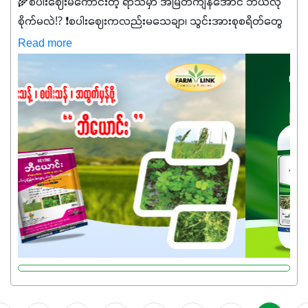
🌾စပါးဈေးမကောင်းတဲ့ ရာသီမှာ အမြတ်ကျန်အောင် ဘယ်လို
စိုက်မလဲ⁉️ ❗စပါးဈေးကလည်းမသေချာ၊ သွင်းအားစုစရိတ်တွေ
ကလည်း တက်နေတဲ့ဒီလိုအချိန်မှာ သွင်းအားစုဖိုးကို လျှော့ချပြီး
Read more
အထွက်နှုန်းကို ထိန်းထားနိုင်မှ ဦးကြီးတို့ အဆင်ပြေမှာနော် ✔️ဒါ
ကြောင့် ကိုယ်သုံးသမျှ ကိုယ့်အတွက်အကျိုးရစေမယ့်
အရည်အသွေးစိတ်ချရတဲ့ သွင်းအားစုပစ္စည်းတွေကိုပဲ ရွေးချယ်
သုံးသင့်ပါတယ်။