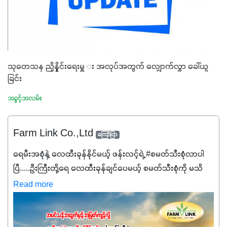
သုတေသန ညှိနှိုင်းရေးမှူ း အလုပ်အတွက် လျှောက်လွှာ ခေါ်ယူ
ခြင်း
အခွင့်အလမ်း
Farm Link Co.,Ltd
ကြော်ငြာ
ရေမီးအစုံနဲ့ လေထီးခုန်နိုင်မယ့် ဖန်းလင့်ရဲ့ #စမတ်သီးစုံလာပါ
ပြီ.....ဦးကြီးတို့ရေ ‌လေထီးခုန်ချင်ပေမယ့် စမတ်သီးစုံကို မသိ
သေးရင်တော့ ဒီစာလေးကို ဆက်ဖတ်‌ပေးပါ #စမတ်သီးစုံဆိုတာ
Read more
အပင်တိုင်းအတွက် အဓိကအာဟာရNPK (19:7:8)နဲ့ #ဟူးမစ်
အက်စစ်တို့ အချိုးကျ ပေါင်းစပ်ထားတဲ့ ကွန်ပေါင်း
ဓာတ်မြေဩဇာဖြစ်ပါတယ်။ အဓိကအကျိုးကျေးဇူးတွေအနေနဲ့