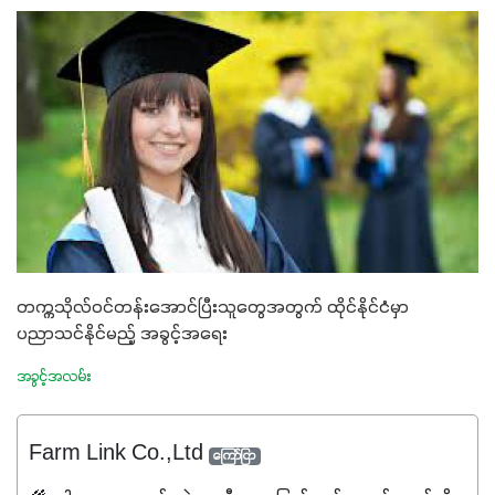
တက္ကသိုလ်ဝင်တန်းအောင်ပြီးသူတွေအတွက် ထိုင်နိုင်ငံမှာ
ပညာသင်နိုင်မည့် အခွင့်အရေး
အခွင့်အလမ်း
Farm Link Co.,Ltd
ကြော်ငြာ