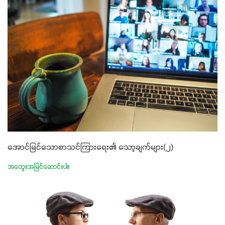
အောင်မြင်သောစာသင်ကြားရေး၏ သော့ချက်များ(၂)
အတွေးအမြင်ဆောင်းပါး