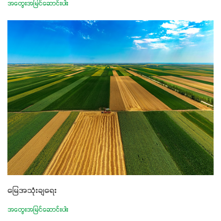
အတွေးအမြင်ဆောင်းပါး
မြေအသုံးချရေး
အတွေးအမြင်ဆောင်းပါး