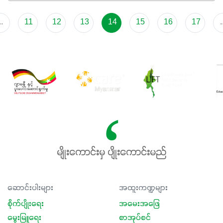
..
11
12
13
14
15
16
17
.
မျိုးကောင်းမှ ပျိုးကောင်းမည်
ဆောင်းပါးများ
အထူးကဏ္ဍများ
စိုက်ပျိုးရေး
အမေးအဖြေ
မွေးမြူရေး
စာအုပ်စင်