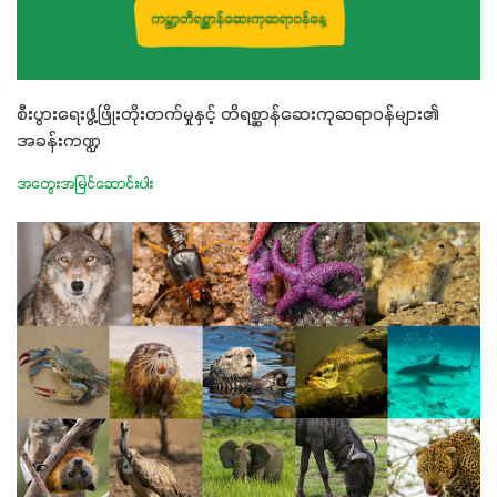
စီးပွားရေးဖွံ့ဖြိုးတိုးတက်မှုနှင့် တိရစ္ဆာန်ဆေးကုဆရာဝန်များ၏
အခန်းကဏ္ဍ
အတွေးအမြင်ဆောင်းပါး