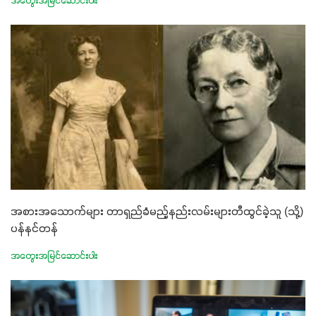
အတွေးအမြင်ဆောင်းပါး
အစားအသောက်များ တာရှည်ခံမည့်နည်းလမ်းများတီထွင်ခဲ့သူ (သို့)
ပန်နင်တန်
အတွေးအမြင်ဆောင်းပါး