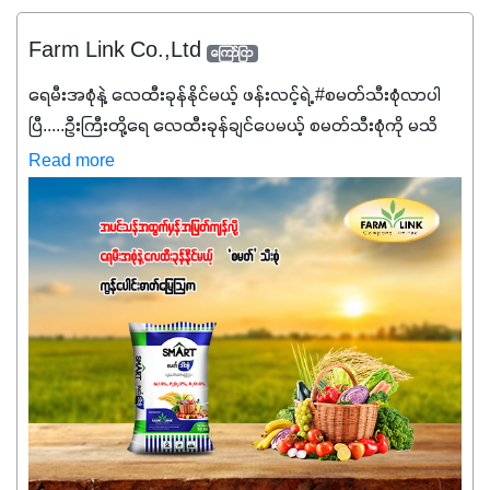
Farm Link Co.,Ltd
ကြော်ငြာ
ရေမီးအစုံနဲ့ လေထီးခုန်နိုင်မယ့် ဖန်းလင့်ရဲ့ #စမတ်သီးစုံလာပါ
ပြီ.....ဦးကြီးတို့ရေ ‌လေထီးခုန်ချင်ပေမယ့် စမတ်သီးစုံကို မသိ
သေးရင်တော့ ဒီစာလေးကို ဆက်ဖတ်‌ပေးပါ #စမတ်သီးစုံဆိုတာ
Read more
အပင်တိုင်းအတွက် အဓိကအာဟာရNPK (19:7:8)နဲ့ #ဟူးမစ်
အက်စစ်တို့ အချိုးကျ ပေါင်းစပ်ထားတဲ့ ကွန်ပေါင်း
ဓာတ်မြေဩဇာဖြစ်ပါတယ်။ အဓိကအကျိုးကျေးဇူးတွေအနေနဲ့
ကတော့ နိုက်ထရိုဂျင် 19%ပါဝင်တဲ့အတွက် ကလိုရိုဖီးလ်ဖွဲ့စည်း
မှုကို အားပေးကာ သီးနှံပင်များ၏အရွက်များစိမ်းလန်းသန်စွမ်း
ပြီး အစာချက်လုပ်မှုအားကောင်းစေပါတယ်။ အပင်၏ပင်ပိုင်း
ကြီးထွားမှုကို တိုးမြင့်စေကာ အပင်သန်၍ အကြီးမြန်စေပါတယ်။
သင့်တော်တဲ့ Phosphorus 7%ပါဝင်မှုကြောင့် အပင်ရဲ့ အမြစ်
ဖွဲ့စည်းတည်ဆောက်မှုကို ပို၍သန်မာလာအောင် အားပေးပါ
တယ်။ ဒါ့အပြင် ပန်းပွင့်ခြင်း၊အသီးသီးခြင်း၊အစေ့တည်ခြင်း