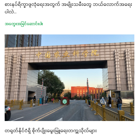
စားနပ်ရိက္ခာဖူလုံရေးအတွက် အမျိုးသမီးတွေ ဘယ်လောက်အရေး
ပါလဲ..
အတွေးအမြင်ဆောင်းပါး
တရုတ်နိုင်ငံရှိ စိုက်ပျိုးမွေးမြူရေးတက္ကသိုလ်များ