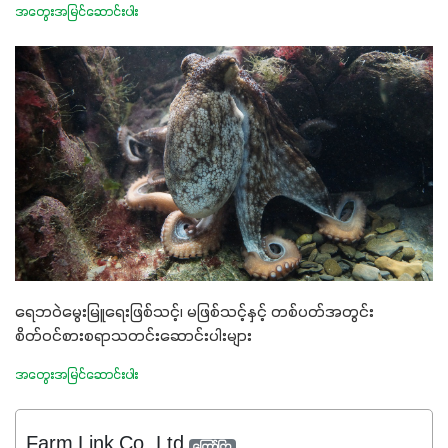
အတွေးအမြင်ဆောင်းပါး
ရေဘဝဲမွေးမြူရေးဖြစ်သင့်၊ မဖြစ်သင့်နှင့် တစ်ပတ်အတွင်း
စိတ်ဝင်စားစရာသတင်းဆောင်းပါးများ
အတွေးအမြင်ဆောင်းပါး
Farm Link Co.,Ltd
ကြော်ငြာ