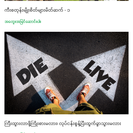
ကီးစတုန်းမျိုးစိတ်များမိတ်ဆက် - ၁
အတွေးအမြင်ဆောင်းပါး
ကြီးထွားလာဖို့ကြိုးစားမလား၊ လုပ်ငန်းစွန့်ပြီးထွက်ခွာသွားမလား