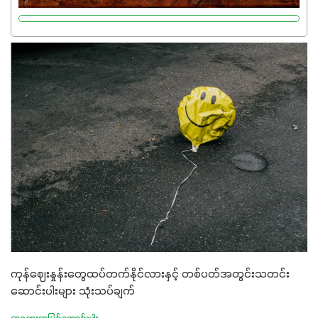
လုပ်ငန်းစဉ်များကိုလည်း အားပေးပါတယ်။ လုံလောက်တဲ့
Potassium 8%က အပင်ရဲ့ ရောဂါဒဏ်၊ရာသီဥတုဒဏ်ခံနိုင်ရည်
ရှိမှုကို မြင့်တက်စေပြီး အသီးအရည်အသွေး၊ အရွယ်အစားနဲ့
အရသာ ပိုမိုကောင်းမွန်စေဖို့အတွက် လိုအပ်တဲ့အာဟာရဓာတ်
ဖြစ်ပါတယ်။ ဟူးမစ်အက်စစ်ပါဝင်ပေါင်းစပ်ထားတဲ့အတွက်
အာဟာရဓာတ်စုပ်ယူမှုကောင်းမွန်လာခြင်း၊မြေဆီလွှာဖွဲ့စည်းပုံ
နှင့်ရေထိန်းနိုင်စွမ်းအားကောင်းလာခြင်းအပါအဝင်
အကျိုးကျေးဇူးများစွာကိုရရှိစေမှာဖြစ်ပါတယ်။ စပါးအပါအဝင်
နှံစားသီးနှံများ၊ပဲအမျိုးမျိုး၊ဟင်းသီးဟင်းရွက်နဲ့ ဥယျာဉ်ခြံသီးနှံ
အားလုံးမှာ အသုံးပြုနိုင်တယ်ဆိုတော့ တစ်မျိုးတည်းနဲ့ အားလုံး
ပါဖက်(perfect)မယ့် စမတ်သီးစုံနော် အရွေးမမှားတာသေချာပြီ
မလို့ အတွေးမများဘဲ သီးနှံတိုင်းကြီးထွားအောင် ဖန်းလင့်ရဲ့ #စ
မတ်သီးစုံကို သုံးကြပါစို့....
ကုန်ဈေးနှုန်းတွေထပ်တက်နိုင်လားနှင့် တစ်ပတ်အတွင်းသတင်း
ဆောင်းပါးများ သုံးသပ်ချက်