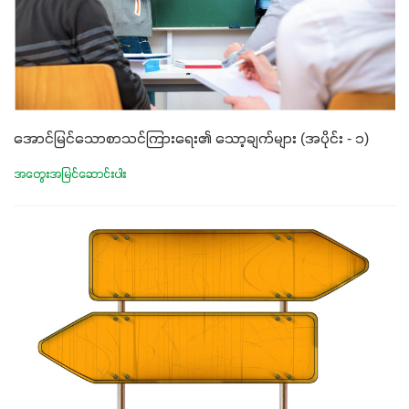
အောင်မြင်သောစာသင်ကြားရေး၏ သော့ချက်များ (အပိုင်း - ၁)
အတွေးအမြင်ဆောင်းပါး