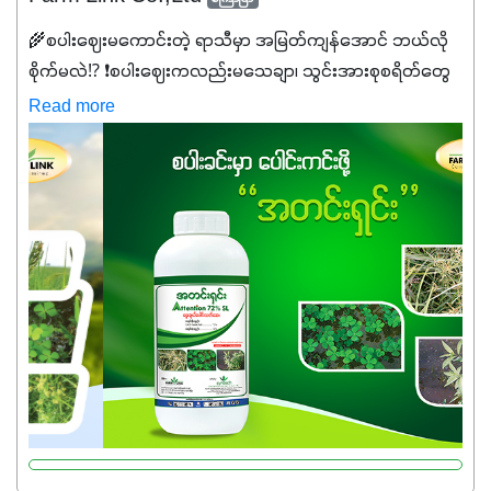
🌾စပါးဈေးမကောင်းတဲ့ ရာသီမှာ အမြတ်ကျန်အောင် ဘယ်လို
စိုက်မလဲ⁉️ ❗စပါးဈေးကလည်းမသေချာ၊ သွင်းအားစုစရိတ်တွေ
ကလည်း တက်နေတဲ့ဒီလိုအချိန်မှာ သွင်းအားစုဖိုးကို လျှော့ချပြီး
Read more
အထွက်နှုန်းကို ထိန်းထားနိုင်မှ ဦးကြီးတို့ အဆင်ပြေမှာနော် ✔️ဒါ
ကြောင့် ကိုယ်သုံးသမျှ ကိုယ့်အတွက်အကျိုးရစေမယ့်
အရည်အသွေးစိတ်ချရတဲ့ သွင်းအားစုပစ္စည်းတွေကိုပဲ ရွေးချယ်
သုံးသင့်ပါတယ်။