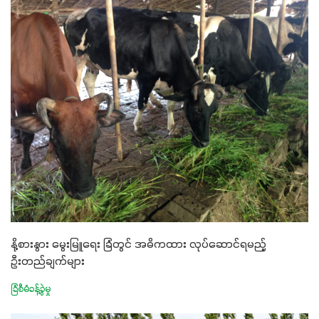
နို့စားနွား မွေးမြူရေး ခြံတွင် အဓိကထား လုပ်ဆောင်ရမည့်
ဦးတည်ချက်များ
ခြံစီမံခန့်ခွဲမှု