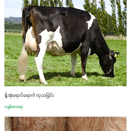
နို့အုံရောင်ရောဂါ ကုသခြင်း
ကျန်းမာရေး