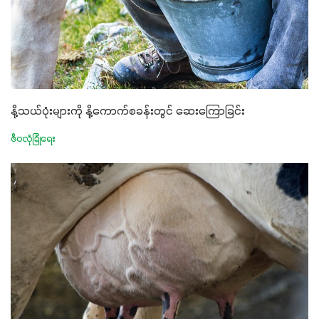
နို့သယ်ပုံးများကို နို့ကောက်စခန်းတွင် ဆေးကြောခြင်း
ဇီဝလုံခြုံရေး