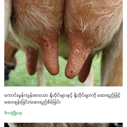
ကောင်းမွန်ကျန်းမာသော နို့တိုင်များနှင့် နို့တိုင်များကို ဆေးရည်ဖြင့်
ဆေးဖျန်းခြင်း/ဆေးရည်စိမ်ခြင်း
ဇီဝလုံခြုံရေး