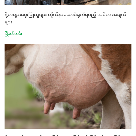
နို့စားနွားမွေးမြူသူများ လိုက်နာဆောင်ရွက်ရမည့် အဓိက အချက်
များ
ခြံမှတ်တမ်း