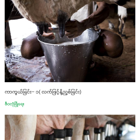
ကာကွယ်ခြင်း− ၁( လက်ဖြင့်နို့ညှစ်ခြင်း)
ဇီဝလုံခြုံရေး