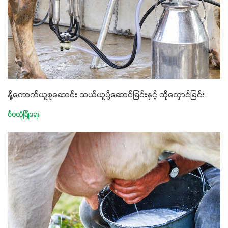
နို့ကောက်ယူစုဆောင်း သယ်ယူပို့ဆောင်ခြင်းနှင့် သိုလှောင်ခြင်း
ဇီဝလုံခြုံရေး