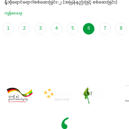
နို့အုံရောင်ရောဂါစစ်ဆေးခြင်း-၂ (အမြန်နည်းဖြင့် စစ်ဆေးခြင်း)
ကျန်းမာရေး
1
2
3
4
5
6
7
8