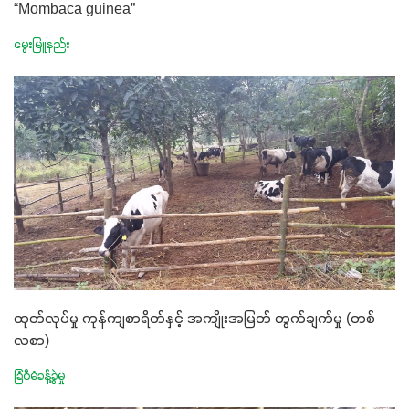
“Mombaca guinea”
မွေးမြူနည်း
ထုတ်လုပ်မှု ကုန်ကျစာရိတ်နှင့် အကျိုးအမြတ် တွက်ချက်မှု (တစ်
လစာ)
ခြံစီမံခန့်ခွဲမှု