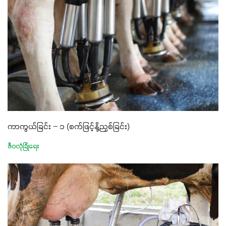
ကာကွယ်ခြင်း − ၁ (စက်ဖြင့်နို့ညှစ်ခြင်း)
ဇီဝလုံခြုံရေး