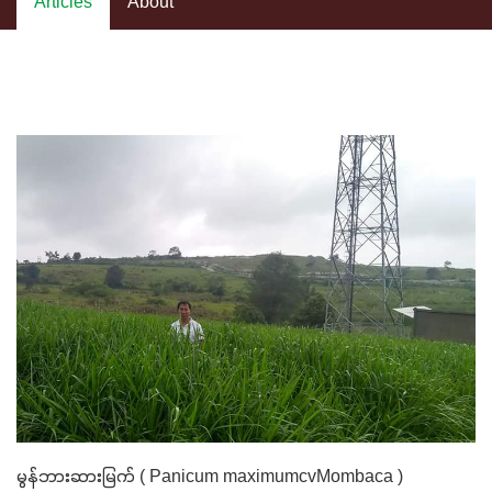
Articles
About
မွန်ဘားဆားမြက် ( Panicum maximumcvMombaca )