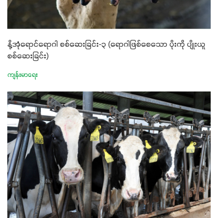
နို့အုံရောင်ရောဂါ စစ်ဆေးခြင်း-၃ (ရောဂါဖြစ်စေသော ပိုးကို ပျိုးယူ
စစ်ဆေးခြင်း)
ကျန်းမာရေး