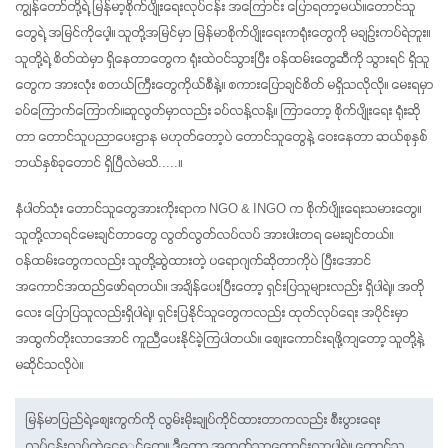
ကျွန်တော်တို့ရဲ့ မြန်မာ့စိုက်ပျိုးရေးလုပ်ငန်း အကြောင်း ပြောရတာ့မယ်။တောင်သူ
တွေရဲ့ အမြင်ကိုပေါ့။ သူတို့အမြင်မှာ မြန်မာစိုက်ပျိုးရေးကရုံးတွေကို မချဉ်းကပ်ရဲဘူး။ 
သူတို့ရဲ့ စိတ်ထဲမှာ ရှိနေတာတွေက ရုံးထဲဝင်သွားပြီး ဝန်ထမ်းတွေဆီကို သွားရင် ရှိသူ
တွေက အားလုံး စတယ်ကြီးတွေကိုယ်စီနဲ့။ စကားပြောချင်စိတ် မရှိသလိုလို။ မေးရမှာ 
ခပ်ကြောက်ကြောက်။ဆူလွတ်မှာလည်း ခပ်လန့်လန့်။ ကြာတော့ စိုက်ပျိုးရေး ရုံးဆို
တာ တောင်သူပညာပေးဌာန မဟုတ်တော့ပဲ တောင်သူတွေနဲ့ ဝေးနေတာ ဆယ်စုနှစ်
ဘယ်နှစ်ခုတောင် ရှိပြီလဲမသိ.....။
နံပါတ်သုံး တောင်သူတွေအားကိုးရာက NGO & INGO က စိုက်ပျိုးရေးသမားတွေ။ 
သူတို့လာရင်မေးချင်တာတွေ လွတ်လွတ်လပ်လပ် အားပါးတရ မေးချင်တယ်။ 
ဝန်ထမ်းတွေကလည်း သူတို့ဆွဲထားတဲ့ ပရောဂျက်ဆိုတာကိုပဲ ပြီးအောင် 
အကောင်အထည်ဖော်ရတယ်။ အချိန်ပေးပြီးတော့ ရှင်းပြသူများလည်း ရှိပါရဲ့။ အတို
လေး ပြောပြသူလည်းရှိပါရဲ့။ ရှင်းပြနိုင်သူတွေကလည်း ထုတ်လုပ်ရေး အပိုင်းမှာ 
အထွက်တိုးလာအောင် ကူညီပေးနိုင်ခဲ့ကြပါတယ်။ စျေးကောင်းရဖို့ကျတော့ သူတို့နဲ့ 
မဆိုင်သလိုပဲ။
မြန်မာပြည်ရဲ့စျေးကွက်ကို လွမ်းမိုးချုပ်ကိုင်ထားတာကလည်း စီးပွားရေး 
လုပ်ငန်းလုပ်တဲ့ငွေရှှုင်တွေ။ ဒီတော့ အထွက်သာကောင်းလာပါရဲ့။ တောင်သူ