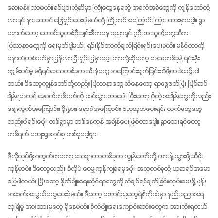
ဆေးခန်း လာမယ်။ ခင်ဗျားတို့ဆီမှာ ကြုံတွေ့နေရတဲ့ အခက်အခဲတွေကို ကျွန်တော်တို့
လာရင် နားထောင် ဖြေရှင်းပေးပါ့မယ်လို့ ကြိုတင်အကြောင်းကြား ထားမှာပေါ့။ ရွာ
ရောက်တော့ တောင်သူတစ်ဦးချင်းစီကနေ ပညာရှင် ၇ဦးက သူတို့တွေဆီက 
ပြဿနာတွေကို ရေးမှတ်ပါ့မယ်။ ရှင်းနိုင်တာကိုချက်ခြင်းရှင်းပေးမယ်။ မနိုင်တာကို 
နောက်တစ်ပတ်မှာပြန်လာပြီးရှင်းပြမှာပေါ့။ ဘာလို့ဆိုတော့ ဒေသတစ်ခုနဲ့ ရင်းနှီး
ကျွမ်းဝင်မှု မရှိရင်ဒေသတစ်ခုက သီးနှံတွေ အကြောင်းချက်ခြင်းသိဖို့က ခဲယဉ်းပါ
တယ်။ ဒီတော့ကျွန်တော်တို့လည်း ပြဿနာတွေ သိနေတော့ ရှာဖွေဖတ်ပြီး ပြင်ဆင်
ချိန်ရအောင် နောက်တစ်ပတ်ကို ထပ်သွားတာပေါ့။ ပြီးတော့ ပိုတဲ့ အချိန်တွေကိုလည်း 
စျေးကွက်အကြောင်း၊ ပိုးမွှား၊ ရောဂါအကြောင်း ဗဟုသုတပေးရင်း လက်တွေ့တွေ
လည်းပါရင်းပေါ့။ တစ်ရွာမှာ တစ်နေကုန် အချိန်ပေးဖြစ်တာပေါ့။ ရွာသေးရင်တော့ 
တစ်ရက် ကျေးရွာအုပ်စု တစ်ခုပေါ့ဗျာ။
ဒီလိုလုပ်ဖို့အတွက်ကတော့ သေချာတာတစ်ခုက ကျွန်တော်တို့ ကားနဲ့ သွားဖို့ ဆီဖိုး
ကုန်မှာပဲ။ ဒီတော့လည်း ဒီလိုပဲ ဝေမျှကုန်ကျခံရမှပေါ့။ အလှူတစ်ခုလို့ ယူဆရင်အမော
ပြေပါတယ်။ ပြီးတော့ စိုက်ပျိုးရေးဆိုင်ရာတွေကို သိချင်ရင်ချက်ခြင်းလှမ်းမေးဖို့ ဖုန်း
အဆက်အသွယ်တွေပေးခဲ့မယ်။ ဒီတော့ တောင်သူတွေရဲ့စိတ်ထဲမှာ နည်းပညာအရ 
လုံခြုံမှု အားထားမှုတွေ ရှိနေမယ်။ စိုက်ပျိုးရေးကျောင်းဆင်းတွေက အားကိုးရတယ်