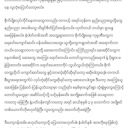
တာလာတာ တစ်သွယ်၊ ကုန်စျေးနှုန်း မြင့်လာတာက တစ်ကြောင်းဆိုတော့ ဘယ်က
နေ လူလုံးပြောင်တော့မလဲ။
စိုက်ပျိုးလုပ်ကိုင်နေတာတွေကလည်း တကယ့် အရင်တုန်းက နည်းပညာ။သူတို့တွေ 
နည်းပညာ အသစ်တွေ သိချင်စိတ်ပြင်းထန်တယ်။ ဟုတ်တယ် ဘယ်မှာ ရှာဖွေ 
မေးမြန်းမလဲ။ နံပါတ်တစ်အထိ အတွေ့များတာက စိုက်ပျိုးရေး ကုမ္ပဏီတွေက 
ရေဆင်းကျောင်းဆင်း ဝန်ထမ်းလေးတွေ။ သူတို့တွေကရွာထဲအထိ အရောက်လာ
တယ်။ သေချာတာက သူတို့ ဆေးကောင်းကြောင်း ကြော်ညာရင်း ဆေးဆိုင်တွေက
နေတစ်ဆင့် ဆေးတွေ အကြွေး ရောင်းတယ်။ တောင်သူကလည်းရောဂါ နဲ့ ပိုးမွှား မ
ခွဲခြားတတ်။ ဆေးဆိုင်က ရောင်းပေးတာကိုပဲ လွယ်လွယ်သုံးကြတယ်။ စိုက်
တက္ကသိုလ် ကျောင်းဆင်းတွေ ဖွင့်ထားတဲ့ဆိုင်ဆိုရင်တော့ မဆိုးပါဘူးပေါ့။ တကယ် 
စီးပွားရေးအတွက်ပဲ လုပ်တဲ့ဆိုင်တွေဆိုရင်တော့ မစားသာပါဘူး။ ဒီတော့ အကြွေးယူ 
ဆေးဖြန်း၊ ပြန်ဆပ် ၊ပြန်ယူသံသရာမှာ လည်ရင်း စနစ်မှားယွင်းစွာ သုံးစွဲမှုတွေကြောင့် 
တောင်သူတွေမှာ အဆိပ်သင့်လို့ သင့်မှန်းမသိ။ အကျိုးဆက်အဖြစ် သေချာတာ
ကတော့ မြေကြီး နဲ့ပတ်ဝန်းကျင်ကတော့ အရင် ဆယ်စုနှစ် ၃ ခု လောက်က အပျိုစင် 
တစ်ယောက်လိုမဟုတ်ခဲ့ပြီ။ လူတွေလည်း အသက်တိုစေခဲ့ပြီ။
ဒီတော့ဝန်ထမ်း မဟုတ်တော့လို့ ပြောတာမဟုတ်ပါ။ နံပါတ်နှစ် အားကိုးရာဖြစ်တဲ့