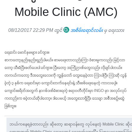
Mobile Clinic (AMC)
08/12/2017 22:29 PM တွင်
အစိမ်းရောင်လမ်း
မှ ရေးသား
ရေဆင်း မောင်နှမများ ခင်ဗျား။
စာကတော့နည်းနည်းရှည်ပါမယ်။ စာမရေးတာလည်းကြာ ခံစားမှုကလည်း မြင့်လာ
တော့ သီးခံပြီးဖတ်ပေးပါ ခင်ဗျား။ ပြီးတော့ အကြံဉာဏ်တွေလည်း လိုချင်ပါတယ်။
တကယ်ကတော့ ဒီအတွေးလေးကို ကျွန်တော် တွေးနေခဲ့တာ ကြာပါပြီ။ ကြာဆို လွန်
ခဲ့တဲ့ ၃ နှစ်က ရေဆင်းမှာ ကျောင်းတက်နေရင်းနဲ့ သီးစစ်ရေးနေတဲ့ ကာလပေါ့။ 
ကျောင်းစရိတ်အတွက် နာဂစ်ဒဏ်ခံစားရတဲ့ ဧရာဝတီတိုင်းမှာ INGO မှာ အလုပ်လုပ်
ကတည်းက စခဲ့တယ်ဆိုပါတော့။ ဒါပေမယ့် အတွေးသာရှိပြီး သေချာ အစီအစဉ်မဆွဲ
ဖြစ်ဘူး။
ဘယ်ကနေရခဲ့တာလည်း ဆိုတော့ ဆရာဝန်တွေ လုပ်နေတဲ့ Mobile Clinic ဆိ
တွေအတွက် Mobile Clinic လေးတွေနဲ့ လျှောက်သွားပြီး ပြုစုပေးနေတာမြင်တော့ 