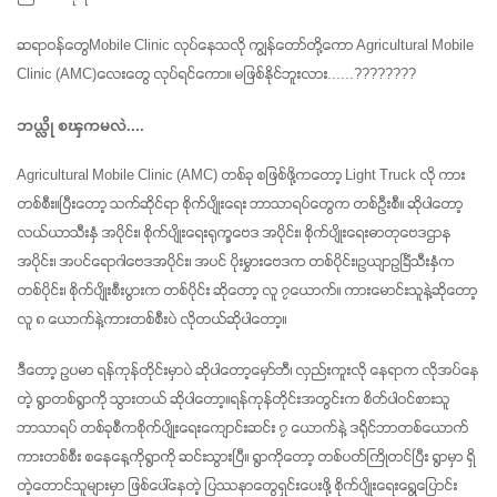
ဆရာဝန်တွေMobile Clinic လုပ်နေသလို ကျွန်တော်တို့ကော Agricultural Mobile 
Clinic (AMC)လေးတွေ လုပ်ရင်ကော။ မဖြစ်နိုင်ဘူးလား......????????
ဘယ္လို စၾကမလဲ....
Agricultural Mobile Clinic (AMC) တစ်ခု စဖြစ်ဖို့ကတော့ Light Truck လို ကား
တစ်စီး။ပြီးတော့ သက်ဆိုင်ရာ စိုက်ပျိုးရေး ဘာသာရပ်တွေက တစ်ဦးစီ။ ဆိုပါတော့
လယ်ယာသီးနှံ အပိုင်း၊ စိုက်ပျိုးရေးရုက္ခဗေဒ အပိုင်း၊ စိုက်ပျိုးရေးဓာတုဗေဒဌာန
အပိုင်း၊ အပင်ရောဂါဗေဒအပိုင်း၊ အပင် ပိုးမွှားဗေဒက တစ်ပိုင်း၊ဥယျာဥင်္ခြံသီးနှံက 
တစ်ပိုင်း၊ စိုက်ပျိုးစီးပွားက တစ်ပိုင်း ဆိုတော့ လူ ၇ယောက်။ ကားမောင်းသူနဲ့ဆိုတော့ 
လူ ၈ ယောက်နဲ့ကားတစ်စီးပဲ လိုတယ်ဆိုပါတော့။
ဒီတော့ ဥပမာ ရန်ကုန်တိုင်းမှာပဲ ဆိုပါတော့မှော်ဘီ၊ လှည်းကူးလို နေရာက လိုအပ်နေ
တဲ့ ရွာတစ်ရွာကို သွားတယ် ဆိုပါတော့။ရန်ကုန်တိုင်းအတွင်းက စိတ်ပါဝင်စားသူ 
ဘာသာရပ် တစ်ခုစီကစိုက်ပျိုးရေးကျောင်းဆင်း ၇ ယောက်နဲ့ ဒရိုင်ဘာတစ်ယောက် 
ကားတစ်စီး စနေနေ့ကိုရွာကို ဆင်းသွားပြီ။ ရွာကိုတော့ တစ်ပတ်ကြိုတင်ပြီး ရွာမှာ ရှိ
တဲ့တောင်သူများမှာ ဖြစ်ပေါ်နေတဲ့ ပြဿနာတွေရှင်းပေးဖို့ စိုက်ပျိုးရေးရွေ့ပြောင်း