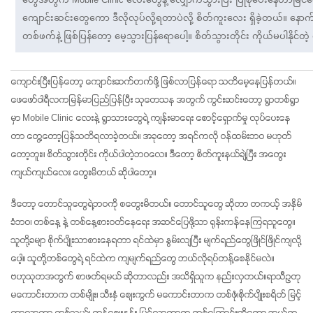
ကျောင်းဆင်းတွေကော ဒီလိုလုပ်လို့ရတာပဲလို့ စိတ်ကူးလေး ရှိခဲ့တယ်။ နောက
တစ်ဖက်နဲ့ ဖြစ်ပြန်တော့ မေ့သွားပြန်ရောပေါ့။ စိတ်သွားတိုင်း ကိုယ်မပါနိုင
ကျောင်းပြီးပြန်တော့ ကျောင်းဆက်တက်ဖို့ ဖြစ်လာပြန်ရော သတိမေ့နေပြန်တယ်။ 
ဖေဖော်ဝါရီလကမြန်မာပြည်ပြန်ပြီး သုတေသန အတွက် ကွင်းဆင်းတော့ ရွာတစ်ရွာ
မှာ Mobile Clinic လေးနဲ့ ရွာသားတွေရဲ့ ကျန်းမာရေး စောင့်ရှောက်မှု လုပ်ပေးနေ
တာ တွေ့တော့ပြန်သတိရလာခဲ့တယ်။ အခုတော့ အရင်ကလို ဝန်ထမ်းဘဝ မဟုတ်
တော့ဘူး။ စိတ်သွားတိုင်း ကိုယ်ပါတဲ့ဘဝလေ။ ဒီတော့ စိတ်ကူးနယ်ချဲ့ပြီး အတွေး 
ကျယ်ကျယ်လေး တွေးမိတယ် ဆိုပါတော့။
ဒီတော့ တောင်သူတွေရဲ့ဘဝကို စတွေးမိတယ်။ တောင်သူတွေ ဆိုတာ တကယ့် အနှိမ်
ခံဘဝ၊ တစ်နေ့ နဲ့ တစ်နေ့စားဝတ်နေရေး အဆင်ပြေဖို့သာ ရုန်းကန်နေကြရသူတွေ။ 
သူတို့ခမျာ စိုက်ပျိုးသာစားနေရတာ ရင်ထဲမှာ နွမ်းလျပြီး မျက်ရည်တွေဖြိုင်ဖြိုင်ကျလို့
ပေါ့။ သူတို့တစ်တွေရဲ့ ရင်ထဲက ကျမျက်ရည်တွေ ဘယ်လိုရပ်တန့်စေနိုင်မလဲ။ 
ဗဟုသုတအတွက် စာဖတ်ရမယ် ဆိုတာလည်း အသိရှိသူက နည်းလှတယ်။ရာသီဥတု 
မကောင်းတာက တစ်မျိုး၊ သီးနှံ စျေးကွက် မကောင်းတာက တစ်ဖုံ၊စိုက်ပျိုးစရိတ် မြင့်