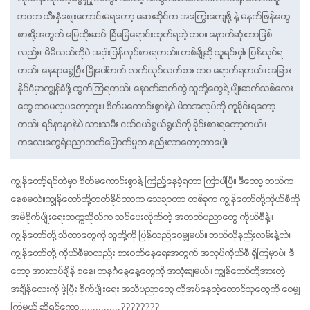
ဘဝက သီးနှံစျေးကောင်းမရတော့ ဆေးဆိုင်က အကြွေးကျေဖို့ နဲ့ မနက်ဖြန်တွေ
စားဖို့အတွက် မြေထိုးဆပ်၊ ခြံမြေရောင်းထုတ်ရတဲ့ ဘဝ။ နောက်ဆုံးဘာဖြစ်
လည်း။ မိမိလယ်ကိုပဲ အငှါးပြန်လုပ်စားရတယ်။ တစ်ချို့ဆို သူရင်းငှါး ပြန်လုပ်ရ
တယ်။ နေရာရွေ့ပြီး မြို့ပေါ်တက် လက်လုပ်လက်စား ဘဝ ရောက်ရတယ်။ အခြား
နိုင်ငံမှာကျွန်ခံဖို့ ထွက်ကြရတယ်။ နောက်ဆက်တွဲ သူတို့တွေရဲ့ မျိုးဆက်သစ်လေး
တွေ ဘဝမလှပတော့ဘူး။ စိတ်မကောင်းစွာနဲ့ပဲ မိဘအလုပ်ကို ကူခိုင်းရတော့
တယ်။ ရင်နာနာနဲပဲ သားသမီး ငယ်ငယ်ရွယ်ရွယ်ကို ခိုင်းစားရတော့တယ်။ 
ကလေးတွေရဲ့ပညာတတ်မြောက်မှုက နည်းလာတော့တာပေါ့။
ကျွန်တော့်ရင်ထဲမှာ စိတ်မကောင်းစွာနဲ့ ကြည့်နေခဲ့ရတာ ကြာပါပြီ။ ဒီတော့ ဘယ်က
နေစမလဲ။ကျွန်တော်တို့တတ်နိုင်တာက သေချာတာ တစ်ခုက ကျွန်တော်တို့ကိုယ်စီကို 
အမိစိုက်ပျိုးရေးတက္ကသိုလ်က သင်ပေးလိုက်တဲ့ အတတ်ပညာတွေ ကိုယ်စီနဲ့။
ကျွန်တော်တို့ သိတာတွေကို သူတို့ကို ပြန်လည်ဝေမျှမယ်။ ဘယ်လိုနည်းလမ်းနဲ့လဲ။ 
ကျွန်တော်တို့ ကိုယ်စီမှာလည်း စားဝတ်နေရေးအတွက် အလုပ်ကိုယ်စီ ရှိကြမှာပဲ။ ဒီ
တော့ အားလပ်ချိန် စနေ၊ တနင်္ဂနွေနေ့တွေကို အသုံးချမယ်။ ကျွန်တော်တို့အားတဲ့ 
အချိန်လေးကို ဖဲ့ပြီး စိုက်ပျိုးရေး အသိပညာတွေ လိုအပ်နေတဲ့တောင်သူတွေကို ဝေမျှ
ကြမယ် ဆိုရင်ကော...............????????