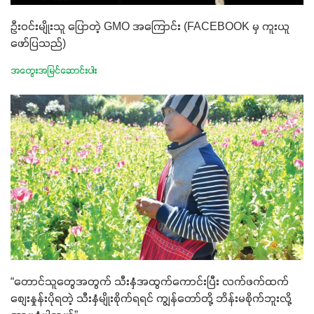
ဦးဝင်းမျိုးသူ ပြောတဲ့ GMO အကြောင်း (FACEBOOK မှ ကူးယူ
ဖော်ပြသည်)
အတွေးအမြင်ဆောင်းပါး
“တောင်သူတွေအတွက် သီးနှံအထွက်ကောင်းပြီး လက်ဖက်ထက်
စျေးနှုန်းပိုရတဲ့ သီးနှံမျိုးစိုက်ရရင် ကျွန်တော်တို့ ဘိန်းမစိုက်ဘူးလို့