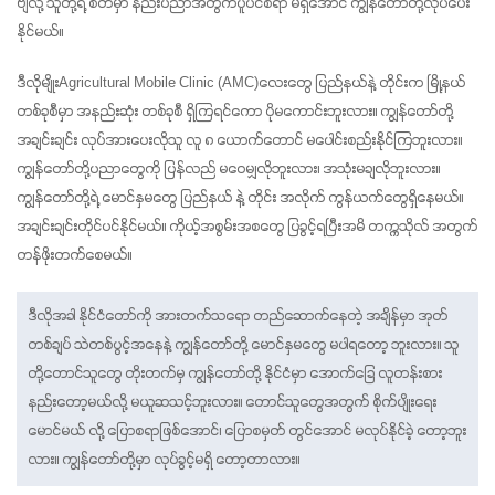
ဗျလို့ သူတို့ရဲ့ စိတ်မှာ နည်းပညာအတွက်ပူပင်စရာ မရှိအောင် ကျွန်တော်တို့လုပ်ပေး
နိုင်မယ်။
ဒီလိုမျိုးAgricultural Mobile Clinic (AMC)လေးတွေ ပြည်နယ်နဲ့ တိုင်းက မြို့နယ်
တစ်ခုစီမှာ အနည်းဆုံး တစ်ခုစီ ရှိကြရင်ကော ပိုမကောင်းဘူးလား။ ကျွန်တော်တို့
အချင်းချင်း လုပ်အားပေးလိုသူ လူ ၈ ယောက်တောင် မပေါင်းစည်းနိုင်ကြဘူးလား။ 
ကျွန်တော်တို့ပညာတွေကို ပြန်လည် မဝေမျှလိုဘူးလား၊ အသုံးမချလိုဘူးလား။
ကျွန်တော်တို့ရဲ့ မောင်နှမတွေ ပြည်နယ် နဲ့ တိုင်း အလိုက် ကွန်ယက်တွေရှိနေမယ်။ 
အချင်းချင်းတိုင်ပင်နိုင်မယ်။ ကိုယ့်အစွမ်းအစတွေ ပြခွင့်ရပြီးအမိ တက္ကသိုလ် အတွက် 
တန်ဖိုးတက်စေမယ်။
ဒီလိုအခါ နိုင်ငံတော်ကို အားတက်သရော တည်ဆောက်နေတဲ့ အချိန်မှာ အုတ်
တစ်ချပ် သဲတစ်ပွင့်အနေနဲ့ ကျွန်တော်တို့ မောင်နှမတွေ မပါရတော့ ဘူးလား။ သူ
တို့တောင်သူတွေ တိုးတက်မှ ကျွန်တော်တို့ နိုင်ငံမှာ အောက်ခြေ လူတန်းစား 
နည်းတော့မယ်လို့ မယူဆသင့်ဘူးလား။ တောင်သူတွေအတွက် စိုက်ပျိုးရေး
မောင်မယ် လို့ ပြောစရာဖြစ်အောင်၊ ပြောစမှတ် တွင်အောင် မလုပ်နိုင်ခဲ့ တော့ဘူး
လား။ ကျွန်တော်တို့မှာ လုပ်ခွင့်မရှိ တော့တာလား။