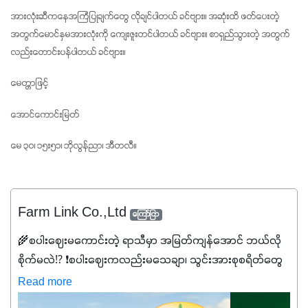
အားလုံးဆီကနေအကြံပြုချက်တွေ လိုချင်ပါတယ် ခင်ဗျား။ အဆုံးထိ ဖတ်ပေးတဲ့ 
အတွက်မောင်နှမအားလုံးကို ကျေးဇူးတင်ပါတယ် ခင်ဗျား။ စာရှည်သွားတဲ့ အတွက်
လည်းတောင်းပန်ပါတယ် ခင်ဗျား။
မေတ္တာဖြင့်
အောင်ကောင်းမြတ်
မေ ၃၀၊ ၁၅း၅၁၊ ဘိုလွန်ညာ၊ အီတလီ။
Farm Link Co.,Ltd
ကြော်ငြာ
🌾စပါးဈေးမကောင်းတဲ့ ရာသီမှာ အမြတ်ကျန်အောင် ဘယ်လို
စိုက်မလဲ⁉️ ❗စပါးဈေးကလည်းမသေချာ၊ သွင်းအားစုစရိတ်တွေ
ကလည်း တက်နေတဲ့ဒီလိုအချိန်မှာ သွင်းအားစုဖိုးကို လျှော့ချပြီး
Read more
အထွက်နှုန်းကို ထိန်းထားနိုင်မှ ဦးကြီးတို့ အဆင်ပြေမှာနော် ✔️ဒါ