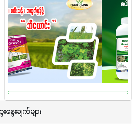
ကြောင့် ကိုယ်သုံးသမျှ ကိုယ့်အတွက်အကျိုးရစေမယ့်
အရည်အသွေးစိတ်ချရတဲ့ သွင်းအားစုပစ္စည်းတွေကိုပဲ ရွေးချယ်
သုံးသင့်ပါတယ်။
ေးနွေးချက်များ