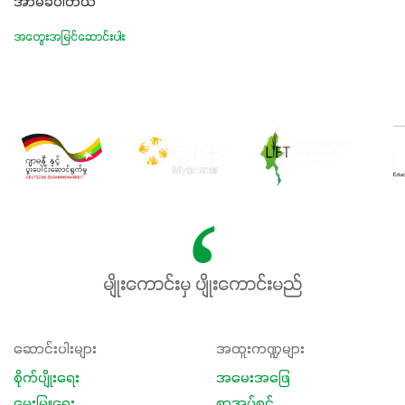
အာမခံပါတယ်”
အတွေးအမြင်ဆောင်းပါး
မျိုးကောင်းမှ ပျိုးကောင်းမည်
ဆောင်းပါးများ
အထူးကဏ္ဍများ
စိုက်ပျိုးရေး
အမေးအဖြေ
မွေးမြူရေး
စာအုပ်စင်