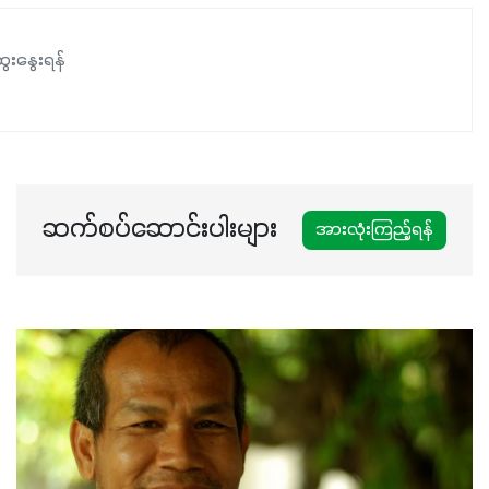
ေးနွေးရန်
ဆက်စပ်ဆောင်းပါးများ
အားလုံးကြည့်ရန်