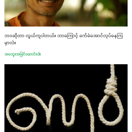
ဘဝဆိုတာ လွယ်ကူပါတယ်။ ဘာကြောင့် ခက်ခဲအောင်လုပ်နေကြ
မှာလဲ။
အတွေးအမြင်ဆောင်းပါး