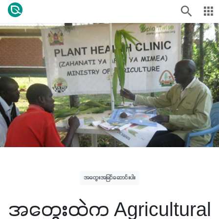
အတွေးအမြင်ဆောင်းပါး
အတွေးထဲက Agricultural