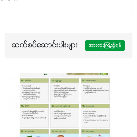
ဆက်စပ်ဆောင်းပါးများ
အားလုံးကြည့်ရန်