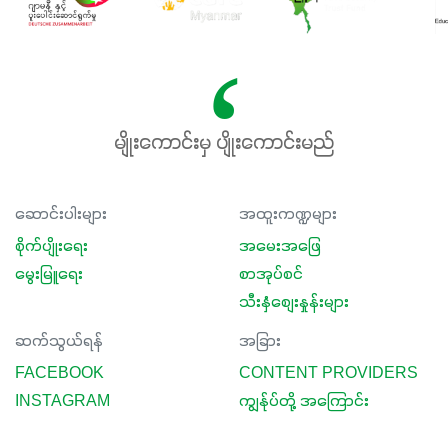
မျိုးကောင်းမှ ပျိုးကောင်းမည်
ဆောင်းပါးများ
အထူးကဏ္ဍများ
စိုက်ပျိုးရေး
အမေးအဖြေ
မွေးမြူရေး
စာအုပ်စင်
သီးနှံစျေးနှုန်းများ
ဆက်သွယ်ရန်
အခြား
FACEBOOK
CONTENT PROVIDERS
INSTAGRAM
ကျွန်ုပ်တို့ အကြောင်း