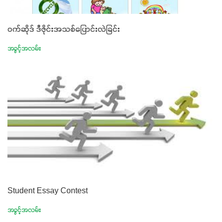
ဝက်ဆိုဒ် ဒီဇိုင်းအသစ်ပြောင်းလဲခြင်း
အခွင့်အလမ်း
Student Essay Contest
အခွင့်အလမ်း