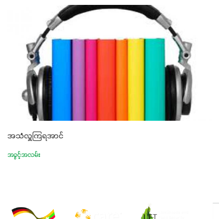
အသံလှူကြရအာင်
အခွင့်အလမ်း