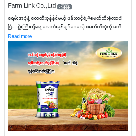
Farm Link Co.,Ltd
ကြော်ငြာ
ရေမီးအစုံနဲ့ လေထီးခုန်နိုင်မယ့် ဖန်းလင့်ရဲ့ #စမတ်သီးစုံလာပါ
ပြီ.....ဦးကြီးတို့ရေ ‌လေထီးခုန်ချင်ပေမယ့် စမတ်သီးစုံကို မသိ
သေးရင်တော့ ဒီစာလေးကို ဆက်ဖတ်‌ပေးပါ #စမတ်သီးစုံဆိုတာ
Read more
အပင်တိုင်းအတွက် အဓိကအာဟာရNPK (19:7:8)နဲ့ #ဟူးမစ်
အက်စစ်တို့ အချိုးကျ ပေါင်းစပ်ထားတဲ့ ကွန်ပေါင်း
ဓာတ်မြေဩဇာဖြစ်ပါတယ်။ အဓိကအကျိုးကျေးဇူးတွေအနေနဲ့
ကတော့ နိုက်ထရိုဂျင် 19%ပါဝင်တဲ့အတွက် ကလိုရိုဖီးလ်ဖွဲ့စည်း
မှုကို အားပေးကာ သီးနှံပင်များ၏အရွက်များစိမ်းလန်းသန်စွမ်း
ပြီး အစာချက်လုပ်မှုအားကောင်းစေပါတယ်။ အပင်၏ပင်ပိုင်း
ကြီးထွားမှုကို တိုးမြင့်စေကာ အပင်သန်၍ အကြီးမြန်စေပါတယ်။
သင့်တော်တဲ့ Phosphorus 7%ပါဝင်မှုကြောင့် အပင်ရဲ့ အမြစ်
ဖွဲ့စည်းတည်ဆောက်မှုကို ပို၍သန်မာလာအောင် အားပေးပါ
တယ်။ ဒါ့အပြင် ပန်းပွင့်ခြင်း၊အသီးသီးခြင်း၊အစေ့တည်ခြင်း
လုပ်ငန်းစဉ်များကိုလည်း အားပေးပါတယ်။ လုံလောက်တဲ့