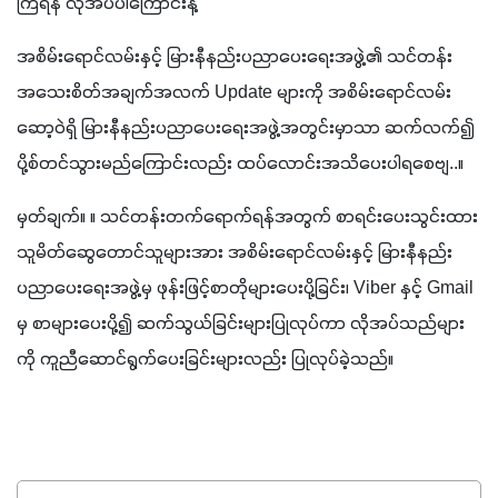
ကြရန် လိုအပ်ပါကြောင်းနဲ့ 
အစိမ်းရောင်လမ်းနှင့် မြားနီနည်းပညာပေးရေးအဖွဲ့၏ သင်တန်း
အသေးစိတ်အချက်အလက် Update များကို အစိမ်းရောင်လမ်း
ဆော့ဝဲရှိ မြားနီနည်းပညာပေးရေးအဖွဲ့အတွင်းမှာသာ ဆက်လက်၍ 
ပို့စ်တင်သွားမည်ကြောင်းလည်း ထပ်လောင်းအသိပေးပါရစေဗျ..။
မှတ်ချက်။ ။ သင်တန်းတက်ရောက်ရန်အတွက် စာရင်းပေးသွင်းထား
သူမိတ်ဆွေတောင်သူများအား အစိမ်းရောင်လမ်းနှင့် မြားနီနည်း
ပညာပေးရေးအဖွဲ့မှ ဖုန်းဖြင့်စာတိုများပေးပို့ခြင်း၊ Viber နှင့် Gmail 
မှ စာများပေးပို့၍ ဆက်သွယ်ခြင်းများပြုလုပ်ကာ လိုအပ်သည်များ
ကို ကူညီဆောင်ရွက်ပေးခြင်းများလည်း ပြုလုပ်ခဲ့သည်။ 