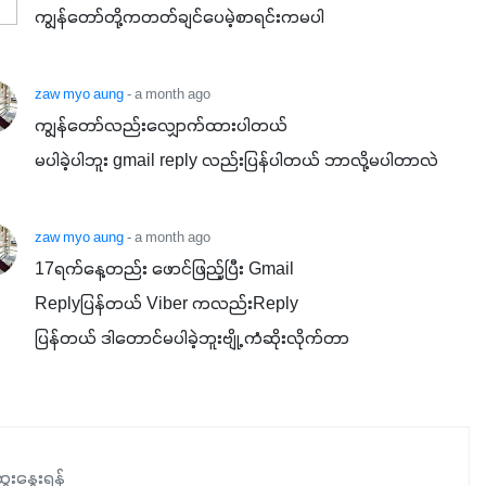
ကျွန်တော်တို့ကတတ်ချင်ပေမဲ့စာရင်းကမပါ
zaw myo aung
- a month ago
ကျွန်တော်လည်းလျှောက်ထားပါတယ်

မပါခဲ့ပါဘူး gmail reply လည်းပြန်ပါတယ် ဘာလို့မပါတာလဲ
zaw myo aung
- a month ago
17ရက်နေ့တည်း ဖောင်ဖြည့်ပြီး Gmail

Replyပြန်တယ် Viber ကလည်းReply

ပြန်တယ် ဒါတောင်မပါခဲ့ဘူးဗျို့ ကံဆိုးလိုက်တာ
ေးနွေးရန်