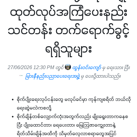
ထုတ်လုပ်အကြံပေးနည်း
သင်တန်း တက်ရောက်ခွင့်
ရရှိသူများ
27/06/2026 12:30 PM တွင်
ထွန်းဝင်းကျော်
မှ ရေးသား ပြီး
မြားနီနည်းပညာပေးရေးအဖွဲ့
မှ ပေးပို့ထားပါသည်။
စိုက်ပျိုးရေးလုပ်ငန်းတွေ မလုပ်ခင်မှာ ကုန်ကျစရိတ် ဘယ်လို
ရေးဆွဲမလဲကစလို့
စိုက်ချိန်တစ်လျှောက်လုံးအတွက်လည်း မျိုးရွေးတာကနေစ
ပြီး ပျိုးထောင်တာ၊ ရေပေးတာ၊ မြေသြဇာကျွေးတာနဲ့
ရိတ်သိမ်းချိန်အထိကို သိမှတ်လေ့လာစရာတွေအပြင်