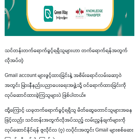
သင်တန်းတက်ရောက်ခွင့်ရရှိသူများဟာ တက်ရောက်ရန်အတွက် 
လိုအပ်တဲ့ 
Gmail account များဖွင့်ထားခြင်းနဲ့ အစိမ်းရောင်လမ်းဆော့ဝဲ
အတွင်း မြားနီနည်းပညာပေးရေးအဖွဲ့သို့ ဝင်ရောက်ထားခြင်းကို 
လုပ်ဆောင်ထားခဲ့ကြသူများပဲ ဖြစ်ပါတယ်။ 
ထို့ကြောင့် ယခုတက်ရောက်ခွင့်ရရှိသူ မိတ်ဆွေတောင်သူများအနေ
ဖြင့်လည်း သင်တန်းအတွက်လိုအပ်သည့် လမ်းညွှန်ချက်များကို
လုပ်ဆောင်နိုင်ရန် ဇူလိုင်လ (၇) လပိုင်းအတွင်း Gmail များစစ်ဆေး