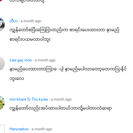
တက်ချင်ပါတယ်ဗျ
သီဟ
- a month ago
ကျွန်တော်စပြီးကြေငြာတည်းက စာရင်းပေးထားတာ နာမည်
စာရင်းပယမလာပါဘူး
saw gay moo
- a month ago
နာမည်ပေးထားတာကြာေပါ့ နာမည်မပါလာတော့မတကဩနိုင်
ဘူးလေ
min khant Si Thu kyaw
- a month ago
ကျွန်တော်လည်းအပ်ထားပါတယ်ဘာလို့မပါတာလဲဆရာ
Hanzawtun
- a month ago