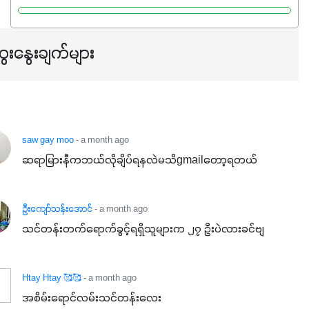
Potassium 8%က အပင်ရဲ့ ရောဂါဒဏ်၊ရာသီဥတုဒဏ်ခံနိုင်ရည်
ရှိမှုကို မြင့်တက်စေပြီး အသီးအရည်အသွေး၊ အရွယ်အစားနဲ့
အရသာ ပိုမိုကောင်းမွန်စေဖို့အတွက် လိုအပ်တဲ့အာဟာရဓာတ်
ေးနွေးချက်များ
ဖြစ်ပါတယ်။ ဟူးမစ်အက်စစ်ပါဝင်ပေါင်းစပ်ထားတဲ့အတွက်
အာဟာရဓာတ်စုပ်ယူမှုကောင်းမွန်လာခြင်း၊မြေဆီလွှာဖွဲ့စည်းပုံ
နှင့်ရေထိန်းနိုင်စွမ်းအားကောင်းလာခြင်းအပါအဝင်
အကျိုးကျေးဇူးများစွာကိုရရှိစေမှာဖြစ်ပါတယ်။ စပါးအပါအဝင်
နှံစားသီးနှံများ၊ပဲအမျိုးမျိုး၊ဟင်းသီးဟင်းရွက်နဲ့ ဥယျာဉ်ခြံသီးနှံ
saw gay moo
- a month ago
အားလုံးမှာ အသုံးပြုနိုင်တယ်ဆိုတော့ တစ်မျိုးတည်းနဲ့ အားလုံး
ဆရာမြားနီကဘယ်လိုချိပ်ရနလဲမသိgmailတော့ရတယ်
ပါဖက်(perfect)မယ့် စမတ်သီးစုံနော် အရွေးမမှားတာသေချာပြီ
မလို့ အတွေးမများဘဲ သီးနှံတိုင်းကြီးထွားအောင် ဖန်းလင့်ရဲ့ #စ
ဦးကျော်သန်းအောင်
- a month ago
မတ်သီးစုံကို သုံးကြပါစို့....
သင်တန်းတက်ရောက်ခွင့်ရရှိသူများက ၂၇ ဦးပဲလားခင်ဗျ
Htay Htay 🥰🥰
- a month ago
အစိမ်းရောင်လမ်းသင်တန်းလေး
