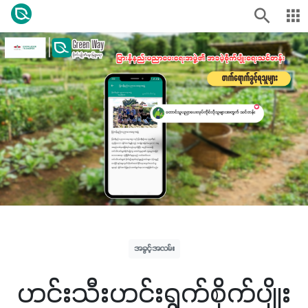
အခွင့်အလမ်း
ဟင်းသီးဟင်းရွက်စိုက်ပျိုး