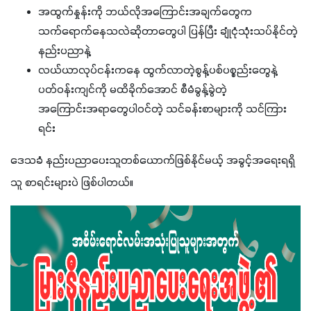
အထွက်နှုန်းကို ဘယ်လိုအကြောင်းအချက်တွေက
သက်ရောက်နေသလဲဆိုတာတွေပါ ပြန်ပြီး ချုံငုံသုံးသပ်နိုင်တဲ့
နည်းပညာနဲ့
လယ်ယာလုပ်ငန်းကနေ ထွက်လာတဲ့စွန့်ပစ်ပစ္စည်းတွေနဲ့
ပတ်ဝန်းကျင်ကို မထိခိုက်အောင် စီမံခွန့်ခွဲတဲ့
အကြောင်းအရာတွေပါဝင်တဲ့ သင်ခန်းစာများကို သင်ကြား
ရင်း
ဒေသခံ နည်းပညာပေးသူတစ်ယောက်ဖြစ်နိုင်မယ့် အခွင့်အရေးရရှိ
သူ စာရင်းများပဲ ဖြစ်ပါတယ်။ 