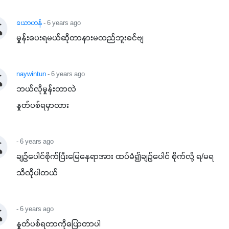
ယောဟန်
- 6 years ago
မှုန်းပေးရမယ်ဆိုတာနားမလည်ဘူးခင်ဗျ
naywintun
- 6 years ago
ဘယ်လိုမှုန်းတာလဲ

နှုတ်ပစ်ရမှာလား
- 6 years ago
ချဥ််ပေါင်စိုက်ပြီးမြေနေရာအား ထပ်မံ၍ချဥ်ပေါင် စိုက်လို့ ရ/မရ
သိလိုပါတယ်
- 6 years ago
နှုတ်ပစ်ရတာကိုပြောတာပါ