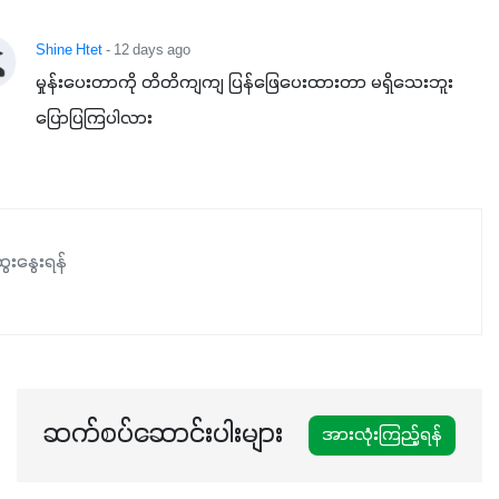
Shine Htet
- 12 days ago
မှုန်းပေးတာကို တိတိကျကျ ပြန်ဖြေပေးထားတာ မရှိသေးဘူး 
ပြောပြကြပါလား
ေးနွေးရန်
ဆက်စပ်ဆောင်းပါးများ
အားလုံးကြည့်ရန်