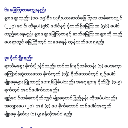
၆။ မြေဩဇာကျွေးနည်း
နွားချေးလှည်း (၁၀-၁၅)စီး၊ ယူရီးယားဓာတ်မြေဩဇာ တစ်ဧကလျှင်
(၂၂၄) ပေါင်၊ တီစူပါ (၅၆) ပေါင်နှင့် ပိုတက်ရှ်မြေဩဇာ (၅၆) ပေါင်
ထည့်ပေးရမည်။ နွားချေးမြေဩဇာနှင့် ဓာတ်မြေဩဇာများကို ထည့်
ပေးရာတွင် မြေကြီးတွင် သမစေရန် ထွန်ယက်ပေးရမည်။
၇။ စိုက်ပျိုးနည်း
ရာသီမရွေး စိုက်ပျိုးနိုင်သည်။ တစ်တန်းနှင့်တစ်တန်း (၃) ပေအကွာ
ကြောင်းဆွဲထားသော စိုက်ကွက် (သို့) စိုက်ဘောင်တွင် ချဉ်ပေါင်
မျိုးစေ့များ ဖြူးထည့်ပေးရန်ဖြစ်ပါသည်။ အစေ့များမှ စိုက်ပြီး (၃-၅)
ရက်တွင် အပင်ပေါက်လာမည်။
ချဉ်ပေါင်တစ်ဧကစိုက်လျှင် မျိုးစေ့တစ်ပြည်နှုန်း လိုအပ်ပါသည်။
အလျားပေ (၂၀)၊ အနံ (၄) ပေ စိုက်ဘောင် တစ်ပေါင်အတွက်
မျိုးစေ့ နို့ဆီဗူး (၁) ဗူးခန့်လိုအပ်ပါမည်။