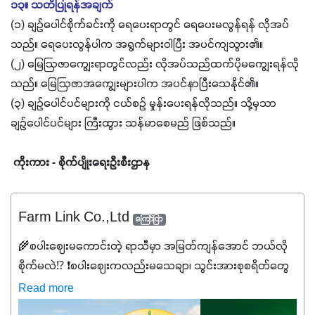
၁၃။ သတိပြုရန်အချက်
(၁) ချဉ်ပေါင်စိုက်ခင်းကို ရေပေးရာတွင် ရေပေးမလွန်ရန် လိုအပ်
သည်။ ရေပေးလွန်ပါက အရွက်များဝါပြီး အပင်ကျသွား၏။
(၂) မြေဩဇာကျွေးရာတွင်လည်း လိုအပ်သည်ထက်ပိုမကျွေးရန်လို
သည်။ မြေဩဇာအကျွေးများပါက အပင်နာပြီးသေနိုင်၏။
(၃) ချဉ်ပေါင်ပင်များကို ငယ်စဉ် မှုန်းပေးရန်လိုသည်။ သို့မှသာ
ချဉ်ပေါင်ပင်များ ကြီးထွား သန်မာစေမည် ဖြစ်သည်။
ကိုးကား - စိုက်ပျိုးရေးဦးစီးဌာန
Farm Link Co.,Ltd
ကြော်ငြာ
🌾စပါးဈေးမကောင်းတဲ့ ရာသီမှာ အမြတ်ကျန်အောင် ဘယ်လို
စိုက်မလဲ⁉️ ❗စပါးဈေးကလည်းမသေချာ၊ သွင်းအားစုစရိတ်တွေ
ကလည်း တက်နေတဲ့ဒီလိုအချိန်မှာ သွင်းအားစုဖိုးကို လျှော့ချပြီး
Read more
အထွက်နှုန်းကို ထိန်းထားနိုင်မှ ဦးကြီးတို့ အဆင်ပြေမှာနော် ✔️ဒါ