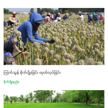
ကြက်သွန် စိုက်ပျိုးခြင်း ထုတ်လုပ်ခြင်း
စိုက်ပျိုးနည်း