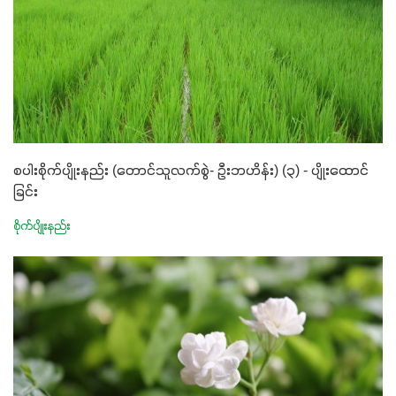
စပါးစိုက်ပျိုးနည်း (တောင်သူလက်စွဲ- ဦးဘဟိန်း) (၃) - ပျိုးထောင်
ခြင်း
စိုက်ပျိုးနည်း