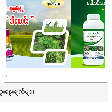
ကြောင့် ကိုယ်သုံးသမျှ ကိုယ့်အတွက်အကျိုးရစေမယ့်
အရည်အသွေးစိတ်ချရတဲ့ သွင်းအားစုပစ္စည်းတွေကိုပဲ ရွေးချယ်
သုံးသင့်ပါတယ်။
ေးနွေးချက်များ