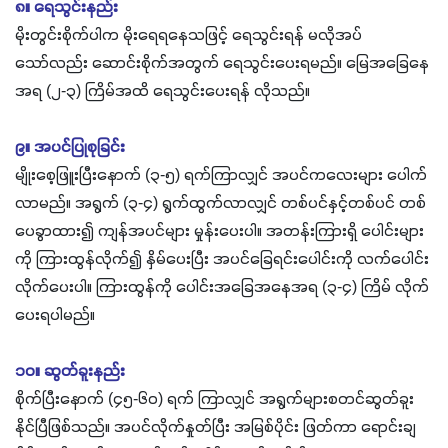
၈။ ရေသွင်းနည်း
မိုးတွင်းစိုက်ပါက မိုးရေရနေသဖြင့် ရေသွင်းရန် မလိုအပ်
သော်လည်း ဆောင်းစိုက်အတွက် ရေသွင်းပေးရမည်။ မြေအခြေနေ
အရ (၂-၃) ကြိမ်အထိ ရေသွင်းပေးရန် လိုသည်။
၉။ အပင်ပြုစုခြင်း
မျိုးစေ့ဖြူးပြီးနောက် (၃-၅) ရက်ကြာလျှင် အပင်ကလေးများ ပေါက်
လာမည်။ အရွက် (၃-၄) ရွက်ထွက်လာလျှင် တစ်ပင်နှင့်တစ်ပင် တစ်
ပေခွာထား၍ ကျန်အပင်များ မှုန်းပေးပါ။ အတန်းကြားရှိ ပေါင်းများ
ကို ကြားထွန်လိုက်၍ နှိမ်ပေးပြီး အပင်ခြေရင်းပေါင်းကို လက်ပေါင်း
လိုက်ပေးပါ။ ကြားထွန်ကို ပေါင်းအခြေအနေအရ (၃-၄) ကြိမ် လိုက်
ပေးရပါမည်။
၁၀။ ဆွတ်ခူးနည်း
စိုက်ပြီးနောက် (၄၅-၆၀) ရက် ကြာလျှင် အရွက်များစတင်ဆွတ်ခူး
နိုင်ပြီဖြစ်သည်။ အပင်လိုက်နှုတ်ပြီး အမြစ်ပိုင်း ဖြတ်ကာ ရောင်းချ