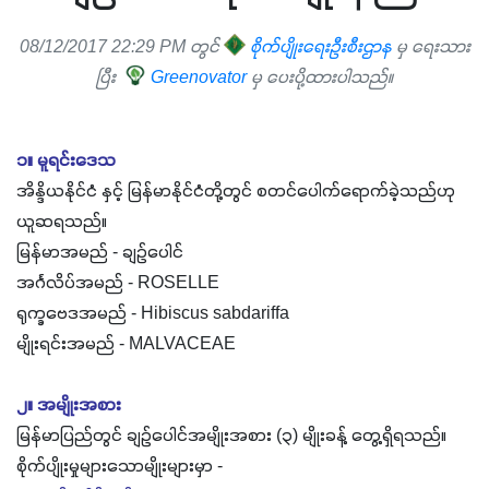
08/12/2017 22:29 PM တွင်
စိုက်ပျိုးရေးဦးစီးဌာန
မှ ရေးသား
ပြီး
Greenovator
မှ ပေးပို့ထားပါသည်။
၁။ မူရင်းဒေသ
အိန္ဒိယနိုင်ငံ နှင့် မြန်မာနိုင်ငံတို့တွင် စတင်ပေါက်ရောက်ခဲ့သည်ဟု
ယူဆရသည်။
မြန်မာအမည် - ချဉ်ပေါင်
အင်္ဂလိပ်အမည် - ROSELLE
ရုက္ခဗေဒအမည် - Hibiscus sabdariffa
မျိုးရင်းအမည် - MALVACEAE
၂။ အမျိုးအစား
မြန်မာပြည်တွင် ချဉ်ပေါင်အမျိုးအစား (၃) မျိုးခန့် တွေ့ရှိရသည်။
စိုက်ပျိုးမှုများသောမျိုးများမှာ -