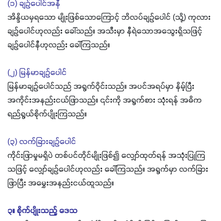
(၁) ချဉ်ပေါင်အနီ
အိန္ဒိယမှရသော မျိုးဖြစ်သောကြောင့် ဘိလပ်ချဉ်ပေါင် (သို့) ကုလား
ချဉ်ပေါင်ဟုလည်း ခေါ်သည်။ အသီးမှာ နီရဲသောအသွေးရှိသဖြင့်
ချဉ်ပေါင်နီဟုလည်း ခေါ်ကြသည်။
(၂) မြန်မာချဉ်ပေါင်
မြန်မာချဉ်ပေါင်သည် အရွက်ဝိုင်းသည်။ အပင်အရပ်မှာ နိမ့်ပြီး
အကိုင်းအနည်းငယ်ဖြာသည်။ ၎င်းကို အရွက်စား သုံးရန် အဓိက
ရည်ရွယ်စိုက်ပျိုးကြသည်။
(၃) လက်ခြားချဉ်ပေါင်
ကိုင်းဖြာမှုမရှိပဲ တစ်ပင်တိုင်မျိုးဖြစ်၍ လျှော်ထုတ်ရန် အသုံးပြုကြ
သဖြင့် လျှော်ချဉ်ပေါင်ဟုလည်း ခေါ်ကြသည်။ အရွက်မှာ လက်ခြား
ဖြာပြီး အမွှေးအနည်းငယ်ထူသည်။
၃။ စိုက်ပျိုးသည့် ဒေသ