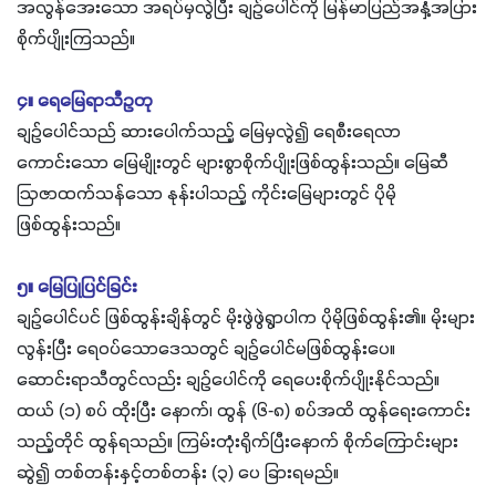
အလွန်အေးသော အရပ်မှလွဲပြီး ချဉ်ပေါင်ကို မြန်မာပြည်အနှံ့အပြား
စိုက်ပျိုးကြသည်။
၄။ ရေမြေရာသီဥတု
ချဉ်ပေါင်သည် ဆားပေါက်သည့် မြေမှလွဲ၍ ရေစီးရေလာ
ကောင်းသော မြေမျိုးတွင် များစွာစိုက်ပျိုးဖြစ်ထွန်းသည်။ မြေဆီ
ဩဇာထက်သန်သော နုန်းပါသည့် ကိုင်းမြေများတွင် ပိုမို
ဖြစ်ထွန်းသည်။
၅။ မြေပြုပြင်ခြင်း
ချဉ်ပေါင်ပင် ဖြစ်ထွန်းချိန်တွင် မိုးဖွဲဖွဲရွာပါက ပိုမိုဖြစ်ထွန်း၏။ မိုးများ
လွန်းပြီး ရေဝပ်သောဒေသတွင် ချဉ်ပေါင်မဖြစ်ထွန်းပေ။
ဆောင်းရာသီတွင်လည်း ချဉ်ပေါင်ကို ရေပေးစိုက်ပျိုးနိုင်သည်။
ထယ် (၁) စပ် ထိုးပြီး နောက်၊ ထွန် (၆-၈) စပ်အထိ ထွန်ရေးကောင်း
သည့်တိုင် ထွန်ရသည်။ ကြမ်းတုံးရိုက်ပြီးနောက် စိုက်ကြောင်းများ
ဆွဲ၍ တစ်တန်းနှင့်တစ်တန်း (၃) ပေ ခြားရမည်။