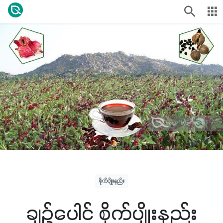
စိုက်ပျိုးနည်း
ချဉ်ပေါင် စိုက်ပျိုးနည်း