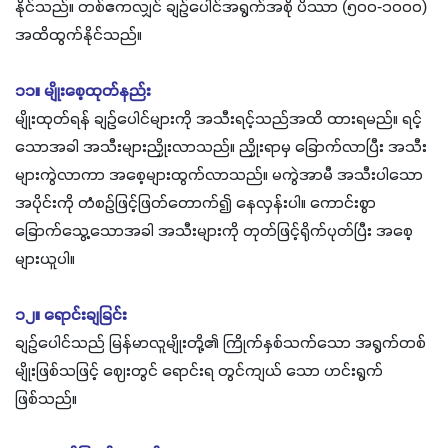
နိုင်သည်။ တစ်ဧကလျှင် ချဉ်ပေါင်အရွက်အစို ပိဿာ (၅၀၀-၁၀၀၀)
အထိထွက်နိုင်သည်။
၁၁။ မျိုးစေ့ထုတ်နည်း
မျိုးထုတ်ရန် ချဉ်ပေါင်များကို အသီးရင့်သည်အထိ ထားရမည်။ ရင့်
သောအခါ အသီးများညှိုးလာသည်။ ညှိုးရာမှ ခြောက်လာပြီး အသီး
များကွဲလာကာ အစေ့များထွက်လာသည်။ မကွဲအာမီ အသီးပါသော
အပိုင်းကို တံစဉ်ဖြင့်ဖြတ်တောက်၍ နေလှန်းပါ။ ကောင်းစွာ
ခြောက်သွေ့သောအခါ အသီးများကို တုတ်ဖြင့်ရိုက်ပုတ်ပြီး အစေ့
များယူပါ။
၁၂။ ရောင်းချခြင်း
ချဉ်ပေါင်သည် မြန်မာလူမျိုးတို့၏ ကြိုက်နှစ်သက်သော အရွက်တစ်
မျိုးဖြစ်သဖြင့် ဈေးတွင် ရောင်းရ တွင်ကျယ် သော ဟင်းရွက်
ဖြစ်သည်။