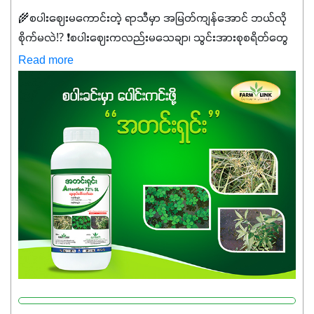
🌾စပါးဈေးမကောင်းတဲ့ ရာသီမှာ အမြတ်ကျန်အောင် ဘယ်လို
စိုက်မလဲ⁉️ ❗စပါးဈေးကလည်းမသေချာ၊ သွင်းအားစုစရိတ်တွေ
ကလည်း တက်နေတဲ့ဒီလိုအချိန်မှာ သွင်းအားစုဖိုးကို လျှော့ချပြီး
Read more
အထွက်နှုန်းကို ထိန်းထားနိုင်မှ ဦးကြီးတို့ အဆင်ပြေမှာနော် ✔️ဒါ
ကြောင့် ကိုယ်သုံးသမျှ ကိုယ့်အတွက်အကျိုးရစေမယ့်
အရည်အသွေးစိတ်ချရတဲ့ သွင်းအားစုပစ္စည်းတွေကိုပဲ ရွေးချယ်
သုံးသင့်ပါတယ်။