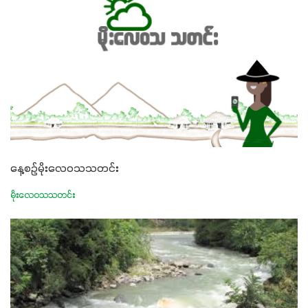
နေ့စဉ်မိုးလေဝသသတင်း
မိုးလေဝသသတင်း