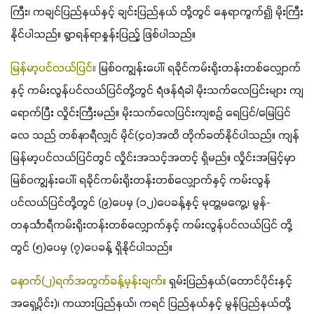
ကြီး၊ ကချင်ပြည်နယ်နှင့် ချင်းပြည်နယ် တို့တွင် နေရာကွက်၍ မိုးကြီး
နိုင်ပါသည်။ ရွာရန်ရာနှုန်းပြည့် ဖြစ်ပါသည်။
မြန်မာ့ပင်လယ်ပြင်။
 မြစ်ဝကျွန်းပေါ်၊ ရခိုင်ကမ်းရိုးတန်းတစ်လျှောက်
နှင့် ကမ်းလွန်ပင်လယ်ပြင်တို့တွင် ရံဖန်ရံခါ မိုးသက်လေပြင်းများ ကျ
ရောက်ပြီး လှိုင်းကြီးမည်။ မိုးသက်လေပြင်းကျစဉ် ရေပြင်/မြေပြင်
လေ သည် တစ်နာရီလျှင် မိုင်(၄၀)အထိ တိုက်ခတ်နိုင်ပါသည်။ ကျန်
မြန်မာ့ပင်လယ်ပြင်တွင် လှိုင်းအသင့်အတင့် ရှိမည်။ လှိုင်းအမြင့်မှာ 
မြစ်ဝကျွန်းပေါ်၊ ရခိုင်ကမ်းရိုးတန်းတစ်လျှောက်နှင့် ကမ်းလွန်
ပင်လယ်ပြင်တို့တွင် (၉)ပေမှ (၁၂)ပေခန့်နှင့် မုတ္တမကွေ့၊ မွန်-
တနင်္သာရီကမ်းရိုးတန်းတစ်လျှောက်နှင့် ကမ်းလွန်ပင်လယ်ပြင် တို့
တွင် (၅)ပေမှ (၇)ပေခန့် ရှိနိုင်ပါသည်။
နောက်(၂)ရက်အတွက်ခန့်မှန်းချက်။
 ရှမ်းပြည်နယ်(တောင်ပိုင်းနှင့် 
အရှေ့ပိုင်း)၊ ကယားပြည်နယ်၊ ကရင် ပြည်နယ်နှင့် မွန်ပြည်နယ်တို့