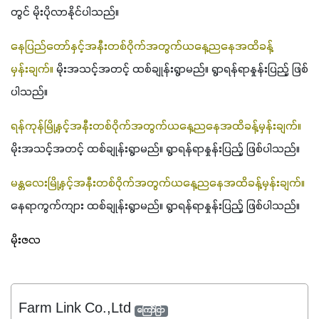
တွင် မိုးပိုလာနိုင်ပါသည်။ 
နေပြည်တော်နှင့်အနီးတစ်ဝိုက်အတွက်ယနေ့ညနေအထိခန့်
မှန်းချက်။
 မိုးအသင့်အတင့် ထစ်ချုန်းရွာမည်။ ရွာရန်ရာနှုန်းပြည့် ဖြစ်
ပါသည်။
ရန်ကုန်မြို့နှင့်အနီးတစ်ဝိုက်အတွက်ယနေ့ညနေအထိခန့်မှန်းချက်။ 
မိုးအသင့်အတင့် ထစ်ချုန်းရွာမည်။ ရွာရန်ရာနှုန်းပြည့် ဖြစ်ပါသည်။
မန္တလေးမြို့နှင့်အနီးတစ်ဝိုက်အတွက်ယနေ့ညနေအထိခန့်မှန်းချက်။ 
နေရာကွက်ကျား ထစ်ချုန်းရွာမည်။ ရွာရန်ရာနှုန်းပြည့် ဖြစ်ပါသည်။
မိုးဇလ
Farm Link Co.,Ltd
ကြော်ငြာ