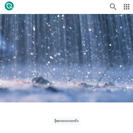
မိုးလေဝသသတင်း