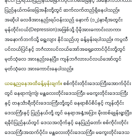
နိုင်ငံ၊ ဩရိဿပြည်နယ်မြောက်ပိုင်းကမ်းခြေနှင့် အနောက်ဘင်္ဂလား 
ပြည်နယ်ကမ်းခြေအနီးတို့တွင် ဆက်လက်တည်ရှိနေပါသည်။ 
အဆိုပါ လေဖိအားနည်းရပ်ဝန်းသည် နောက် (၁၂)နာရီအတွင်း 
မုန်တိုင်းငယ်(Depression)အဖြစ်သို့ ပိုမိုအားကောင်းလာကာ၊ 
အနောက်ဘက်သို့ ရွေ့လျား နိုင်သည်ဟု ခန့်မှန်းရပါသည်။ ကပ္ပလီ
ပင်လယ်ပြင်နှင့် ဘင်္ဂလားပင်လယ်အော်အရှေ့တောင်ပိုင်းတို့တွင် 
မုတ်သုံလေ အားနည်းနေပြီး၊ ကျန်ဘင်္ဂလားပင်လယ်အော်တွင် 
မုတ်သုံလေ အားကောင်းနေပါသည်။ 
ယနေ့ညနေအထိခန့်မှန်းချက်။
 စစ်ကိုင်းတိုင်းဒေသကြီးအောက်ပိုင်း
တွင် နေရာကျဲကျဲ၊ မန္တလေးတိုင်းဒေသကြီး၊ မကွေးတိုင်းဒေသကြီး
နှင့် တနင်္သာရီတိုင်းဒေသကြီးတို့တွင် နေရာစိပ်စိပ်နှင့် ကျန်တိုင်း
ဒေသကြီးနှင့် ပြည်နယ်တို့ တွင် နေရာအနှံ့အပြား မိုးထစ်ချုန်းရွာပြီး၊ 
ရခိုင်ပြည်နယ်တွင် ဒေသအလိုက်နှင့် နေပြည်တော်၊ စစ်ကိုင်းတိုင်း 
ဒေသကြီးအထက်ပိုင်း၊ မန္တလေးတိုင်းဒေသကြီး၊ မကွေးတိုင်းဒေသ