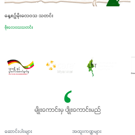
နေ့စဉ်မိုးလေဝသ သတင်း
မိုးလေဝသသတင်း
မျိုးကောင်းမှ ပျိုးကောင်းမည်
ဆောင်းပါးများ
အထူးကဏ္ဍများ