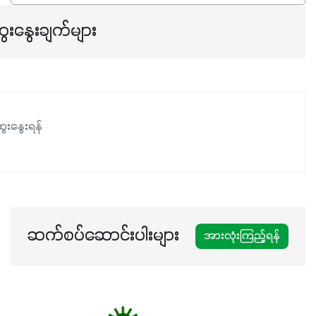
ေးနွေးချက်များ
ေးနွေးရန်
ဆက်စပ်ဆောင်းပါးများ
အားလုံးကြည့်ရန်