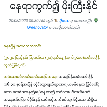
နေရာကွက်၍ မိုးကြီးနိုင်
20/08/2020 09:30 AM တွင်
မိုးဇလ
မှ ရေးသား ပြီး
Greenovator
မှ ပေးပို့ထားပါသည်။
နေ့စဉ်မိုးလေဝသသတင်း
(၂၀၂၀ ပြည့်နှစ်၊ ဩဂုတ်လ (၂၀)ရက်နေ့ နံနက်(၇:၀၀)နာရီအချိန် 
ထုတ်ပြန်ချက်)
ဘင်္ဂလားပင်လယ်အော်အ‌ခြေအနေ။
 ယနေ့မြန်မာစံတော်ချိန် 
(၀၆:၃၀)နာရီအချိန် တိုင်းထွာချက်များအရ ယမန်နေ့က ဖြစ်ပေါ်ခဲ့
သော လေဖိအားနည်းရပ်ဝန်းသည် ဘင်္ဂလားပင်လယ်အော်
အနောက်မြောက်ပိုင်းနှင့် ယင်းနှင့်ဆက်စပ်လျက်ရှိသော အိန္ဒိယ