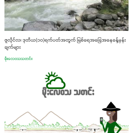
ဇူလိုင်လ၊ ဒုတိယ(၁၀)ရက်ပတ်အတွက် မြစ်ရေအခြေအနေခန့်မှန်း
ချက်များ
မိုးလေဝသသတင်း