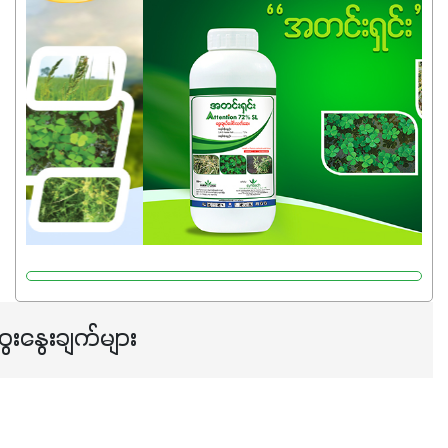
အရည်အသွေးစိတ်ချရတဲ့ သွင်းအားစုပစ္စည်းတွေကိုပဲ ရွေးချယ်
သုံးသင့်ပါတယ်။
ေးနွေးချက်များ