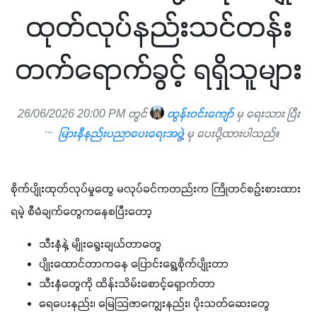
ထုတ်လုပ်နည်းသင်တန်း
တက်ရောက်ခွင့် ရရှိသူများ
26/06/2026 20:00 PM တွင်
ထွန်းဝင်းကျော်
မှ ရေးသား ပြီး
မြားနီနည်းပညာပေးရေးအဖွဲ့
မှ ပေးပို့ထားပါသည်။
စိုက်ပျိုးထုတ်လုပ်မှုတွေ မလုပ်ခင်ကတည်းက ကြိုတင်စဉ်းစားထား
ရမဲ့ စီမံချက်တွေကနေစပြီးတော့ 
သီးနှံနဲ့ မျိုးရွေးချယ်တာတွေ
ပျိုးထောင်တာကနေ ပြောင်းရွေ့စိုက်ပျိုးတာ
သီးနှံတွေကို ထိန်းသိမ်းစောင့်ရှောက်တာ
ရေပေးနည်း၊ မြေသြဇာကျွေးနည်း၊ ပိုးသတ်ဆေးတွေ