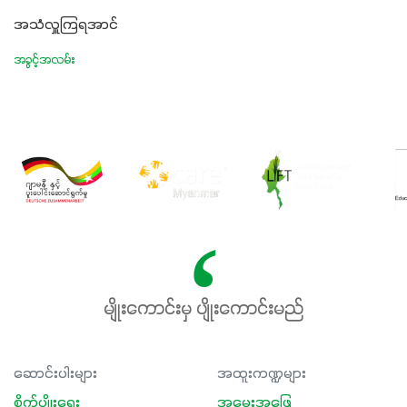
အသံလှူကြရအာင်
အခွင့်အလမ်း
မျိုးကောင်းမှ ပျိုးကောင်းမည်
ဆောင်းပါးများ
အထူးကဏ္ဍများ
စိုက်ပျိုးရေး
အမေးအဖြေ