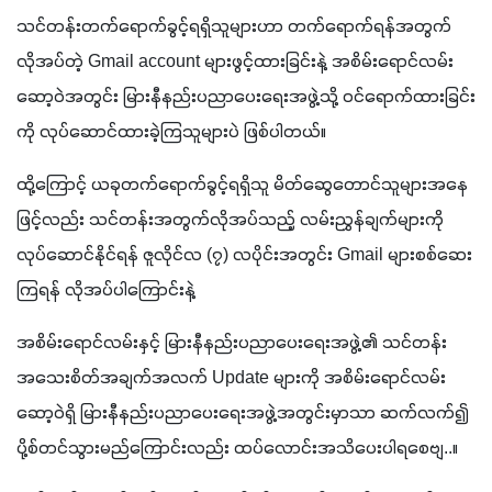
သင်တန်းတက်ရောက်ခွင့်ရရှိသူများဟာ တက်ရောက်ရန်အတွက် 
လိုအပ်တဲ့ Gmail account များဖွင့်ထားခြင်းနဲ့ အစိမ်းရောင်လမ်း
ဆော့ဝဲအတွင်း မြားနီနည်းပညာပေးရေးအဖွဲ့သို့ ဝင်ရောက်ထားခြင်း
ကို လုပ်ဆောင်ထားခဲ့ကြသူများပဲ ဖြစ်ပါတယ်။ 
ထို့ကြောင့် ယခုတက်ရောက်ခွင့်ရရှိသူ မိတ်ဆွေတောင်သူများအနေ
ဖြင့်လည်း သင်တန်းအတွက်လိုအပ်သည့် လမ်းညွှန်ချက်များကို
လုပ်ဆောင်နိုင်ရန် ဇူလိုင်လ (၇) လပိုင်းအတွင်း Gmail များစစ်ဆေး
ကြရန် လိုအပ်ပါကြောင်းနဲ့ 
အစိမ်းရောင်လမ်းနှင့် မြားနီနည်းပညာပေးရေးအဖွဲ့၏ သင်တန်း
အသေးစိတ်အချက်အလက် Update များကို အစိမ်းရောင်လမ်း
ဆော့ဝဲရှိ မြားနီနည်းပညာပေးရေးအဖွဲ့အတွင်းမှာသာ ဆက်လက်၍ 
ပို့စ်တင်သွားမည်ကြောင်းလည်း ထပ်လောင်းအသိပေးပါရစေဗျ..။