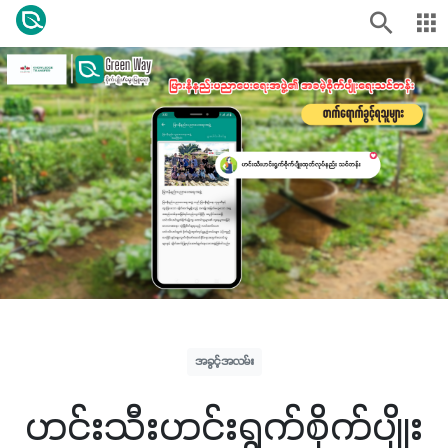
အခွင့်အလမ်း
ဟင်းသီးဟင်းရွက်စိုက်ပျိုး