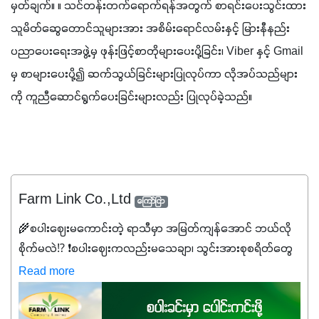
မှတ်ချက်။ ။ သင်တန်းတက်ရောက်ရန်အတွက် စာရင်းပေးသွင်းထား
သူမိတ်ဆွေတောင်သူများအား အစိမ်းရောင်လမ်းနှင့် မြားနီနည်း
ပညာပေးရေးအဖွဲ့မှ ဖုန်းဖြင့်စာတိုများပေးပို့ခြင်း၊ Viber နှင့် Gmail 
မှ စာများပေးပို့၍ ဆက်သွယ်ခြင်းများပြုလုပ်ကာ လိုအပ်သည်များ
ကို ကူညီဆောင်ရွက်ပေးခြင်းများလည်း ပြုလုပ်ခဲ့သည်။ 
Farm Link Co.,Ltd
ကြော်ငြာ
🌾စပါးဈေးမကောင်းတဲ့ ရာသီမှာ အမြတ်ကျန်အောင် ဘယ်လို
စိုက်မလဲ⁉️ ❗စပါးဈေးကလည်းမသေချာ၊ သွင်းအားစုစရိတ်တွေ
ကလည်း တက်နေတဲ့ဒီလိုအချိန်မှာ သွင်းအားစုဖိုးကို လျှော့ချပြီး
Read more
အထွက်နှုန်းကို ထိန်းထားနိုင်မှ ဦးကြီးတို့ အဆင်ပြေမှာနော် ✔️ဒါ
ကြောင့် ကိုယ်သုံးသမျှ ကိုယ့်အတွက်အကျိုးရစေမယ့်