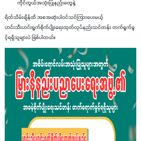
ကိုင်တွယ်အသုံးပြုနည်းတွေနဲ့
ရိတ်သိမ်းချိန်ထိ အစအဆုံးပါဝင်သင်ကြားပေးမယ့် 
ဟင်းသီးဟင်းရွက်စိုက်ပျိုးရေးထုတ်လုပ်နည်းသင်တန်း တက်ရွက်ခွ
င့်ရရှိသူများပဲ ဖြစ်ပါတယ်။ 