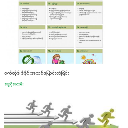
ဝက်ဆိုဒ် ဒီဇိုင်းအသစ်ပြောင်းလဲခြင်း
အခွင့်အလမ်း