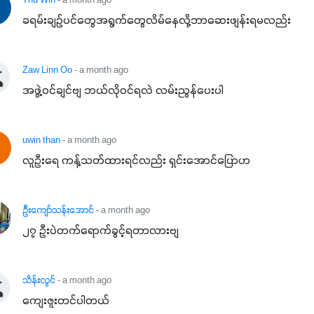
Thu Win
- a month ago
ခရမ်းချဉ်ပင်တွေအရွက်တွေလိမ်နေလို့ဘာဆေးဖျန်းရမလည်း
Zaw Linn Oo
- a month ago
အဖွဲ့၀င်ချင်ဗျ ဘယ်လို၀င်ရလဲ လမ်းညွန်ပေးပါ
uwin than
- a month ago
လူဦးရေ ကန့်သတ်ထားရင်လည်း ရှင်းအောင်ပြောဟ
ဦးကျော်သန်းအောင်
- a month ago
၂၇ ဦးပဲတက်ရောက်ခွင့်ရတာလားဗျ
သိန်းလွင်
- a month ago
ကျေးဇူးတင်ပါတယ်