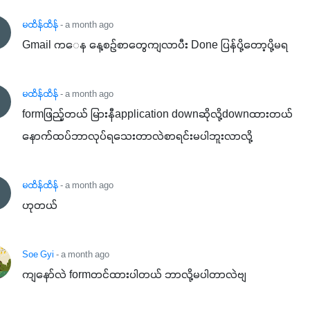
မထိန်ထိန်
- a month ago
Gmail က‌‌ေန နေ့စဉ်စာတွေကျလာပီး Done ပြန်ပို့တော့ပို့မရ
မထိန်ထိန်
- a month ago
formဖြည့်တယ် မြားနီapplication downဆိုလို့downထားတယ်
နောက်ထပ်ဘာလုပ်ရသေးတာလဲစာရင်းမပါဘူးလာလို့
မထိန်ထိန်
- a month ago
ဟုတယ်
Soe Gyi
- a month ago
ကျနော်လဲ formတင်ထားပါတယ် ဘာလို့မပါတာလဲဗျ