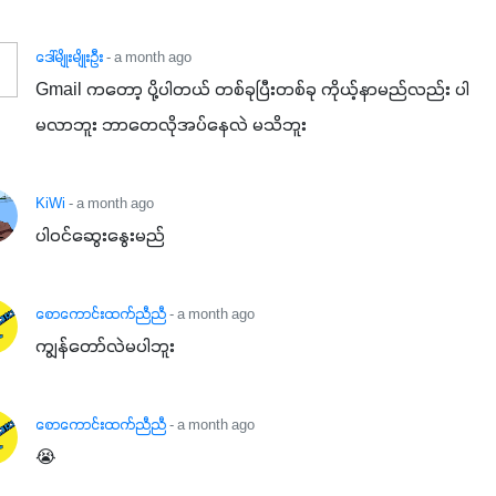
ဒေါ်မျိုးမျိုးဦး
- a month ago
Gmail ကတော့ ပို့ပါတယ် တစ်ခုပြီးတစ်ခု ကိုယ့်နာမည်လည်း ပါ
မလာဘူး ဘာတေလိုအပ်နေလဲ မသိဘူး
KiWi
- a month ago
ပါဝင်ဆွေးနွေးမည်
စောကောင်းထက်ညီညီ
- a month ago
ကျွန်တော်လဲမပါဘူး
စောကောင်းထက်ညီညီ
- a month ago
😭