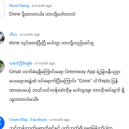
Myint Naing
- a month ago
Done ပို့ထားတယ်။ ဘာလို့မပါတာလဲ
သီဟ
- a month ago
done လုပ်ထားပြီးပြီ မပါဘူး ဘာလို့လည်းခင်ဗျ
အောင်ငြိမ်းချမ်း
- a month ago
Gmail လက်ခံရရှိကြောင်းရော Greenway App ရဲ့ မြားနီပညာ
ပေးရေးအဖွဲ့ထဲ ဝင်ရောက်ပြီးကြောင်း "Done" ပါ Reply ပြန်
ထားပေမယ့် ဘယ်သင်တန်းထဲကိုမှ မပါဘူးဗျ။ ဘာလိုအပ်ချက် ရှိ
သွားတာလဲမသိ။
Green Way - Facebook
- a month ago
သင်တန်းတက်ရောက်ခွင့်နှင့် ပတ်သက်၍ မေးမြန်းလိုပါက 