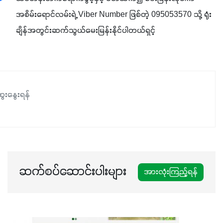
အစိမ်းရောင်လမ်းရဲ့ Viber Number ဖြစ်တဲ့ 095053570 သို့ ရုံး
ချိန်အတွင်းဆက်သွယ်မေးမြန်းနိုင်ပါတယ်ရှင့်
ေးနွေးရန်
ဆက်စပ်ဆောင်းပါးများ
အားလုံးကြည့်ရန်