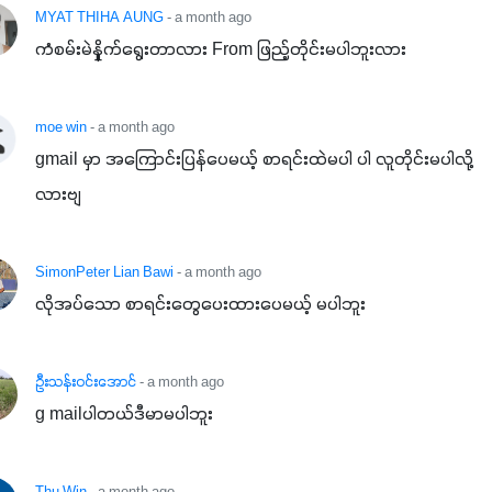
MYAT THIHA AUNG
- a month ago
ကံစမ်းမဲနှိုက်ရွေးတာလား From ဖြည့်တိုင်းမပါဘူးလား
moe win
- a month ago
gmail မှာ အကြောင်းပြန်ပေမယ့် စာရင်းထဲမပါ ပါ လူတိုင်းမပါလို့
လားဗျ
SimonPeter Lian Bawi
- a month ago
လိုအပ်သော စာရင်းတွေပေးထားပေမယ့် မပါဘူး
ဦးသန်းဝင်း​အောင်
- a month ago
g mailပါတယ်ဒီမာမပါဘူး