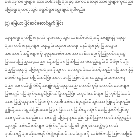
စမ်းကိုက်မြေများ၊ ဆားပေါက်မြေများနှင့် အက်စစ်ဆန်သောမြေများကိုလည်း
မြေရွေးချယ်ရာတွင် ရှောင်ရှားရွေးချယ်ရပါမည်။
(၃) မြေယာပြင်ဆင်ဆောင်ရွက်ခြင်း
နေရာရွေးချယ်ပြီးနောက် ၎င်းနေရာတွင် သစ်သီးပင်များစိုက်ပျိုးရန် နေရာ
များ၊ လမ်းနေရာများ၊ရေသွင်းရေပေးဝေရေး စနစ်များနှင့် ခြံအတွင်း
အဆောက်အဦးများကို နမူနာအစမ်းသဘော အစီအစဉ်ကိုကြိုတင်ရေးဆွဲ 
ပြင်ဆင်ကြည့်သင့်သည်။ ထို့အပြင် မြေဆီသြဇာ မထည့်သွင်းမီ မိမိစိုက်ပျိုး
မည့်ခြံနေရာမှ မြေနမူနာများကိုယူကာ ဓာတ်ခွဲစမ်းသပ်သင့်သည်။ မြေအား နှံနှံ
စပ်စပ် ထွန်ယက်ပြင်ဆင်ပြီးသဘာဝမြေသြဇာများ ထည့်သွင်းပေးထားရ
မည်။ အကယ်၍ မိမိစိုက်ပျိုးမည့်နေရာသည် တောင်ကုန်း၊တောင်စောင်းများ
ဖြစ်လျှင် မြေမျက်နှာသွင်ပြင်ပေါ်မူတည်ပြီး လှေခါးထစ်များ ပြုလုပ်ပြင်ဆင်
ကာမြေညှိထွန်ယက်ခြင်းကို လှေခါးထစ်တစ်ခုချင်းစီတွင်သာ ပြုလုပ်ရမည်။ 
ဤသို့ဆောင်ရွက်ခြင်းအားဖြင့် မြေအား မြေဆီလွှာတိုက်စားပြုန်းတီးခြင်းမှ 
ကာကွယ်ပေးသည်။ အကယ်၍ မြေနေရာသည်မြေဆီသြဇာ ထက်သန်မှုနည်း
နေလျှင် သစ်သီးပင်များ မစိုက်ပျိုးခင် မြေ၏ ရုပ်ဂုဏ်သတ္တိနှင့် ဓာတ်
ဂုဏ်သတ္တိများတိုးစေရန် ပဲမျိုးရင်းဝင် အပင်များကို သစ်စိမ်းမြေသြဇာအဖြစ် 