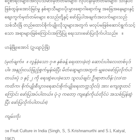
ငွေစာရင်းများ၊အလုပ်သမားမှတ်တမ်းများ၊ လုပ်ငန်းမှတ်တမ်းများ၊ သီးနှံပင်
ဖြစ်ထွန်းအောင်မြင်မှု နှစ်ရာသီများ၊ပိုးမွှားရောဂါရောက်မှု အခြေအနေများနှင့် 
စျေးကွက်မှတ်တမ်းများ စသည်တို့နှင့် ဖော်ပြပါအချက်အလက်များသည်
သစ်သီးခြံ တည်ထောင်စိုက်ပျိုးလိုသူများအတွက် မလုပ်မဖြစ်ဆောင်ရွက်သင့်
သော အရာများဖြစ်ကြောင်းအကြံပြု ရေးသားဖော်ပြလိုက်ပါသည်။   ။
ဟန်ဖြိုးအောင် (ဥယျာဉ်ခြံ)
(မှတ်ချက်။  ။ လွန်ခဲ့သော ၇-၈ နှစ်ခန့် ရေးထားခဲ့တဲ့ ဆောင်းပါးလေးတစ်ပုဒ်
ပါ။ အနည်းငယ်ဖြည့်စွက်မွန်းမံပြီး မိတ်ဆွေများအတွက် မျှဝေဖော်ပြလိုက်ပါ
တယ်။ပုံ ၁ နှင့် ၂ ကို ရေးဆွဲပေးခဲ့သော သူငယ်ချင်း ဦးရာဇာဟိန်း (လ/ထ 
ကထိက၊ စိုက်ပျိုးစီးပွား၊ရေဆင်းစိုက်ပျိုးရေးတက္ကသိုလ်) အား ကျေးဇူးတင်
ကြောင်း ဖော်ပြအပ်ပါတယ်။ ပုံ-၃ ကတော့ ကျနော်ကိုယ်တိုင်ပဲ အသစ်ပြန်ဆွဲ
ပြီး ဖော်ပြလိုက်ပါတယ်။)
ကျမ်းကိုး
၁။ Fruit Culture in India (Singh, S, S.Krishnamurthi and S.L Katyal, 
1967)