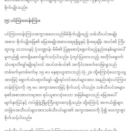
စိုက်ပျိုးသည်။
(၅) ပင်ကြားတန်းကြား
ပင်ကြားတန်းကြားအကွာအဝေးသည်မိမိစိုက်ပျိုးမည့် သစ်သီးပင်အမျိုး
အစား၊ စိုက်ပျိုးမြေ၏ မြေအမျိုးအစား၊ရေရရှိမှုနှင့် မိုးရေချိန်၊ အပင်၏ ကြီး
ထွားမှု သဘာဝနှင့် ပုံသဏ္ဌာန်၊ မိမိ၏ ပြုစုစောင့်ရှောက်မည့်နည်းစနစ်များပေါ် 
မူတည်၍ ထားရှိဆောင်ရွက်သင့်ပါသည်။ ပုံတွင်ပြထားသည့် အတိုင်းရှောက်
သံပရာလိမ္မော်မျိုးရင်းဝင် အပင်တစ်ပင်၏ အကိုင်းအခက်ဝေဖြာမှုသည် 
တစ်ဖက်မှတစ်ဖက်မှ ၁၅ ပေ နေရာယူထားသည် (ပုံ-၂)။ ထို့ကြောင့်ယေဘူယျ
အားဖြင့် ရှောက်သံပရာလိမ္မော် မျိုးရင်းဝင်အပင်များအား အနည်းဆုံးပင်ကြား
တန်းကြားကို ၁၅ ပေ အကွာအဝေးဖြင့် စိုက်သင့် ပါသည်။ သစ်သီးပင်အများ
စု၏အစာအာဟာရအား စုပ်ယူစားသုံးသော အမြစ်များသည် မြေအပေါ်
မျက်နှာပြင်နှင့် ကပ်၍ဖွံ့ဖြိုးကြီးထွားလေ့ရှိသည်။ ထို့ကြောင့် အကယ်၍များ 
တခြားအသီးပင်များအားသစ်သီးပင်များ၏ အကွာအဝေးကို ပို၍ ဝေးကွာစွာ 
စိုက်သင့်ပါသည်။
သစ်သီးပင်များ၏ပင်ကြားတန်းကြားအကွာအဝေးမှာ သစ်သီးပင်အမျိုး