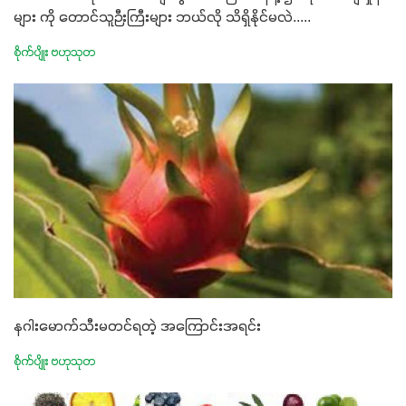
များ ကို တောင်သူဉီးကြီးများ ဘယ်လို သိရှိနိုင်မလဲ.....
စိုက်ပျိုး ဗဟုသုတ
နဂါးမောက်သီးမတင်ရတဲ့ အကြောင်းအရင်း
စိုက်ပျိုး ဗဟုသုတ