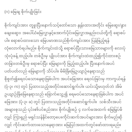
(ဂ) မြေချ စိုက်ပျိုးခြင်း
စိုက်ကျင်းအား တူူးပြီးနောက်သင့်တော်သော နှုန်းထားအတိုင်း မြေဆွေး/နွား
ချေးဆွေး၊ အပေါ်ယံမြေလွှာနှင့်အောက်ပိုင်းမြေလွှာအနည်းငယ်တို့ကို ရောစပ်
ပါ။ ရောစပ်ထားသော မြေပမာဏသည်စိုက်ကျင်းအား ပြန်ဖြည့်ရန် 
လုံလောက်ရပါမည်။ စိုက်ကျင်းထဲသို့ ရောစပ်ပြီးသားမြေသားများကို လေးပုံ 
သုံးပုံခန့် ထည့်ပါ။ တစ်ဦးမှ ပျိုးပင်အား စိုက်ကျင်းထဲထည့်၍ကိုင်ထားစဉ် 
တခြားတစ်ဦးမှ ရောစပ်ပြီး မြေများကို ဖြည့်ထည့်ပါ။ ပြီးနောက်အပင်
ပတ်ပတ်လည် မြေများကို သိပ်ပါ။ မိမိခြံမြေဥယျာဉ်နေရာသည် 
စိုစွတ်၍ရေဝပ်သောနေရာဖြစ်ပါက အပင်ခြေအား ရေဝပ်ခြင်းမှ ကာကွယ်ရန် 
(ပုံ-၃၊ က) တွင် ပြထားသည့်အတိုင်းဆောင်ရွက်ပါ။ ယင်းသို့မဟုတ်ဘဲ အိမ်
ဥယျာဉ်ခြံမြေနေရာသည် ခြောက်သွေ့၍ ရေမဝပ်သောနေရာဖြစ်ပါက အပင်
ခြေအား (ပုံ-၃၊ ခ) တွင် ပြထားသည့်အတိုင်းဆောင်ရွက်ပါ။  သစ်သီးအပင်
အများစုသည် ၎င်း၏ပင်စည်အား စိုက်ပျိုးစဉ် ၄ လက်မအထက် မြေမြှပ်မိ
လျှင် ကြာရှည် မရှင်သန်နိုင်တော့ပေ။ကိုင်းဆက်အပင်များအား စိုက်မည်ဆို
လျှင် ကိုင်းဆက်ထားသောနေရာအား မြေပြင်အထက်တွင်ဖော်ထားရမည်။ 