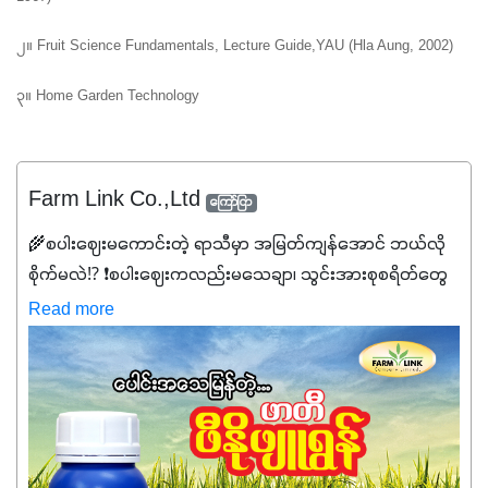
၂။ Fruit Science Fundamentals, Lecture Guide,YAU (Hla Aung, 2002)
၃။ Home Garden Technology
Farm Link Co.,Ltd
ကြော်ငြာ
🌾စပါးဈေးမကောင်းတဲ့ ရာသီမှာ အမြတ်ကျန်အောင် ဘယ်လို
စိုက်မလဲ⁉️ ❗စပါးဈေးကလည်းမသေချာ၊ သွင်းအားစုစရိတ်တွေ
ကလည်း တက်နေတဲ့ဒီလိုအချိန်မှာ သွင်းအားစုဖိုးကို လျှော့ချပြီး
Read more
အထွက်နှုန်းကို ထိန်းထားနိုင်မှ ဦးကြီးတို့ အဆင်ပြေမှာနော် ✔️ဒါ
ကြောင့် ကိုယ်သုံးသမျှ ကိုယ့်အတွက်အကျိုးရစေမယ့်
အရည်အသွေးစိတ်ချရတဲ့ သွင်းအားစုပစ္စည်းတွေကိုပဲ ရွေးချယ်
သုံးသင့်ပါတယ်။