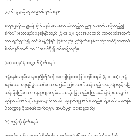
(ဂ) ငါးပွင့်ဆိုင်ပုံသဏ္ဌာန် စိုက်စနစ်
စတုရန်းပုံသဏ္ဌာန် စိုက်စနစ်အားအလယ်တည့်တည့်မှ တစ်ပင်အပိုထည့်၍ 
စိုက်ပျိုးသောနည်းစနစ်ဖြစ်သည် (ပုံ-၁၊ ဂ)။ ၎င်းအပင်သည် ကာလတိုအတွက်
သာ ရည်ရွယ်၍ ထပ်မံဖြည့်ခြင်းဖြစ်သည်။ ဤစိုက်စနစ်သည်စတုဂံပုံသဏ္ဌာန် 
စိုက်စနစ်ထက် ၁၀ %အပင်ပို၍ ဝင်ဆန့်သည်။
(ဃ) ဆဌဂံပုံသဏ္ဌာန် စိုက်စနစ်
ဤစနစ်သည်သုံးနားညီတြိဂံကို အခြေပြုထားခြင်းဖြစ်သည် (ပုံ-၁၊ ဃ)။ ဤ
စနစ်အား ရေရရှိမှုကောင်းသောမြေဆီသြဇာထက်သန်သည့် နေရာများနှင့် မြေ
တန်းဖိုးကြီးသော နေရာများတွင်သာအသုံးပြုသည်။ ကြားသီးနှံများအတွက် 
ထွန်ယက်စိုက်ပျိုးရန်အတွက် ထယ်၊ ထွန်ဝင်ရန်ခက်ခဲသည်။ သို့သော် စတုရန်း 
ပုံသဏ္ဌာန် စိုက်စနစ်ထက်၁၅% အပင်ပို၍ ဝင်ဆန့်သည်။
(င) ကွန်တို စိုက်စနစ်
တောင်စောင်းများတွင် စိုက်ပျိုးရာတွင်အသုံးပြုသည်။ ကွန်တိုအလိုက် 