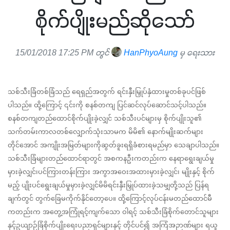
စိုက်ပျိုးမည်ဆိုသော်
15/01/2018 17:25 PM တွင်
HanPhyoAung
မှ ရေးသား
သစ်သီးခြံတစ်ခြံသည် ရေရှည်အတွက် ရင်းနှီးမြှုပ်နှံထားမှုတစ်ခုပင်ဖြစ်
ပါသည်။ ထို့ကြောင့် ၎င်းကို စနစ်တကျ ပြင်ဆင်လုပ်ဆောင်သင့်ပါသည်။
စနစ်တကျတည်ထောင်စိုက်ပျိုးခဲ့လျှင် သစ်သီးပင်များမှ စိုက်ပျိုးသူ၏ 
သက်တမ်းကာလတစ်လျှောက်သုံးသာမက မိမိ၏ နောက်မျိုးဆက်များ
တိုင်အောင် အကျိုးအမြတ်များကိုဆွတ်ခူးရရှိခံစားရမည်မှာ သေချာပါသည်။ 
သစ်သီးခြံများတည်ထောင်ရာတွင် အစကနဦးကတည်းက နေရာရွေးချယ်မှု
မှားခဲ့လျှင်၊ပင်ကြားတန်းကြား အကွာအဝေးအထားမှားခဲ့လျှင်၊ မျိုးနှင့် စိုက်
မည့် ပျိုးပင်ရွေးချယ်မှုမှားခဲ့လျှင်မိမိရင်းနှီးမြှုပ်ထားခဲ့သမျှတို့သည် ပြန်ရ
ချက်တွင် တွက်ခြေမကိုက်နိုင်တော့ပေ။ ထို့ကြောင့်လုပ်ငန်းမတည်ထောင်မီ
ကတည်းက အတွေ့အကြုံရင့်ကျက်သော ဝါရင့် သစ်သီးခြံစိုက်တောင်သူများ
နှင့်ဥယျာဉ်ခြံစိုက်ပျိုးရေးပညာရှင်များနှင့် တိုင်ပင်၍ အကြံအဉာဏ်များ ရယူ