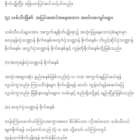
စိုက်ပျိုးပြီး မြေယာပြင်ဆင်သင့်ပါသည်။
(၄) သစ်သီးခြံ၏  အပြင်အဆင်အနေအထား အခင်းအကျင်းများ
သစ်သီးပင်များအား အကွက်ချစိုက်ပျိုးရာ၌ အသုံးပြုနေသောပုံစံများမှာ 
စတုရန်းပုံသဏ္ဌာန် စိုက်စနစ်၊စတုဂံပုံသဏ္ဌာန် စိုက်စနစ်၊ ငါးပွင့်ဆိုင်ပုံသဏ္ဌာန် 
စိုက်စနစ်၊ ဆဌဂံပုံသဏ္ဌာန် စိုက်စနစ်နှင့် ကွန်တိုစိုက်စနစ်တို့ဖြစ်သည်။
(က)စတုရန်းပုံသဏ္ဌာန် စိုက်စနစ်
အသုံးအများဆုံး နည်းစနစ်ဖြစ်သည်(ပုံ-၁၊ က)။ အကွက်ချပြင်ဆင်ရန် 
လွယ်ကူသည်။ ကြားသီးနှံများ စိုက်ပျိုးရန် ထယ်၊ ထွန်ဝင်ရန်အဆင်ပြေ 
လွယ်ကူသည်။ ခြံနီးနားချင်းများ၊ လမ်းနှင့် စည်းရိုးတို့နှင့် မျဉ်းပြိုင်ဖြစ်သည်။
(ခ) စတုဂံပုံသဏ္ဌာန် စိုက်စနစ်
တန်းကြားထက်ပင်ကြားအကွာအဝေး စိပ်စိပ်သာ လိုအပ်သော သစ်သီးပင်
များစိုက်ရန် သင့်တော်သည် (ပုံ-၁၊ ခ)။ သို့သော် ပင်ကြားတွင်
ထွန်ယက်စိုက်ပျိုးရန် ခက်ခဲနိုင်သည်။