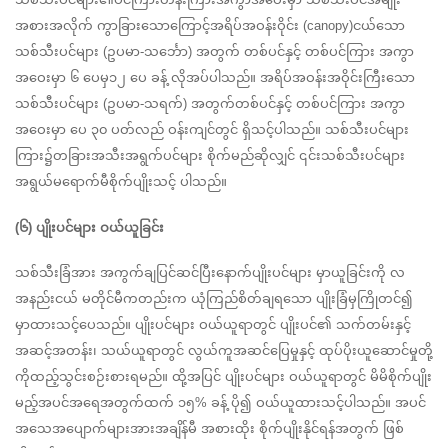
အစားအလိုက် ကွာခြားသောကြောင့်အရိပ်အဝန်းဝိုင်း (canopy)ငယ်သော 
သစ်သီးပင်များ (ဥပမာ-သင်္ဘော) အတွက် တစ်ပင်နှင့် တစ်ပင်ကြား အကွာ
အဝေးမှာ ၆ ပေမှ၁၂ ပေ ခန့် လိုအပ်ပါသည်။ အရိပ်အဝန်းအဝိုင်းကြီးသော 
သစ်သီးပင်များ (ဥပမာ-သရက်) အတွက်တစ်ပင်နှင့် တစ်ပင်ကြား အကွာ
အဝေးမှာ ပေ ၃၀ ပတ်လည် ဝန်းကျင်တွင် ရှိသင့်ပါသည်။ သစ်သီးပင်များ
ကြား၌တခြားအသီးအရွက်ပင်များ စိုက်မည်ဆိုလျှင် ၎င်းသစ်သီးပင်များ 
အရွယ်မရောက်မီစိုက်ပျိုးသင့် ပါသည်။
(၆) ပျိုးပင်များ ဝယ်ယူခြင်း
သစ်သီးခြံအား အကွက်ချပြင်ဆင်ပြီးနောက်ပျိုးပင်များ မှာယူခြင်းကို လ
အနည်းငယ် မတိုင်မီကတည်းက ယုံကြည်စိတ်ချရသော ပျိုးခြံမှကြိုတင်၍ 
မှာထားသင့်ပေသည်။ ပျိုးပင်များ ဝယ်ယူရာတွင် ပျိုးပင်၏ သက်တမ်းနှင့် 
အဆင့်အတန်း၊ သယ်ယူရာတွင် လွယ်ကူအဆင်ပြေမှုနှင့် ထုပ်ပိုးယူဆောင်မှုတို့
ကိုထည့်သွင်းစဉ်းစားရမည်။ ထို့အပြင် ပျိုးပင်များ ဝယ်ယူရာတွင် မိမိစိုက်ပျိုး
မည့်အပင်အရေအတွက်ထက် ၁၅% ခန့် ပို၍ ဝယ်ယူထားသင့်ပါသည်။ အပင်
အသေအပျောက်များအားအချိန်မီ အစားထိုး စိုက်ပျိုးနိုင်ရန်အတွက် ဖြစ်