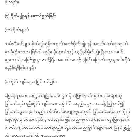
ပါသည်။
(၇) စိုက်ပျိုးရန် ဆောင်ရွက်ခြင်း
(က) စိုက်ရာသီ
သစ်သီးပင်များ စိုက်ပျိုးရန်အတွက်စတင်စိုက်ပျိုးရန် အသင့်တော်ဆုံးရာသီ
မှာ မိုးဦးကာလ ဖြစ်ပါသည်။ မိုးရာသီကုန်သည်နှင့်စိုက်ပျိုးပြီးသားအပင်
များသည် အမြစ်စွဲသွားသင့်ပြီး အတော်အသင့် ပူပြင်းခြောက်သွေ့မှုဒဏ်ကိုခံ
နေနိုင်ရန်ဖြစ်သည်။
(ခ) စိုက်ကျင်းများ ပြင်ဆင်ခြင်း
မြေနေရာအား အကွက်ချပြင်ဆင်ပန္နက်ရိုက်ပြီးနောက် စိုက်ကျင်းများကို 
ပြင်ဆင်ရပါမည်။စိုက်ကျင်းအား မစိုက်မီ အနည်းဆုံး ၁ လခန့် ကြိုတင်၍ 
ပြင်ဆင်တူးသင့်ပါသည်။သစ်သီးပင်အများစုအတွက် ပြင်ဆင်သင့်သော စိုက်
ကျင်းမှာ ၃ ပေအကျယ် ၃ ပေအနက်ဖြစ်သည်။စိုက်ကျင်းအား တူးပြီးနောက် 
၁ ပတ်ခန့် လေသလပ်ခံထားရမည်။ သို့သော်လည်းစိုက်ကျင်းအား ပြန်မဖြည့်
ဘဲ ကာလအတန်ကြာ မထားသင့်ပေ။