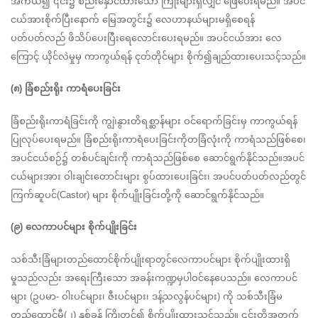
အကယ်၍ ၎င်း၌ စည်းနှောင်ထားသော ကြိုးများရှိလျှင် ဖြေပေးရမည်။ အပင်
ငယ်အားစိုက်ပြီးနောက် မြေအတွင်း၌ လေဟာနယ်များမရှိစေရန် 
ပတ်ပတ်လည် ဖိသိပ်ပေးပြီးရေလောင်းပေးရမည်။ အပင်ငယ်အား လေ
ကြောင့် ယိုင်လဲမှုမှ ကာကွယ်ရန် ငုတ်တိုင်များ စိုက်၍ချည်ထားပေးသင့်သည်။
(၈) ခြံစည်းရိုး ကာရံပေးခြင်း
ခြံစည်းရိုးကာရံခြင်းကို ကျွဲ၊နွားတိရစ္ဆာန်များ ဝင်ရောက်ခြင်းမှ ကာကွယ်ရန် 
ပြုလုပ်ပေးရမည်။ ခြံစည်းရိုးကာရံပေးခြင်းကိုတခြံလုံးကို ကာရံသည်ဖြစ်စေ၊ 
အပင်ငယ်စဉ်၌ တစ်ပင်ချင်းကို ကာရံသည်ဖြစ်စေ ဆောင်ရွက်နိုင်သည်။အပင်
ငယ်များအား ဝါးချင်းတောင်းများ စွပ်ထားပေးခြင်း၊ အပင်ပတ်ပတ်လည်တွင် 
ကြက်ဆူပင်(Castor) များ စိုက်ပျိုးခြင်းတို့ကို ဆောင်ရွက်နိုင်သည်။
(၉) လေကာပင်များ စိုက်ပျိုးခြင်း        
သစ်သီးခြံများတည်ထောင်စိုက်ပျိုးရာတွင်လေကာပင်များ စိုက်ပျိုးထားရှိ
မှုသည်လည်း အရေးကြီးသော အခန်းကဏ္ဍမှပါဝင်နေပေသည်။ လေကာပင်
များ (ဥပမာ- ဝါးပင်များ၊ ဇီးပင်များ၊ ဒန့်သလွန်ပင်များ) ကို သစ်သီးခြံမ
တည်ထောင်မီ(၂) နှစ်ခန့် ကြိုတင်၍ စိုက်ပျိုးထားသင့်သည်။ ၎င်းတို့အတွက်