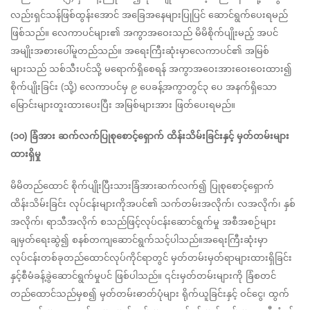
လည်းရှင်သန်ဖြစ်ထွန်းအောင် အခြေအနေများပြုပြင် ဆောင်ရွက်ပေးရမည်
ဖြစ်သည်။ လေကာပင်များ၏ အကွာအဝေးသည် မိမိစိုက်ပျိုးမည့် အပင်
အမျိုးအစားပေါ်မူတည်သည်။ အရေးကြီးဆုံးမှာလေကာပင်၏ အမြစ်
များသည် သစ်သီးပင်သို့ မရောက်ရှိစေရန် အကွာအဝေးအားဝေးဝေးထား၍ 
စိုက်ပျိုးခြင်း (သို့) လေကာပင်မှ ၉ ပေခန့်အကွာတွင်၃ ပေ အနက်ရှိသော 
မြောင်းများတူးထားပေးပြီး အမြစ်များအား ဖြတ်ပေးရမည်။
(၁၀) ခြံအား ဆက်လက်ပြုစုစောင့်ရှောက် ထိန်းသိမ်းခြင်းနှင့် မှတ်တမ်းများ
ထားရှိမှု
မိမိတည်ထောင် စိုက်ပျိုးပြီးသားခြံအားဆက်လက်၍ ပြုစုစောင့်ရှောက်
ထိန်းသိမ်းခြင်း လုပ်ငန်းများကိုအပင်၏ သက်တမ်းအလိုက်၊ လအလိုက်၊ နှစ်
အလိုက်၊ ရာသီအလိုက် စသည်ဖြင့်လုပ်ငန်းဆောင်ရွက်မှု အစီအစဉ်များ 
ချမှတ်ရေးဆွဲ၍ စနစ်တကျဆောင်ရွက်သင့်ပါသည်။အရေးကြီးဆုံးမှာ 
လုပ်ငန်းတစ်ခုတည်ထောင်လုပ်ကိုင်ရာတွင် မှတ်တမ်းမှတ်ရာများထားရှိခြင်း
နှင့်စီမံခန့်ခွဲဆောင်ရွက်မှုပင် ဖြစ်ပါသည်။ ၎င်းမှတ်တမ်းများကို ခြံစတင်
တည်ထောင်သည်မှစ၍ မှတ်တမ်းဓာတ်ပုံများ ရိုက်ယူခြင်းနှင့် ဝင်ငွေ၊ ထွက်