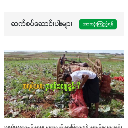
ဆက်စပ်ဆောင်းပါးများ
အားလုံးကြည့်ရန်
လယ်ယာအလုပ်သမား စျေးကွက်အခြေအနေနဲ့ ဌားရမ်းခ စျေးနှုန်း