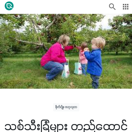
စိုက်ပျိုး ဗဟုသုတ
သစ်သီးခြံများ တည်ထောင်