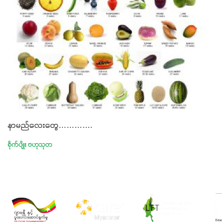
နာမည်လေးတွေ………….
စိုက်ပျိုး ဗဟုသုတ