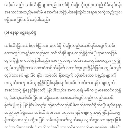
သင့်ပါသည်။ သစ်သီးခြံများတည်ထောင်စိုက်ပျိုးလိုသူများသည် မိမိလုပ်ငန်း 
အကောင်အထည်မဖော်မီ အောက်ဖော်ပြပါအကြောင်းအရာများကိုထည့်သွင်း 
စဉ်းစားပြင်ဆင် သင့်ပါသည်။
(၁) နေရာ ရွေးချယ်မှု
သစ်သီးခြံအသစ်တစ်ခြံအား စတင်စိုက်ပျိုးတည်ထောင်ရန်အတွက်ယင်း
ဒေသတွင် ကနဦးကတည်းက သစ်သီးခြံများ တည်ရှိစိုက်ပျိုးရာဒေသဖြစ်
လျှင် ပို၍ ကောင်းမွန်ပါသည်။ အကြောင်းမှာ ယင်းဒေသတွင်အတွေ့အကြုံရှိ 
ကျွမ်းကျင်ပြီးသား ဒေသခံသစ်သီးစိုက် တောင်သူများရှိနိုင်ခြင်း၊ ကျွမ်းကျင်
လုပ်သားပေါများနိုင်ခြင်း၊ သစ်သီးခြံအတွက် လိုအပ်သော ပစ္စည်းများကို 
အလွယ်တကူဝယ်ယူရရှိနိုင်ခြင်းနှင့်ရောင်းဝယ်ဖောက်ကားရန် စျေးကွက်
အဆင်သင့် ရှိနေနိုင်ခြင်းတို့ ဖြစ်ပါသည်။ အကယ်၍ မိမိက စွမ်းဆောင်ရည်ရှိ
လျှင်တော့သစ်သီးခြံများ မရှိသောဒေသအသစ်တွင်လည်း တည်ထောင် 
စိုက်ပျိုးရန် ဖြစ်နိုင်ပါသည်။ သို့သော်လည်းမိမိတည်ထောင်စိုက်ပျိုးမည့်နေရာ
သည် ထွက်ရှိသော သစ်သီးများအား ရောင်းချရန် စျေးကွက်နှင့်ဖြစ်နိုင်သမျှ 
နီးသင့်ပေသည်။ ထို့အပြင် လမ်းပန်းဆက်သွယ်ရေး လွယ်ကူသောနေရာ ဖြစ်
သင့်သည်။၎င်းအပြင် ထည့်သွင်းစဉ်းစားသင့်သေးသည်မှာ ရေရရှိမှု၊ မြေနှင့်