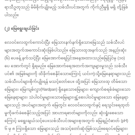
ရာသီဥတုသည် မိမိစိုက်ပျိုးမည့် သစ်သီးပင်အတွက် ကိုက်ညီမှုရှိ မရှိ တို့ဖြစ်
ပါသည်။
(၂) မြေရွေးချယ်ခြင်း
လေဝင်လေထွက်ကောင်းပြီး မြေသားနက်နက်ရှိသောမြေသည် သစ်သီးပင်
များအတွက်အကောင်းဆုံးဖြစ်ပါသည်။ မြေသားထုအနက်သည် အနည်းဆုံး 
(၆) ပေခန့် နက်သင့်ပြီး မြေအောက်ရေပြင်အနေအထားသည်မြေပြင်မှ (၁၀) 
ပေ အောက်တွင် ရှိရမည်။ မြေအောက်ရေအတက်အကျများမှုသည် သစ်သီး
ပင်၏ အမြစ်များကို ထိခိုက်စေနိုင်သောကြောင့် ယင်းကဲ့သို့မြေနေရာများသည် 
သစ်သီးပင်များစိုက်ပျိုးရန် မသင့်တော်ပေ။ ထို့အပြင် မြေသားထု တိမ်သော
မြေများ၊ မြေကျစ်လွှာ(Hardpan) ရှိနေသောမြေများ၊ ကျောက်စရစ်ခဲများသော 
မြေနေရာများ၊ သဲပါဝင်မှုများသောမြေများ၊ရွှံ့စေးပါဝင်မှုများသော မြေနေရာ
များသည် အပင်များအတွက် မြေတွင်း လေဝင်လေထွက်နှင့် ရေသွင်းရေထုတ်
မှုကိုခက်ခဲစေနိုင်သည့်အပြင် အာဟာရဓာတ်များကိုလည်း ဆုံးရှုံးစေသော
ကြောင့် မရွေးချယ်သင့်ပေ။သစ်သီးပင်အများစုအတွက် မြေချဉ်ငံဓာတ် (pH) 
၆ မှ ၈ ကြားရှိသော မြေများသည် အသင့်တော်ဆုံးဖြစ်သည်။ရေဝပ်မြေများ၊ 