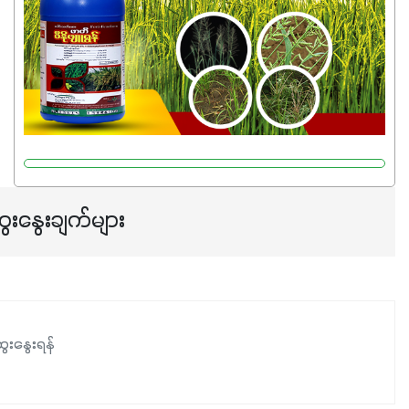
ေးနွေးချက်များ
ေးနွေးရန်