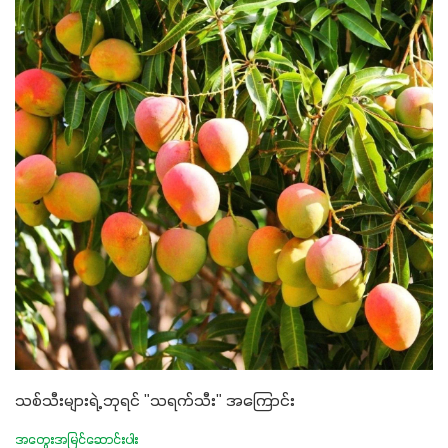
သစ်သီးများရဲ့ ဘုရင် "သရက်သီး" အကြောင်း
အတွေးအမြင်ဆောင်းပါး