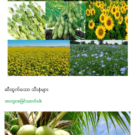
ဆီထွက်သော သီးနှံများ
အတွေးအမြင်ဆောင်းပါး