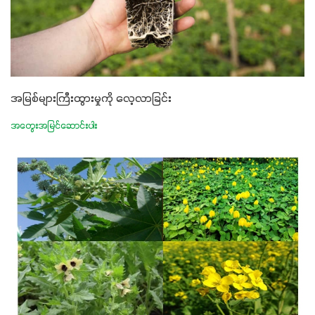
အမြစ်များကြီးထွားမှုကို လေ့လာခြင်း
အတွေးအမြင်ဆောင်းပါး