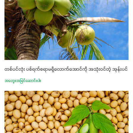
တစ်ပင်လုံး ပစ်ရက်စရာမရှိလောက်အောင်ကို အသုံးဝင်တဲ့ အုန်းပင်
အတွေးအမြင်ဆောင်းပါး