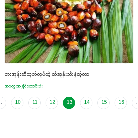
စားအုန်းဆီထုတ်လုပ်တဲ့ ဆီအုန်းသီးနှံဆိုတာ
အတွေးအမြင်ဆောင်းပါး
..
10
11
12
13
14
15
16
.