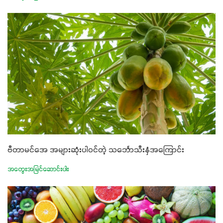
ဗီတာမင်အေ အများဆုံးပါဝင်တဲ့ သင်္ဘောသီးနှံအကြောင်း
အတွေးအမြင်ဆောင်းပါး