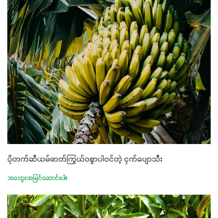
ပိုတက်ဆီယမ်ဓာတ်ကြွယ်ဝစွာပါဝင်တဲ့ ငှက်ပျောသီး
အတွေးအမြင်ဆောင်းပါး