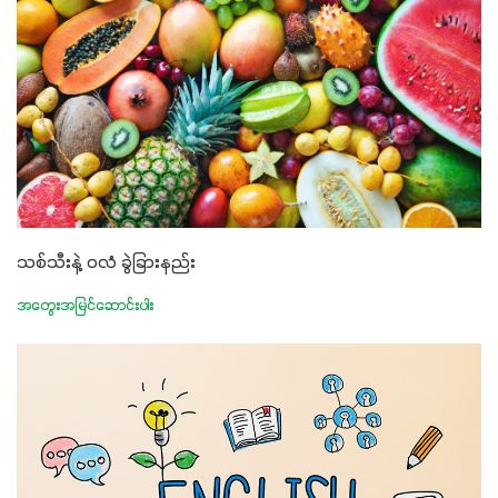
သစ်သီးနဲ့ ဝလံ ခွဲခြားနည်း
အတွေးအမြင်ဆောင်းပါး