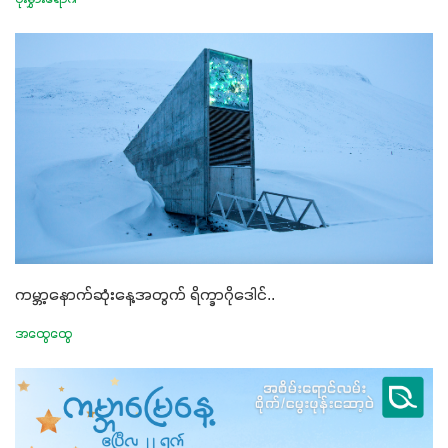
ကမ္ဘာ့နောက်ဆုံးနေ့အတွက် ရိက္ခာဂိုဒေါင်..
အထွေထွေ