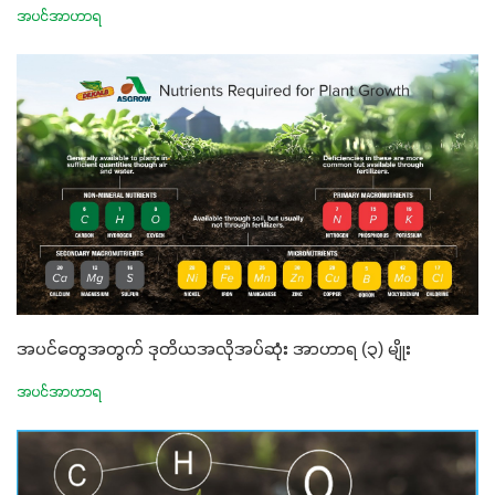
အပင်အာဟာရ
အပင်တွေအတွက် ဒုတိယအလိုအပ်ဆုံး အာဟာရ (၃) မျိုး
အပင်အာဟာရ