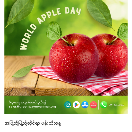
အပြည်ပြည်ဆိုင်ရာ ပန်းသီးနေ့