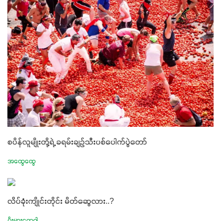
စပိန်လူမျိုးတို့ရဲ့ ခရမ်းချဉ်သီးပစ်ပေါက်ပွဲတော်
အထွေထွေ
လိပ်ခုံးကျိုင်းတိုင်း မိတ်ဆွေလား..?
ပိုးမွှားရောဂါ