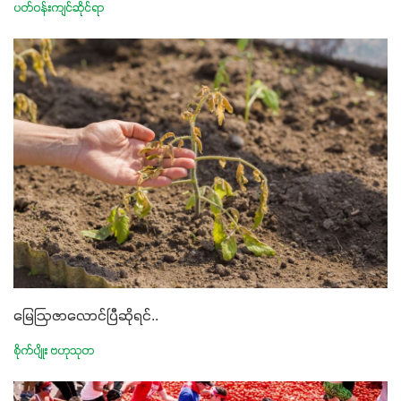
ပတ်ဝန်းကျင်ဆိုင်ရာ
မြေဩဇာလောင်ပြီဆိုရင်..
စိုက်ပျိုး ဗဟုသုတ