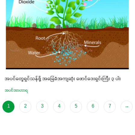
အပင်တွေရှင်သန်ဖို့ အခြေခံအကျဆုံး ဖောင်ဒေးရှင်းကြီး ၃ ပါး
အပင်အာဟာရ
1
2
3
4
5
6
7
→