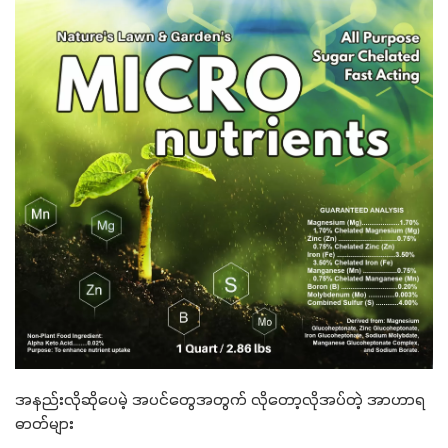
အနည်းလိုဆိုပေမဲ့ အပင်တွေအတွက် လိုတော့လိုအပ်တဲ့ အာဟာရ
ဓာတ်များ