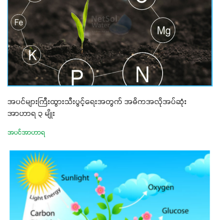
အပင်များကြီးထွားသီးပွင့်ရေးအတွက် အဓိကအလိုအပ်ဆုံး
အာဟာရ ၃ မျိုး
အပင်အာဟာရ