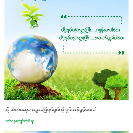
အို..မိတ်ဆွေ..ကမ္ဘာမြေရင်ခွင်ကို ရှင်သန်ခွင့်​ပေးပါ
ပတ်ဝန်းကျင်ဆိုင်ရာ