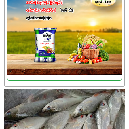
အက်စစ်တို့ အချိုးကျ ပေါင်းစပ်ထားတဲ့ ကွန်ပေါင်း
ဓာတ်မြေဩဇာဖြစ်ပါတယ်။ အဓိကအကျိုးကျေးဇူးတွေအနေနဲ့
ကတော့ နိုက်ထရိုဂျင် 19%ပါဝင်တဲ့အတွက် ကလိုရိုဖီးလ်ဖွဲ့စည်း
မှုကို အားပေးကာ သီးနှံပင်များ၏အရွက်များစိမ်းလန်းသန်စွမ်း
ပြီး အစာချက်လုပ်မှုအားကောင်းစေပါတယ်။ အပင်၏ပင်ပိုင်း
ကြီးထွားမှုကို တိုးမြင့်စေကာ အပင်သန်၍ အကြီးမြန်စေပါတယ်။
သင့်တော်တဲ့ Phosphorus 7%ပါဝင်မှုကြောင့် အပင်ရဲ့ အမြစ်
ဖွဲ့စည်းတည်ဆောက်မှုကို ပို၍သန်မာလာအောင် အားပေးပါ
တယ်။ ဒါ့အပြင် ပန်းပွင့်ခြင်း၊အသီးသီးခြင်း၊အစေ့တည်ခြင်း
လုပ်ငန်းစဉ်များကိုလည်း အားပေးပါတယ်။ လုံလောက်တဲ့
Potassium 8%က အပင်ရဲ့ ရောဂါဒဏ်၊ရာသီဥတုဒဏ်ခံနိုင်ရည်
ရှိမှုကို မြင့်တက်စေပြီး အသီးအရည်အသွေး၊ အရွယ်အစားနဲ့
အရသာ ပိုမိုကောင်းမွန်စေဖို့အတွက် လိုအပ်တဲ့အာဟာရဓာတ်
ဖြစ်ပါတယ်။ ဟူးမစ်အက်စစ်ပါဝင်ပေါင်းစပ်ထားတဲ့အတွက်
အာဟာရဓာတ်စုပ်ယူမှုကောင်းမွန်လာခြင်း၊မြေဆီလွှာဖွဲ့စည်းပုံ
နှင့်ရေထိန်းနိုင်စွမ်းအားကောင်းလာခြင်းအပါအဝင်