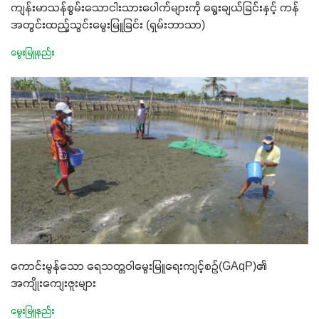
ကျန်းမာသန်စွမ်းသောငါးသားပေါက်များကို ရွေးချယ်ခြင်းနှင့် ကန်
အတွင်းထည့်သွင်းမွေးမြူခြင်း (ရှမ်းဘာသာ)
မွေးမြူနည်း
ကောင်းမွန်သော ရေသတ္တဝါမွေးမြူရေးကျင့်စဥ်(GAqP)၏
အကျိုးကျေးဇူးများ
မွေးမြူနည်း