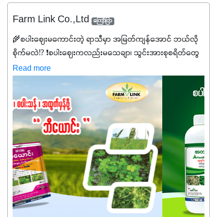
Farm Link Co.,Ltd
ကြော်ငြာ
🌾စပါးဈေးမကောင်းတဲ့ ရာသီမှာ အမြတ်ကျန်အောင် ဘယ်လို
စိုက်မလဲ⁉️ ❗စပါးဈေးကလည်းမသေချာ၊ သွင်းအားစုစရိတ်တွေ
ကလည်း တက်နေတဲ့ဒီလိုအချိန်မှာ သွင်းအားစုဖိုးကို လျှော့ချပြီး
Read more
အထွက်နှုန်းကို ထိန်းထားနိုင်မှ ဦးကြီးတို့ အဆင်ပြေမှာနော် ✔️ဒါ
ကြောင့် ကိုယ်သုံးသမျှ ကိုယ့်အတွက်အကျိုးရစေမယ့်
အရည်အသွေးစိတ်ချရတဲ့ သွင်းအားစုပစ္စည်းတွေကိုပဲ ရွေးချယ်
သုံးသင့်ပါတယ်။