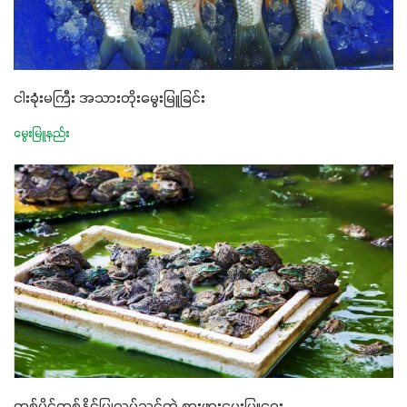
ငါးခုံးမကြီး အသားတိုးမွေးမြူခြင်း
မွေးမြူနည်း
တစ်ပိုင်တစ်နိုင်ပြုလုပ်သင့်တဲ့ စားဖားမွေးမြူရေး