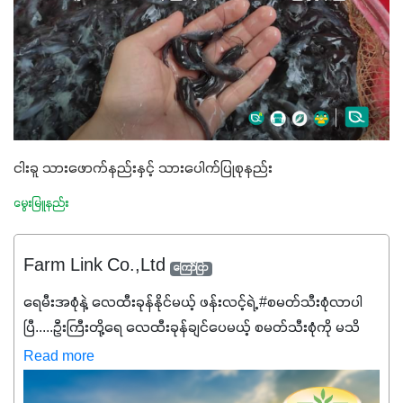
ငါးခူ သားဖောက်နည်းနှင့် သားပေါက်ပြုစုနည်း
မွေးမြူနည်း
Farm Link Co.,Ltd
ကြော်ငြာ
ရေမီးအစုံနဲ့ လေထီးခုန်နိုင်မယ့် ဖန်းလင့်ရဲ့ #စမတ်သီးစုံလာပါ
ပြီ.....ဦးကြီးတို့ရေ ‌လေထီးခုန်ချင်ပေမယ့် စမတ်သီးစုံကို မသိ
သေးရင်တော့ ဒီစာလေးကို ဆက်ဖတ်‌ပေးပါ #စမတ်သီးစုံဆိုတာ
Read more
အပင်တိုင်းအတွက် အဓိကအာဟာရNPK (19:7:8)နဲ့ #ဟူးမစ်