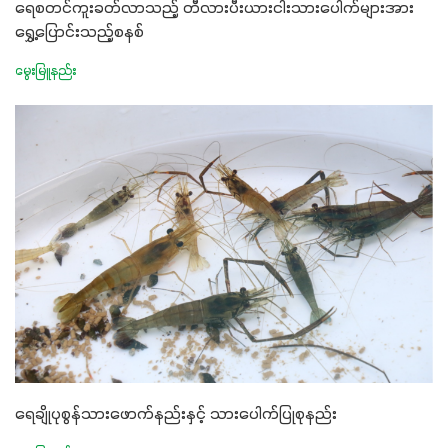
ရေစတင်ကူးခတ်လာသည့် တီလားပီးယားငါးသားပေါက်များအား
ရွှေ့ပြောင်းသည့်စနစ်
မွေးမြူနည်း
ရေချိုပုစွန်သားဖောက်နည်းနှင့် သားပေါက်ပြုစုနည်း