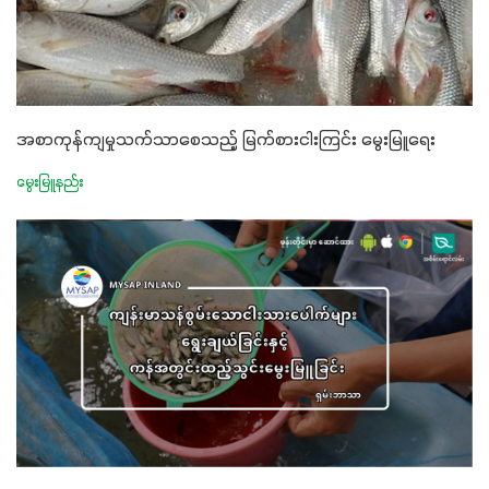
အကျိုးကျေးဇူးများစွာကိုရရှိစေမှာဖြစ်ပါတယ်။ စပါးအပါအဝင်
နှံစားသီးနှံများ၊ပဲအမျိုးမျိုး၊ဟင်းသီးဟင်းရွက်နဲ့ ဥယျာဉ်ခြံသီးနှံ
အားလုံးမှာ အသုံးပြုနိုင်တယ်ဆိုတော့ တစ်မျိုးတည်းနဲ့ အားလုံး
ပါဖက်(perfect)မယ့် စမတ်သီးစုံနော် အရွေးမမှားတာသေချာပြီ
မလို့ အတွေးမများဘဲ သီးနှံတိုင်းကြီးထွားအောင် ဖန်းလင့်ရဲ့ #စ
အစာကုန်ကျမှုသက်သာစေသည့် မြက်စားငါးကြင်း မွေးမြူရေး
မတ်သီးစုံကို သုံးကြပါစို့....
မွေးမြူနည်း