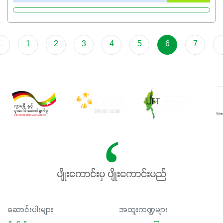
←
1
2
3
4
5
6
7
မျိုးကောင်းမှ ပျိုးကောင်းမည်
ဆောင်းပါးများ
အထူးကဏ္ဍများ