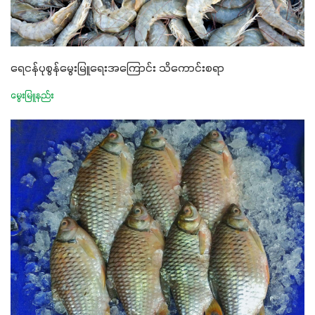
ရေငန်ပုစွန်မွေးမြူရေးအကြောင်း သိကောင်းစရာ
မွေးမြူနည်း