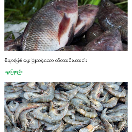
စီးပွားဖြစ် မွေးမြူသင့်သော တီလားပီးယားငါး
မွေးမြူနည်း