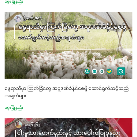
မွေးမြူနည်း
နွေရာသီမှာ ကြက်ခြံတွေ အပူဒဏ်ခံနိုင်စေဖို့ ဆောင်ရွက်သင့်သည်
အချက်များ
မွေးမြူနည်း