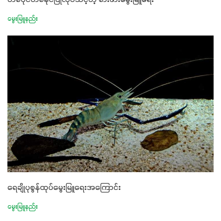
မွေးမြူနည်း
ရေချိုပုစွန်ထုပ်မွေးမြူရေးအကြောင်း
မွေးမြူနည်း