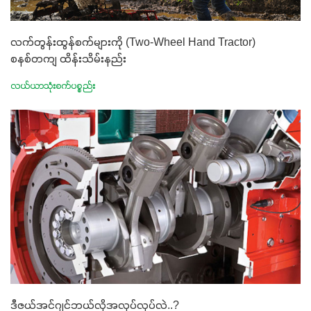
လက်တွန်းထွန်စက်များကို (Two-Wheel Hand Tractor)
စနစ်တကျ ထိန်းသိမ်းနည်း
လယ်ယာသုံးစက်ပစ္စည်း
ဒီဇယ်အင်ဂျင်ဘယ်လိုအလုပ်လုပ်လဲ..?