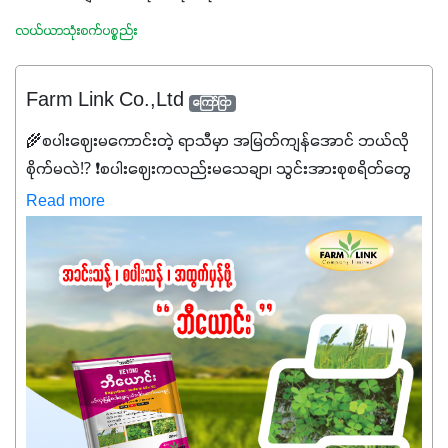
လယ်ယာသုံးစက်ပစ္စည်း
Farm Link Co.,Ltd
ကြော်ငြာ
🌾စပါးဈေးမကောင်းတဲ့ ရာသီမှာ အမြတ်ကျန်အောင် ဘယ်လို
စိုက်မလဲ⁉️ ❗စပါးဈေးကလည်းမသေချာ၊ သွင်းအားစုစရိတ်တွေ
ကလည်း တက်နေတဲ့ဒီလိုအချိန်မှာ သွင်းအားစုဖိုးကို လျှော့ချပြီး
Read more
အထွက်နှုန်းကို ထိန်းထားနိုင်မှ ဦးကြီးတို့ အဆင်ပြေမှာနော် ✔️ဒါ
ကြောင့် ကိုယ်သုံးသမျှ ကိုယ့်အတွက်အကျိုးရစေမယ့်
အရည်အသွေးစိတ်ချရတဲ့ သွင်းအားစုပစ္စည်းတွေကိုပဲ ရွေးချယ်
သုံးသင့်ပါတယ်။