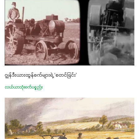
ဂျွန်ဒီးယားထွန်စက်များရဲ့ ‘စတင်ခြင်း’
လယ်ယာသုံးစက်ပစ္စည်း