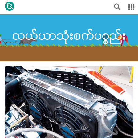
လယ်ယာသုံးစက်ပစ္စည်း