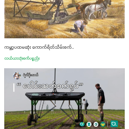
ကမ္ဘာ့ပထမဆုံး ကောက်ရိတ်သိမ်းစက်..
လယ်ယာသုံးစက်ပစ္စည်း