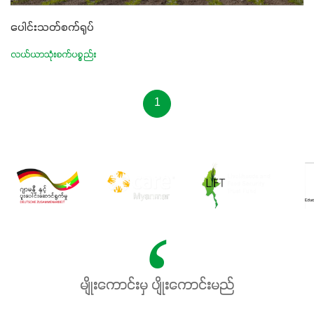
ပေါင်းသတ်စက်ရုပ်
လယ်ယာသုံးစက်ပစ္စည်း
1
မျိုးကောင်းမှ ပျိုးကောင်းမည်