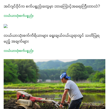
အင်ဂျင်ဝိုင်က စက်ပစ္စည်းတွေမှာ ဘာကြောင့်အရေးကြီးတာလဲ?
လယ်ယာသုံးစက်ပစ္စည်း
လယ်ယာသုံးစက်ကိရိယာများ ရွေးချယ်ဝယ်ယူရာတွင် သတိပြုရ
မည့် အချက်များ
လယ်ယာသုံးစက်ပစ္စည်း