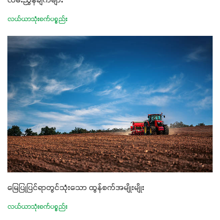
လမ်းညွှန်ချက်များ
လယ်ယာသုံးစက်ပစ္စည်း
မြေပြုပြင်ရာတွင်သုံးသော ထွန်စက်အမျိုးမျိုး
လယ်ယာသုံးစက်ပစ္စည်း