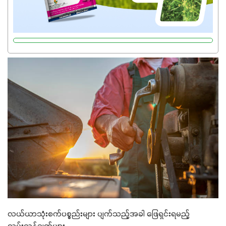
လယ်ယာသုံးစက်ပစ္စည်းများ ပျက်သည့်အခါ ဖြေရှင်းရမည့်