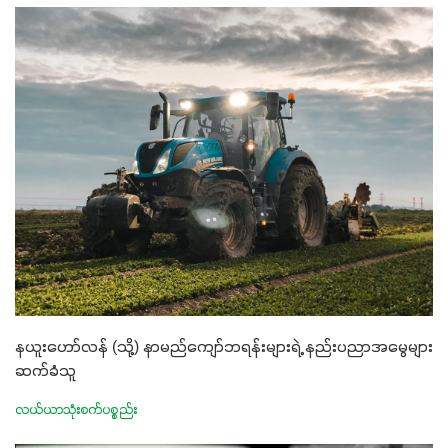
နယူးဟော်လန် (သို့) နာမည်ကျော်ဘရန်းများရဲ့ နည်းပညာအမွေများ
ဆက်ခံသူ
လယ်ယာသုံးစက်ပစ္စည်း