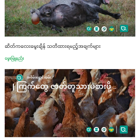
ဆိတ်ကလေးမွေးချိန် သတိထားရမည့်အချက်များ
မွေးမြူနည်း