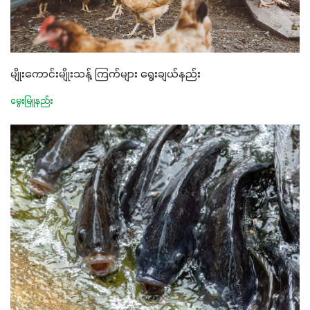
မျိုးကောင်းမျိုးသန့် ကြက်များ ရွေးချယ်နည်း
မွေးမြူနည်း