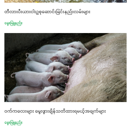
တီလားပီးယားငါးဥစုဆောင်းခြင်းနည်းလမ်းများ
မွေးမြူနည်း
ဝက်ကလေးများ မွေးဖွားချိန်သတိထားရမယ့်အချက်များ
မွေးမြူနည်း