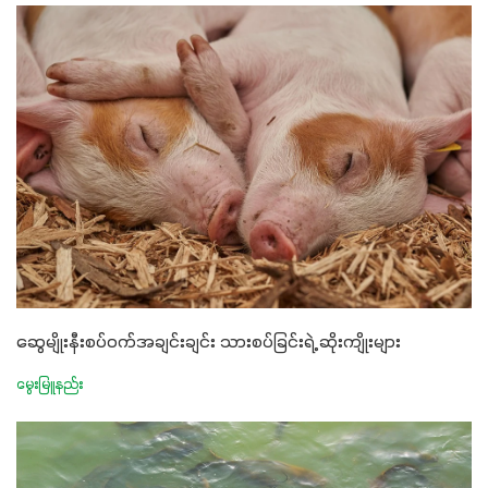
ဆွေမျိုးနီးစပ်ဝက်အချင်းချင်း သားစပ်ခြင်းရဲ့ ဆိုးကျိုးများ
မွေးမြူနည်း