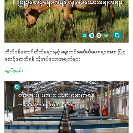
အာဟာရဓာတ်စုပ်ယူမှုကောင်းမွန်လာခြင်း၊မြေဆီလွှာဖွဲ့စည်းပုံ
နှင့်ရေထိန်းနိုင်စွမ်းအားကောင်းလာခြင်းအပါအဝင်
အကျိုးကျေးဇူးများစွာကိုရရှိစေမှာဖြစ်ပါတယ်။ စပါးအပါအဝင်
နှံစားသီးနှံများ၊ပဲအမျိုးမျိုး၊ဟင်းသီးဟင်းရွက်နဲ့ ဥယျာဉ်ခြံသီးနှံ
အားလုံးမှာ အသုံးပြုနိုင်တယ်ဆိုတော့ တစ်မျိုးတည်းနဲ့ အားလုံး
ပါဖက်(perfect)မယ့် စမတ်သီးစုံနော် အရွေးမမှားတာသေချာပြီ
ကိုယ်၀န်ဆောင်ဆိတ်မများနှင့် မွေးကင်းစဆိတ်လေးများအား ပြုစု
မလို့ အတွေးမများဘဲ သီးနှံတိုင်းကြီးထွားအောင် ဖန်းလင့်ရဲ့ #စ
စောင့်ရှောက်ရန် လိုအပ်သောအချက်များ
မတ်သီးစုံကို သုံးကြပါစို့....
မွေးမြူနည်း