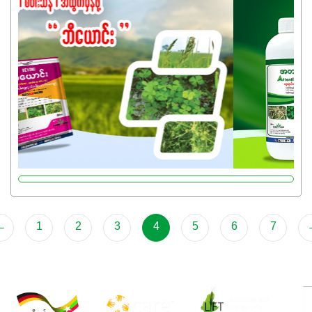
အရည်အသွေးစိတ်ချရတဲ့ သွင်းအားစုပစ္စည်းတွေကိုပဲ ရွေးချယ်
သုံးသင့်ပါတယ်။
←
1
2
3
4
5
6
7