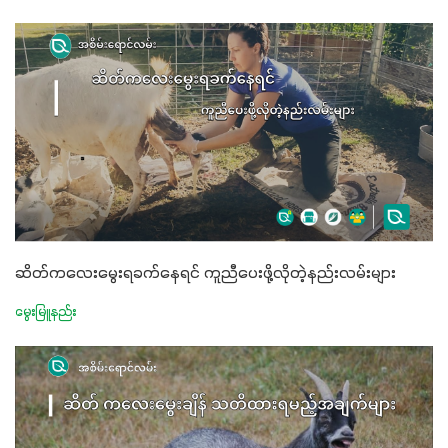
ဆိတ်ကလေးမွေးရခက်နေရင် ကူညီပေးဖို့လိုတဲ့နည်းလမ်းများ
မွေးမြူနည်း