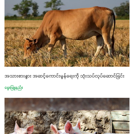
အသားစားနွား အဆင့်ကောင်းမွန်ရေးကို သုံးသပ်လုပ်ဆောင်ခြင်း
မွေးမြူနည်း