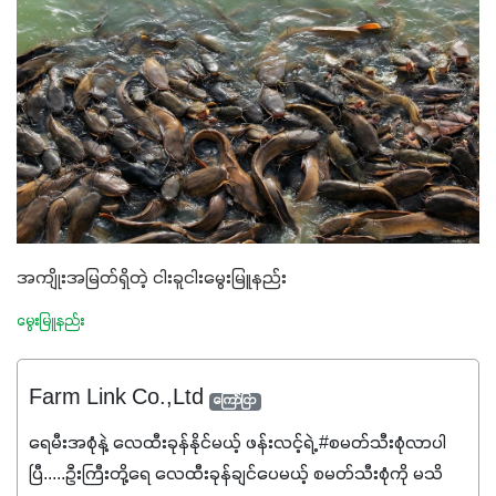
အကျိုးအမြတ်ရှိတဲ့ ငါးခူငါးမွေးမြူနည်း
မွေးမြူနည်း
Farm Link Co.,Ltd
ကြော်ငြာ
ရေမီးအစုံနဲ့ လေထီးခုန်နိုင်မယ့် ဖန်းလင့်ရဲ့ #စမတ်သီးစုံလာပါ
ပြီ.....ဦးကြီးတို့ရေ ‌လေထီးခုန်ချင်ပေမယ့် စမတ်သီးစုံကို မသိ