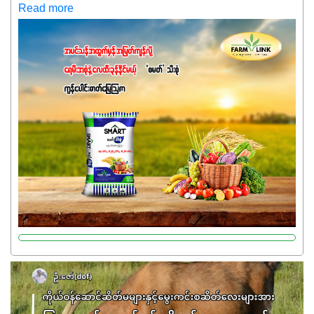
သေးရင်တော့ ဒီစာလေးကို ဆက်ဖတ်‌ပေးပါ #စမတ်သီးစုံဆိုတာ
Read more
အပင်တိုင်းအတွက် အဓိကအာဟာရNPK (19:7:8)နဲ့ #ဟူးမစ်
အက်စစ်တို့ အချိုးကျ ပေါင်းစပ်ထားတဲ့ ကွန်ပေါင်း
ဓာတ်မြေဩဇာဖြစ်ပါတယ်။ အဓိကအကျိုးကျေးဇူးတွေအနေနဲ့
ကတော့ နိုက်ထရိုဂျင် 19%ပါဝင်တဲ့အတွက် ကလိုရိုဖီးလ်ဖွဲ့စည်း
မှုကို အားပေးကာ သီးနှံပင်များ၏အရွက်များစိမ်းလန်းသန်စွမ်း
ပြီး အစာချက်လုပ်မှုအားကောင်းစေပါတယ်။ အပင်၏ပင်ပိုင်း
ကြီးထွားမှုကို တိုးမြင့်စေကာ အပင်သန်၍ အကြီးမြန်စေပါတယ်။
သင့်တော်တဲ့ Phosphorus 7%ပါဝင်မှုကြောင့် အပင်ရဲ့ အမြစ်
ဖွဲ့စည်းတည်ဆောက်မှုကို ပို၍သန်မာလာအောင် အားပေးပါ
တယ်။ ဒါ့အပြင် ပန်းပွင့်ခြင်း၊အသီးသီးခြင်း၊အစေ့တည်ခြင်း
လုပ်ငန်းစဉ်များကိုလည်း အားပေးပါတယ်။ လုံလောက်တဲ့
Potassium 8%က အပင်ရဲ့ ရောဂါဒဏ်၊ရာသီဥတုဒဏ်ခံနိုင်ရည်
ရှိမှုကို မြင့်တက်စေပြီး အသီးအရည်အသွေး၊ အရွယ်အစားနဲ့
အရသာ ပိုမိုကောင်းမွန်စေဖို့အတွက် လိုအပ်တဲ့အာဟာရဓာတ်
ဖြစ်ပါတယ်။ ဟူးမစ်အက်စစ်ပါဝင်ပေါင်းစပ်ထားတဲ့အတွက်