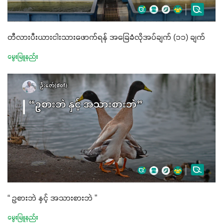
တီလားပီးယားငါးသားဖောက်ရန် အခြေခံလိုအပ်ချက် (၁၁) ချက်
မွေးမြူနည်း
“ ဥစားဘဲ နှင့် အသားစားဘဲ ”
မွေးမြူနည်း