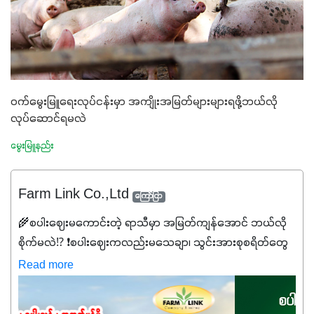
ဝက်မွေးမြူရေးလုပ်ငန်းမှာ အကျိုးအမြတ်များများရဖို့ဘယ်လို
လုပ်ဆောင်ရမလဲ
မွေးမြူနည်း
Farm Link Co.,Ltd
ကြော်ငြာ
🌾စပါးဈေးမကောင်းတဲ့ ရာသီမှာ အမြတ်ကျန်အောင် ဘယ်လို
စိုက်မလဲ⁉️ ❗စပါးဈေးကလည်းမသေချာ၊ သွင်းအားစုစရိတ်တွေ
ကလည်း တက်နေတဲ့ဒီလိုအချိန်မှာ သွင်းအားစုဖိုးကို လျှော့ချပြီး
Read more
အထွက်နှုန်းကို ထိန်းထားနိုင်မှ ဦးကြီးတို့ အဆင်ပြေမှာနော် ✔️ဒါ
ကြောင့် ကိုယ်သုံးသမျှ ကိုယ့်အတွက်အကျိုးရစေမယ့်