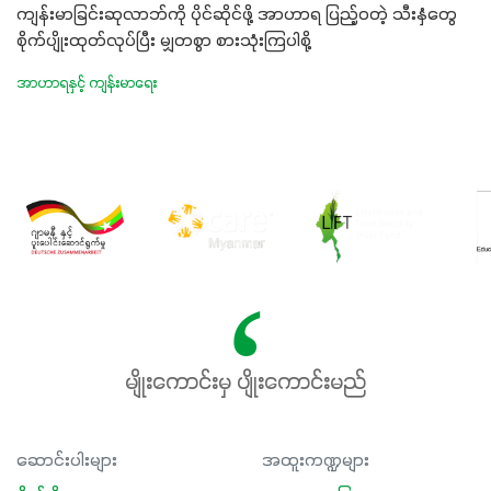
ကျန်းမာခြင်းဆုလာဘ်ကို ပိုင်ဆိုင်ဖို့ အာဟာရ ပြည့်ဝတဲ့ သီးနှံတွေ
စိုက်ပျိုးထုတ်လုပ်ပြီး မျှတစွာ စားသုံးကြပါစို့
အာဟာရနှင့် ကျန်းမာရေး
မျိုးကောင်းမှ ပျိုးကောင်းမည်
ဆောင်းပါးများ
အထူးကဏ္ဍများ