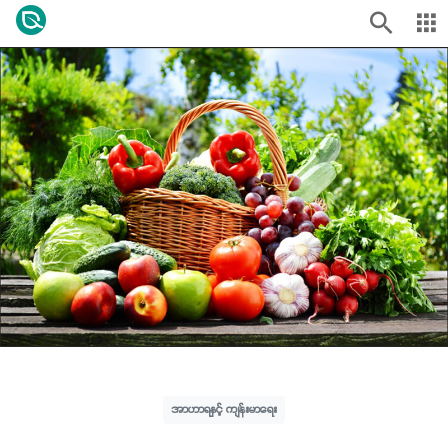
အာဟာရနှင့် ကျန်းမာရေး