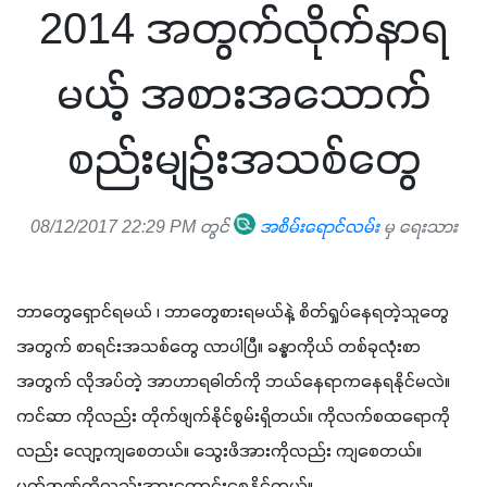
2014 အတွက်လိုက်နာရ
မယ့် အစားအသောက်
စည်းမျဉ်းအသစ်တွေ
08/12/2017 22:29 PM တွင်
အစိမ်းရောင်လမ်း
မှ ရေးသား
ဘာတွေရှောင်ရမယ် ၊ ဘာတွေစားရမယ်နဲ့ စိတ်ရှုပ်နေရတဲ့သူတွေ
အတွက် စာရင်းအသစ်တွေ လာပါပြီ။ ခန္ဓာကိုယ် တစ်ခုလုံးစာ
အတွက် လိုအပ်တဲ့ အာဟာရဓါတ်ကို ဘယ်နေရာကနေရနိုင်မလဲ။ 
ကင်ဆာ ကိုလည်း တိုက်ဖျက်နိုင်စွမ်းရှိတယ်။ ကိုလက်စထရောကို
လည်း လျော့ကျစေတယ်။ သွေးဖိအားကိုလည်း ကျစေတယ်။ 
မှတ်ဉာဏ်ကိုလည်းအားကောင်းစေနိုင်တယ်။