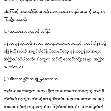
ဒါကြောင့် အခုဖော်ပြပေးမယ့် အစားအစာ စာရင်းလေးကို လေ့လာ
ကြည့်ရအောင်။
(၁) အသားအရေလှပဖို့ အပြင်
မုန်လာဥနီဆိုတာနဲ့ အသားအရေလှတာတစ်ခုတည်း မထင်ပါနဲ့။ မရှိ
မဖြစ်လိုအပ်တဲ့ အမျှင်ဓါတ်နဲ့ ဗီတာမင်တွေ မုန်လာဥနီမှာ အများ
အပြားပါဝင်ပါတယ်။ ဒါတွေက သင့်ကို ကောင်းကျိုးအများ အပြား
ပေးပါတယ်။
(၂) ခါးသက်ခြင်းက ချိုမြိန်စေတယ်
ကျန်းမာရေးအတွက် အကျိုးရှိတဲ့ အစားအသောက်တွေကို တန်းစီ
လိုက်ရင် သူတို့က ထိပ်ဆုံးမှာ ရှိပါတယ်။ အရသာမကောင်းပေမယ့် 
စားပေးသင့်တဲ့ အရာတွေထဲမှာ ကြက်ဟင်းခါးသီး ၊ ဆလပ်ရွက်တို့ 