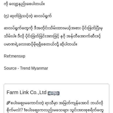
ကို လျော့နည်းစေပါတယ်။
(၅) ဆုတ်ဖြဲသင့်တဲ့ ဆလပ်ရွက်
ဆလပ်ရွက်တွေကို ဒီအတိုင်းသိမ်းထားမယ့်အစား ပိုင်းဖြတ်ပြီးမှ 
သိမ်းပါ။ ဒီလို ပိုင်းဖြတ်ခြင်းအားဖြင့် နဂို အန်တီအောက်ဆီးဒင့် 
ပမာဏရဲ့ လေးဆပိုမိုရရှိစေတယ်လို့ ဆိုပါတယ်။
Ref:mensxp
Source - Trend Myanmar
Farm Link Co.,Ltd
ကြော်ငြာ
🌾စပါးဈေးမကောင်းတဲ့ ရာသီမှာ အမြတ်ကျန်အောင် ဘယ်လို
စိုက်မလဲ⁉️ ❗စပါးဈေးကလည်းမသေချာ၊ သွင်းအားစုစရိတ်တွေ