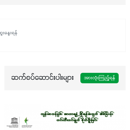
ေးနွေးရန်
ဆက်စပ်ဆောင်းပါးများ
အားလုံးကြည့်ရန်