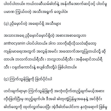
ပါဝင်ပါတယ်။ ကယ်လဆီယမ်ဓါတ်နဲ့ အန်တီအောက်ဆင့်ဒင့် ပါဝင်မှု 
ပမာဏ ကြွယ်ဝတဲ့ အသီးအရွက် တွေပါပဲ။
(၃) ညိုမှောင်တဲ့ အရောင်ရှိ အသီးများ
အသားအရေ ညိုမှောင်မှောင်ရှိတဲ့ အစားအစာတွေဟာ 
anthocyanin ပါဝင်ပါတယ်။ ဒါက ဘာကိုဆိုလိုသလဲဆိုတော့ 
ကျန်းမာရေးအတွက် အလွန်အမင်း အထောက်အကူပြုတယ်လို့ ဆို
တာပါ။ ဘလက်ဘယ်ရီသီး ၊ ဘလူးဘယ်ရီသီး ၊ အနီရောင်ဘယ်ရီ
သီး ၊ ငရုတ်ကောင်းနဲ့ စပျစ်သီးတို့ပဲ ဖြစ်ပါတယ်။
(၄) ကြက်သွန်ဖြူကို ဖြတ်ပိုင်းပါ
ဟင်းချက်ရာမှာ ကြက်သွန်ဖြူကို အလုံးလိုက်ထည့်ချက်မယ့်အစား 
လှီးဖြတ်ပြီးမှ ထည့်ချက်ပါ။ ဒီအခါ ဓါတုတုံ့ပြန်မှုအနေနဲ့ အင်ဇိုင်း
ဓါတ်တွေကို ထုတ်လွှတ်ပေးပြီး အဲ့ဒီဓါတ်ပေါင်းက နှလုံးရောဂါ ဖြစ်မှု