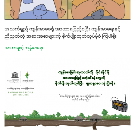
အသက်ရှည် ကျန်းမာစေဖို့ အာဟာရပြည့်ဝပြီး ကျန်းမာရေးနှင့်
ညီညွတ်တဲ့ အစားအစာများကို စိုက်ပျိုးထုတ်လုပ်မှီဝဲ ကြပါစို့။
အာဟာရနှင့် ကျန်းမာရေး