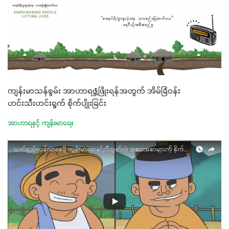
ကျန်းမာသန်စွမ်း အာဟာရဖွံ့ဖြိုးရန်အတွက် အိမ်ခြံဝန်း
ဟင်းသီးဟင်းရွက် စိုက်ပျိုးခြင်း
အာဟာရနှင့် ကျန်းမာရေး