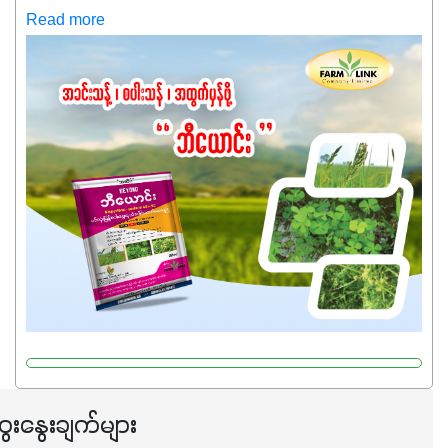
ကလည်း တက်နေတဲ့ဒီလိုအချိန်မှာ သွင်းအားစုဖိုးကို လျှော့ချပြီး
Read more
အထွက်နှုန်းကို ထိန်းထားနိုင်မှ ဦးကြီးတို့ အဆင်ပြေမှာနော် ✔️ဒါ
ကြောင့် ကိုယ်သုံးသမျှ ကိုယ့်အတွက်အကျိုးရစေမယ့်
အရည်အသွေးစိတ်ချရတဲ့ သွင်းအားစုပစ္စည်းတွေကိုပဲ ရွေးချယ်
သုံးသင့်ပါတယ်။
ေးနွေးချက်များ