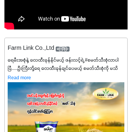
Farm Link Co.,Ltd
ကြော်ငြာ
ရေမီးအစုံနဲ့ လေထီးခုန်နိုင်မယ့် ဖန်းလင့်ရဲ့ #စမတ်သီးစုံလာပါ
ပြီ.....ဦးကြီးတို့ရေ ‌လေထီးခုန်ချင်ပေမယ့် စမတ်သီးစုံကို မသိ
သေးရင်တော့ ဒီစာလေးကို ဆက်ဖတ်‌ပေးပါ #စမတ်သီးစုံဆိုတာ
Read more
အပင်တိုင်းအတွက် အဓိကအာဟာရNPK (19:7:8)နဲ့ #ဟူးမစ်
အက်စစ်တို့ အချိုးကျ ပေါင်းစပ်ထားတဲ့ ကွန်ပေါင်း
ဓာတ်မြေဩဇာဖြစ်ပါတယ်။ အဓိကအကျိုးကျေးဇူးတွေအနေနဲ့
ကတော့ နိုက်ထရိုဂျင် 19%ပါဝင်တဲ့အတွက် ကလိုရိုဖီးလ်ဖွဲ့စည်း
မှုကို အားပေးကာ သီးနှံပင်များ၏အရွက်များစိမ်းလန်းသန်စွမ်း
ပြီး အစာချက်လုပ်မှုအားကောင်းစေပါတယ်။ အပင်၏ပင်ပိုင်း