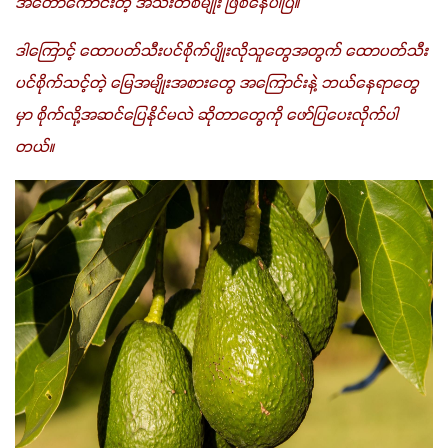
အတော်ကောင်းတဲ့ အသီးတစ်မျိုး ဖြစ်နေပါပြီ။ 
ဒါကြောင့် ထောပတ်သီးပင်စိုက်ပျိုးလိုသူတွေအတွက် ထောပတ်သီး
ပင်စိုက်သင့်တဲ့ မြေအမျိုးအစားတွေ အကြောင်းနဲ့ ဘယ်နေရာတွေ
မှာ စိုက်လို့အဆင်ပြေနိုင်မလဲ ဆိုတာတွေကို ဖော်ပြပေးလိုက်ပါ
တယ်။