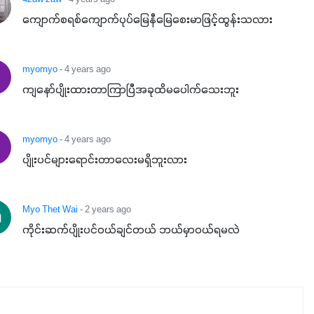
4zaw zaw
- 4 years ago
မတ်သီးစုံကို သုံးကြပါစို့....
ကျောက်စရစ်ကျောက်ပုပ်မြေနီမြေစေးမာဖြင့်ထွန်းသလား
myomyo
- 4 years ago
ကျနော်ပျိုးထားတာကြာပြီအခုထိမပေါက်သေးဘူး
myomyo
- 4 years ago
ပျိုးပင်များရောင်းတာလေးမရှိဘူးလား
Myo Thet Wai
- 2 years ago
ကိုင်းဆက်ပျိုးပင်ဝယ်ချင်တယ် ဘယ်မှာဝယ်ရမလဲ