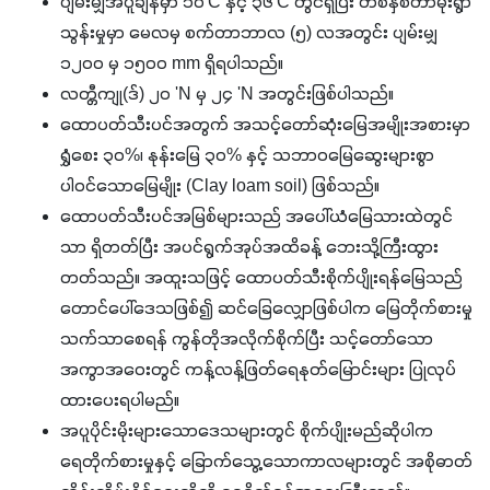
ပျမ်းမျှအပူချိန်မှာ ၁၀'C နှင့် ၃၆'C တွင်ရှိပြီး တစ်နှစ်တာမိုးရွာ
သွန်းမှုမှာ မေလမှ စက်တာဘာလ (၅) လအတွင်း ပျမ်းမျှ
၁၂၀၀ မှ ၁၅၀၀ mm ရှိရပါသည်။
လတ္တီကျု(ဒ်) ၂၀ 'N မှ ၂၄ 'N အတွင်းဖြစ်ပါသည်။
ထောပတ်သီးပင်အတွက် အသင့်တော်ဆုံးမြေအမျိုးအစားမှာ
ရွှံစေး ၃၀%၊ နုန်းမြေ ၃၀% နှင့် သဘာဝမြေဆွေးများစွာ
ပါဝင်သောမြေမျိုး (Clay loam soil) ဖြစ်သည်။
ထောပတ်သီးပင်အမြစ်များသည် အပေါ်ယံမြေသားထဲတွင်
သာ ရှိတတ်ပြီး အပင်ရွက်အုပ်အထိခန့် ဘေးသို့ကြီးထွား
တတ်သည်။ အထူးသဖြင့် ထောပတ်သီးစိုက်ပျိုးရန်မြေသည်
တောင်ပေါ်ဒေသဖြစ်၍ ဆင်ခြေလျှောဖြစ်ပါက မြေတိုက်စားမှု
သက်သာစေရန် ကွန်တိုအလိုက်စိုက်ပြီး သင့်တော်သော
အကွာအဝေးတွင် ကန့်လန့်ဖြတ်ရေနုတ်မြောင်းများ ပြုလုပ်
ထားပေးရပါမည်။
အပူပိုင်းမိုးများသောဒေသများတွင် စိုက်ပျိုးမည်ဆိုပါက
ရေတိုက်စားမှုနှင့် ခြောက်သွေ့သောကာလများတွင် အစိုဓာတ်