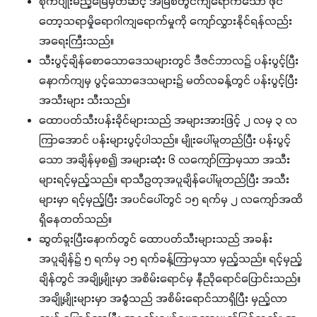
စိုက်ပျိုးမည့်မြေမှတဆင့် အမြစ်တွင်ကျရောက်သော ဖိုင်
တော့သရာမှိုရောဂါကျရောက်မှုကို ကျော်လွှားနိုင်ရန်လည်း
အရေးကြီးသည်။
သီးပွင့်ချိန်စောသောဒေသများတွင် ဒီဇင်ဘာလ၌ ပန်းပွင့်ပြီး
နောက်ကျမှ ပွင့်သောဒေသများ၌ မတ်လခန့်တွင် ပန်းပွင့်ပြီး
အသီးများ သီးသည်။
ထောပတ်သီးပန်းခိုင်များသည် အများအားဖြင့် ၂ လမှ ၃ လ
ကြာအောင် ပန်းများပွင့်ပါသည်။ မျိုးပေါ်မူတည်ပြီး ပန်းပွင့်
သော အချိန်မှစ၍ အများဆုံး ၆ လကျော်ကြာမှသာ အသီး
များရင့်မှည့်သည်။ ရာသီဥတုအပူချိန်ပေါ်မူတည်ပြီး အသီး
များမှာ ရင့်မှည့်ပြီး အပင်ပေါ်တွင် ၁၅ ရက်မှ ၂ လကျော်အထိ
ရှိနေတတ်သည်။
ဆွတ်ခူးပြီးနောက်တွင် ထောပတ်သီးများသည် အခန်း
အပူချိန်၌ ၅ ရက်မှ ၁၅ ရက်ခန့်ကြာမှသာ မှည့်သည်။ ရင့်မှည့်
ချိန်တွင် အချို့မျိုးမှာ အစိမ်းရောင်မှ နီညိုရောင်ပြောင်းသည်။
အချို့မျိုးများမှာ အခွံသည် အစိမ်းရောင်သာရှိပြီး မှည့်လာ