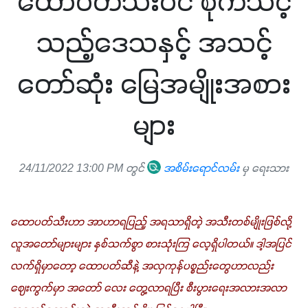
ထောပတ်သီးပင် စိုက်သင့်
သည့်ဒေသနှင့် အသင့်
တော်ဆုံး မြေအမျိုးအစား
များ
24/11/2022 13:00 PM တွင်
အစိမ်းရောင်လမ်း
မှ ရေးသား
ထောပတ်သီးဟာ အာဟာရပြည့် အရသာရှိတဲ့ အသီးတစ်မျိုးဖြစ်လို့ 
လူအတော်များများ နှစ်သက်စွာ စားသုံးကြ လေ့ရှိပါတယ်။ ဒါ့အပြင် 
လက်ရှိမှာတော့ ထောပတ်ဆီနဲ့ အလှကုန်ပစ္စည်းတွေဟာလည်း 
ဈေးကွက်မှာ အတော် လေး တွေ့လာရပြီး စီးပွားရေးအလားအလာ