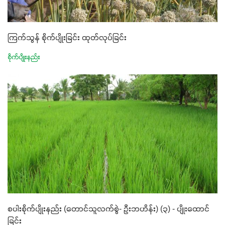
ကြက်သွန် စိုက်ပျိုးခြင်း ထုတ်လုပ်ခြင်း
စိုက်ပျိုးနည်း
စပါးစိုက်ပျိုးနည်း (တောင်သူလက်စွဲ- ဦးဘဟိန်း) (၃) - ပျိုးထောင်
ခြင်း