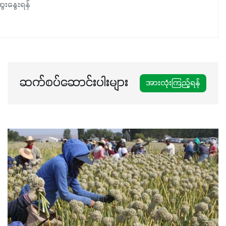
ေးနွေးရန်
ဆက်စပ်ဆောင်းပါးများ
အားလုံးကြည့်ရန်