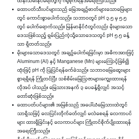
ထိန်းသိမ်းနိုင်ရေးတို့ကို ဂရုစိုက်ရန်အရေးကြီးသည်။
ထောပတ်သီးပင်များသည် မြေအချဉ်ဓာတ်များသောမြေများ
တွင် ကောင်းစွာပေါက်သည်။ သဘာဝတွင် pH ၃.၅ မှ ၅.၅
တွင် ပေါက်ရောက်သည်။ မြန်မာနိုင်ငံတွင်လည်း မိုးများသော
ဒေသဖြစ်သည့် ရှမ်းပြည်ကဲ့သို့သောဒေသတွင် pH ၅.၅ ခန့်
သာ ရှိတတ်သည်။
မိုးများသောဒေသတွင် အချဉ်ပေါက်ရခြင်းမှာ အဓိကအားဖြင့်
Aluminum (Al) နှင့် Manganese (Mn) များကြောင့်ဖြစ်၍
ထုံးဖြင့် pH ကို ပြုပြင်ရန်ခက်ခဲသည်။ သဘာဝမြေဆွေးများ
စွာရရှိရန် ကြိုတင်ပြီး သစ်စိမ်းမြေဩဇာများကျွေးထားရန်
လိုအပ် ပါသည်။ မြေသားအနက် ၃ ပေခန့်ရှိလျှင် အသင့်
တော်ဆုံးဖြစ်သည်။
ထောပတ်ပင်များ၏ အမြစ်သည် အပေါ်ယံမြေသားထဲတွင်
သာရှိသဖြင့် လေပြင်းတိုက်ခတ်လျှင် မလဲစေရန် လေကာပင်
များ ထားရှိခြင်းနှင့် လေကာပင်များ ကြိုတင်စိုက်ပျိုးထားရန်
အရေးကြီးသည်။