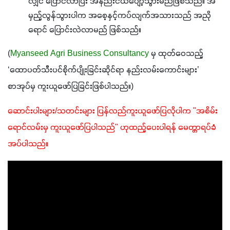
လျှင် ပြောင်လာပြီး အနည်းငယ်ပျော့သွားမည်ဖြစ်သည်။ အ
မှည့်လွန်သွားပါက အစေ့နှင့်ကပ်လျက်အသားသည် အညို
ရောင် ပြောင်းလဲလာမည် ဖြစ်သည်။
(
Myanseed Agri Business Consultancy
 မှ ထုတ်ဝေသည့် 
‘ထောပတ်သီးပင်စိုက်ပျိုးခြင်းဆိုင်ရာ နည်းလမ်းကောင်းများ’ 
စာအုပ်မှ ကူးယူဖော်ပြခြင်းဖြစ်ပါသည်။)
ဆောင်းပါးများ/သတင်းများ ပြန်လည်ကူးယူဖော်ပြလိုပါက "အစိမ်း
ရောင်လမ်းမှ ကူးယူဖော်ပြပါသည်" ဟုထည့်ပေးပါရန် မေတ္တာရပ်ခံ
အပ်ပါသည်။