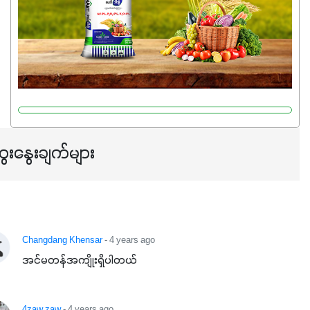
ကြီးထွားမှုကို တိုးမြင့်စေကာ အပင်သန်၍ အကြီးမြန်စေပါတယ်။
သင့်တော်တဲ့ Phosphorus 7%ပါဝင်မှုကြောင့် အပင်ရဲ့ အမြစ်
ဖွဲ့စည်းတည်ဆောက်မှုကို ပို၍သန်မာလာအောင် အားပေးပါ
တယ်။ ဒါ့အပြင် ပန်းပွင့်ခြင်း၊အသီးသီးခြင်း၊အစေ့တည်ခြင်း
လုပ်ငန်းစဉ်များကိုလည်း အားပေးပါတယ်။ လုံလောက်တဲ့
Potassium 8%က အပင်ရဲ့ ရောဂါဒဏ်၊ရာသီဥတုဒဏ်ခံနိုင်ရည်
ရှိမှုကို မြင့်တက်စေပြီး အသီးအရည်အသွေး၊ အရွယ်အစားနဲ့
အရသာ ပိုမိုကောင်းမွန်စေဖို့အတွက် လိုအပ်တဲ့အာဟာရဓာတ်
ေးနွေးချက်များ
ဖြစ်ပါတယ်။ ဟူးမစ်အက်စစ်ပါဝင်ပေါင်းစပ်ထားတဲ့အတွက်
အာဟာရဓာတ်စုပ်ယူမှုကောင်းမွန်လာခြင်း၊မြေဆီလွှာဖွဲ့စည်းပုံ
နှင့်ရေထိန်းနိုင်စွမ်းအားကောင်းလာခြင်းအပါအဝင်
အကျိုးကျေးဇူးများစွာကိုရရှိစေမှာဖြစ်ပါတယ်။ စပါးအပါအဝင်
နှံစားသီးနှံများ၊ပဲအမျိုးမျိုး၊ဟင်းသီးဟင်းရွက်နဲ့ ဥယျာဉ်ခြံသီးနှံ
Changdang Khensar
- 4 years ago
အားလုံးမှာ အသုံးပြုနိုင်တယ်ဆိုတော့ တစ်မျိုးတည်းနဲ့ အားလုံး
အင်မတန်အကျိုးရှိပါတယ်
ပါဖက်(perfect)မယ့် စမတ်သီးစုံနော် အရွေးမမှားတာသေချာပြီ
မလို့ အတွေးမများဘဲ သီးနှံတိုင်းကြီးထွားအောင် ဖန်းလင့်ရဲ့ #စ