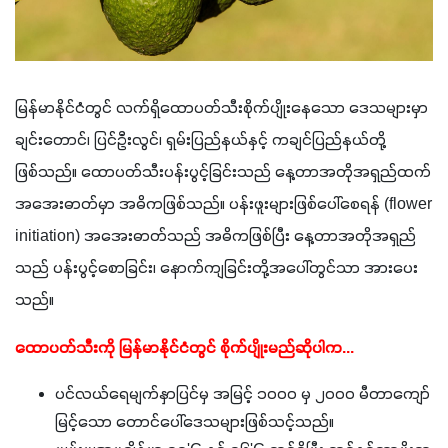
မြန်မာနိုင်ငံတွင် လက်ရှိထောပတ်သီးစိုက်ပျိုးနေသော ဒေသများမှာ 
ချင်းတောင်၊ ပြင်ဦးလွင်၊ ရှမ်းပြည်နယ်နှင့် ကချင်ပြည်နယ်တို့ 
ဖြစ်သည်။ ထောပတ်သီးပန်းပွင့်ခြင်းသည် နေ့တာအတိုအရှည်ထက် 
အအေးဓာတ်မှာ အဓိကဖြစ်သည်။ ပန်းဖူးများဖြစ်ပေါ်စေရန် (flower 
initiation) အအေးဓာတ်သည် အဓိကဖြစ်ပြီး နေ့တာအတိုအရှည်
သည် ပန်းပွင့်စောခြင်း၊ နောက်ကျခြင်းတို့အပေါ်တွင်သာ အားပေး
သည်။ 
ထောပတ်သီးကို မြန်မာနိုင်ငံတွင် စိုက်ပျိုးမည်ဆိုပါက...
ပင်လယ်ရေမျက်နှာပြင်မှ အမြင့် ၁၀၀၀ မှ ၂၀၀၀ မီတာကျော်
မြင့်သော တောင်ပေါ်ဒေသများဖြစ်သင့်သည်။