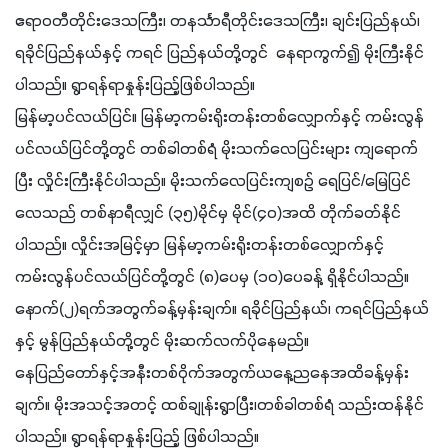
ဧရာဝတီတိုင်းဒေသကြီး၊ တနင်္သာရီတိုင်းဒေသကြီး၊ ချင်းပြည်နယ်၊
ရခိုင်ပြည်နယ်နှင့် ကရင် ပြည်နယ်တို့တွင်  နေရာကွက်၍ မိုးကြီးနိုင်
ပါသည်။ ရွာရန်ရာနှုန်းပြည့်ဖြစ်ပါသည်။
မြန်မာ့ပင်လယ်ပြင်။ မြန်မာ့ကမ်းရိုးတန်းတစ်လျှောက်နှင့် ကမ်းလွန်
ပင်လယ်ပြင်တို့တွင် တစ်ခါတစ်ရံ မိုးသက်လေပြင်းများ ကျရောက်
ပြီး လှိုင်းကြီးနိုင်ပါသည်။ မိုးသက်လေပြင်းကျစဉ် ရေပြင်/မြေပြင်
လေသည် တစ်နာရီလျှင် (၃၅)မိုင်မှ မိုင်(၄၀)အထိ တိုက်ခတ်နိုင်
ပါသည်။ လှိုင်းအမြင့်မှာ မြန်မာ့ကမ်းရိုးတန်းတစ်လျှောက်နှင့် 
ကမ်းလွန်ပင်လယ်ပြင်တို့တွင် (၈)ပေမှ (၁၀)ပေခန့် ရှိနိုင်ပါသည်။
နောက်(၂)ရက်အတွက်ခန့်မှန်းချက်။ ရခိုင်ပြည်နယ်၊ ကရင်ပြည်နယ်
နှင့် မွန်ပြည်နယ်တို့တွင် မိုးဆက်လက်ပိုနေမည်။
နေပြည်တော်နှင့်အနီးတစ်ဝိုက်အတွက်ယနေ့ညနေအထိခန့်မှန်း
ချက်။ မိုးအသင့်အတင့် ထစ်ချုန်းရွာပြီး၊တစ်ခါတစ်ရံ သည်းထန်နိုင်
ပါသည်။ ရွာရန်ရာနှုန်းပြည့် ဖြစ်ပါသည်။