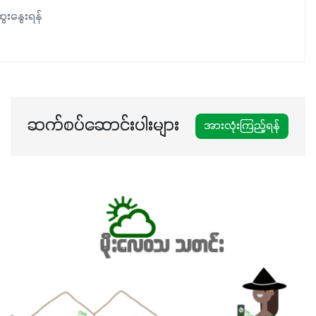
ေးနွေးရန်
ဆက်စပ်ဆောင်းပါးများ
အားလုံးကြည့်ရန်