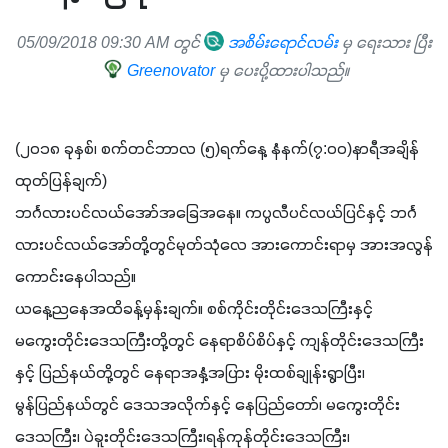
05/09/2018 09:30 AM တွင်
အစိမ်းရောင်လမ်း
မှ ရေးသား ပြီး
Greenovator
မှ ပေးပို့ထားပါသည်။
(၂၀၁၈ ခုနှစ်၊ စက်တင်ဘာလ (၅)ရက်နေ့ နံနက်(၇:၀၀)နာရီအချိန် 
ထုတ်ပြန်ချက်)
ဘင်္ဂလားပင်လယ်အော်အ‌ခြေအနေ။ ကပ္ပလီပင်လယ်ပြင်နှင့် ဘင်္ဂ
လားပင်လယ်အော်တို့တွင်မုတ်သုံလေ အားကောင်းရာမှ အားအလွန်
ကောင်းနေပါသည်။
ယနေ့ညနေအထိခန့်မှန်းချက်။ စစ်ကိုင်းတိုင်းဒေသကြီးနှင့် 
မကွေးတိုင်းဒေသကြီးတို့တွင် နေရာစိပ်စိပ်နှင့် ကျန်တိုင်းဒေသကြီး
နှင့် ပြည်နယ်တို့တွင် နေရာအနှံ့အပြား မိုးထစ်ချုန်းရွာပြီး၊
မွန်ပြည်နယ်တွင် ဒေသအလိုက်နှင့် နေပြည်တော်၊ မကွေးတိုင်း
ဒေသကြီး၊ ပဲခူးတိုင်းဒေသကြီး၊ရန်ကုန်တိုင်းဒေသကြီး၊ 