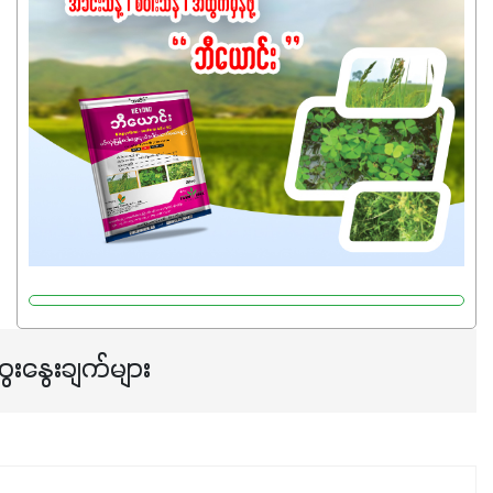
အရည်အသွေးစိတ်ချရတဲ့ သွင်းအားစုပစ္စည်းတွေကိုပဲ ရွေးချယ်
သုံးသင့်ပါတယ်။
ေးနွေးချက်များ