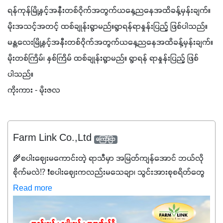
ရန်ကုန်မြို့နှင့်အနီးတစ်ဝိုက်အတွက်ယနေ့ညနေအထိခန့်မှန်းချက်။  
မိုးအသင့်အတင့် ထစ်ချုန်းရွာမည်။ရွာရန်ရာနှုန်းပြည့် ဖြစ်ပါသည်။
မန္တလေးမြို့နှင့်အနီးတစ်ဝိုက်အတွက်ယနေ့ညနေအထိခန့်မှန်းချက်။ 
မိုးတစ်ကြိမ်၊ နှစ်ကြိမ် ထစ်ချုန်းရွာမည်။ ရွာရန် ရာနှုန်းပြည့် ဖြစ်
ပါသည်။
ကိုးကား - မိုးဇလ
Farm Link Co.,Ltd
ကြော်ငြာ
🌾စပါးဈေးမကောင်းတဲ့ ရာသီမှာ အမြတ်ကျန်အောင် ဘယ်လို
စိုက်မလဲ⁉️ ❗စပါးဈေးကလည်းမသေချာ၊ သွင်းအားစုစရိတ်တွေ
ကလည်း တက်နေတဲ့ဒီလိုအချိန်မှာ သွင်းအားစုဖိုးကို လျှော့ချပြီး
Read more
အထွက်နှုန်းကို ထိန်းထားနိုင်မှ ဦးကြီးတို့ အဆင်ပြေမှာနော် ✔️ဒါ
ကြောင့် ကိုယ်သုံးသမျှ ကိုယ့်အတွက်အကျိုးရစေမယ့်