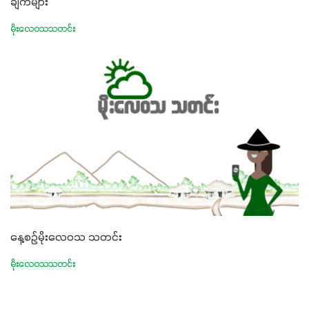
ချက်များ
မိုးလေဝသသတင်း
နေ့စဉ်မိုးလေဝသ သတင်း
မိုးလေဝသသတင်း