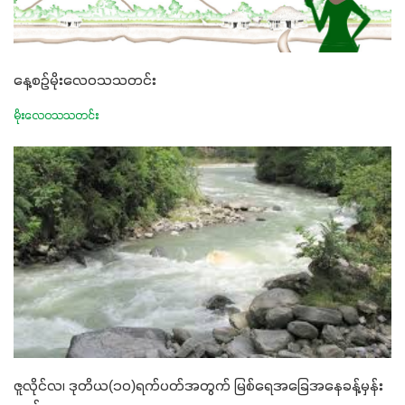
နေ့စဉ်မိုးလေဝသသတင်း
မိုးလေဝသသတင်း
ဇူလိုင်လ၊ ဒုတိယ(၁၀)ရက်ပတ်အတွက် မြစ်ရေအခြေအနေခန့်မှန်း