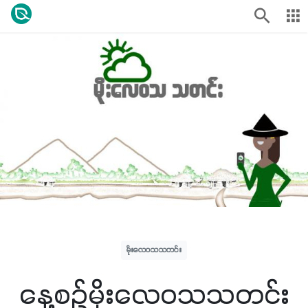
မိုးလေဝသသတင်း
နေ့စဉ်မိုးလေဝသသတင်း