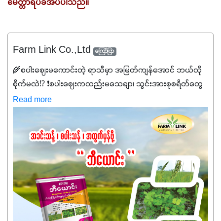
မေတ္တာရပ်ခံအပ်ပါသည်။
Farm Link Co.,Ltd
ကြော်ငြာ
🌾စပါးဈေးမကောင်းတဲ့ ရာသီမှာ အမြတ်ကျန်အောင် ဘယ်လို
စိုက်မလဲ⁉️ ❗စပါးဈေးကလည်းမသေချာ၊ သွင်းအားစုစရိတ်တွေ
ကလည်း တက်နေတဲ့ဒီလိုအချိန်မှာ သွင်းအားစုဖိုးကို လျှော့ချပြီး
Read more
အထွက်နှုန်းကို ထိန်းထားနိုင်မှ ဦးကြီးတို့ အဆင်ပြေမှာနော် ✔️ဒါ
ကြောင့် ကိုယ်သုံးသမျှ ကိုယ့်အတွက်အကျိုးရစေမယ့်
အရည်အသွေးစိတ်ချရတဲ့ သွင်းအားစုပစ္စည်းတွေကိုပဲ ရွေးချယ်
သုံးသင့်ပါတယ်။