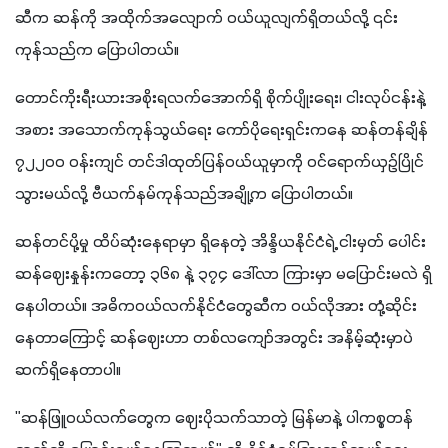
ဆီက ဆန်ကို အထိုက်အလျောက် ဝယ်ယူလျက်ရှိတယ်လို့ ၎င်း
ကုန်သည်က ပြောပါတယ်။
တောင်ကိုးရီးယားအစိုးရလက်အောက်ရှိ စိုက်ပျိုးရေး၊ ငါးလုပ်ငန်းနဲ့ 
အစား အသောက်ကုန်သွယ်ရေး ကော်ပိုရေးရှင်းကနေ ဆန်တန်ချိန် 
၇၂၂၀၀ ဝန်းကျင် တင်ဒါထုတ်ပြန်ဝယ်ယူမှာကို ဝင်ရောက်ယှဉ်ပြိုင်
သွားမယ်လို့ ဗီယက်နမ်ကုန်သည်အချို့က ပြောပါတယ်။
ဆန်တင်ပို့မှု ထိပ်ဆုံးနေရာမှာ ရှိနေတဲ့ အိန္ဒိယနိုင်ငံရဲ့ ငါးမှတ် ပေါင်း
ဆန်ဈေးနှုန်းကတော့ ၃၆၈ နဲ့ ၃၇၄ ဒေါ်လာ ကြားမှာ မပြောင်းမလဲ ရှိ
နေပါတယ်။ အဓိကဝယ်လက်နိုင်ငံတွေဆီက ဝယ်လိုအား တုံ့ဆိုင်း
နေတာကြောင့် ဆန်ဈေးဟာ တစ်လကျော်အတွင်း အနိမ့်ဆုံးမှာပဲ 
ဆက်ရှိနေတာပါ။
"ဆန်ဖြူဝယ်လက်တွေက ဈေးပိုသက်သာတဲ့ မြန်မာနဲ့ ပါကစ္စတန်