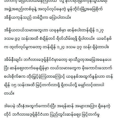
ဘက်ကို ပြောင်းဝယ်နေကြတယ်" လို့ နိုင်ငံရပ်ခြားကုန်သွယ်ရေး
အဖွဲ့အစည်းတစ်ခုနဲ့ အလုပ်လုပ်နေတဲ့ မွန်ဘိုင်းမြို့အခြေစိုက် 
အိန္ဒိယကုန်သည် တစ်ဦးက ပြောပါတယ်။
အိန္ဒိယလယ်သမားတွေဟာ ယခုနှစ်မှာ ဆန်စပါးတန်ချိန် ၁၂၇ 
ဒသမ ၉၃ သန်းအထိ စံချိန်တင် ရိတ်သိမ်းရဖို့ ရှိပါတယ်။  ယခင်နှစ်
က ထုတ်လုပ်မှုကတော့ တန်ချိန် ၁၂၄ ဒသမ ၃၇ သန်း ရှိခဲ့တာပါ။
အိမ်နီးချင်း ဘင်္ဂလားဒေ့ရှ်နိုင်ငံမှာတော့ ရာသီဥတုအခြေအနေပေး
ပြီး ဆန်ဈေးတက်နေချိန်မှာ လယ်သမားတွေက မိုးကောင်းသောက်
စပါးစိုက်ဧက တိုးမြှင့်ခဲ့ကြတာကြောင့် ယခုနှစ်အထွက်နှုန်းဟာ တန်
ချိန် ၁၅ သန်းအထိ မြင့်တက်လာဖို့ ရှိတယ်လို့ မျှော်လင့်ထားပါ
တယ်။
ဒါပေမဲ့ သီးနှံအထွက်ကောင်းပြီး အရန်ဆန် အများအပြား ရှိနေတဲ့
တိုင် ဘင်္ဂလားဒေ့ရှ်နိုင်ငံဟာ ပြည်တွင်းဆန်ဈေး မြင့်တက်မှု 