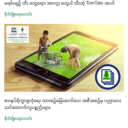
ခရမ်းချဉ် သီး တွေရော၊ အာလူး တွေပါ သီးတဲ့ TomTato အပင်
စိုက်ပျိုးရေးသတင်း
စားနပ်ရိက္ခာဖူလုံရေး သားစဉ်မြေးဆက်ပေး အစီအစဉ်မှ ပညာပေး
သင်ထောက်ကူပစ္စည်းများ
စိုက်ပျိုးရေးသတင်း