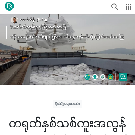
စိုက်ပျိုးရေးသတင်း
တရုတ်နှစ်သစ်ကူးအလွန်