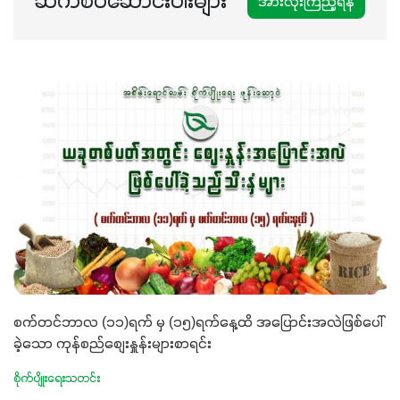
ဆက်စပ်ဆောင်းပါးများ
အားလုံးကြည့်ရန်
စက်တင်ဘာလ (၁၁)ရက် မှ (၁၅)ရက်နေ့ထိ အပြောင်းအလဲဖြစ်ပေါ်
ခဲ့သော ကုန်စည်စျေးနှူန်းများစာရင်း
စိုက်ပျိုးရေးသတင်း