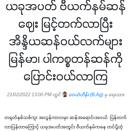
ယခုအပတ် ဗီယက်နမ်ဆန်
ဈေး မြင့်တက်လာပြီး
အိန္ဒိယဆန်ဝယ်လက်များ
မြန်မာ၊ ပါကစ္စတန်ဆန်ကို
ပြောင်းဝယ်လာကြ
21/02/2022 13:00 PM တွင်
ဝေယံဟိန်း (B.Ag)
မှ ရေးသား
တရုတ်နှစ်သစ်ကူး အလွန်ကာလမှာ ဆန်အရောင်းအဝယ်  ပြန်တက်
လာပြန်တာကြောင့် ယခုအပတ်အတွင်း ဗီယက်နမ်ကနေ တင်ပို့တဲ့