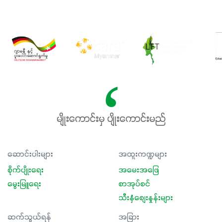
မျိုးကောင်းမှ ပျိုးကောင်းမည်
ဆောင်းပါးများ
အထူးကဏ္ဍများ
စိုက်ပျိုးရေး
အမေးအဖြေ
မွေးမြူရေး
စာအုပ်စင်
သီးနှံစျေးနှုန်းများ
ဆက်သွယ်ရန်
အခြား