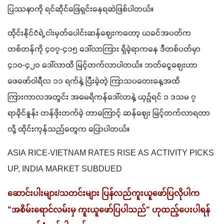
ပြဿနာကို ရင်ဆိုင်ဖြေရှင်းနေရဆဲဖြစ်ပါတယ်။
ထိုင်းနိုင်ငံရဲ့ ငါးမှတ်ပေါင်းဆန်ဈေးကတော့ ယခင်အပတ်က 
တစ်တန်ကို ၄၀၇-၄၁၅ ဒေါ်လာကြား ရှိခဲ့ရာကနေ ဒီတစ်ပတ်မှာ 
၄၁၀-၄၂၀ ဒေါ်လာထိ မြင့်တက်လာပါတယ်။ ဘတ်ငွေဈေးဟာ 
ဖေဖော်ဝါရီလ ၁၁ ရက်နဲ့ ပြီးခဲ့တဲ့ ကြာသပတေးနေ့အထိ 
ကြားကာလအတွင်း အမေရိကန်ဒေါ်လာနဲ့ ယှဉ်ရင် ၁ ဒသမ ၇ 
ရာခိုင်နှုန်း တန်ဖိုးတက်ခဲ့ တာကြောင့် ဆန်ဈေး မြင့်တက်လာရတာ
လို့ ထိုင်းကုန်သည်တွေက ပြောပါတယ်။
ASIA RICE-VIETNAM RATES RISE AS ACTIVITY PICKS 
UP, INDIA MARKET SUBDUED
ဆောင်းပါးများ/သတင်းများ ပြန်လည်ကူးယူဖော်ပြလိုပါက 
"အစိမ်းရောင်လမ်းမှ ကူးယူဖော်ပြပါသည်" ဟုထည့်ပေးပါရန် 