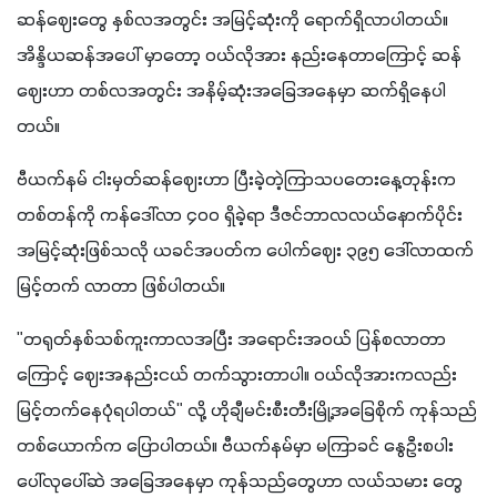
ဆန်ဈေးတွေ နှစ်လအတွင်း အမြင့်ဆုံးကို ရောက်ရှိလာပါတယ်။ 
အိန္ဒိယဆန်အပေါ် မှာတော့ ဝယ်လိုအား နည်းနေတာကြောင့် ဆန်
ဈေးဟာ တစ်လအတွင်း အနိမ့်ဆုံးအခြေအနေမှာ ဆက်ရှိနေပါ
တယ်။
ဗီယက်နမ် ငါးမှတ်ဆန်ဈေးဟာ ပြီးခဲ့တဲ့ကြာသပတေးနေ့တုန်းက 
တစ်တန်ကို ကန်ဒေါ်လာ ၄၀၀ ရှိခဲ့ရာ ဒီဇင်ဘာလလယ်နောက်ပိုင်း 
အမြင့်ဆုံးဖြစ်သလို ယခင်အပတ်က ပေါက်ဈေး ၃၉၅ ဒေါ်လာထက် 
မြင့်တက် လာတာ ဖြစ်ပါတယ်။
"တရုတ်နှစ်သစ်ကူးကာလအပြီး အရောင်းအဝယ် ပြန်စလာတာ
ကြောင့် ဈေးအနည်းငယ် တက်သွားတာပါ။ ဝယ်လိုအားကလည်း 
မြင့်တက်နေပုံရပါတယ်" လို့ ဟိုချီမင်းစီးတီးမြို့အခြေစိုက် ကုန်သည်
တစ်ယောက်က ပြောပါတယ်။ ဗီယက်နမ်မှာ မကြာခင် နွေဦးစပါး 
ပေါ်လုပေါ်ဆဲ အခြေအနေမှာ ကုန်သည်တွေဟာ လယ်သမား တွေ