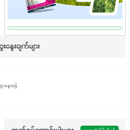
ေးနွေးချက်များ
ေးနွေးရန်