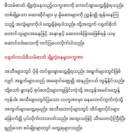
စီယမ်ဓာတ် ချို့တဲ့နေသည့်လက္ခဏာကို ကောင်းစွာတွေ့ရှိခဲ့ရသည်။ 
တစ်ချို့သော ဆေးဆိုင်များ မှ မှိုဆေးများကို ညွှန်း၍ ဖျန်းနေကြ
သည့် အလွဲများကိုပါ တွေ့ရှိခဲ့ရပါသည်။ ထို့အတွက် ငရုတ်စိုက်
တောင်သူများအနေဖြင့် အနာနှင့် ဆေးတစ်ခြားမဖြစ်ရန် ယခု 
ဆောင်းပါးလေးကို တင်ပြပေးလိုက်ပါသည်။
ငရုတ်ကယ်စီယမ်ဓာတ် ချို့တဲ့နေမှုလက္ခဏာ
အသီးများတွင် ပိုမို ထင်ရှားစွာတွေ့ရှိရသည်။ အရွက်များတွင်ဖြစ်
လျှင် အရွက်များသည် အရောင်ဖျော့၍ အနည်းငယ် တွန့်နိုင်သည်။ 
သို့သော် မွှားနှင့် စုပ်စားပိုးများကျခြင်းကဲ့သို့ အလွန်အမင်းမတွန့်
ကုန်ပါ။ အသီးများတွင်ပြသော လက္ခဏာမှာ နေလောင်ကွက်ကဲ့သို့ 
အကွက်များတွေ့ရမည်။ အသီးတောင့်များတွင် ထိပ်ဖျားပိုင်းများ
ခြောက်၍ ပုပ်လိုက်လာတတ်သည်။ အထူးသဖြင့် သီးတောင့်ကြီးပြီး 
ရှည်သော စပ်မျိုးများတွင် တွေ့ရများသည်။ 