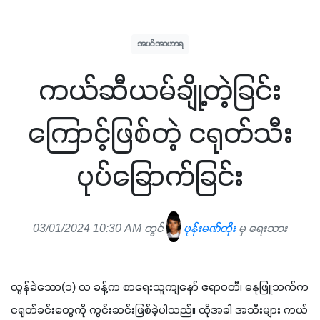
အပင်အာဟာရ
ကယ်ဆီယမ်ချို့တဲ့ခြင်း
ကြောင့်ဖြစ်တဲ့ ငရုတ်သီး
ပုပ်ခြောက်ခြင်း
03/01/2024 10:30 AM တွင်
ဖုန်းမဏ်တိုး
မှ ရေးသား
လွန်ခဲသော(၁) လ ခန့်က စာရေးသူကျနော် ဧရာဝတီ၊ ဓနုဖြူဘက်က 
ငရုတ်ခင်းတွေကို ကွင်းဆင်းဖြစ်ခဲ့ပါသည်။ ထိုအခါ အသီးများ ကယ်