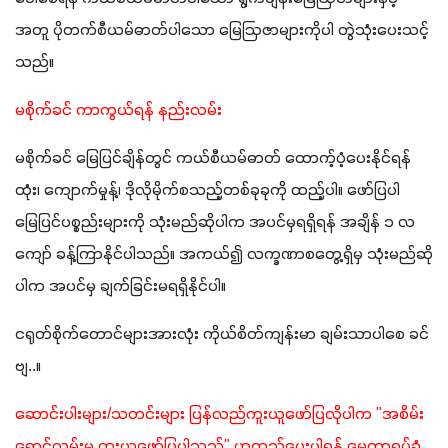
အတူ ပိုတက်စီယမ်ဓာတ်ပါသော မြေဩဇာများကိုပါ တွဲသုံးပေးသင့်
သည်။ 
မစိုက်ခင် ကာကွယ်ရန် နည်းလမ်း
မစိုက်ခင် မြေပြင်ချိန်တွင် ကယ်စီယမ်ဓာတ် ထောက့်ပံ့ပေးနိုင်ရန် 
ထုံး၊ ကျောက်မှုန့်၊ ဒိုလိုမိုက်စသည့်တစ်ခုခုကို ထည့်ပါ။ ဖော်ပြပါ 
မြေပြင်ပစ္စည်းများကို သုံးမည်ဆိုပါက အပင်မှရရှိရန် အချိန် ၁ လ 
ကျော် ခန့်ကြာနိုင်ပါသည်။ အကယ်၍ လက္ခဏာစတွေ့ရှိမှ သုံးမည်ဆို
ပါက အပင်မှ ချက်ခြင်းမရရှိနိုင်ပါ။
ငရုတ်စိုက်တောင်များအားလုံး ကိုယ်စိတ်ကျန်းမာ ချမ်းသာပါစေ ခင်
ဗျ..။
ဆောင်းပါးများ/သတင်းများ ပြန်လည်ကူးယူဖော်ပြလိုပါက "အစိမ်း
ရောင်လမ်းမှ ကူးယူဖော်ပြပါသည်" ဟုထည့်ပေးပါရန် မေတ္တာရပ်ခံ