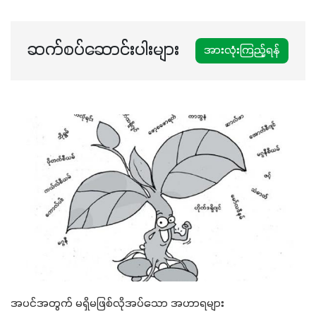
ဆက်စပ်ဆောင်းပါးများ
အားလုံးကြည့်ရန်
အပင်အတွက် မရှိမဖြစ်လိုအပ်သော အဟာရများ