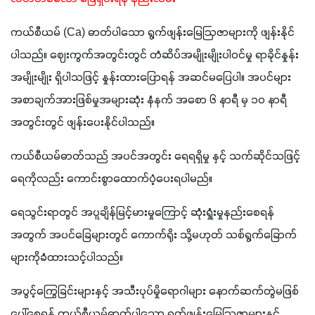
ကယ်စီယမ် (Ca) ဓာတ်ပါသော ရွက်ဖျန်းမြေဩဇာများကို ဖျန်းနိုင်
ပါသည်။ ဈေးကွက်အတွင်းတွင် တံဆိပ်အမျိုးမျိုးပါဝင်မှု ရာခိုင်နှုန်း
အမျိုးမျိုး ရှိပါသဖြင့် နှုန်းထားပြောရန် အဆင်မပြေပါ။ အပင်များ 
အစာချက်အားဖြစ်မှုအများဆုံး နံနက် အစော ၆ နာရီ မှ ၁၀ နာရီ 
အတွင်းတွင် ဖျန်းပေးနိုင်ပါသည်။
ကယ်စီယမ်ဓာတ်သည် အပင်အတွင်း ရေရရှိမှု နှင့် သက်ဆိုင်သဖြင့် 
ရေကိုလည်း ကောင်းစွာထောက်ပံ့ပေးရပါမည်။ 
ရေသွင်းရာတွင် အပူချိန်မြင့်မားမှုကြောင့် ဆုံးရှုံးမှုနည်းစေရန်
အတွက် အပင်ခြေများတွင် ကောက်ရိုး သို့မဟုတ် သစ်ရွက်ခြောက်
များကိုခံထားသင့်ပါသည်။ 
အပွင့်ကြွေခြင်းများနှင့် အသီးပုပ်မှိုရောဂါများ နောက်ဆက်တွဲမဖြစ်
ပေါ်စေရန် ကယ်စီယမ်ဓာတ်ပါသော ရွက်ဖျန်းမြေဩဇာများနှင့် 