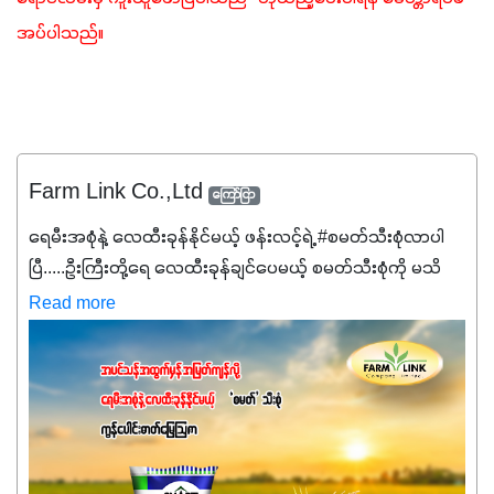
အပ်ပါသည်။ 
Farm Link Co.,Ltd
ကြော်ငြာ
ရေမီးအစုံနဲ့ လေထီးခုန်နိုင်မယ့် ဖန်းလင့်ရဲ့ #စမတ်သီးစုံလာပါ
ပြီ.....ဦးကြီးတို့ရေ ‌လေထီးခုန်ချင်ပေမယ့် စမတ်သီးစုံကို မသိ
သေးရင်တော့ ဒီစာလေးကို ဆက်ဖတ်‌ပေးပါ #စမတ်သီးစုံဆိုတာ
Read more
အပင်တိုင်းအတွက် အဓိကအာဟာရNPK (19:7:8)နဲ့ #ဟူးမစ်
အက်စစ်တို့ အချိုးကျ ပေါင်းစပ်ထားတဲ့ ကွန်ပေါင်း
ဓာတ်မြေဩဇာဖြစ်ပါတယ်။ အဓိကအကျိုးကျေးဇူးတွေအနေနဲ့
ကတော့ နိုက်ထရိုဂျင် 19%ပါဝင်တဲ့အတွက် ကလိုရိုဖီးလ်ဖွဲ့စည်း
မှုကို အားပေးကာ သီးနှံပင်များ၏အရွက်များစိမ်းလန်းသန်စွမ်း
ပြီး အစာချက်လုပ်မှုအားကောင်းစေပါတယ်။ အပင်၏ပင်ပိုင်း