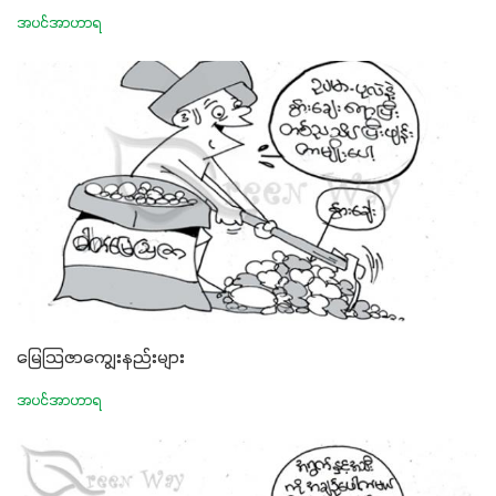
အပင်အာဟာရ
မြေသြဇာကျွေးနည်းများ
အပင်အာဟာရ