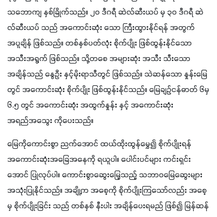
သဘောကျ နှစ်ခြိုက်သည်။ ၂၀ ဒီဂရီ ဆဲလ်ဆီးယပ် မှ ၃၀ ဒီဂရီ ဆဲ
လ်ဆီးယပ် သည် အကောင်းဆုံး သော ကြီးထွားနိုင်ရန် အတွက် 
အပူချိန် ဖြစ်သည်။ တစ်နှစ်ပတ်လုံး စိုက်ပျိုး ဖြစ်ထွန်းနိုင်သော 
အသီးအရွက် ဖြစ်သည်။ သို့တစေ အများဆုံး အသီး သီးသော 
အချိန်သည် နွေဦး နှင့်မိုးရာသီတွင် ဖြစ်သည်။ သဲဆန်သော နှုန်းမြေ
တွင် အကောင်းဆုံး စိုက်ပျိုး ဖြစ်ထွန်းနိုင်သည်။ မြေချဉ်ငန်ဓာတ် ၆မှ 
၆.၅ တွင် အကောင်းဆုံး အထွက်နှုန်း နှင့် အကောင်းဆုံး 
အရည်အသွေး ကိုပေးသည်။
မြေကိုကောင်းစွာ ညက်အောင် ထယ်ထိုးထွန်မွှေ၍ စိုက်ပျိုးရန် 
အကောင်းဆုံးအခြေအနေကို ရယူပါ။ ပေါင်းပင်များ ကင်းရှင်း
အောင် ပြုလုပ်ပါ။ ကောင်းစွာဆွေးမြေ့သည့် သဘာဝမြေဆွေးများ 
အသုံးပြုနိုင်သည်။ အချို့က အစေ့ကို စိုက်ပျိုးကြသော်လည်း အစေ့
မှ စိုက်ပျိုးခြင်း သည် တစ်နှစ် နီးပါး အချိန်ပေးရမည် ဖြစ်၍ မြန်ဆန်