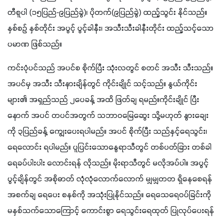
တီစူပါ (၁၅ပြည်-၉ပြည်ခွဲ)၊ ပိုတက်(၉ပြည်ခွဲ) ထည့်သွင်း နိုင်သည်။ 
နှစ်စဉ် နှစ်တိုင်း အပွင့် ပွင့်ခါနီး၊ အသီးသီးခါနီးတိုင်း ထည့်သင့်သော
ပမာဏ ဖြစ်သည်။
ကင်းပုံပင်သည် အပင်စ စိုက်ပြီး သုံးလတွင် စတင် အသီး သီးသည်။ 
အပင်မှ အသီး သီးနားချိန်တွင် ကိုင်းချိုင် သင့်သည်။ နွယ်ကိုင်း
များ၏ အရှည်သည် ၂ပေခန့် အထိ ဖြတ်ချ ရမည်။ကိုင်းချိုင် ပြီး
နောက် အပင် တပင်အတွက် သဘာဝမြေဆွေး သို့မဟုတ် နွားချေး
ကို ၃ပြည်ခန့် ကျွေးပေးရပါမည်။ အပင် စိုက်ပြီး သည်နှင့်ရေသွင်း၊ 
ရေလောင်း ရပါမည်။ ပူပြင်းသောနွေရာသီတွင် တစ်ပတ်ခြား တစ်ခါ 
ရေခပ်ပါးပါး လောင်းရန် လိုသည်။ မိုးရာသီတွင် မလိုအပ်ပါ။ အပွင့် 
ပွင့်ချိန်တွင် အစိုဓာတ် လုံလုံလောက်လောက် မျှမျှတတ ရှိနေစေရန် 
အစက်ချ ရေပေး စနစ်ကို အသုံးပြုနိုင်သည်။ ရေသေရေဝပ်ခြင်းကို 
မနှစ်သက်သောကြောင့် ကောင်းစွာ ရေသွင်းရေထုတ် ပြုလုပ်ပေးရန် 