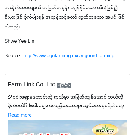
အထိုက်အလျောက် အမြတ်အစွန်း ကျန်နိုင်သော သီးနှံဖြစ်၍ 
စီးပွားဖြစ် စိုက်ပျိုးရန် အလွန်သင့်တော် လွယ်ကူသော အပင် ဖြစ်
ပါသည်။
Shwe Yee Lin
Source: .
http://www.agrifarming.in/ivy-gourd-farming
Farm Link Co.,Ltd
ကြော်ငြာ
🌾စပါးဈေးမကောင်းတဲ့ ရာသီမှာ အမြတ်ကျန်အောင် ဘယ်လို
စိုက်မလဲ⁉️ ❗စပါးဈေးကလည်းမသေချာ၊ သွင်းအားစုစရိတ်တွေ
ကလည်း တက်နေတဲ့ဒီလိုအချိန်မှာ သွင်းအားစုဖိုးကို လျှော့ချပြီး
Read more
အထွက်နှုန်းကို ထိန်းထားနိုင်မှ ဦးကြီးတို့ အဆင်ပြေမှာနော် ✔️ဒါ
ကြောင့် ကိုယ်သုံးသမျှ ကိုယ့်အတွက်အကျိုးရစေမယ့်