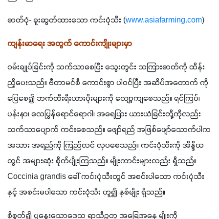
ဓာတ်ပုံ- ခူးဆွတ်ထားသော ကင်းပုံသီး (
www.asiafarming.com
)
ကျန်းမာရေး အတွက် ကောင်းကျိုးများမှာ
ဝမ်းချုပ်ခြင်းကို သက်သာစေပြီး သွေးတွင်း သကြားဓာတ်ကို ထိန်း
ညှိပေးသည်။ ဗီတာမင်စီ ကောင်းစွာ ပါဝင်ပြီး အဆိပ်အတောက် ကို
ပြေစေ၍ ဘက်တီးရီးယားပိုးများကို လျော့ကျစေသည်။ ရင်ကြပ်၊ 
ပန်းနာ၊ လေပြွန်ရောင်ရောဂါ၊ အရေပြား ယားယံခြင်းတို့ကိုလည်း 
သက်သာပျောက် ကင်းစေသည်။ ဖျော်ရည် အဖြစ်ဖျော်သောက်ပါက 
အသား အရည်ကို ကြည်လင် လှပစေသည်။ ကင်းပုံသီးကို အိန္ဒိယ
တွင် အများဆုံး စိုက်ပျိုးကြသည်။ မျိုးကာင်းများလည်း ရှိသည်။ 
Coccinia grandis ခေါ် ကင်းပုံသီးတွင် အစင်းပါသော ကင်းပုံသီး
နှင့် အစင်းမပါသော ကင်းပုံသီး ဟူ၍ နှစ်မျိုး ရှိသည်။
စိုစွတ်၍ ပူနွေးသောဒေသ ရာသီဥတု အခြေအနေ မျိုးကို 