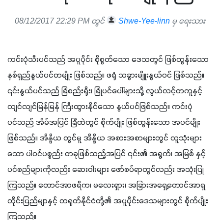
08/12/2017 22:29 PM တွင်
Shwe-Yee-linn
မှ ရေးသား
ကင်းပုံသီးပင်သည် အပူပိုင်း စိုစွတ်သော ဒေသတွင် ဖြစ်ထွန်းသော 
နှစ်ရှည်နွယ်ပင်တမျိုး ဖြစ်သည်။ ဖရုံ သခွားမျိူးနွယ်ဝင် ဖြစ်သည်။ 
၎င်းနွယ်ပင်သည် ခြံစည်းရိုး၊ ခြုံပင်ပေါ်များသို့ လွယ်လင့်တကူနှင့် 
လျင်လျင်မြန်မြန် ကြီးထွားနိုင်သော နွယ်ပင်ဖြစ်သည်။ ကင်းပုံ
ပင်သည် အိမ်အပြင် ခြံထဲတွင် စိုက်ပျိုး ဖြစ်ထွန်းသော အပင်မျိုး 
ဖြစ်သည်။ အိန္ဒိယ တွင်မူ အိန္ဒိယ အစားအစာများတွင် လူသုံးများ
သော ပါဝင်ပစ္စည်း တခုဖြစ်သည့်အပြင် ၎င်း၏ အရွက်၊ အမြစ် နှင့်
ပင်စည်များကိုလည်း ဆေးဝါးများ ဖော်စပ်ရာတွင်လည်း အသုံးပြု
ကြသည်။ တောင်အာဖရိက၊ မလေးရှား၊ အခြားအရှေ့တောင်အာရှ 
တိုင်းပြည်မျာနှင့် တရုတ်နိုင်ငံတို့၏ အပူပိုင်းဒေသများတွင် စိုက်ပျိုး
ကြသည်။