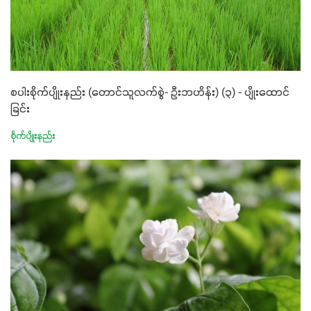
စပါးစိုက်ပျိုးနည်း (တောင်သူလက်စွဲ- ဦးဘဟိန်း) (၃) - ပျိုးထောင်
ခြင်း
စိုက်ပျိုးနည်း