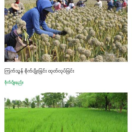
ကြက်သွန် စိုက်ပျိုးခြင်း ထုတ်လုပ်ခြင်း
စိုက်ပျိုးနည်း