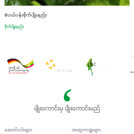
စံပယ်ပန်းစိုက်ပျိုးနည်း
စိုက်ပျိုးနည်း
မျိုးကောင်းမှ ပျိုးကောင်းမည်
ဆောင်းပါးများ
အထူးကဏ္ဍများ