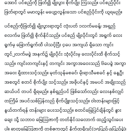
အောင် ပင်စည်ကို ဖြတ်၍ မျိုးပွား စိုက်ပျိုး ကြသည်။ ပင်စည်ပိုင်း 
ဖြတ်ရာတွင် မမာလွန်း မပျော့လွန်းသော ပင်စည်ပိုင်းကို ယူရမည်။
ပင်စည်ကိုဖြတ်၍ မျိုးပွားရာတွင် လုံးပတ် ၁လက်မခန့်၊ အရှည် 
၈လက်မ ဖြတ်၍ စိုက်နိုင်သည်။ ပင်စည် မျိုးပိုင်းတွင် အရွက် လေး
ရွက်မှ ခြောက်ရွက်ထိ ပါသင့်ပြီး ၄ပေ အကျယ် ရှိသော ကျင်း
တွင်၂လက်မခွဲ အနက်၌ မျိုးပိုင်း သုံးပိုင်းမှ လေးပိုင်းထိ စိုက်သင့်
သည်။ ကျင်းတကျင်းနှင့် တကျင်း အကွာအဝေးသည် ၆ပေခွဲ အကွာ
အဝေး ရှိထားသင့်သည်။ မုတ်သုန်မစခင်၊ မိုးရာသီမစခင် နှင့် နွေဦး 
အစတွင် စတင် စိုက်ပျိုး သင့်သည်။ အဖိုပင်နှင့် အမပင် အချိုးသည် 
ဆယ်ပင် တပင် ရှိရမည်။ နှစ်ရှည်ပင် ဖြစ်သော်လည်း လေးနှစ်လျှင် 
တကြိမ် အပင်သစ်ပြန်လည် စိုက်ပျိူးသင့်သည်။ ဝါးတန်းများဖြင့် 
နွယ်တက်ရန် တန်းများ ပေးသင့်သည်။ စတင်မြေပြင်ချိန်တွင် နွား
ချေး သို့ သဘာဝ မြေသြဇာကို တတ်နိုင်သလောက် ထည့်သွင်းပေး
ပါ။ ဓာတုမြေသြဇာကို တစ်ဧကတွင် နိုက်ထရိုဂျင်(၁၅ပြည်-၉ပြည်ခွဲ)၊ 