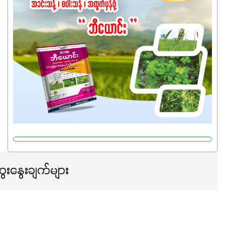
အရည်အသွေးစိတ်ချရတဲ့ သွင်းအားစုပစ္စည်းတွေကိုပဲ ရွေးချယ်
သုံးသင့်ပါတယ်။
ေးနွေးချက်များ