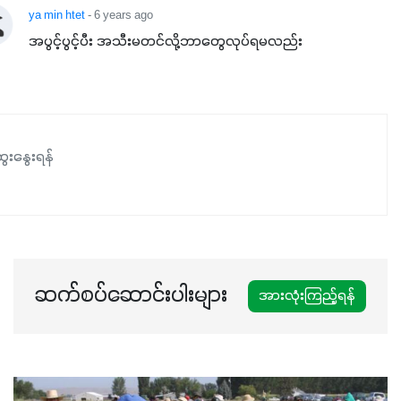
ya min htet
- 6 years ago
အပွင့်ပွင့်ပီး အသီးမတင်လို့ဘာတွေလုပ်ရမလည်း
ေးနွေးရန်
ဆက်စပ်ဆောင်းပါးများ
အားလုံးကြည့်ရန်