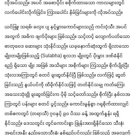
လိုအပ်သည်။ အပင် အစောပိုင်း စစိုက်ထားသော ကာလများတွင် 
လက်ပေါင်းလိုက်ခြင်း၊ ကြားပေါင်း နှိမ်ခြင်းများကို လိုအပ်သည်။
ယင်ဖြူ၊ သရစ်၊ လှေး၊ ပျ နှင့်မွှားကောင်များသည် ကင်းပုံသီး အပင် 
အတွက် အဓိက ဖျက်ပိုးများ ဖြစ်သည်။ သင့်တင့် လျောက်ပတ်သော 
ဓာတုဗေဒ ဆေးများ သုံးနိုင်သည်။ ယခုနောက်ဆုံးထွက် ရှိလာသော 
မျိုးတမျိုးဖြစ်သည့် (Sulabha) စူလဘ မျိုးတွင် ပိုးမွှား ဒဏ်ခံနိုင်
ရည် ရှိသော မျိုး အဖြစ် အသိများ အစိုက်များ ကြသည်။ စိုက်ပျိုးပြီး 
သုံးလအကြာတွင် စတင် ခူးဆွတ်နိုင်ပြီ ဖြစ်သည်။ လက်ဖြင့် ဆွတ်
ခြင်းသည် နွယ်ပင်ကို ထိခိုက်နိုင်သဖြင့် တတ်နိုင်သမျှ ကတ်ကြေး 
အသေးသုံး၍ ခူးဆွတ်ခြင်းက ပိုမို သင့်တော်သည်။ စိုက်ပြီး နှစ်လအ
ကြာတွင် ပန်းများ စတင် ပွင့်သည်။ ကောင်းမွန်စွာ ဂရုစိုက်ထားလျှင် 
တစ်ဧကတွင် (တရာသီ) ၇၀နှင့် ၉၀ ပိဿ ခန့် အထွက်နှုန်း ရရှိ
နိုင်သည်။ ဒေသတွင်း တွင်ကောင်းစွာ ဖြုန်းအားရှိနိုင်သော သီးနှံ၊ 
အရင်းအနှီး နည်းသောသီးနှံ၊ နှစ်ရှည်ပင်လည်း ဖြစ်သည့် အလျေက် 