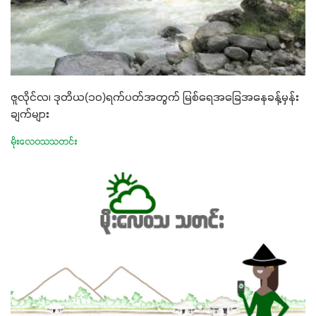
ဇူလိုင်လ၊ ဒုတိယ(၁၀)ရက်ပတ်အတွက် မြစ်ရေအခြေအနေခန့်မှန်း
ချက်များ
မိုးလေဝသသတင်း