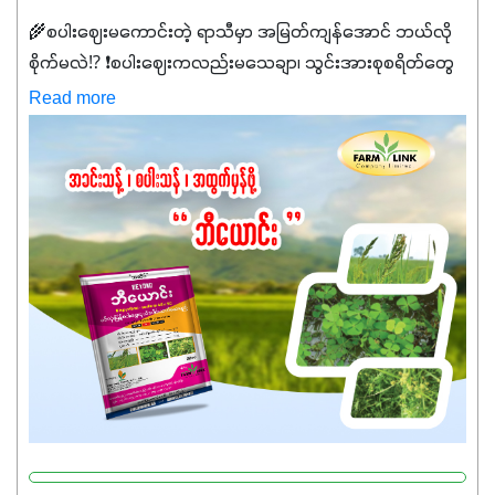
🌾စပါးဈေးမကောင်းတဲ့ ရာသီမှာ အမြတ်ကျန်အောင် ဘယ်လို
စိုက်မလဲ⁉️ ❗စပါးဈေးကလည်းမသေချာ၊ သွင်းအားစုစရိတ်တွေ
ကလည်း တက်နေတဲ့ဒီလိုအချိန်မှာ သွင်းအားစုဖိုးကို လျှော့ချပြီး
Read more
အထွက်နှုန်းကို ထိန်းထားနိုင်မှ ဦးကြီးတို့ အဆင်ပြေမှာနော် ✔️ဒါ
ကြောင့် ကိုယ်သုံးသမျှ ကိုယ့်အတွက်အကျိုးရစေမယ့်
အရည်အသွေးစိတ်ချရတဲ့ သွင်းအားစုပစ္စည်းတွေကိုပဲ ရွေးချယ်
သုံးသင့်ပါတယ်။