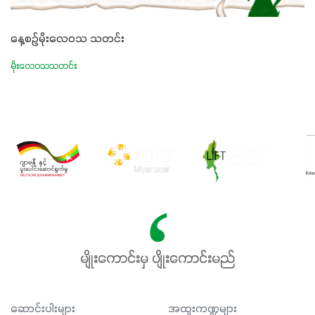
နေ့စဉ်မိုးလေဝသ သတင်း
မိုးလေဝသသတင်း
မျိုးကောင်းမှ ပျိုးကောင်းမည်
ဆောင်းပါးများ
အထူးကဏ္ဍများ