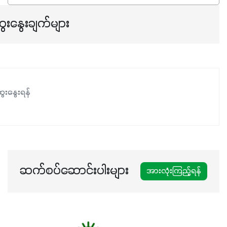
ေးနွေးချက်များ
ေးနွေးရန်
ဆက်စပ်ဆောင်းပါးများ
အားလုံးကြည့်ရန်