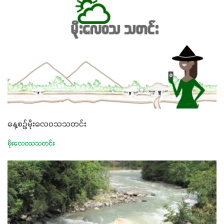
နေ့စဉ်မိုးလေဝသသတင်း
မိုးလေဝသသတင်း