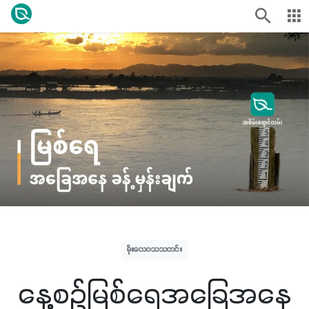
မိုးလေဝသသတင်း
နေ့စဉ်မြစ်ရေအခြေအနေ