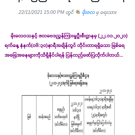
22/11/2021 15:00 PM တွင်
မိုးဇလ
မှ ရေးသား
     မိုးလေဝသနှင့် ဇလဗေဒညွှန်ကြားမှုဦးစီးဌာနမှ (၂၂.၁၁.၂၀၂၁) 
ရက်နေ့ နံနက်(၀၆:၃၀)နာရီအချိန်တွင် တိုင်းတာရရှိသော မြစ်ရေ
အခြေအနေများကိုသိရှိနိုင်ပါရန် ပြန်လည်ဖော်ပြလိုက်ပါတယ်...