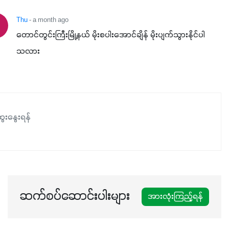
Thu
- a month ago
တောင်တွင်းကြီးမြို့နယ် မိုးစပါးအောင်ချိန် မိုးပျက်သွားနိုင်ပါ
သလား
ေးနွေးရန်
ဆက်စပ်ဆောင်းပါးများ
အားလုံးကြည့်ရန်