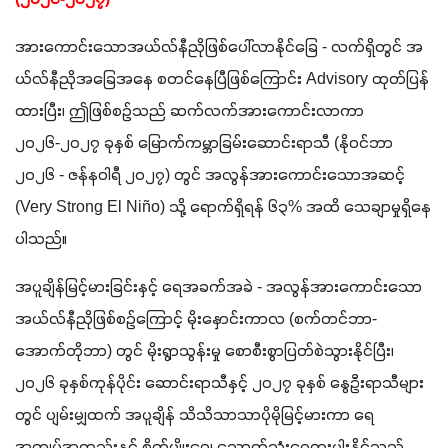
(၂၀၂၆-၂၀၂၇)
အားကောင်းသောအယ်လ်နီညိုဖြစ်ပေါ်လာနိုင်ခြေ - လက်ရှိတွင် အ
ယ်လ်နီညိုအခြေအနေ စတင်နေပြီဖြစ်ကြောင်း Advisory ထုတ်ပြန်
ထားပြီး၊ ဤဖြစ်စဉ်သည် ဆက်လက်အားကောင်းလာကာ 
၂၀၂၆-၂၀၂၇ ခုနှစ် မြောက်ကမ္ဘာခြမ်းဆောင်းရာသီ (နိုဝင်ဘာ 
၂၀၂၆ - ဇန်နဝါရီ ၂၀၂၇) တွင် အလွန်အားကောင်းသောအဆင့် 
(Very Strong El Niño) သို့ ရောက်ရှိရန် ၆၃% အထိ သေချာမှုရှိနေ
ပါသည်။
အပူချိန်မြင့်မားခြင်းနှင့် ရေအခက်အခဲ - အလွန်အားကောင်းသော 
အယ်လ်နီညိုဖြစ်စဉ်ကြောင့် မိုးနှောင်းကာလ (စက်တင်ဘာ-
အောက်တိုဘာ) တွင် မိုးရွာသွန်းမှု စောစီးစွာပြတ်စဲသွားနိုင်ပြီး၊ 
၂၀၂၆ ခုနှစ်ကုန်ပိုင်း ဆောင်းရာသီနှင့် ၂၀၂၇ ခုနှစ် နွေဦးရာသီများ
တွင် ပျမ်းမျှထက် အပူချိန် သိသိသာသာပိုမိုမြင့်မားကာ ရေ