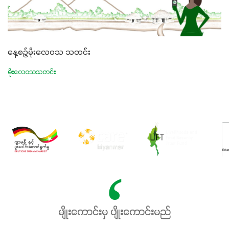
နေ့စဉ်မိုးလေဝသ သတင်း
မိုးလေဝသသတင်း
မျိုးကောင်းမှ ပျိုးကောင်းမည်