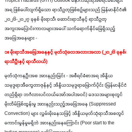
Tropics Hazards (GTH) Outlook နောက်ဆုံးရအစီရင်ခံစာများ
အရ ဖြစ်ပေါ်လျက်ရှိသော ရာသီဥတုဖြစ်စဉ်များသည် မြန်မာနိုင်ငံ၏ 
၂၀၂၆-၂၀၂၇ ခုနှစ် မိုးရာသီ၊ ဆောင်းရာသီနှင့် ရာသီဥတု
အကူးအပြောင်းကာလများအပေါ် သက်ရောက်နိုင်ခြေရှိသည့် 
အခြေအနေများ -
၁။ မိုးရာသီအခြေအနေနှင့် မုတ်သုံလေအလားအလာ (၂၀၂၆ ခုနှစ်၊ 
ရာသီဦးနှင့် ရာသီလယ်)
မုတ်သုံကနဦးအစ အားနည်းခြင်း - အစီရင်ခံစာအရ အိန္ဒိယ
သမုဒ္ဒရာအီကွေတာဇုန်နှင့် အိန္ဒိယသမုဒ္ဒရာမြောက်ပိုင်း (မြန်မာနိုင်ငံ
တည်ရှိရာ ဘင်္ဂလားပင်လယ်အော်အပါအဝင်) ဒေသအများစုတွင် 
မိုးတိမ်ဖြစ်ထွန်းမှု အားနည်းသည့်အခြေအနေ (Suppressed 
Convection) များ လွှမ်းမိုးနေသဖြင့် အိန္ဒိယမုတ်သုံရာသီအစတွင် 
ကောင်းမွန်မှုမရှိဘဲ အားနည်းနေကြောင်း (Poor start to the 