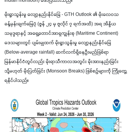
Indian monsoon) ဖော်ပြထားသည်။
မိုးရွာသွန်းမှု လျော့နည်းနိုင်ခြေ - GTH Outlook ၏ မိုးလေဝသ
ခန့်မှန်းချက်မြေပုံ (ဇွန် ၂၄ မှ ဇူလိုင် ၇ ရက်အထိ) အရ အိန္ဒိယ
သမုဒ္ဒရာနှင့် အရှေ့တောင်အာရှကျွန်းစု (Maritime Continent) 
ဒေသများတွင် ပျမ်းမျှထက် မိုးရွာသွန်းမှု လျော့နည်းနိုင်ခြေ 
(Below-average rainfall) ဆက်လက်ရှိနေဦးမည်ဖြစ်ရာ 
မြန်မာနိုင်ငံတွင်လည်း မိုးရာသီကာလအတွင်း မိုးအားနည်းခြင်း 
သို့မဟုတ် မိုးပြတ်ခြင်း (Monsoon Breaks) ဖြစ်စဉ်များကို ကြုံတွေ့
ရနိုင်ပါသည်။