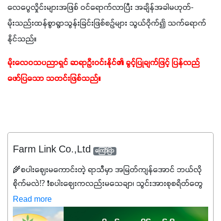
လေပွေလှိုင်းများအဖြစ် ဝင်ရောက်လာပြီး အချိန်အခါမဟုတ်-
မိုးသည်းထန်စွာရွာသွန်းခြင်းဖြစ်စဉ်များ သွယ်ဝိုက်၍ သက်ရောက်
နိုင်သည်။
မိုးလေဝသပညာရှင် ဆရာဦးဝင်းနိုင်၏ ခွင့်ပြုချက်ဖြင့် ပြန်လည်
ဖော်ပြသော သတင်းဖြစ်သည်။
Farm Link Co.,Ltd
ကြော်ငြာ
🌾စပါးဈေးမကောင်းတဲ့ ရာသီမှာ အမြတ်ကျန်အောင် ဘယ်လို
စိုက်မလဲ⁉️ ❗စပါးဈေးကလည်းမသေချာ၊ သွင်းအားစုစရိတ်တွေ
ကလည်း တက်နေတဲ့ဒီလိုအချိန်မှာ သွင်းအားစုဖိုးကို လျှော့ချပြီး
Read more
အထွက်နှုန်းကို ထိန်းထားနိုင်မှ ဦးကြီးတို့ အဆင်ပြေမှာနော် ✔️ဒါ