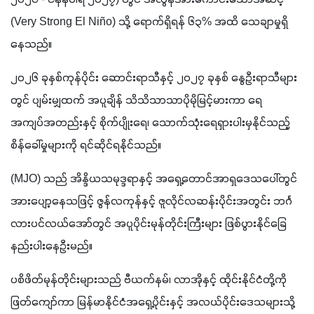
၂၀၂၆ - ဇန်နဝါရီ ၂၀၂၇) တွင် အလွန်အားကောင်းသောအဆင့် 
(Very Strong El Niño) သို့ ရောက်ရှိရန် ၆၃% အထိ သေချာမှုရှိ
နေသည်။
၂၀၂၆ ခုနှစ်ကုန်ပိုင်း ဆောင်းရာသီနှင့် ၂၀၂၇ ခုနှစ် နွေဦးရာသီများ
တွင် ပျမ်းမျှထက် အပူချိန် သိသိသာသာပိုမိုမြင့်မားကာ ရေ
အကျပ်အတည်းနှင့် စိုက်ပျိုးရေ၊ သောက်သုံးရေရှားပါးမှနိုင်သည့် 
စိန်ခေါ်မှုများကို ရင်ဆိုင်ရနိုင်သည်။
(MJO) သည် အိန္ဒိယသမုဒ္ဒရာနှင့် အရှေ့တောင်အာရှဒေသပေါ်တွင် 
အားပျော့နေသဖြင့် ဇွန်လကုန်နှင့် ဇူလိုင်လဆန်းပိုင်းအတွင်း ဘင်္ဂ
လားပင်လယ်အော်တွင် အပူပိုင်းမုန်တိုင်းကြီးများ ဖြစ်ပွားနိုင်ခြေ 
နည်းပါးနေဦးမည်။
ပစိဖိတ်မုန်တိုင်းများသည် ဗီယက်နမ်၊ လာအိုနှင့် ထိုင်းနိုင်ငံတို့ကို 
ဖြတ်ကျော်ကာ မြန်မာနိုင်ငံအရှေ့ပိုင်းနှင့် အလယ်ပိုင်းဒေသများသို့ 