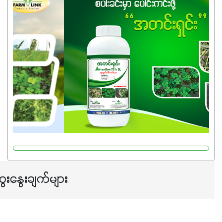
ကြောင့် ကိုယ်သုံးသမျှ ကိုယ့်အတွက်အကျိုးရစေမယ့်
အရည်အသွေးစိတ်ချရတဲ့ သွင်းအားစုပစ္စည်းတွေကိုပဲ ရွေးချယ်
သုံးသင့်ပါတယ်။
ေးနွေးချက်များ