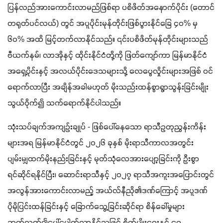
ပြန်လည်အားကောင်းလာမည်ဖြစ်ရာ ပစိဖိတ်အနောက်ပိုင်း (တောင်
တရုတ်ပင်လယ်) တွင် အပူပိုင်းမုန်တိုင်းဖြစ်ပွားနိုင်ခြေ ၄၀% မှ 
၆၀% အထိ မြင့်တက်လာနိုင်သည်။ ၎င်းပစိဖိတ်မုန်တိုင်းများသည် 
ဗီယက်နမ်၊ လာအိုနှင့် ထိုင်းနိုင်ငံတို့ကို ဖြတ်ကျော်ကာ မြန်မာနိုင်ငံ
အရှေ့ပိုင်းနှင့် အလယ်ပိုင်းဒေသများသို့ လေပွေလှိုင်းများအဖြစ် ဝင်
ရောက်လာပြီး အချိန်အခါမဟုတ် မိုးသည်းထန်စွာရွာသွန်းခြင်းမျိုး 
သွယ်ဝိုက်၍ သက်ရောက်နိုင်ပါသည်။
သုံးသပ်ချက်အကျဉ်းချုပ် - ဖြစ်ပေါ်နေသော ရာသီဥတုညွှန်းကိန်း
များအရ မြန်မာနိုင်ငံတွင် ၂၀၂၆ ခုနှစ် မိုးရာသီကာလအတွင်း 
ပျမ်းမျှထက်မိုးနည်းခြင်းနှင့် မုတ်သုံလေအားပျော့ခြင်းကို ဦးစွာ
ရင်ဆိုင်ရနိုင်ပြီး၊ ဆောင်းရာသီနှင့် ၂၀၂၇ ရာသီအကူးအပြောင်းတွင် 
အလွန်အားကောင်းလာမည့် အယ်လ်နီညို၏ဒဏ်ကြောင့် အပူဒဏ်
ပိုမိုပြင်းထန်ခြင်းနှင့် ခြောက်သွေ့ခြင်းဆိုင်ရာ စိန်ခေါ်မှုများ 