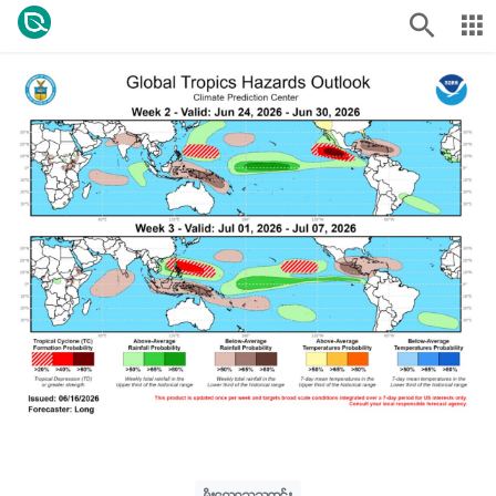
မိုးလေဝသသတင်း