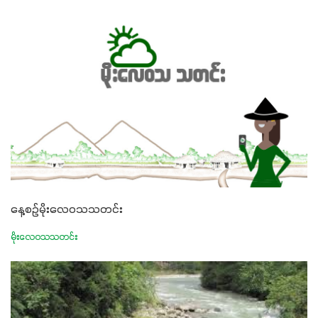
နေ့စဉ်မိုးလေဝသသတင်း
မိုးလေဝသသတင်း