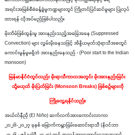
ဆက်လက်၍ပေါ်ပေါက်လာနိုင်သဖြင့် စိုက်ပျိုးရေးနှင့် ရေ
အရင်းအမြစ်စီမံခန့်ခွဲမှုကဏ္ဍများတွင် ကြိုတင်ပြင်ဆင်မှုများ ပြုလုပ်
ထားရန် လိုအပ်မည်ဖြစ်ပါသည်။
မိုးတိမ်ဖြစ်ထွန်းမှု အားနည်းသည့်အခြေအနေ (Suppressed 
Convection) များ လွှမ်းမိုးနေသဖြင့် အိန္ဒိယမုတ်သုံရာသီအစတွင် 
ကောင်းမွန်မှုမရှိဘဲ အားနည်းနေသည် - (Poor start to the Indian 
monsoon)
မြန်မာနိုင်ငံတွင်လည်း မိုးရာသီကာလအတွင်း မိုးအားနည်းခြင်း 
သို့မဟုတ် မိုးပြတ်ခြင်း (Monsoon Breaks) ဖြစ်စဉ်များကို
ကြုံတွေ့ရနိုင်သည်။
အယ်လ်နီညို (El Niño) ဆက်လက်အားကောင်းလာကာ 
၂၀၂၆-၂၀၂၇ ခုနှစ် မြောက်ကမ္ဘာခြမ်းဆောင်းရာသီ (နိုဝင်ဘာ 