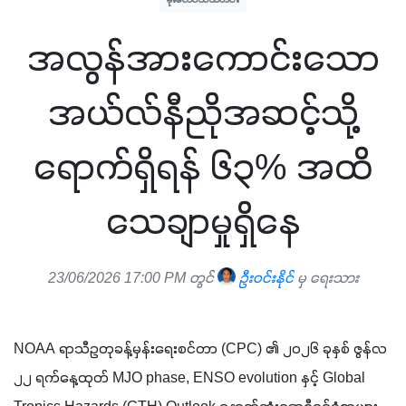
အလွန်အားကောင်းသော
အယ်လ်နီညိုအဆင့်သို့
ရောက်ရှိရန် ၆၃% အထိ
သေချာမှုရှိနေ
23/06/2026 17:00 PM တွင်
ဦးဝင်းနိုင်
မှ ရေးသား
NOAA ရာသီဥတုခန့်မှန်းရေးစင်တာ (CPC) ၏ ၂၀၂၆ ခုနှစ် ဇွန်လ 
၂၂ ရက်နေ့ထုတ် MJO phase, ENSO evolution နှင့် Global 