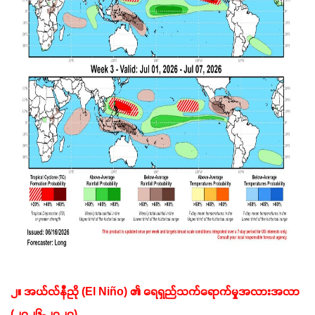
၂။ အယ်လ်နီညို (El Niño) ၏ ရေရှည်သက်ရောက်မှုအလားအလာ 