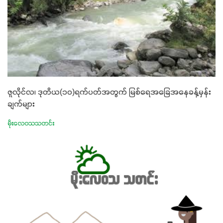
ဇူလိုင်လ၊ ဒုတိယ(၁၀)ရက်ပတ်အတွက် မြစ်ရေအခြေအနေခန့်မှန်း
ချက်များ
မိုးလေဝသသတင်း