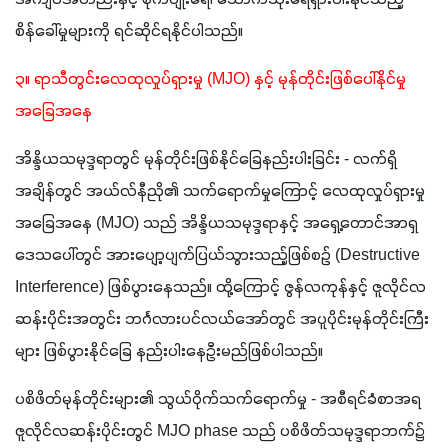
အကျပ်အတည်းနှင့် စိုက်ပျိုးရေ၊ သောက်သုံးရေရှားပါးနိုင်သည့် 
စိန်ခေါ်မှုများကို ရင်ဆိုင်ရနိုင်ပါသည်။
၃။ ရာသီတွင်းလေထုလှုပ်ရှားမှု (MJO) နှင့် မုန်တိုင်းဖြစ်ပေါ်နိုင်မှု
အခြေအနေ
အိန္ဒိယသမုဒ္ဒရာတွင် မုန်တိုင်းဖြစ်နိုင်ခြေနည်းပါးခြင်း - လက်ရှိ
အချိန်တွင် အယ်လ်နီညို၏ သက်ရောက်မှုကြောင့် လေထုလှုပ်ရှားမှု
အခြေအနေ (MJO) သည် အိန္ဒိယသမုဒ္ဒရာနှင့် အရှေ့တောင်အာရှ
ဒေသပေါ်တွင် အားပျော့ပျက်ပြယ်သွားသည့်ဖြစ်စဉ် (Destructive 
Interference) ဖြစ်ပွားနေသည်။ ထို့ကြောင့် ဇွန်လကုန်နှင့် ဇူလိုင်လ
ဆန်းပိုင်းအတွင်း ဘင်္ဂလားပင်လယ်အော်တွင် အပူပိုင်းမုန်တိုင်းကြီး
များ ဖြစ်ပွားနိုင်ခြေ နည်းပါးနေဦးမည်ဖြစ်ပါသည်။
ပစိဖိတ်မုန်တိုင်းများ၏ သွယ်ဝိုက်သက်ရောက်မှု - အစီရင်ခံစာအရ 
ဇူလိုင်လဆန်းပိုင်းတွင် MJO phase သည် ပစိဖိတ်သမုဒ္ဒရာဘက်၌ 