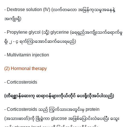
- Dextrose solution (IV) (လက်တလော အမြန်ကုသမှုအနေနဲ့
အကျိုးရှိ)
- Propylene glycol (သို့) glycerine (ရေရှည်အကျိုးသက်ရောက်မှု
ရှိ၊ ၂ - ၄ ရက်ကြာအောင်ဆက်ပေးရမည်)
- Multivitamin injection
(2) Hormonal therapy
- Corticosteroids
(တိရစ္ဆာန်ဆေးကု ဆရာဝန်များကိုယ်တိုင် ပေးဖို့လိုအပ်ပါသည်)
- Corticosteroids သည် ကြွက်သားအတွင်းမှ protein 
(အသားဓာတ်)ကို ဖြိုခွဲကာ glucose အဖြစ်ပြောင်းလဲပေးပြီး သွေး