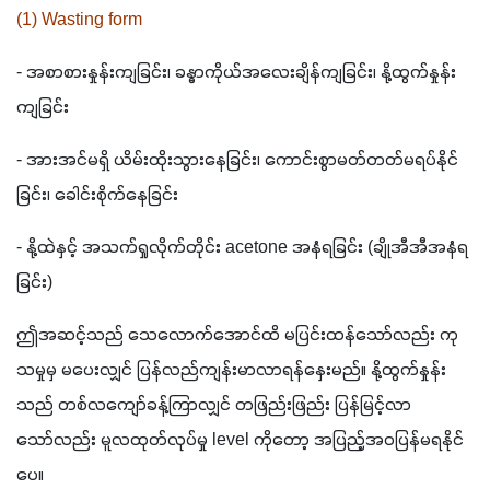
(1) Wasting form
- အစာစားနှုန်းကျခြင်း၊ ခန္ဓာကိုယ်အလေးချိန်ကျခြင်း၊ နို့ထွက်နှုန်း
ကျခြင်း
- အားအင်မရှိ ယိမ်းထိုးသွားနေခြင်း၊ ကောင်းစွာမတ်တတ်မရပ်နိုင်
ခြင်း၊ ခေါင်းစိုက်နေခြင်း
- နို့ထဲနှင့် အသက်ရှုလိုက်တိုင်း acetone အနံရခြင်း (ချိုအီအီအနံရ
ခြင်း)
ဤအဆင့်သည် သေလောက်အောင်ထိ မပြင်းထန်သော်လည်း ကု
သမှုမှ မပေးလျှင် ပြန်လည်ကျန်းမာလာရန်နှေးမည်။ နို့ထွက်နှုန်း
သည် တစ်လကျော်ခန့်ကြာလျှင် တဖြည်းဖြည်း ပြန်မြင့်လာ
သော်လည်း မူလထုတ်လုပ်မှု level ကိုတော့ အပြည့်အဝပြန်မရနိုင်
ပေ။