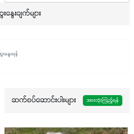
အရသာ ပိုမိုကောင်းမွန်စေဖို့အတွက် လိုအပ်တဲ့အာဟာရဓာတ်
ေးနွေးချက်များ
ဖြစ်ပါတယ်။ ဟူးမစ်အက်စစ်ပါဝင်ပေါင်းစပ်ထားတဲ့အတွက်
အာဟာရဓာတ်စုပ်ယူမှုကောင်းမွန်လာခြင်း၊မြေဆီလွှာဖွဲ့စည်းပုံ
နှင့်ရေထိန်းနိုင်စွမ်းအားကောင်းလာခြင်းအပါအဝင်
အကျိုးကျေးဇူးများစွာကိုရရှိစေမှာဖြစ်ပါတယ်။ စပါးအပါအဝင်
နှံစားသီးနှံများ၊ပဲအမျိုးမျိုး၊ဟင်းသီးဟင်းရွက်နဲ့ ဥယျာဉ်ခြံသီးနှံ
ေးနွေးရန်
အားလုံးမှာ အသုံးပြုနိုင်တယ်ဆိုတော့ တစ်မျိုးတည်းနဲ့ အားလုံး
ပါဖက်(perfect)မယ့် စမတ်သီးစုံနော် အရွေးမမှားတာသေချာပြီ
မလို့ အတွေးမများဘဲ သီးနှံတိုင်းကြီးထွားအောင် ဖန်းလင့်ရဲ့ #စ
မတ်သီးစုံကို သုံးကြပါစို့....
ဆက်စပ်ဆောင်းပါးများ
အားလုံးကြည့်ရန်