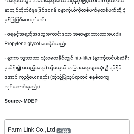
- အရိပ်ထဲတွင် အခင်းနေရာကောင်းမွန်စွာဖြင့်ထားပါ။ ကိုယ်လက်
နာကျင်ကိုက်ခဲမှုမဖြစ်စေရန် ခန္ဓာကိုယ်ကိုတစ်ဖက်မှတစ်ဖက်သို့ ပုံ
မှန်ပြုပြင်ပေးရပါမယ်။
- ရေနှင့်အရည်အသွေးကောင်းသော အစာများထားထားပေးပါ။ 
Propylene glycol ပေးနိုင်သည်။
- နွားက သူ့ဘာသာ လုံးဝမထနိုင်လျှင် hip-lifter (နွားကိုတင်ပါးဆုံရိုး
မှထိန်း၍ မသည့်အရာ) သို့မဟုတ် တခြားအရာများသုံး၍ ရပ်နိုင်
အောင် ကူညီပေးရမည်။ (ထိုသို့ပြုလုပ်ရာတွင် စနစ်တကျ
လုပ်ဆောင်ရမည်။)
Source- MDEP
Farm Link Co.,Ltd
ကြော်ငြာ