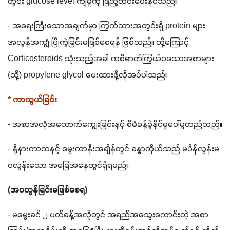
တွင်း glucose level ကျမှုကို ဖြည့်တင်းပေးနိုင်သည်။
- အရေးကြီးသောအချက်မှာ ကြွက်သားအတွင်းရှိ protein များ 
အလွန်အကျွံ ပြိုကွဲခြင်းမဖြစ်စေရန် ဖြစ်သည်။ ထို့ကြောင့် 
Corticosteroids သုံးသည့်အခါ ကစီဓာတ်ကြွယ်ဝသောအစာများ 
(သို့) propylene glycol ပေးထားဖို့လိုအပ်ပါသည်။
* ကာကွယ်ခြင်း
- အစာအလုံအလောက်ကျွေးခြင်းနှင့် စီမံခန့်ခွဲနိုင်မှုပေါ်မူတည်သည်။
- နို့နားကာလနှင့် မွေးကာနီးအချိန်တွင် ခန္ဓာကိုယ်သည် မပိန်လွန်းမ
ဝလွန်းသော အခြေအနေတွင်ရှိရမည်။
(အဝလွန်ခြင်းမဖြစ်စေရ)
- မမွေးခင် ၂ ပတ်ခန့်အလိုတွင် အရည်အသွေးကောင်းတဲ့ အစာ