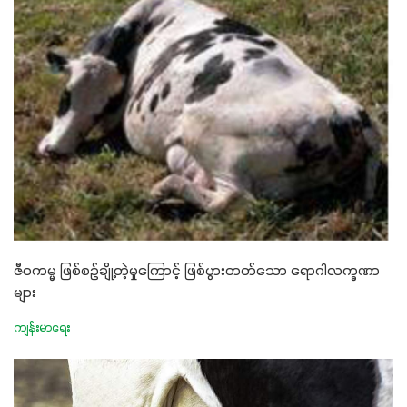
ဇီဝကမ္မ ဖြစ်စဉ်ချို့တဲ့မှုကြောင့် ဖြစ်ပွားတတ်သော ရောဂါလက္ခဏာ
များ
ကျန်းမာရေး