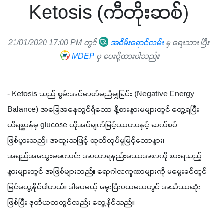
Ketosis (ကီတိုးဆစ်)
21/01/2020 17:00 PM တွင်
အစိမ်းရောင်လမ်း
မှ ရေးသား ပြီး
MDEP
မှ ပေးပို့ထားပါသည်။
- Ketosis သည် စွမ်းအင်ဓာတ်မညီမျှခြင်း (Negative Energy 
Balance) အခြေအနေတွင်ရှိသော နို့စားနွားမများတွင် တွေ့ရပြီး 
တိရစ္ဆာန်မှ glucose လိုအပ်ချက်မြင့်လာတာနှင့် ဆက်စပ်
ဖြစ်ပွားသည်။ အထူးသဖြင့် ထုတ်လုပ်မှုမြင့်သောနွား၊ 
အရည်အသွေးမကောင်း အာဟာရနည်းသောအစာကို စားရသည့်
နွားများတွင် အဖြစ်များသည်။ ရောဂါလက္ခဏာများကို မမွေးခင်တွင်
မြင်တွေ့နိုင်ပါတယ်။ ဒါပေမယ့် မွေးပြီးပထမလတွင် အသိသာဆုံး
ဖြစ်ပြီး ဒုတိယလတွင်လည်း တွေ့နိုင်သည်။