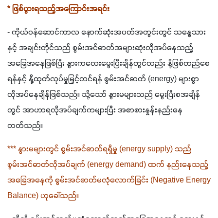
* ဖြစ်ပွားရသည့်အကြောင်းအရင်း
- ကိုယ်ဝန်ဆောင်ကာလ နောက်ဆုံးအပတ်အတွင်းတွင် သန္ဓေသား
နှင့် အချင်းတိုင်သည် စွမ်းအင်ဓာတ်အများဆုံးလိုအပ်နေသည့် 
အခြေအနေဖြစ်ပြီး နွားကလေးမွေးပြီးချိန်တွင်လည်း နို့ဖြစ်တည်စေ
ရန်နှင့် နို့ထုတ်လုပ်မှုမြှင့်တင်ရန် စွမ်းအင်ဓာတ် (energy) များစွာ
လိုအပ်နေချိန်ဖြစ်သည်။ သို့သော် နွားမများသည် မွေးပြီးစအချိန်
တွင် အာဟာရလိုအပ်ချက်ကများပြီး အစာစားနှုန်းနည်းနေ
တတ်သည်။
*** နွားမများတွင် စွမ်းအင်ဓာတ်ရရှိမှု (energy supply) သည် 
စွမ်းအင်ဓာတ်လိုအပ်ချက် (energy demand) ထက် နည်းနေသည့် 
အခြေအနေကို စွမ်းအင်ဓာတ်မလုံလောက်ခြင်း (Negative Energy 
Balance) ဟုခေါ်သည်။