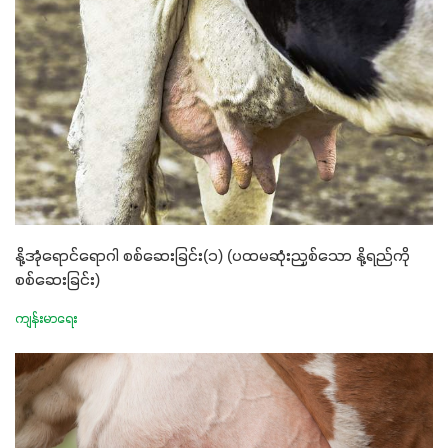
နို့အုံရောင်ရောဂါ စစ်ဆေးခြင်း(၁) (ပထမဆုံးညှစ်သော နို့ရည်ကို
စစ်ဆေးခြင်း)
ကျန်းမာရေး