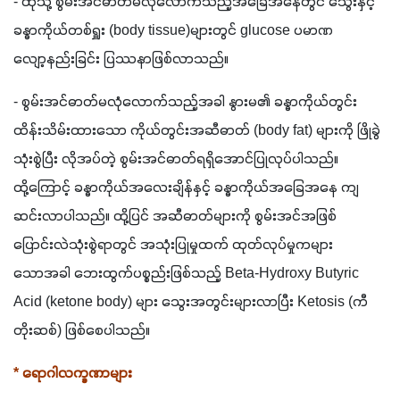
- ထိုသို့ စွမ်းအင်ဓာတ်မလုံလောက်သည့်အခြေအနေတွင် သွေးနှင့် 
ခန္ဓာကိုယ်တစ်ရှူး (body tissue)များတွင် glucose ပမာဏ 
လျော့နည်းခြင်း ပြဿနာဖြစ်လာသည်။
- စွမ်းအင်ဓာတ်မလုံလောက်သည့်အခါ နွားမ၏ ခန္ဓာကိုယ်တွင်း 
ထိန်းသိမ်းထားသော ကိုယ်တွင်းအဆီဓာတ် (body fat) များကို ဖြိုခွဲ
သုံးစွဲပြီး လိုအပ်တဲ့ စွမ်းအင်ဓာတ်ရရှိအောင်ပြုလုပ်ပါသည်။ 
ထို့ကြောင့် ခန္ဓာကိုယ်အလေးချိန်နှင့် ခန္ဓာကိုယ်အခြေအနေ ကျ
ဆင်းလာပါသည်။ ထို့ပြင် အဆီဓာတ်များကို စွမ်းအင်အဖြစ်
ပြောင်းလဲသုံးစွဲရာတွင် အသုံးပြုမှုထက် ထုတ်လုပ်မှုကများ
သောအခါ ဘေးထွက်ပစ္စည်းဖြစ်သည့် Beta-Hydroxy Butyric 
Acid (ketone body) များ သွေးအတွင်းများလာပြီး Ketosis (ကီ
တိုးဆစ်) ဖြစ်စေပါသည်။
* ရောဂါလက္ခဏာများ