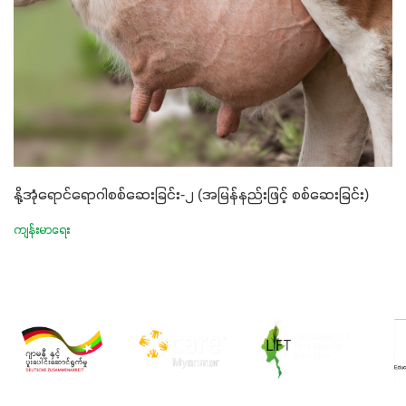
နို့အုံရောင်ရောဂါစစ်ဆေးခြင်း-၂ (အမြန်နည်းဖြင့် စစ်ဆေးခြင်း)
ကျန်းမာရေး