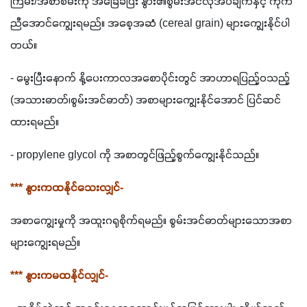
ကြမ်း/အစာစိမ်းကို အခြေခံပြီး နွား၏စွမ်းအင်လိုအပ်ချက်နှင့် ကိုက်
ညီအောင်ကျွေးရမည်။ အစေ့အဆံ (cereal grain) များကျွေးနိုင်ပါ
တယ်။
- မွေးပြီးနောက် နို့ပေးကာလအစောပိုင်းတွင် အာဟာရပြည့်ဝသည့် 
(အသားဓာတ်၊စွမ်းအင်ဓာတ်) အစာများကျွေးနိုင်အောင် ပြင်ဆင်
ထားရမည်။
- propylene glycol ကို အစာတွင်ဖြည့်စွက်ကျွေးနိုင်သည်။
*** နွားကထနိုင်သေးလျှင်-
အစာကျွေးမှုကို အထူးဂရုစိုက်ရမည်။ စွမ်းအင်ဓာတ်များသောအစာ
များကျွေးရမည်။
*** နွားကမထနိုင်လျှင်-