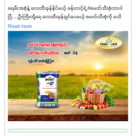
ရေမီးအစုံနဲ့ လေထီးခုန်နိုင်မယ့် ဖန်းလင့်ရဲ့ #စမတ်သီးစုံလာပါ
ပြီ.....ဦးကြီးတို့ရေ ‌လေထီးခုန်ချင်ပေမယ့် စမတ်သီးစုံကို မသိ
သေးရင်တော့ ဒီစာလေးကို ဆက်ဖတ်‌ပေးပါ #စမတ်သီးစုံဆိုတာ
Read more
အပင်တိုင်းအတွက် အဓိကအာဟာရNPK (19:7:8)နဲ့ #ဟူးမစ်
အက်စစ်တို့ အချိုးကျ ပေါင်းစပ်ထားတဲ့ ကွန်ပေါင်း
ဓာတ်မြေဩဇာဖြစ်ပါတယ်။ အဓိကအကျိုးကျေးဇူးတွေအနေနဲ့
ကတော့ နိုက်ထရိုဂျင် 19%ပါဝင်တဲ့အတွက် ကလိုရိုဖီးလ်ဖွဲ့စည်း
မှုကို အားပေးကာ သီးနှံပင်များ၏အရွက်များစိမ်းလန်းသန်စွမ်း
ပြီး အစာချက်လုပ်မှုအားကောင်းစေပါတယ်။ အပင်၏ပင်ပိုင်း
ကြီးထွားမှုကို တိုးမြင့်စေကာ အပင်သန်၍ အကြီးမြန်စေပါတယ်။
သင့်တော်တဲ့ Phosphorus 7%ပါဝင်မှုကြောင့် အပင်ရဲ့ အမြစ်
ဖွဲ့စည်းတည်ဆောက်မှုကို ပို၍သန်မာလာအောင် အားပေးပါ
တယ်။ ဒါ့အပြင် ပန်းပွင့်ခြင်း၊အသီးသီးခြင်း၊အစေ့တည်ခြင်း
လုပ်ငန်းစဉ်များကိုလည်း အားပေးပါတယ်။ လုံလောက်တဲ့
Potassium 8%က အပင်ရဲ့ ရောဂါဒဏ်၊ရာသီဥတုဒဏ်ခံနိုင်ရည်
ရှိမှုကို မြင့်တက်စေပြီး အသီးအရည်အသွေး၊ အရွယ်အစားနဲ့