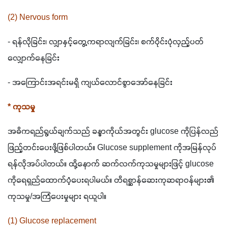
(2) Nervous form
- ရန်လိုခြင်း၊ လျှာနှင့်တွေ့ကရာလျက်ခြင်း၊ စက်ဝိုင်းပုံလှည့်ပတ် 
လျှောက်နေခြင်း
- အကြောင်းအရင်းမရှိ ကျယ်လောင်စွာအော်နေခြင်း
* ကုသမှု
အဓိကရည်ရွယ်ချက်သည် ခန္ဓာကိုယ်အတွင်း glucose ကိုပြန်လည်
ဖြည့်တင်းပေးဖို့ဖြစ်ပါတယ်။ Glucose supplement ကိုအမြန်လုပ်
ရန်လိုအပ်ပါတယ်။ ထို့နောက် ဆက်လက်ကုသမှုများဖြင့် glucose 
ကိုရေရှည်ထောက်ပံ့ပေးရပါမယ်။ တိရစ္ဆာန်ဆေးကုဆရာဝန်များ၏ 
ကုသမှု/အကြံပေးမှုများ ရယူပါ။
(1) Glucose replacement