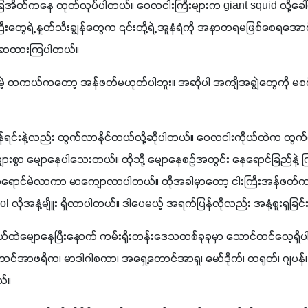
ေအိတ်ကနေ ထုတ်လုပ်ပါတယ်။ ဝေလငါးကြီးများက giant squid လို့ခေါ်တ
ကြီးတွေရဲ့ နှုတ်သီးချွန်တွေက ၎င်းတို့ရဲ့ အူနံရံကို အနာတရမဖြစ်စေရအော
့ ယူဆထားကြပါတယ်။
ါ်ပေမဲ့ တကယ်ကတော့ အန်ဖတ်မဟုတ်ပါဘူး။ အဆိုပါ အကျိအချွဲတွေကို မစ
ရင်းနဲ့လည်း ထွက်လာနိုင်တယ်လို့ဆိုပါတယ်။ ဝေလငါးကိုယ်ထဲက ထွက်လ
်းများစွာ မျောနေပါသေးတယ်။ ထိုသို့ မျောနေစဉ်အတွင်း နေရောင်ခြည်နဲ့ က
ီး အရောင်မဲလာကာ မာကျောလာပါတယ်။ ထိုအခါမှာတော့ ငါးကြီးအန်ဖ
ol လိုအနံ့မျိူး ရှိလာပါတယ်။ ဒါပေမယ့် အရက်ပြန်လိုလည်း အနံ့စူးရှခြင်း
ယ်ထဲမျောနေပြီးနောက် ကမ်းရိုးတန်းဒေသတစ်ခုခုမှာ သောင်တင်လေ့ရှိပ
ောင်အာဖရိက၊ မာဒါဂါစကာ၊ အရှေ့တောင်အာရှ၊ မော်ဒိုက်၊ တရုတ်၊ ဂျပန
ယ်။