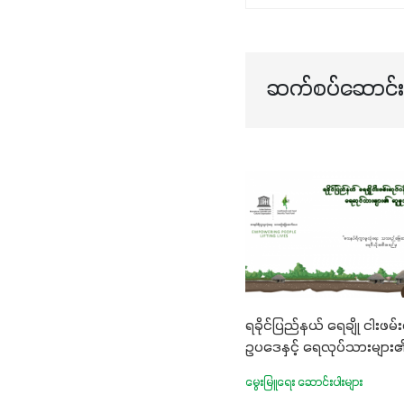
ဆက်စပ်ဆောင်းပ
ရခိုင်ပြည်နယ် ရေချို ငါးဖမ်း
ဥပဒေနှင့် ရေလုပ်သားများ
မွေးမြူရေး ဆောင်းပါးများ