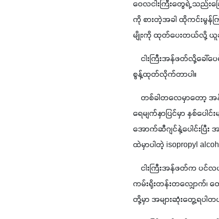
ဝေလငါးကြီးတွေရဲ့ သည်းခြ
ကို စားတဲ့အခါ ထိုကင်းမွန်
မျိုးကို ထုတ်ပေးတယ်လို
    ငါးကြီးအန်ဖတ်လို့ခေ
စွန့်ထုတ်လိုက်တာပါ။
    တစ်ခါတလေမှာတော့ အန်
ရေမျက်နှာပြင်မှာ နှစ်ပေါင
အောက်ဆီဂျင်နဲ့ပေါင်းပြ
ထဲမှာပါတဲ့ isopropyl alcoh
    ငါးကြီးအန်ဖတ်က ပင်လ
ကမ်းရိုးတန်းတလျှောက်၊ တ
တို့မှာ အများဆုံးတွေ့ရပါတ