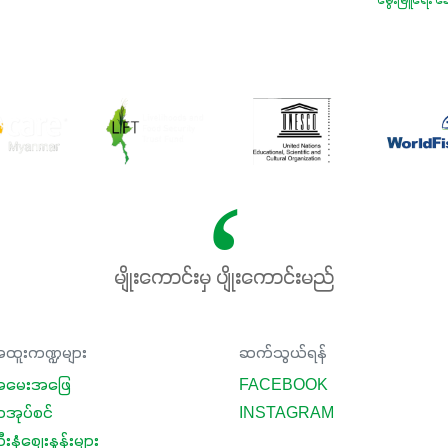
မွေးမြူရေး ဆေ
မျိုးကောင်းမှ ပျိုးကောင်းမည်
ထူးကဏ္ဍများ
ဆက်သွယ်ရန်
မေးအဖြေ
FACEBOOK
ာအုပ်စင်
INSTAGRAM
းနှံစျေးနှုန်းများ