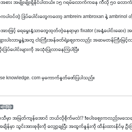
်အစား အမျိုးမျိုးရှိနိုင်ပါတယ်။ ၁၅ ဂရမ်လောက်ကနေ ကီလို ၅၀ လေ
ိကပါဝင်တဲ့ ဒြပ်ပေါင်းတွေကတော့ ambrein၊ ambroxan နဲ့ ambrinol တို
အားဖြင့် ရေမွှေးနံ့သာတွေထုတ်တဲ့နေရာမှာ fixator (အနံ့ပေါင်းဆေး) အ
ရှားပါးလာမှု့နဲ့အတူ ငါးကြီးအန်ဖတ်ရဲ့ဈေးကလည်း အဆမတန်ကြီးမြင့်လ
ြပ်ပေါင်းများကို အသုံးပြုလာနေကြပါပြီ။
ese knowledge. com မှကောက်နှုတ်ဖော်ပြပါသည်။
ကြော်ငြာ
ာသီမှာ အမြတ်ကျန်အောင် ဘယ်လိုစိုက်မလဲ⁉️ ❗စပါးဈေးကလည်းမသေချာ
မှာ သွင်းအားစုဖိုးကို လျှော့ချပြီး အထွက်နှုန်းကို ထိန်းထားနိုင်မှ ဦး