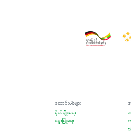
ဆောင်းပါးများ
အ
စိုက်ပျိုးရေး
အ
မွေးမြူရေး
စ
သီ