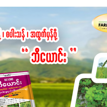
ျှ ကိုယ့်အတွက်အကျိုးရစေမယ့် အရည်အသွေးစိတ်ချရတဲ့ သွင်းအားစုပစ္စည