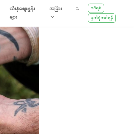
ဝင်ရန်
သီးနှံစျေးနှုန်း
အခြား
များ
မှတ်ပုံတင်ရန်