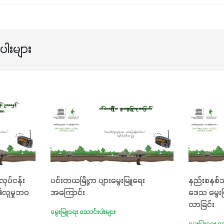
ါးများ
လုပ်ငန်း
ပင်းတယမြို့က ပျားမွေးမြူရေး
နည်းစနစ်သ
၏လူမှုဘဝ
အကြောင်း
ဒေသ မွေးမ
လာခြင်း
မွေးမြူရေး ဆောင်းပါးများ