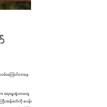
တ်
ေလမ်းကြောင်းကနေ 
်က ရေမွှေးနံ့သာတွေ 
းကြီးအန်ဖတ်ကို စပန်း