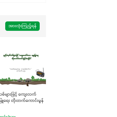
အားလုံးကြည့်ရန်
စ်များဖြင့် ကျေးလက်
ြူရေး တိုးတက်ကောင်းမွန်