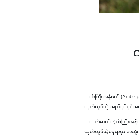
တ
    ငါးကြီးအန်ဖတ် (Ambe
ထုတ်လုပ်တဲ့ အညိုပုပ်ပုပ်အရော
    လတ်ဆတ်တဲ့ငါးကြီးအန်ဖတ်
ထုတ်လုပ်တဲ့နေရာမှာ အသုံးဝ