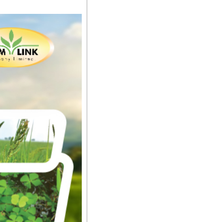
်းတွေကိုပဲ ရွေးချယ်သုံး