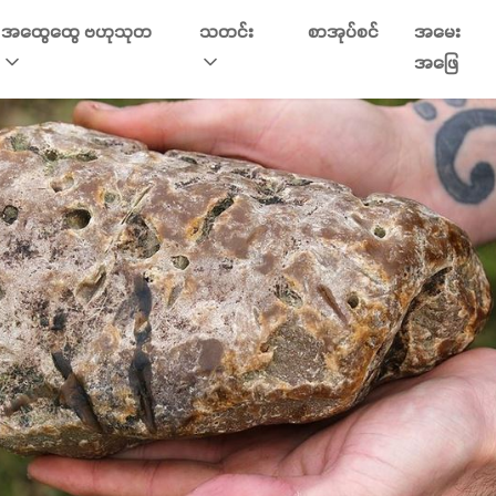
အထွေထွေ ဗဟုသုတ
သတင်း
စာအုပ်စင်
အမေး
အဖြေ