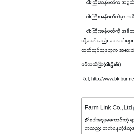
    ငါးကြီးအန်ဖတ်က အရွယ
    ငါးကြီးအန်ဖတ်ထဲမှာ အဓ
    ငါးကြီးအန်ဖတ်ကို အဓိက
သို့သော်လည်း ဝေလငါးများ
ထုတ်လုပ်သူတွေက အစားထိုးဒ
ပင်လယ်ပြာ(ငါးဦးစီး)
Ref; http://www.bk burm
Farm Link Co.,Ltd
🌾စပါးဈေးမကောင်းတဲ့ ရ
ကလည်း တက်နေတဲ့ဒီလိုအချိန်