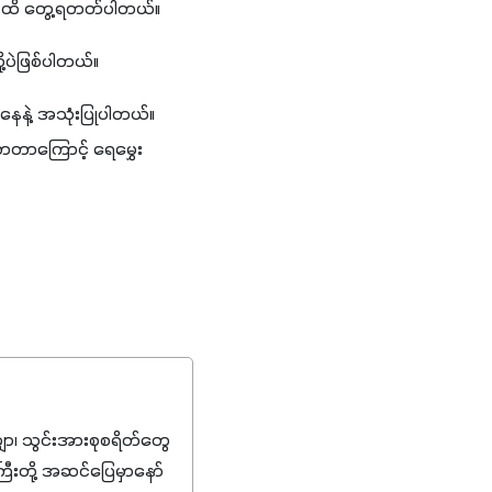
ာက်ထိ တွေ့ရတတ်ပါတယ်။
့ပဲဖြစ်ပါတယ်။
နေနဲ့ အသုံးပြုပါတယ်။ 
ာတာကြောင့် ရေမွှေး
၊ သွင်းအားစုစရိတ်တွေ
ကြီးတို့ အဆင်ပြေမှာနော်