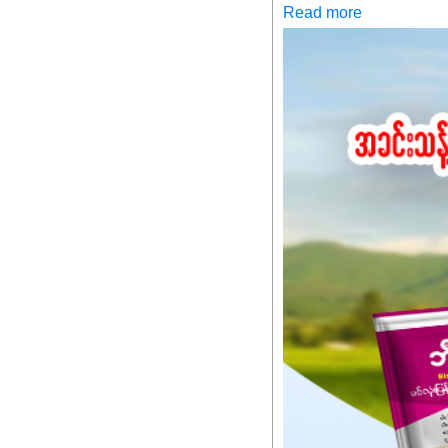
✔️ဒါကြောင့် ကိုယ်သုံးသမ
Read more
သင့်ပါတယ်။