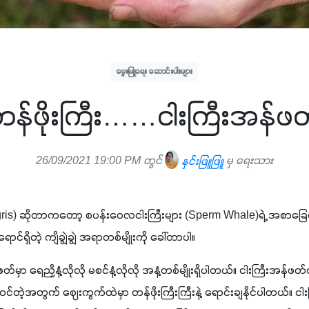
မွေးမြူရေး ဆောင်းပါးများ
န်ဖိုးကြီး……ငါးကြီးအန်ဖ
26/09/2021 19:00 PM တွင်
နှင်းဖြူဖြူ
မှ ရေးသား
rgris) ဆိုတာကတော့ စပန်းဝေလငါးကြီးများ (Sperm Whale)ရဲ့ အစာခြ
င်ရှိတဲ့ ကျိချွဲချွဲ အရာတစ်မျိုးကို ခေါ်တာပါ။ 
မှာ ရေညှိနံ့လိုလို မစင်နံ့လိုလို အနံ့တစ်မျိုးရှိပါတယ်။ ငါးကြီးအန်ဖတ
င်တဲ့အတွက် ဈေးကွက်ထဲမှာ တန်ဖိုးကြီးကြီးနဲ့ ရောင်းချနိုင်ပါတယ်။ ငါ