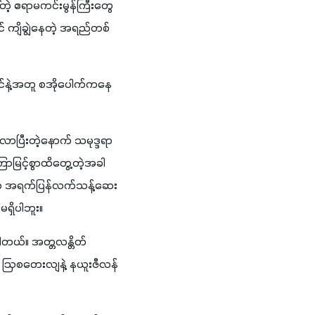
ဲ့ ဧရာမကင်းမွန်ကြီးတွေ
င် ကျိချွဲနေတဲ့ အရည်တစ်
င်နဲ့အတူ စအိုပေါက်ကနေ 
ာပြီးတဲ့နောက် သမုဒ္ဒရာ
ြာမြင့်စွာထိတွေ့တဲ့အခါ 
တ်က အရက်ပြန်လက်သန့်ဆေး
မရှိပါဘူး။
ါတယ်။ အတ္တလန္တိတ်
်၊ ဩစတေးလျနဲ့ နယူးဇီလန်