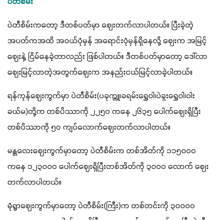
ပဲတီစိမ်း
ပဲတီစိမ်းကတော့ ဒီတစ်ပတ်မှာ ဈေးတက်လာပါတယ်။ ပြီးခဲ့တဲ့
အပတ်ကအထိ အဝယ်ပုံမှန် အရောင်းပုံမှန်ရှိနေလို့ ဈေးက အမြင့်
ဈေးနဲ့ ငြိမ်နေခဲ့တာလည်း ဖြစ်ပါတယ်။ ဒီတစ်ပတ်မှာတော့ ဒေါ်လာ
ဈေးမြင့်လာတဲ့အတွက်ဈေးက အနည်းငယ်မြင့်လာခဲ့ပါတယ်။
ရန်ကုန်ဈေးကွက်မှာ ပဲတီစိမ်း(ပခုက္ကူ၊ခရမ်းရွှေဝါ၊ပဲခူးရွှေဝါ၊ဝါး
ခယ်မ)တို့က တစ်ပိဿာကို ၂၂၅၀ ကနေ ၂၆၃၅ ပေါက်ဈေးရှိပြီး 
တစ်ပိဿာကို ၅၀ ကျပ်လောက်ဈေးတက်လာပါတယ်။
မန္တလေးဈေးကွက်မှာတော့ ပဲတီစိမ်းက တစ်အိတ်ကို ၁၁၅၀၀၀ 
ကနေ ၁၂၃၀၀၀ ပေါက်ဈေးရှိပြီးတစ်အိတ်ကို ၃၀၀၀ လောက် ဈေး
တက်လာပါတယ်။
မုံရွာဈေးကွက်မှာတော့ ပဲတီစိမ်း(ကြီး)က တစ်တင်းကို ၃၀၀၀၀ 