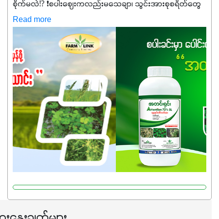
စိုက်မလဲ⁉️ ❗စပါးဈေးကလည်းမသေချာ၊ သွင်းအားစုစရိတ်တွေ
ကလည်း တက်နေတဲ့ဒီလိုအချိန်မှာ သွင်းအားစုဖိုးကို လျှော့ချပြီး
Read more
အထွက်နှုန်းကို ထိန်းထားနိုင်မှ ဦးကြီးတို့ အဆင်ပြေမှာနော် ✔️ဒါ
ကြောင့် ကိုယ်သုံးသမျှ ကိုယ့်အတွက်အကျိုးရစေမယ့်
အရည်အသွေးစိတ်ချရတဲ့ သွင်းအားစုပစ္စည်းတွေကိုပဲ ရွေးချယ်
သုံးသင့်ပါတယ်။
ေးနွေးချက်များ