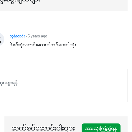
ထွန်းလင်း
- 5 years ago
ပဲစင်းငုံသတင်းလေးပါတင်ပေးပါအုံး
ေးနွေးရန်
ဆက်စပ်ဆောင်းပါးများ
အားလုံးကြည့်ရန်