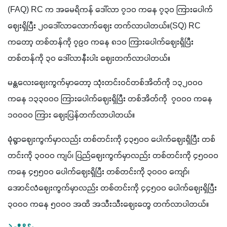
(FAQ) RC က အမေရိကန် ဒေါ်လာ ၇၁၀ ကနေ ၇၃၀ ကြားပေါက်
ဈေးရှိပြီး ၂၀ဒေါ်လာလောက်ဈေး တက်လာပါတယ်။(SQ) RC 
ကတော့ တစ်တန်ကို ၇၉၀ ကနေ ၈၁၀ ကြားပေါက်ဈေးရှိပြီး 
တစ်တန်ကို ၃၀ ဒေါ်လာနီးပါး ဈေးတက်လာပါတယ်။
မန္တလေးဈေးကွက်မှာတော့ သုံးတင်းဝင်တစ်အိတ်ကို ၁၃၂၀၀၀ 
ကနေ ၁၃၃၀၀၀ ကြားပေါက်ဈေးရှိပြီး တစ်အိတ်ကို  ၇၀၀၀ ကနေ 
၁၀၀၀၀ ကြား ဈေးပြန်တက်လာပါတယ်။
မုံရွာဈေးကွက်မှာလည်း တစ်တင်းကို ၄၃၅၀၀ ပေါက်ဈေးရှိပြီး တစ်
တင်းကို ၃၀၀၀ ကျပ်၊ ပြည်ဈေးကွက်မှာလည်း တစ်တင်းကို ၄၅၀၀၀ 
ကနေ ၄၅၅၀၀ ပေါက်ဈေးရှိပြီး တစ်တင်းကို ၃၀၀၀ ကျော်၊
အောင်လံဈေးကွက်မှာလည်း တစ်တင်းကို ၄၄၅၀၀ ပေါက်ဈေးရှိပြီး 
၃၀၀၀ ကနေ ၅၀၀၀ အထိ အသီးသီးဈေးတွေ တက်လာပါတယ်။