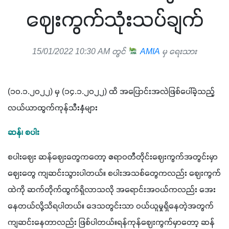
ဈေးကွက်သုံးသပ်ချက်
15/01/2022 10:30 AM တွင်
AMIA
မှ ရေးသား
(၁၀.၁.၂၀၂၂) မှ (၁၄.၁.၂၀၂၂) ထိ အပြောင်းအလဲဖြစ်ပေါ်ခဲ့သည့် 
လယ်ယာထွက်ကုန်သီးနှံများ
ဆန်၊ စပါး
စပါးဈေး ဆန်ဈေးတွေကတော့ ဧရာဝတီတိုင်းဈေးကွက်အတွင်းမှာ 
ဈေးတွေ ကျဆင်းသွားပါတယ်။ စပါးအသစ်တွေကလည်း ဈေးကွက်
ထဲကို ဆက်တိုက်ထွက်ရှိလာသလို အရောင်းအဝယ်ကလည်း အေး
နေတယ်လို့သိရပါတယ်။ ဒေသတွင်းသာ ဝယ်ယူမှုရှိနေတဲ့အတွက် 
ကျဆင်းနေတာလည်း ဖြစ်ပါတယ်။ရန်ကုန်ဈေးကွက်မှာတော့ ဆန်