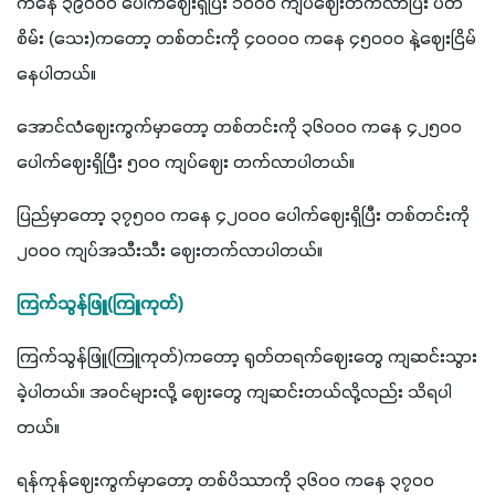
ကနေ ၃၉၀၀၀ ပေါက်ဈေးရှိပြီး ၁၀၀၀ ကျပ်ဈေးတက်လာပြီး ပဲတီ
စိမ်း (သေး)ကတော့ တစ်တင်းကို ၄၀၀၀၀ ကနေ ၄၅၀၀၀ နဲ့ဈေးငြိမ်
နေပါတယ်။
အောင်လံဈေးကွက်မှာတော့ တစ်တင်းကို ၃၆၀၀၀ ကနေ ၄၂၅၀၀ 
ပေါက်ဈေးရှိပြီး ၅၀၀ ကျပ်ဈေး တက်လာပါတယ်။
ပြည်မှာတော့ ၃၇၅၀၀ ကနေ ၄၂၀၀၀ ပေါက်ဈေးရှိပြီး တစ်တင်းကို 
၂၀၀၀ ကျပ်အသီးသီး ဈေးတက်လာပါတယ်။
ကြက်သွန်ဖြူ(ကြူကုတ်)
ကြက်သွန်ဖြူ(ကြူကုတ်)ကတော့ ရုတ်တရက်ဈေးတွေ ကျဆင်းသွား
ခဲ့ပါတယ်။ အဝင်များလို့ ဈေးတွေ ကျဆင်းတယ်လို့လည်း သိရပါ
တယ်။
ရန်ကုန်ဈေးကွက်မှာတော့ တစ်ပိဿာကို ၃၆၀၀ ကနေ ၃၇၀၀ 