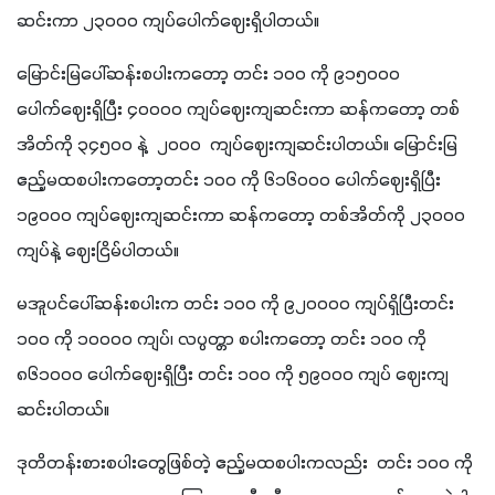
ဆင်းကာ ၂၃၀၀၀ ကျပ်ပေါက်ဈေးရှိပါတယ်။
မြောင်းမြပေါ်ဆန်းစပါးကတော့ တင်း ၁၀၀ ကို ၉၁၅၀၀၀ 
ပေါက်ဈေးရှိပြီး ၄၀၀၀၀ ကျပ်ဈေးကျဆင်းကာ ဆန်ကတော့ တစ်
အိတ်ကို ၃၄၅၀၀ နဲ့  ၂၀၀၀  ကျပ်ဈေးကျဆင်းပါတယ်။ မြောင်းမြ
ဧည့်မထစပါးကတော့တင်း ၁၀၀ ကို ၆၁၆၀၀၀ ပေါက်ဈေးရှိပြီး 
၁၉၀၀၀ ကျပ်ဈေးကျဆင်းကာ ဆန်ကတော့ တစ်အိတ်ကို ၂၃၀၀၀ 
ကျပ်နဲ့ ဈေးငြိမ်ပါတယ်။
မအူပင်ပေါ်ဆန်းစပါးက တင်း ၁၀၀ ကို ၉၂၀၀၀၀ ကျပ်ရှိပြီးတင်း 
၁၀၀ ကို ၁၀၀၀၀ ကျပ်၊ လပ္ပတ္တာ စပါးကတော့ တင်း ၁၀၀ ကို 
၈၆၁၀၀၀ ပေါက်ဈေးရှိပြီး တင်း ၁၀၀ ကို ၅၉၀၀၀ ကျပ် ဈေးကျ
ဆင်းပါတယ်။
ဒုတိတန်းစားစပါးတွေဖြစ်တဲ့ ဧည့်မထစပါးကလည်း  တင်း ၁၀၀ ကို 