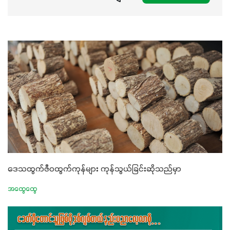
ဒေသထွက်ဇီဝထွက်ကုန်များ ကုန်သွယ်ခြင်းဆိုသည်မှာ
အထွေထွေ