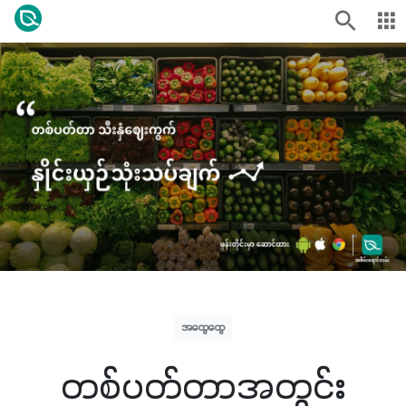
အထွေထွေ
တစ်ပတ်တာအတွင်း