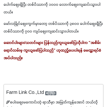
ပေါက်ဈေးရှိပြီး တစ်ပိဿာကို ၁၀၀၀ လောက်ဈေးကျဆင်းသွားပါ
တယ်။
မော်လမြိုင်ဈေးကွက်မှာတော့ တစ်ပိဿာကို ၃၈၀၀ ပေါက်ဈေးရှိပြီး 
တစ်ပိဿာကို ၇၀၀ ကျပ်ဈေးကျဆင်းသွားပါတယ်။
ဆောင်ပါးများ/သတင်းများ ပြန်လည်ကူးယူဖော်ပြလိုပါက "အစိမ်း
ရောင်လမ်းမှ ကူးယူဖော်ပြပါသည်" ဟုထည့်ပေးပါရန် မေတ္တာရပ်ခံ
အပ်ပါသည်။
Farm Link Co.,Ltd
ကြော်ငြာ
🌾စပါးဈေးမကောင်းတဲ့ ရာသီမှာ အမြတ်ကျန်အောင် ဘယ်လို