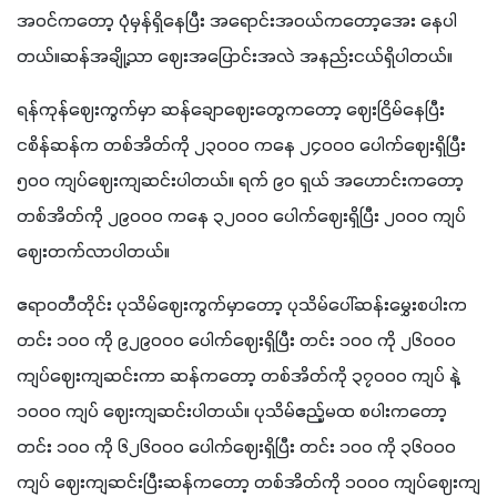
အဝင်ကတော့ ပုံမှန်ရှိနေပြီး အရောင်းအဝယ်ကတော့အေး နေပါ
တယ်။ဆန်အချို့သာ ဈေးအပြောင်းအလဲ အနည်းငယ်ရှိပါတယ်။
ရန်ကုန်ဈေးကွက်မှာ ဆန်ချောဈေးတွေကတော့ ဈေးငြိမ်နေပြီး 
ငစိန်ဆန်က တစ်အိတ်ကို ၂၃၀၀၀ ကနေ ၂၄၀၀၀ ပေါက်ဈေးရှိပြီး 
၅၀၀ ကျပ်ဈေးကျဆင်းပါတယ်။ ရက် ၉၀ ရှယ် အဟောင်းကတော့ 
တစ်အိတ်ကို ၂၉၀၀၀ ကနေ ၃၂၀၀၀ ပေါက်ဈေးရှိပြီး ၂၀၀၀ ကျပ် 
ဈေးတက်လာပါတယ်။
ဧရာဝတီတိုင်း ပုသိမ်ဈေးကွက်မှာတော့ ပုသိမ်ပေါ်ဆန်းမွှေးစပါးက 
တင်း ၁၀၀ ကို ၉၂၉၀၀၀ ပေါက်ဈေးရှိပြီး တင်း ၁၀၀ ကို ၂၆၀၀၀ 
ကျပ်ဈေးကျဆင်းကာ ဆန်ကတော့ တစ်အိတ်ကို ၃၇၀၀၀ ကျပ် နဲ့ 
၁၀၀၀ ကျပ် ဈေးကျဆင်းပါတယ်။ ပုသိမ်ဧည့်မထ စပါးကတော့ 
တင်း ၁၀၀ ကို ၆၂၆၀၀၀ ပေါက်ဈေးရှိပြီး တင်း ၁၀၀ ကို ၃၆၀၀၀ 
ကျပ် ဈေးကျဆင်းပြီးဆန်ကတော့ တစ်အိတ်ကို ၁၀၀၀ ကျပ်ဈေးကျ