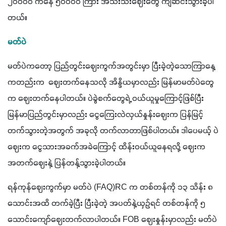
၂၀၀၀၀ ကနေ ၅၀၀၀၀ ကြား အသီးသီးဈေးတွေ ကျဆင်းသွားခဲ့ပါ
တယ်။
မတ်ပဲ
မတ်ပဲကတော့ ပြည်တွင်းဈေးကွက်အတွင်းမှာ ပြီးခဲ့တဲ့သောကြာနေ့
ကတည်းက  ဈေးတက်နေသလို အိန္ဒိယမှာလည်း မြန်မာမတ်ပဲတွေ
က ဈေးတက်နေပါတယ်။ ပဲခွဲစက်တွေရဲ့ ဝယ်ယူမှုကြောင့်ဖြစ်ပြီး 
မြန်မာပြည်တွင်းမှာလည်း ငွေကြေးလဲလှယ်နှုန်းဈေးက ပြန်မြင့်
တက်သွားတဲ့အတွက် အခုလို တက်လာတာဖြစ်ပါတယ်။ ဒါပေမယ့် ပဲ
ဈေးက ငွေသားအခက်အခဲကြောင့် ထိန်းဝယ်ယူနေရလို့ ဈေးက 
အတက်ဈေးနဲ့ ပြန်တန့်သွားခဲ့ပါတယ်။
ရန်ကုန်ဈေးကွက်မှာ မတ်ပဲ (FAQ)RC က တစ်တန်ကို ၁၃ သိန်း ၈ 
သောင်းအထိ တက်ခဲ့ပြီး ပြီးခဲ့တဲ့ အပတ်နဲ့ယှဉ်ရင် တစ်တန်ကို ၅ 
သောင်းကျော်ဈေးတက်လာပါတယ်။ FOB ဈေးနှုန်းမှာလည်း မတ်ပဲ 