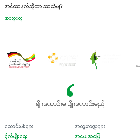
အင်တာနက်ဆိုတာ ဘာလဲဗျ?
အထွေထွေ
မျိုးကောင်းမှ ပျိုးကောင်းမည်
ဆောင်းပါးများ
အထူးကဏ္ဍများ
စိုက်ပျိုးရေး
အမေးအဖြေ