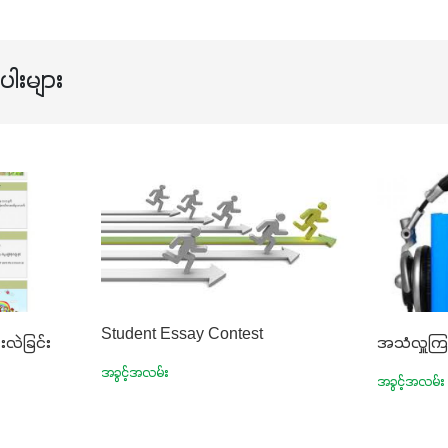
ါးများ
Student Essay Contest
းလဲခြင်း
အသံလှူက
အခွင့်အလမ်း
အခွင့်အလမ်း