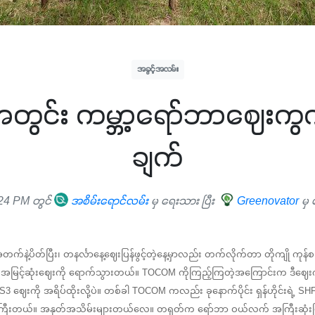
အခွင့်အလမ်း
ွင်း ကမ္ဘာ့ရော်ဘာဈေးကွက
ချက်
24 PM တွင်
အစိမ်းရောင်လမ်း
မှ ရေးသား ပြီး
Greenovator
မှ
က်နဲ့ပိတ်ပြီး၊ တနင်္လာနေ့ဈေးပြန်ဖွင့်တဲ့နေ့မှာလည်း တက်လိုက်တာ တိုကျို ကုန်စ
 အမြင့်ဆုံးဈေးကို ရောက်သွားတယ်။ TOCOM ကိုကြည့်ကြတဲ့အကြောင်းက ဒီဈေးက
3 ဈေးကို အရိပ်ထိုးလို့ပဲ။ တစ်ခါ TOCOM ကလည်း ခုနောက်ပိုင်း ရှန်ဟိုင်းရဲ့ SH
ြီးတယ်။ အနုတ်အသိမ်းများတယ်လေ။ တရုတ်က ရော်ဘာ ဝယ်လက် အကြီးဆုံးဖြစ်