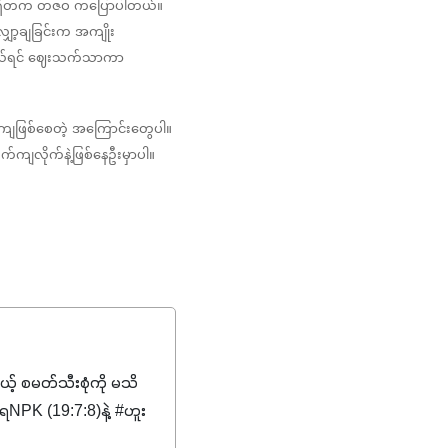
ိုရှိတက တဇဝ ကပြောပါတယ်။ 
ျှော့ချခြင်းက အကျိုး
့ဝယ်ရင် ဈေးသက်သာကာ 
ျဖြစ်စေတဲ့ အကြောင်းတွေပါ။ 
ကျလိုက်နဲ့ဖြစ်နေဦးမှာပါ။
မယ့် စမတ်သီးစုံကို မသိ
PK (19:7:8)နဲ့ #ဟူး
ကျေးဇူးတွေအနေနဲ့ကတော့