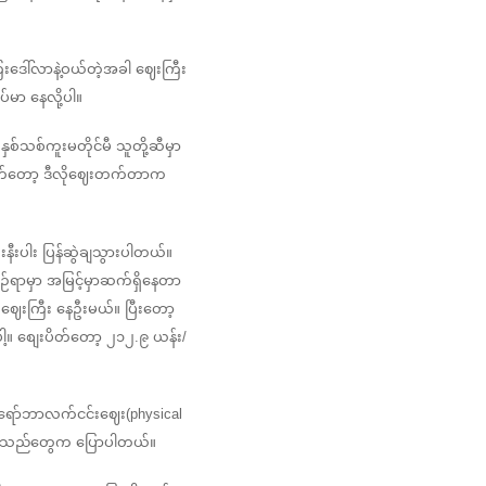
ေးဒေါ်လာနဲ့ဝယ်တဲ့အခါ ဈေးကြီး
မာ နေလို့ပါ။
သစ်ကူးမတိုင်မီ သူတို့ဆီမှာ
တ်တော့ ဒီလိုဈေးတက်တာက 
းနီးပါး ပြန်ဆွဲချသွားပါတယ်။ 
ဉ်ရာမှာ အမြင့်မှာဆက်ရှိနေတာ
ဈေးကြီး နေဦးမယ်။ ပြီးတော့ 
။ စျေးပိတ်တော့ ၂၁၂.၉ ယန်း/
 ရော်ဘာလက်ငင်းဈေး(physical 
 ကုန်သည်တွေက ပြောပါတယ်။