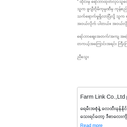
" ထိုင်းမှ ရော်ဘာထုတ်လုပ်
သူက ဖူဂျီတိုမိကုမ္ပဏီမှ ကုန်စ
သက်ရောက်မှုရှိလာပြီလို့ သူ
အဝယ်လိုက် ပါတယ်။ အဝယ်လိ
ရော်ဘာဈေးအတက်/အကျ အကြောင်း
တကယ့်အကြောင်းအရင်း ကြီးကြီ
ညီသွေး
Farm Link Co.,Ltd
ရေမီးအစုံနဲ့ လေထီးခုန်နို
သေးရင်တော့ ဒီစာလေးကို
မစ်အက်စစ်တို့ အချိုးက
Read more