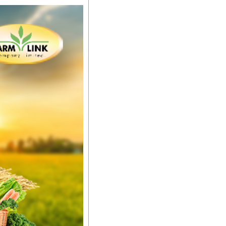
စိမ်းလန်းသန်စွမ်းပြီး အစာ
ီးမြန်စေပါတယ်။
်မာလာအောင် အားပေးပါ
ယ်။ လုံလောက်တဲ့
ည်အသွေး၊ အရွယ်အစားနဲ့
ါင်းစပ်ထားတဲ့အတွက်
ခြင်းအပါအဝင်
်းရွက်နဲ့ ဥယျာဉ်ခြံသီးနှံ
ော် အရွေးမမှားတာသေချာပြီ