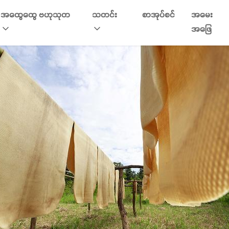
အထွေထွေ ဗဟုသုတ
သတင်း
စာအုပ်စင်
အမေး
အဖြေ