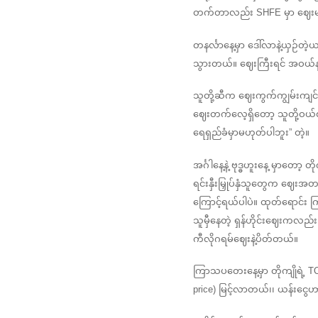
တက်တာလည်း SHFE မှာ ဈေးမာ 
တနင်္လာနေ့မှာ ဒေါ်လာနဲ့ယှဉ်တ
သွားတယ်။ ဈေးကြီးရင် အဝယ်န
သူတို့ဆီက ဈေးကွက်ကျွမ်းကျင်
ဈေးတက်လေ့ရှိတော့ သူတို့ဝယ
ရေရှည်ခံမှာမဟုတ်ပါဘူး” တဲ့။
အင်္ဂါနေ့နဲ့ ဗုဒ္ဓဟူးနေ့ မှာတေ
ရင်းနှီးမြှုပ်နှံသူတွေက ဈေး
ကြောင့်ရယ်ပါပဲ။ ထုတ်ရောင်း 
သူမှီနေတဲ့ ရှန်ဟိုင်းဈေးကလ
ကီလိုဂရမ်ဈေးနဲ့ပိတ်တယ်။
ကြာသပတေးနေ့မှာ တိုကျိုရဲ့ T
price) မြင့်လာတယ်၊၊ ယန်းငွေ