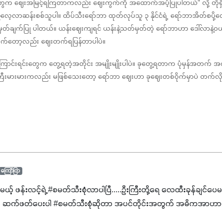
သူတွေက ဈေးအမြင့်ရကြတာကလည်း ဈေးကွက်ကို အထောက်အပံ့ပြုပါတယ်" လို့ တ
ည်လေ့လာဆန်းစစ်သူပါ။ ထိပ်သီးရော်ဘာ ထုတ်လုပ်သူ ၃ နိုင်ငံရဲ့ ရော်ဘာအိတ်စပို့လ
က မှတ်ချက်ပြု ပါတယ်။ ယန်းဈေးကျရင် ယန်းနဲ့သတ်မှတ်တဲ့ ရော်ဘာဟာ ဒေါ်လာနဲ
ုက်တော့လည်း ဈေးတက်ရပြန်တာပါပဲ။
ရင်းတွေက တွေ့ရတဲ့အတိုင်း အမျိုးမျိုးပါပဲ။ ခုတွေ့ရတာက ပုံမှန်အတက် အက
းမားမားကလည်း မဖြစ်သေးတော့ ရော်ဘာ ဈေးဟာ ခုဈေးတစ်ဝိုက်မှာပဲ တက်လိုက်
ကြော်ငြာ
င်မယ့် ဖန်းလင့်ရဲ့ #စမတ်သီးစုံလာပါပြီ.....ဦးကြီးတို့ရေ ‌လေထီးခုန်ချင်ပေ
 ဆက်ဖတ်‌ပေးပါ #စမတ်သီးစုံဆိုတာ အပင်တိုင်းအတွက် အဓိကအာဟာရN
ျ ပေါင်းစပ်ထားတဲ့ ကွန်ပေါင်းဓာတ်မြေဩဇာဖြစ်ပါတယ်။ အဓိကအကျိုး