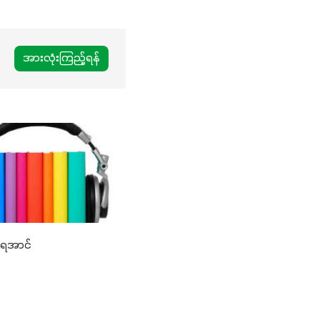
အားလုံးကြည့်ရန်
ြရအာင်