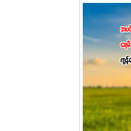
နိုက်ထရိုဂျင် 19%ပါဝင်တဲ
ချက်လုပ်မှုအားကောင်းစေ
သင့်တော်တဲ့ Phosphorus
တယ်။ ဒါ့အပြင် ပန်းပွင့်
Potassium 8%က အပင်ရဲ့ 
အရသာ ပိုမိုကောင်းမွန်
အာဟာရဓာတ်စုပ်ယူမှုကောင်း
အကျိုးကျေးဇူးများစွာကိုရရ
အားလုံးမှာ အသုံးပြုနိုင
မလို့ အတွေးမများဘဲ သီးနှံတ