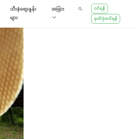
ဝင်ရန်
သီးနှံစျေးနှုန်း
အခြား
များ
မှတ်ပုံတင်ရန်