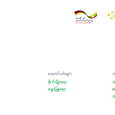
ဆောင်းပါးများ
အ
စိုက်ပျိုးရေး
အ
မွေးမြူရေး
စ
သီ