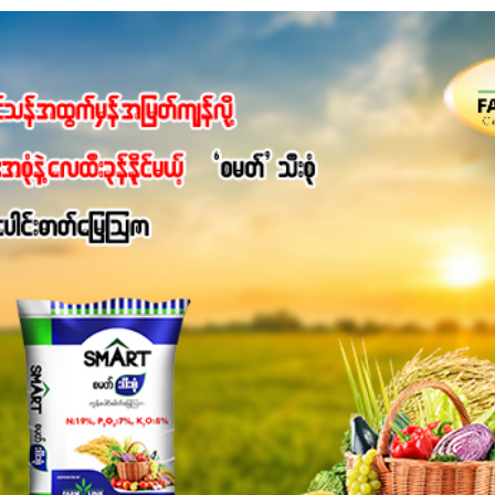
့အတွက် ကလိုရိုဖီးလ်ဖွဲ့စည်းမှုကို အားပေးကာ သီးနှံပင်များ၏အရွက်များ
ပါတယ်။ အပင်၏ပင်ပိုင်းကြီးထွားမှုကို တိုးမြင့်စေကာ အပင်သန်၍ အကြ
 7%ပါဝင်မှုကြောင့် အပင်ရဲ့ အမြစ်ဖွဲ့စည်းတည်ဆောက်မှုကို ပို၍သန
ခြင်း၊အသီးသီးခြင်း၊အစေ့တည်ခြင်းလုပ်ငန်းစဉ်များကိုလည်း အားပေးပါတ
ရောဂါဒဏ်၊ရာသီဥတုဒဏ်ခံနိုင်ရည်ရှိမှုကို မြင့်တက်စေပြီး အသီးအရ
စေဖို့အတွက် လိုအပ်တဲ့အာဟာရဓာတ်ဖြစ်ပါတယ်။ ဟူးမစ်အက်စစ်ပါဝင်ပေ
မွန်လာခြင်း၊မြေဆီလွှာဖွဲ့စည်းပုံနှင့်ရေထိန်းနိုင်စွမ်းအားကောင်းလာ
ှိစေမှာဖြစ်ပါတယ်။ စပါးအပါအဝင် နှံစားသီးနှံများ၊ပဲအမျိုးမျိုး၊ဟင်းသီးဟင
်တယ်ဆိုတော့ တစ်မျိုးတည်းနဲ့ အားလုံးပါဖက်(perfect)မယ့် စမတ်သီးစုံန
ိုင်းကြီးထွားအောင် ဖန်းလင့်ရဲ့ #စမတ်သီးစုံကို သုံးကြပါစို့....