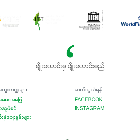
မျိုးကောင်းမှ ပျိုးကောင်းမည်
ထူးကဏ္ဍများ
ဆက်သွယ်ရန်
မေးအဖြေ
FACEBOOK
ာအုပ်စင်
INSTAGRAM
းနှံစျေးနှုန်းများ