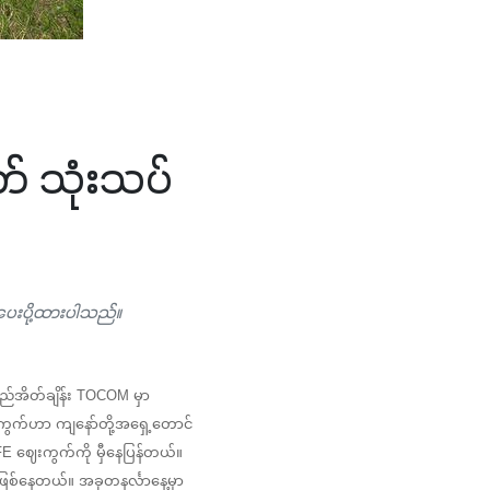
် သုံးသပ်
 ပေးပို့ထားပါသည်။
ည်အိတ်ချိန်း TOCOM မှာ 
ွက်ဟာ ကျနော်တို့အရှေ့တောင်
FE ဈေးကွက်ကို မှီနေပြန်တယ်။ 
နေတယ်။ အခုတနင်္လာနေ့မှာ 