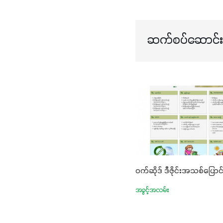
ဆက်စပ်ဆောင်းပ
ဝက်ဆိုဒ် ဒီဇိုင်းအသစ်ပြောင်
အခွင့်အလမ်း