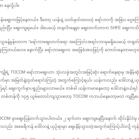
နေလို့ပါ။
ဲ့ယန်းဈေးကမြင့်နေတယ်။ ဒီတော့ ယန်းနဲ့ သတ်မှတ်ထားတဲ့ ရော်ဘာကို အခြား ငွေကြ
ည်းပြီး ဈေးကျရမယ်။ ဒါပေမယ့် တနင်္လာနေ့မှာ ဈေးတက်တာက SHFE ဈေးကသိပ်
သူခန့်မှန်းတာက “ရော်ဘာဈေးတက်စရာ အကြောင်းအရင်းဘာမှမရှိပေမယ့် တရုတ်နှစ်
်စုကြတယ်လေ။ နောက်ပြီး ရော်ဘာဈေးက အခြေခံအားဖြင့်ကို ကောင်းနေတာမဟု
ာ့ တိုကျိုရဲ့ TOCOM ရော်ဘာဈေးဟာ သုံးလခွဲအတွင်းအမြင့်ဆုံး ရောက်နေရာမှ အနိမ့်ဆုံ
အတက်မှာ အမြတ်နဲ့ထုတ်ရောင်းကြတဲ့ အတွက်ကြောင့်ရယ်၊ ယန်းကလည်း ဒေါ်လာနဲ့ ယှ
ကြရင် ဈေးကွက်မှာပစ္စည်းများလာမယ်။ တစ်ခါ ယန်းကမာနေတော့ ဒေါ်လာနဲ့ဝယ်ရင် 
ည်း တစ်တန်ကို ၁၄၅ ယွမ်တောင်ကျသွားတော့ TOCOM ကဘယ်နေတော့မလဲ ကျပြီပေါ့
OCOM မှာဈေးပြန်တက်သွားပါတယ်။ ၂ ရက်တာ ဈေးကျနေပြီးနောက် ထိုင်းနိုင်ငံမှ
ဟာလည်း အမေရိကန် ဒေါ်လာနဲ့ ယှဉ်ရာမှာ ဈေးနိမ့်သွားတဲ့အတွက်ကြောင့်ပါပဲလို့