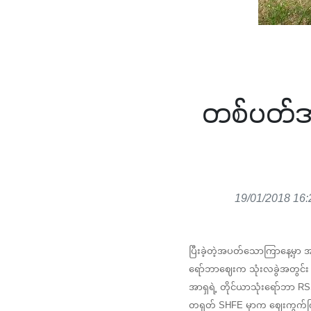
တစ်ပတ်အတ
19/01/2018 16:
ပြီးခဲ့တဲ့အပတ်သောကြာနေ့မှာ အတ
ရော်ဘာဈေးက သုံးလခွဲအတွင်း
အာရှရဲ့ တိုင်ယာသုံးရော်ဘာ RSS
တရုတ် SHFE မှာက ဈေးကွက်က