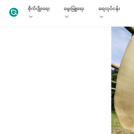
စိုက်ပျိုးရေး
မွေးမြူရေး
ရေလုပ်ငန်း