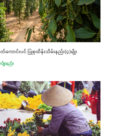
ုတ်ကောင်းပင် ပြုစုထိန်းသိမ်းနည်း(၄)မျိုး
်ပျိုးနည်း