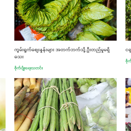
ကွမ်းရွက်စျေးနှုန်းများ အတက်ဘက်သို့ ဦးတည်မှုမရှိ
ငရ
သေး
စိုက
စိုက်ပျိုးရေးသတင်း