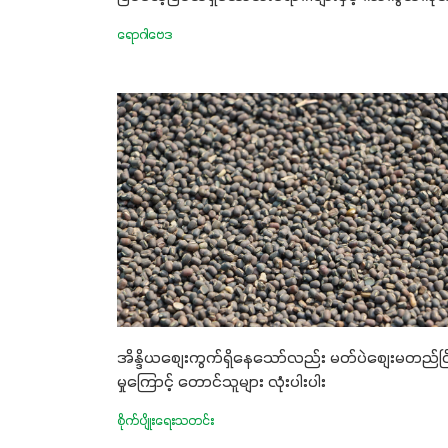
ရောဂါဗေဒ
အိန္ဒိယစျေးကွက်ရှိနေသော်လည်း မတ်ပဲစျေးမတည်ငြိ
မှုကြောင့် တောင်သူများ လုံးပါးပါး
စိုက်ပျိုးရေးသတင်း