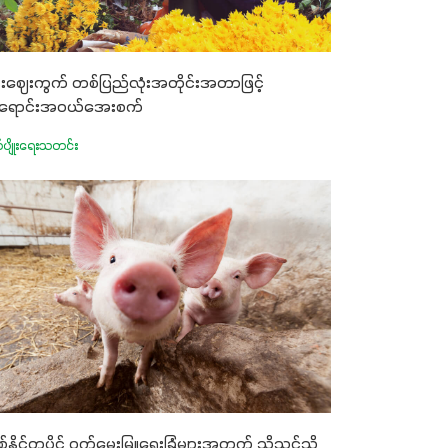
်းဈေးကွက် တစ်ပြည်လုံးအတိုင်းအတာဖြင့်
ရောင်းအဝယ်အေးစက်
က်ပျိုးရေးသတင်း
်နိုင်တပိုင် ဝက်မွေးမြူရေးခြံများအတွက် သိသင့်သိ