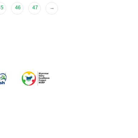
45
46
47
→