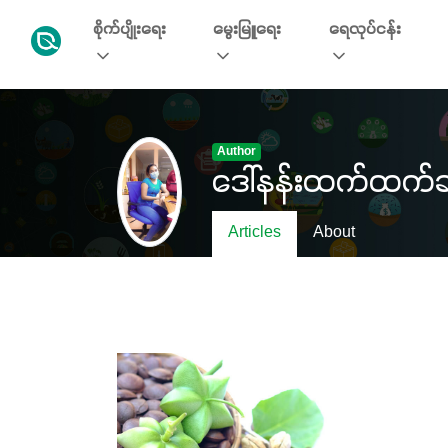
စိုက်ပျိုးရေး
မွေးမြူရေး
ရေလုပ်ငန်း
Author
ဒေါ်နန်းထက်ထက်ခ
Articles
About