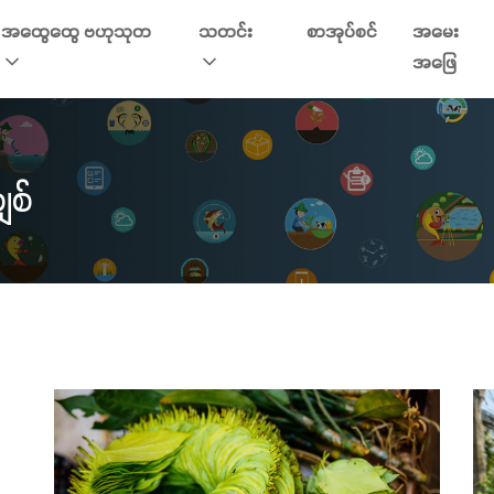
အထွေထွေ ဗဟုသုတ
သတင်း
စာအုပ်စင်
အမေး
အဖြေ
ျစ်