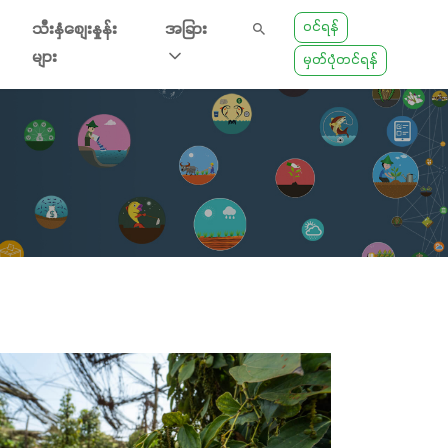
ဝင်ရန်
သီးနှံစျေးနှုန်း
အခြား
များ
မှတ်ပုံတင်ရန်