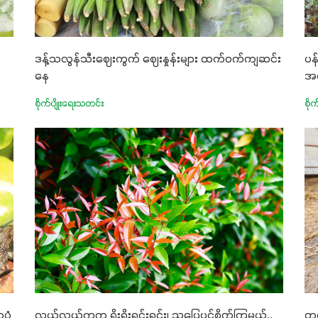
ဒန့်သလွန်သီးဈေးကွက် ဈေးနှုန်းများ ထက်ဝက်ကျဆင်း
ပန
နေ
အ
စိုက်ပျိုးရေးသတင်း
စို
ပုံ
လွယ်လွယ်ကူကူ ရိုးရိုးရှင်းရှင်း၊ သပြေပင်စိုက်ကြမယ်..
တစ