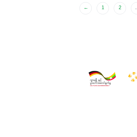
←
1
2
.