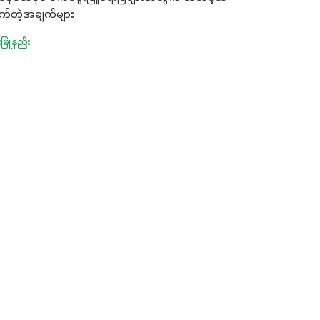
ုက်တဲ့အချက်များ
းမြူနည်း