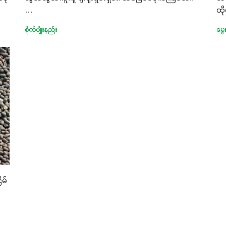
…
ထိ
စိုက်ပျိုးနည်း
မွေ
မ်