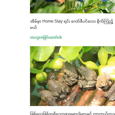
အိမ်မှာ Home Stay ရင်း ကော်ဖီပင်လေး စိုက်ကြည့်
မယ်
အတွေးအမြင်ဆောင်းပါး
ဖြစ်လေ့ဖြစ်ထရှိသောဖားရောဂါများနှင့် ကာကွယ်ကုသ