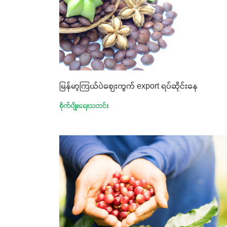
မြန်မာ့ကြယ်ပဲဈေးကွက် export ရပ်ဆိုင်းနေ
စိုက်ပျိုးရေးသတင်း