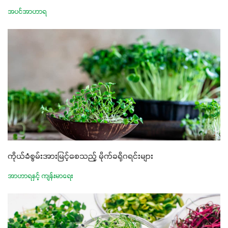
အပင်အာဟာရ
ကိုယ်ခံစွမ်းအားမြင့်စေသည့် မိုက်ခရိုဂရင်းများ
အာဟာရနှင့် ကျန်းမာရေး