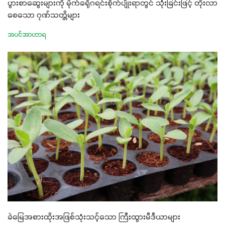
ပွားစာဆွေးများကို မိုက်ခရိုဂရင်းစိုက်ပျိုးရာတွင် သုံးခြင်းဖြင့် တိုးလာ
စေသော ဂုဏ်သတ္တိများ
အပင်အာဟာရ
ခဲမြေအစားထိုးအဖြစ်သုံးသင့်သော ကြီးထွားမီဒီယာများ