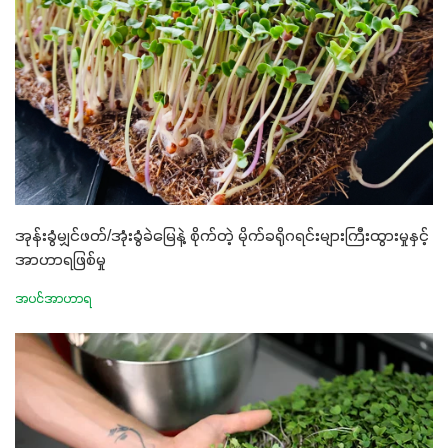
အုန်းခွံမျှင်ဖတ်/အုံးခွံခဲမြေနဲ့ စိုက်တဲ့ မိုက်ခရိုဂရင်းများကြီးထွားမှုနှင့်
အာဟာရဖြစ်မှု
အပင်အာဟာရ