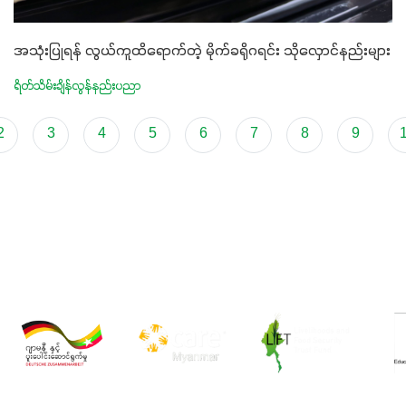
အသုံးပြုရန် လွယ်ကူထိရောက်တဲ့ မိုက်ခရိုဂရင်း သိုလှောင်နည်းများ
ရိတ်သိမ်းချိန်လွန်နည်းပညာ
2
3
4
5
6
7
8
9