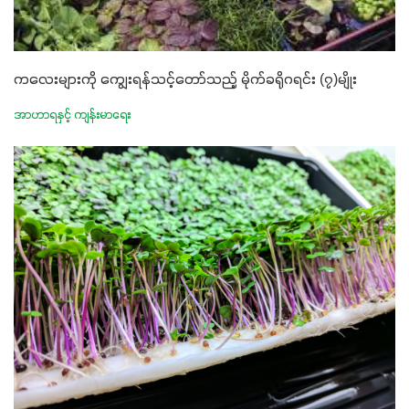
ကလေးများကို ကျွေးရန်သင့်တော်သည့် မိုက်ခရိုဂရင်း (၇)မျိုး
အာဟာရနှင့် ကျန်းမာရေး