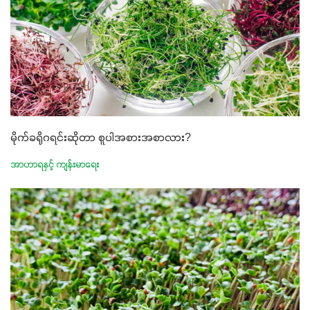
မိုက်ခရိုဂရင်းဆိုတာ စူပါအစားအစာလား?
အာဟာရနှင့် ကျန်းမာရေး