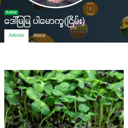
Author
ဒေါ်မြမြ ပါမောက္ခ(ငြိမ်း)
Articles
About