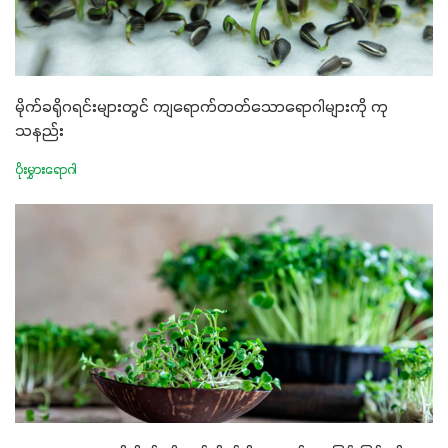
မိုက်ခရိုဂရင်းများတွင် ကျရောက်တတ်သောရောဂါများကို ကု
သနည်း
ပိုးမွှားရောဂါ