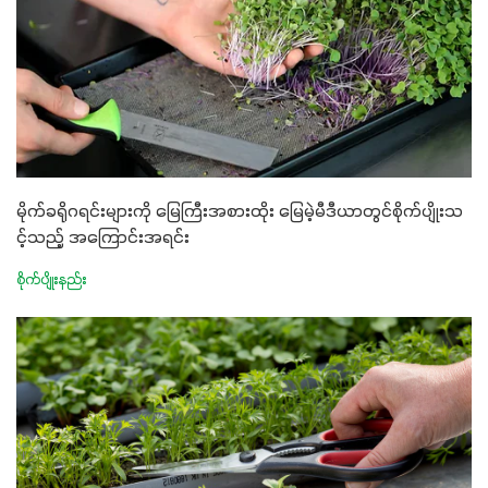
မိုက်ခရိုဂရင်းများကို မြေကြီးအစားထိုး မြေမဲ့မီဒီယာတွင်စိုက်ပျိုးသ
င့်သည့် အကြောင်းအရင်း
စိုက်ပျိုးနည်း